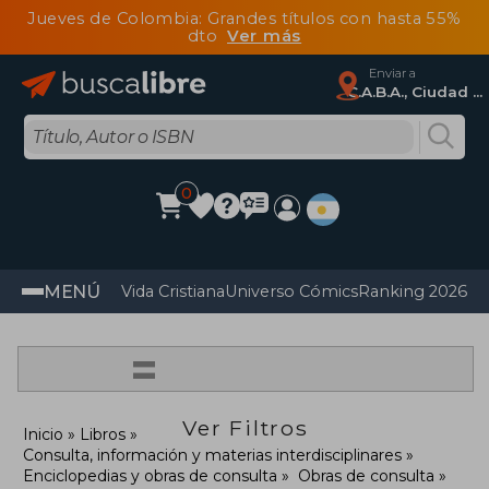
Jueves de Colombia: Grandes títulos con hasta 55%
dto
Ver más
Enviar a
C.A.B.A., Ciudad Autónoma De Buenos Aires
0
MENÚ
Vida Cristiana
Universo Cómics
Ranking 2026
Im
=
Ver Filtros
Inicio
Libros
Consulta, información y materias interdisciplinares
Enciclopedias y obras de consulta
Obras de consulta