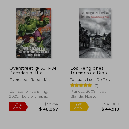
Overstreet @ 50: Five
Los Renglones
Decades of the
Torcidos de Dios
Rápido
Overstreet Comic
((Fuera de Colección))
Overstreet, Robert M. ;
Torcuato Luca De Tena
Book Price Guide (en
- Torcuato Luca De
Jusko, Joe
(7)
Inglés)
Tena - Libro Físico
Gemstone Publishing,
Planeta, 2009, Tapa
2020, 1 Edición, Tapa
Blanda, Nuevo
Blanda, Nuevo