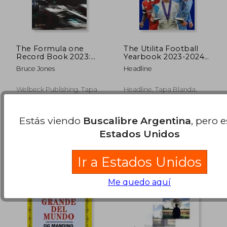
The Formula one
The Utilita Football
Record Book 2023:
Yearbook 2023-2024
Grand Prix Results,
(en Inglés)
Bruce Jones
Headline
Stats & Records (en
Inglés)
Welbeck Publishing, Tapa
Headline, Tapa Blanda,
Dura, Nuevo
Nuevo
$ 101.285
$ 29.8
50%
10%
dcto.
dcto.
$ 50.643
$ 26.9
Estás viendo
Buscalibre Argentina
, pero 
Estados Unidos
Ir a Estados Unidos
Me quedo aquí