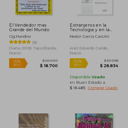
Rápido
El Vendedor mas
Extranjeros en la
Grande del Mundo
Tecnologia y en la
Cultura
Og Mandino
Nestor Garcia Canclini
(8)
Diana, 2008, Tapa Blanda,
Ariel, Eduardo Caride.,
Nuevo
Nuevo
$ 25.900
$ 23.5
10%
10%
Disponible
Usado
dcto.
dcto.
$ 23.310
$ 21.1
en Buen Estado a
$ 16.485
.
Comprar Usado