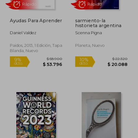
Ayudas Para Aprender
sarmiento-la
historieta argentina
Daniel Valdez
Scenna Pigna
Paidos, 2013, 1 Edición, Tapa
Planeta, Nuevo
Blanda, Nuevo
Rápido
$ 197.280
$ 22.3
50%
10%
dcto.
dcto.
$ 98.640
$ 20.0