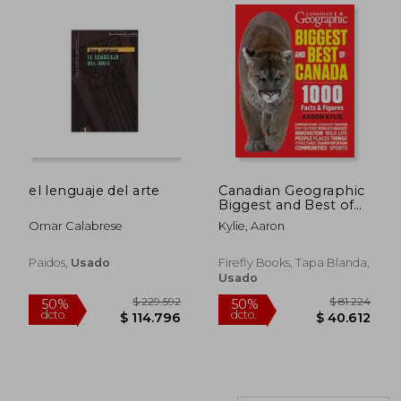
$ 97.734
$ 49.9
50%
10%
el lenguaje del arte
Canadian Geographic
dcto.
dcto.
$ 48.867
$ 44.9
Biggest and Best of
Canada: 1000 Facts
Omar Calabrese
Kylie, Aaron
and Figures (en
Inglés)
Paidos,
Usado
Firefly Books, Tapa Blanda,
Usado