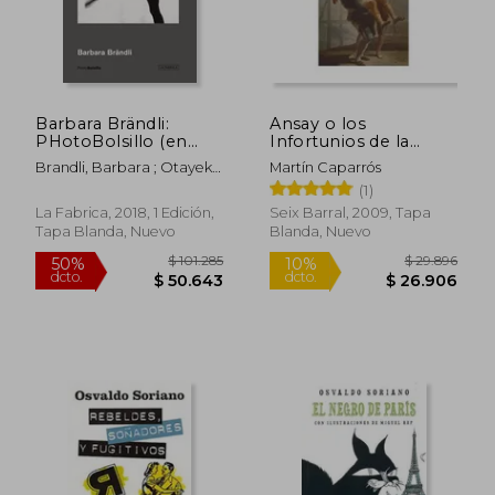
Barbara Brändli:
Ansay o los
PHotoBolsillo (en
Infortunios de la
$ 114.505
$ 165.0
50%
29%
Inglés)
Gloria
dcto.
dcto.
$ 57.252
$ 117.8
Brandli, Barbara ; Otayek,
Martín Caparrós
Michel
(1)
La Fabrica, 2018, 1 Edición,
Seix Barral, 2009, Tapa
Tapa Blanda, Nuevo
Blanda, Nuevo