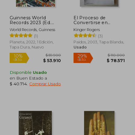
Guinness World
El Proceso de
Records 2023 (Ed.
Convertirse en
Latinoamérica)
Persona
World Records, Guinness
Kinger Rogers
(1)
(3)
Planeta, 2022, 1 Edición,
Paidos, 2003, Tapa Blanda,
Tapa Dura, Nuevo
Usado
Rápido
Rápido
Disponible
Usado
en Buen Estado a
$ 40.714
.
Comprar Usado
$ 58.900
$ 22.3
9%
10%
dcto.
dcto.
$ 53.796
$ 20.0