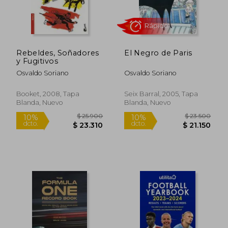
Rebeldes, Soñadores
El Negro de Paris
y Fugitivos
Osvaldo Soriano
Osvaldo Soriano
$ 85.000
$ 138.0
29%
50%
Booket, 2008, Tapa
Seix Barral, 2005, Tapa
dcto.
dcto.
$ 60.714
$ 69.0
Blanda, Nuevo
Blanda, Nuevo