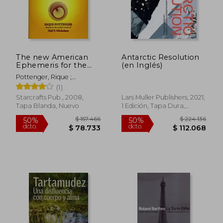
The new American
Antarctic Resolution
$ 96.490
$ 35.9
50%
10%
Ephemeris for the
(en Inglés)
dcto.
dcto.
$ 48.245
$ 32.3
20Th Century, 1900-
Pottenger, Rique ;
2000 at Midnight (en
Michelsen, Neil F. ;
(1)
Inglés)
Michelsen, Neil F.
Starcrafts Pub., 2008,
Lars Muller Publishers, 2021,
Tapa Blanda, Nuevo
1 Edición, Tapa Dura,
Nuevo