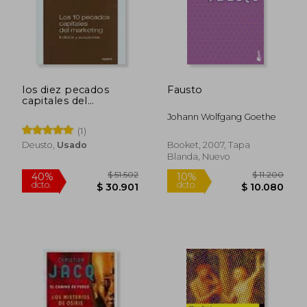
$ 51.900
$ 162.5
7%
50%
dcto.
dcto.
$ 48.466
$ 81.2
los diez pecados
Fausto
capitales del
marketing
Johann Wolfgang Goethe
(1)
Deusto,
Usado
Booket, 2007, Tapa
Blanda, Nuevo