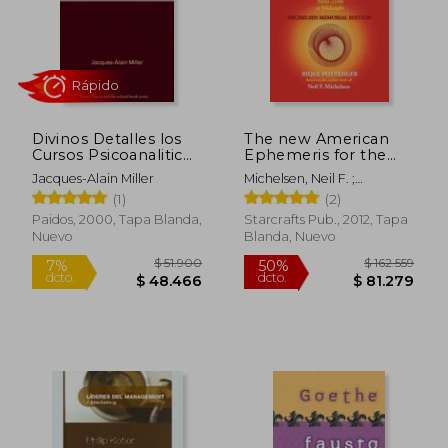
$ 181.769
$ 317.3
50%
50%
dcto.
dcto.
$ 90.884
$ 158.6
Divinos Detalles los
The new American
Cursos Psicoanaliticos
Ephemeris for the
de Jacques Alain
21St Century 2000-
Jacques-Alain Miller
Michelsen, Neil F. ;
Miller
2100 at Midnight,
Pottenger, Rique
(1)
(2)
Michelsen Memorial
Edition (en Inglés)
Paidos, 2000, Tapa Blanda,
Starcrafts Pub., 2012, Tapa
Nuevo
Blanda, Nuevo
Rápido