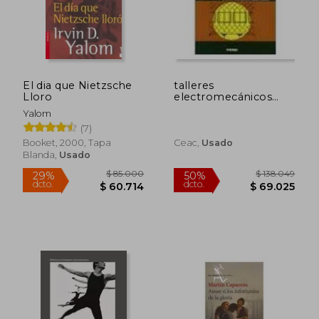
$ 59.900
$ 110.0
10%
29%
dcto.
dcto.
$ 53.910
$ 78.5
El dia que Nietzsche
talleres
Lloro
electromecánicos
bobinados
Yalom
(7)
Booket, 2000, Tapa
Ceac,
Usado
Blanda,
Usado