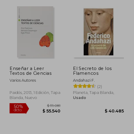
$ 63.900
$ 89.0
10%
50%
dcto.
dcto.
$ 57.510
$ 44.5
Enseñar a Leer
El Secreto de los
Textos de Ciencias
Flamencos
Varios Autores
Andahazi F.
(2)
Paidós, 2013, 1 Edición, Tapa
Planeta, Tapa Blanda,
Blanda, Nuevo
Usado