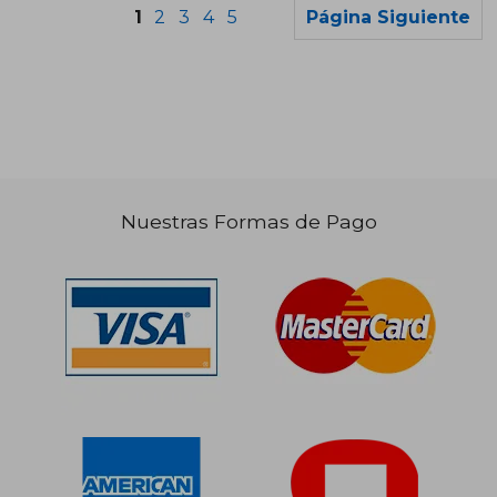
1
2
3
4
5
Página Siguiente
Nuestras Formas de Pago
$ 111.081
50%
dcto.
$ 55.540
$ 40.4