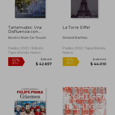
Tartamudez: Una
La Torre Eiffel
Disfluencia con
Cuerpo y Alma
Beatriz Biain De Touzet
Roland Barthes
$ 157.466
$ 224.1
50%
50%
dcto.
dcto.
$ 78.733
$ 112.0
Paidos, 2003, 1 Edición,
Paidos, 2002, Tapa Blanda,
Tapa Blanda, Nuevo
Nuevo