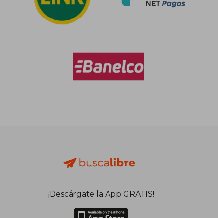
$ 229.592
$ 81.2
50%
50%
dcto.
dcto.
$ 114.796
$ 40.6
¡Descárgate la App GRATIS!