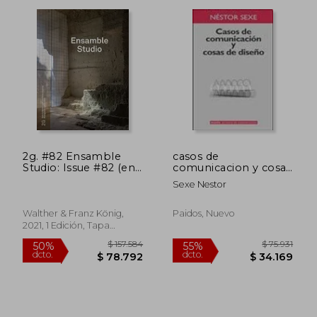
$ 294.912
$ 136.
50%
50%
dcto.
dcto.
$ 147.456
$ 68.0
2g. #82 Ensamble
casos de
Studio: Issue #82 (en
comunicacion y cosas
Inglés)
de dis
Sexe Nestor
Walther & Franz König,
Paidos, Nuevo
2021, 1 Edición, Tapa
Blanda, Nuevo