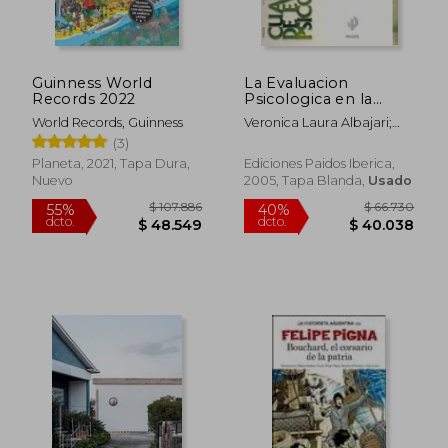
Guinness World
La Evaluacion
Rápido
Records 2022
Psicologica en la
Seleccion de
World Records, Guinness
Veronica Laura Albajari;
Personal
Sergio Mammes
(3)
Planeta, 2021, Tapa Dura,
Ediciones Paidos Iberica,
Nuevo
2005, Tapa Blanda,
Usado
$ 165.628
$ 36.9
50%
10%
dcto.
dcto.
$ 82.814
$ 33.2