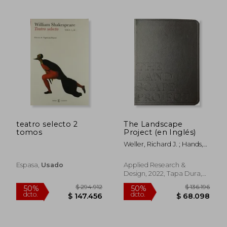
teatro selecto 2
The Landscape
tomos
Project (en Inglés)
Weller, Richard J. ; Hands,
Tatum
Espasa,
Usado
Applied Research &
$ 22.000
$ 32.0
15%
10%
Design, 2022, Tapa Dura,
dcto.
dcto.
$ 18.700
$ 28.8
Nuevo