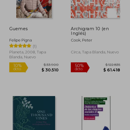
Guemes
Archigram 10 (en
Inglés)
Felipe Pigna
Cook, Peter
(1)
Planeta, 2008, Tapa
Circa, Tapa Blanda, Nuevo
Blanda, Nuevo
$ 85.313
$ 48.9
50%
10%
dcto.
dcto.
$ 42.657
$ 44.0