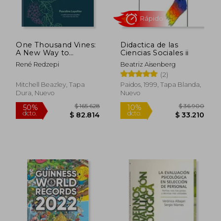
One Thousand Vines:
Didactica de las
A New Way to
Ciencias Sociales ii
Understand Wine (en
René Redzepi
Beatriz Aisenberg
Inglés)
(2)
Mitchell Beazley, Tapa
Paidos, 1999, Tapa Blanda,
Dura, Nuevo
Nuevo
$ 33.900
$ 122.8
10%
50%
dcto.
dcto.
$ 30.510
$ 61.4