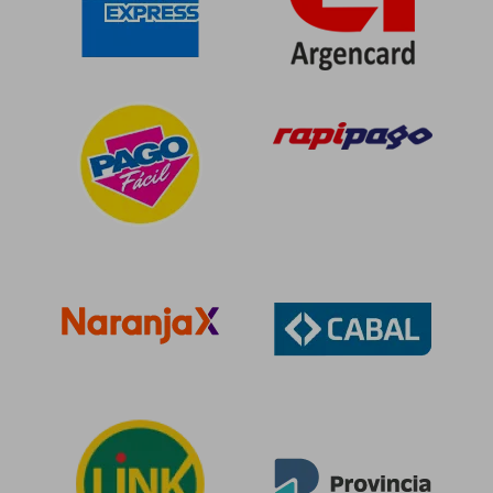
$ 157.584
$ 75.9
50%
55%
dcto.
dcto.
$ 78.792
$ 34.1