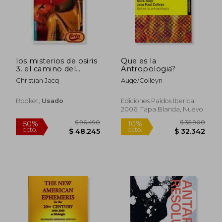
$ 51.502
$ 11.2
40%
10%
dcto.
dcto.
$ 30.901
$ 10.0
los misterios de osiris
Que es la
3. el camino del
Antropologia?
fuego
Christian Jacq
Auge/Colleyn
Booket,
Usado
Ediciones Paidos Iberica,
2006, Tapa Blanda, Nuevo