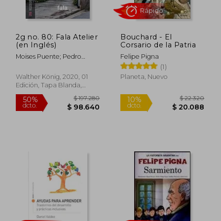
2g no. 80: Fala Atelier
Bouchard - El
(en Inglés)
Corsario de la Patria
Moises Puente; Pedro
Felipe Pigna
Bandeira; Tibor Joanelly;
(1)
Kersten Geers
Walther König, 2020, 01
Planeta, Nuevo
Edición, Tapa Blanda,
Nuevo
$ 107.886
$ 66.7
55%
40%
dcto.
dcto.
$ 48.549
$ 40.0