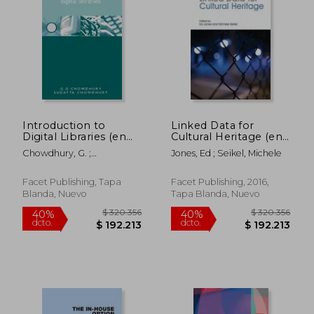
$ 93.034
$ 390.1
50%
40%
dcto.
dcto.
$ 46.517
$ 234.0
Introduction to
Linked Data for
Digital Libraries (en
Cultural Heritage (en
Inglés)
Inglés)
Chowdhury, G. ;
Jones, Ed ; Seikel, Michele
Chowdhury, Sudatta
Facet Publishing, Tapa
Facet Publishing, 2016,
Blanda, Nuevo
Tapa Blanda, Nuevo