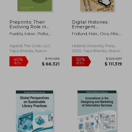
Preprints: Their
Digital Histories:
Evolving Role in
Emergent
Science
Approaches Within
Puebla, Iratxe ; Polka,
Fridlund, Mats ; Oiva, Mila ;
Communication (en
the new Digital
Jessica ; Rieger, Oya Y.
Paju, Petri
Inglés)
History (en Inglés)
$ 408.972
$ 238.5
40%
50%
dcto.
dcto.
Against The Grain, LLC,
Helsinki University Press,
$ 245.383
$ 119.2
Tapa Blanda, Nuevo
2020, Tapa Blanda, Nuevo