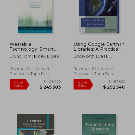
Wearable
Using Google Earth in
Technology: Smart
Libraries: A Practical
Watches to Google
Guide for Librarians
Bruno, Tom ; Kroski, Ellyssa
Dodsworth, Eva H. ;
Glass for Libraries (en
(en Inglés)
Nicholson, Andrew
Inglés)
Rowman & Littlefield
Rowman & Littlefield
Publishers, Tapa Dura,
Publishers, Tapa Dura,
$ 318.284
$ 369.6
50%
40%
Nuevo
Nuevo
dcto.
dcto.
$ 159.142
$ 221.8