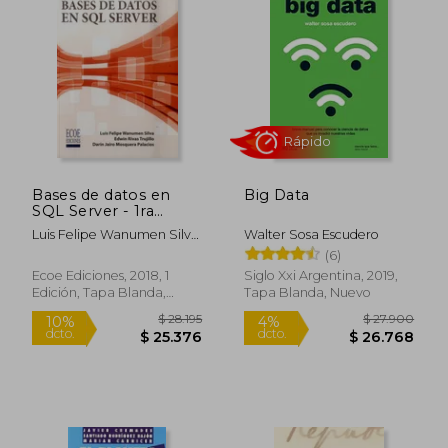
$ 36.499
$ 136.7
10%
50%
dcto.
dcto.
$ 32.849
$ 68.3
Bases de datos en
Big Data
SQL Server - 1ra
edición
Luis Felipe Wanumen Silva,
Walter Sosa Escudero
Edwin Rivas Trujillo, Darin
(6)
Jairo Mosquera Palacios
Ecoe Ediciones, 2018, 1
Siglo Xxi Argentina, 2019,
Edición, Tapa Blanda,
Tapa Blanda, Nuevo
Rápido
Nuevo