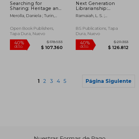
Searching for
Next Generation
Sharing: Heritage and
Librarianship:
Multimedia in Africa
Strategies For
Merolla, Daniela ; Turin,
Ramaiah, L. S. ;
(en Inglés)
Change Management
Mark
Veeranjaneyulu, K. ;
(en Inglés)
Sujatha, G.
Open Book Publishers,
BS Publications, Tapa
Tapa Dura, Nuevo
Dura, Nuevo
1
2
3
4
5
Página Siguiente
Nuestras Formas de Pago