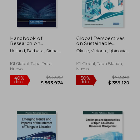
Handbook of
Global Perspectives
Research on
on Sustainable
Innovative
Library Practices (en
Holland, Barbara ; Sinha,
Okojie, Victoria ; Igbinovia,
Approaches to
Inglés)
Keshav
Magnus Osahon
Information
Technology in Library
IGI Global, Tapa Dura,
IGI Global, Tapa Blanda,
and Information
Nuevo
Nuevo
Science (en Inglés)
$ 143.565
$ 155.2
40%
50%
dcto.
dcto.
$ 86.139
$ 77.6