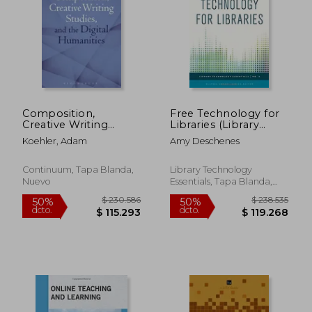
Composition,
Free Technology for
$ 497.343
$ 427.4
Creative Writing
Libraries (Library
40%
40%
Studies, and the
Technology
dcto.
dcto.
$ 298.406
$ 256.4
Koehler, Adam
Amy Deschenes
Digital Humanities
Essentials)
(en Inglés)
Continuum, Tapa Blanda,
Library Technology
Nuevo
Essentials, Tapa Blanda,
Nuevo