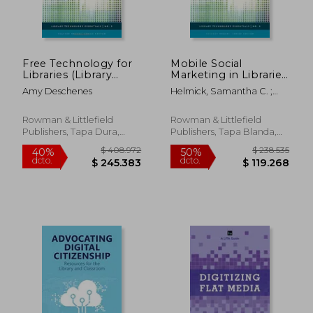
$ 324.531
$ 77.8
40%
30%
dcto.
dcto.
$ 194.719
$ 54.5
Free Technology for
Mobile Social
Libraries (Library
Marketing in Libraries
Technology
(en Inglés)
Amy Deschenes
Helmick, Samantha C. ;
Essentials)
Kroski, Ellyssa
Rowman & Littlefield
Rowman & Littlefield
Publishers, Tapa Dura,
Publishers, Tapa Blanda,
Nuevo
Nuevo