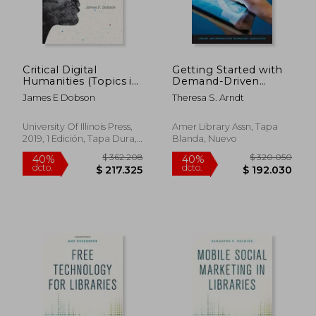
$ 648.076
$ 653.7
40%
40%
dcto.
dcto.
$ 388.845
$ 392.2
Critical Digital
Getting Started with
Humanities (Topics in
Demand-Driven
the Digital
Acquisitions for E-
James E Dobson
Theresa S. Arndt
Humanities) (en
Books: A Lita Guide
Inglés)
University Of Illinois Press,
Amer Library Assn, Tapa
2019, 1 Edición, Tapa Dura,
Blanda, Nuevo
Nuevo