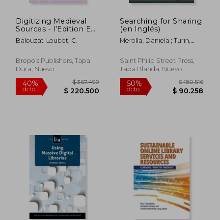
Digitizing Medieval
Searching for Sharing
Sources - l'Edition En
(en Inglés)
Ligne de Documents
Balouzat-Loubet, C.
Merolla, Daniela ; Turin,
d'Archives Medievaux:
Mark
Challenges and
Methodologies -
Brepols Publishers, Tapa
Saint Philip Street Press,
Enjeux, Methodologie
Dura, Nuevo
Tapa Blanda, Nuevo
Et Defis (en Francés)
$ 648.076
$ 135.4
40%
40%
dcto.
dcto.
$ 388.845
$ 81.2