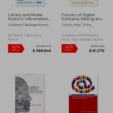
Library and Media
Futures of Digital
Roles in Information
Scholarly Editing (en
Hygiene and
Inglés)
Collence Takaingenhamo
Cohen, Matt ; Price,
Managing
Chisita; Alexander
Kenneth M. ; Bernardini,
Information (en
Madanha Rusero; Ngoako
Caterina
Inglés)
Igi Global, Tapa Dura,
University Of Minnesota
Solomon Marutha
Nuevo
Press, Tapa Blanda, Nuevo
$ 110.535
$ 222.6
40%
50%
dcto.
dcto.
$ 66.321
$ 111.3