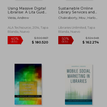
Using Massive Digital
Sustainable Online
Librarise: A Lita Guide
Library Services and
(Lita Guides) (en
Resources: Learning
Weiss, Andrew
Chakraborty, Mou ; Harlow,
Inglés)
from the Pandemic
Samantha ; Moorefield-
(en Inglés)
Lang, Heather
ALA Techsource, 2014, Tapa
Libraries Unlimited, Tapa
Blanda, Nuevo
Blanda, Nuevo
$ 121.509
$ 364.5
40%
40%
dcto.
dcto.
$ 72.905
$ 218.7