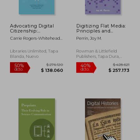
Advocating Digital
Digitizing Flat Media:
$ 362.208
$ 320.0
Citizenship:
Principles and
40%
40%
Resources for the
Practices (en Inglés)
dcto.
dcto.
$ 217.325
$ 192.0
Carrie Rogers-Whitehead;
Perrin, Joy M.
Library and
Amy O. Milstead; Lindi
Classroom (en Inglés)
Farris-Hill
Libraries Unlimited, Tapa
Rowman & Littlefield
Blanda, Nuevo
Publishers, Tapa Dura,
Nuevo