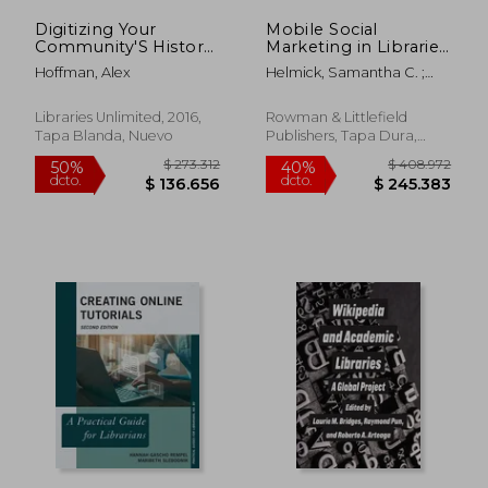
Digitizing Your
Mobile Social
Community'S History:
Marketing in Libraries
The Innovative
(en Inglés)
Hoffman, Alex
Helmick, Samantha C. ;
Librarian'S Guide (en
Kroski, Ellyssa
Inglés)
Libraries Unlimited, 2016,
Rowman & Littlefield
Tapa Blanda, Nuevo
Publishers, Tapa Dura,
Nuevo
$ 367.499
$ 180.5
40%
50%
dcto.
dcto.
$ 220.500
$ 90.2