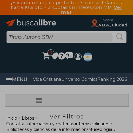
¡Encontrá el regalo perfecto! Día de las Infancias
hasta 10% dto + 3 cuotas sin interés con MP
Ver
más
Enviar a
C.A.B.A., Ciudad Autónoma De Buenos Aires
0
MENÚ
Vida Cristiana
Universo Cómics
Ranking 2026
Im
=
Ver Filtros
Inicio
Libros
Consulta, información y materias interdisciplinares
Bibliotecas y ciencias de la información/Museología