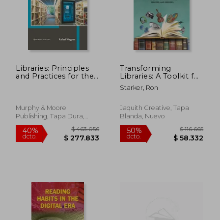
Libraries: Principles
Transforming
and Practices for the
Libraries: A Toolkit for
Digital age (en Inglés)
Innovators, Makers,
Starker, Ron
and Seekers (en
Inglés)
Murphy & Moore
Jaquith Creative, Tapa
Publishing, Tapa Dura,
Blanda, Nuevo
Nuevo
$ 408.972
$ 487.5
40%
40%
dcto.
dcto.
$ 245.383
$ 292.5