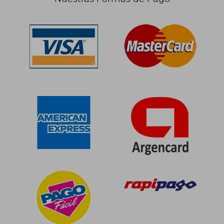
$ 273.312
$ 408.9
50%
40%
dcto.
dcto.
$ 136.656
$ 245.3