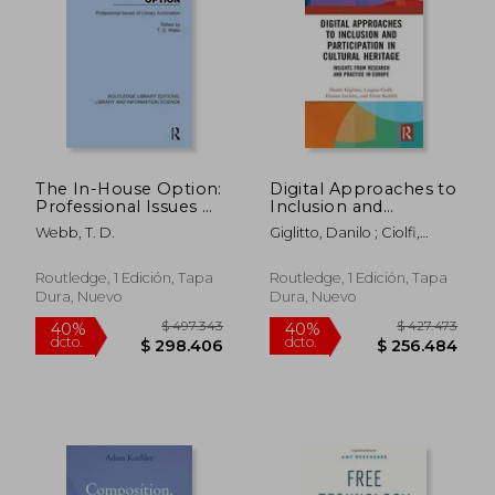
$ 320.356
$ 320.3
40%
40%
dcto.
dcto.
$ 192.213
$ 192.2
The In-House Option:
Digital Approaches to
Professional Issues of
Inclusion and
Library Automation
Participation in
Webb, T. D.
Giglitto, Danilo ; Ciolfi,
(Routledge Library
Cultural Heritage (en
Luigina ; Lockley, Eleanor
Editions: Library and
Inglés)
Information Science)
Routledge, 1 Edición, Tapa
Routledge, 1 Edición, Tapa
(en Inglés)
Dura, Nuevo
Dura, Nuevo