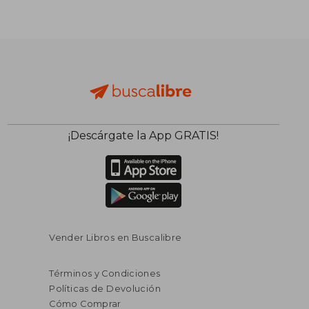
$ 178.933
$ 211.
40%
40%
dcto.
dcto.
$ 107.360
$ 126.8
¡Descárgate la App GRATIS!
Vender Libros en Buscalibre
Términos y Condiciones
Políticas de Devolución
Cómo Comprar