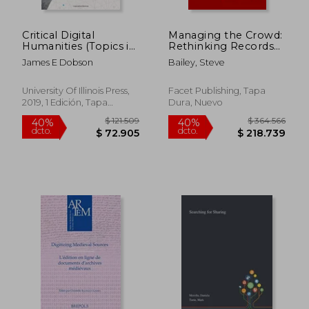
Critical Digital
Managing the Crowd:
Humanities (Topics in
Rethinking Records
the Digital
Management for the
James E Dobson
Bailey, Steve
Humanities) (en
Web 2.0 World (en
Inglés)
Inglés)
University Of Illinois Press,
Facet Publishing, Tapa
2019, 1 Edición, Tapa
Dura, Nuevo
Blanda, Nuevo
$ 797.903
$ 513.7
40%
40%
dcto.
dcto.
$ 478.742
$ 308.2