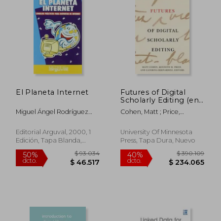
$ 28.195
$ 27.9
10%
4%
dcto.
dcto.
$ 25.376
$ 26.7
El Planeta Internet
Futures of Digital
Scholarly Editing (en
Inglés)
Miguel Ángel Rodríguez
Cohen, Matt ; Price,
Bajón,Javier
Kenneth M. ; Bernardini,
Cremades,Marian Carnicer
Caterina
Editorial Arguval, 2000, 1
University Of Minnesota
Cañada
Edición, Tapa Blanda,
Press, Tapa Dura, Nuevo
Usado