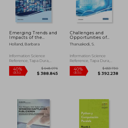
Emerging Trends and
Challenges and
Impacts of the
Opportunities of
Internet of Things in
Open Educational
Holland, Barbara
Thanuskodi, S.
Libraries (en Inglés)
Resources
Management (en
Inglés)
Information Science
Information Science
Reference, Tapa Dura,
Reference, Tapa Dura,
Nuevo
Nuevo
$ 939.957
$ 718.2
40%
50%
dcto.
dcto.
$ 563.974
$ 359.1