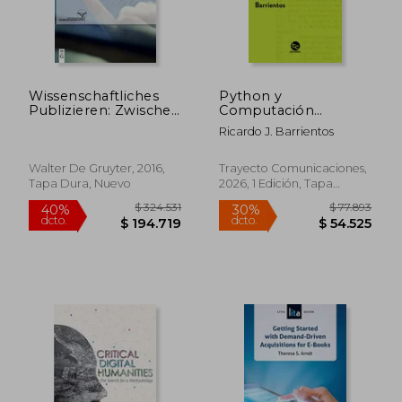
Wissenschaftliches
Python y
Publizieren: Zwischen
Computación
Digitalisierung,
Paralela
Ricardo J. Barrientos
Leistungsmessung,
Ökonomisierung und
Medialer
Walter De Gruyter, 2016,
Trayecto Comunicaciones,
Beobachtung (en
Tapa Dura, Nuevo
2026, 1 Edición, Tapa
Alemán)
Blanda, Nuevo