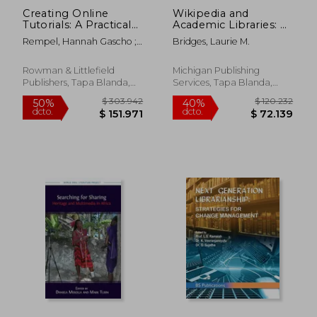
Creating Online
Wikipedia and
Tutorials: A Practical
Academic Libraries: A
Guide for Librarians
Global Project (en
Rempel, Hannah Gascho ;
Bridges, Laurie M.
(en Inglés)
Inglés)
Slebodnik, Maribeth
Rowman & Littlefield
Michigan Publishing
Publishers, Tapa Blanda,
Services, Tapa Blanda,
Nuevo
Nuevo
$ 300.867
$ 324.5
40%
50%
dcto.
dcto.
$ 180.520
$ 162.2