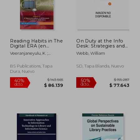
Reading Habits in The
On Duty at the Info
Digital ERA (en
Desk: Strategies and
Inglés)
Best Practices
Veeranjaneyulu, K. ;
Webb, William
forLibrary Reference
Ramaiah, L. S. ; Visakhi, D.
and Information
Services (en Inglés)
BS Publications, Tapa
SD, Tapa Blanda, Nuevo
Dura, Nuevo
$ 463.056
$ 116.
40%
50%
dcto.
dcto.
$ 277.833
$ 58.3