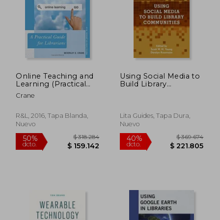
Online Teaching and
Using Social Media to
Learning (Practical
Build Library
Guides for Librarians)
Communities: A LITA
Crane
(en Inglés)
Guide (LITA Guides)
$ 230.586
$ 238.5
50%
50%
dcto.
dcto.
R&L, 2016, Tapa Blanda,
Lita Guides, Tapa Dura,
$ 115.293
$ 119.2
Nuevo
Nuevo