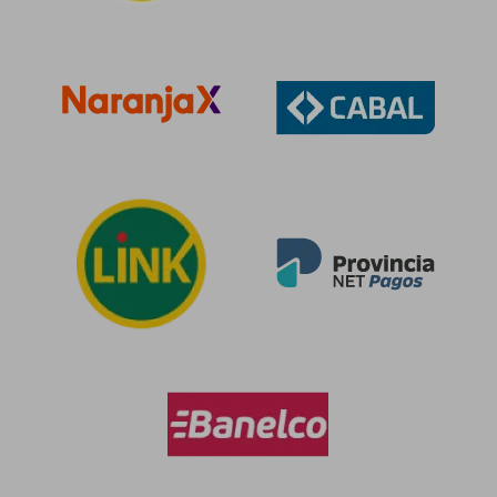
$ 303.942
$ 120.2
50%
40%
dcto.
dcto.
$ 151.971
$ 72.1