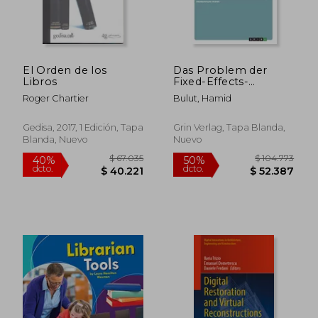
El Orden de los
Das Problem der
Libros
Fixed-Effects-
Heterogenität.
Roger Chartier
Bulut, Hamid
Systematische
Verzerrungen durch
heterogene
Gedisa, 2017, 1 Edición, Tapa
Grin Verlag, Tapa Blanda,
Effektstärken in
Blanda, Nuevo
Nuevo
$ 180.996
$ 34.7
50%
10%
Mehrebenen-
dcto.
dcto.
$ 90.498
$ 31.2
Modellen (en
Alemán)