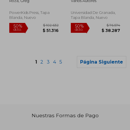
Roza, Greg
Varios Autores
la Biblioteca
Universitaria
PowerKids Press, Tapa
Universidad De Granada,
Blanda, Nuevo
Tapa Blanda, Nuevo
1
2
3
4
5
Página Siguiente
Nuestras Formas de Pago
$ 211.487
$ 322.4
50%
50%
dcto.
dcto.
$ 105.744
$ 161.2