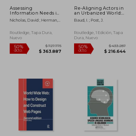
Assessing
Re-Aligning Actors in
Information Needs in
an Urbanized World:
the Age of the Digital
Governance and
Nicholas, David ; Herman,
Baud, I. ; Post, J.
Consumer (en Inglés)
Institutions from a
Eti
$ 815.655
$ 738.6
50%
50%
Development
dcto.
dcto.
$ 407.827
$ 369.3
Perspective (en
Routledge, Tapa Dura,
Routledge, 1 Edición, Tapa
Inglés)
Nuevo
Dura, Nuevo