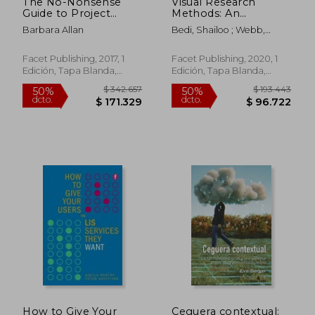
The No-Nonsense
Visual Research
Guide to Project
Methods: An
Management (en
Introduction for
Barbara Allan
Bedi, Shailoo ; Webb,
Inglés)
Library and
Jenaya
Information Studies
(en Inglés)
Facet Publishing, 2017, 1
Facet Publishing, 2020, 1
Edición, Tapa Blanda,
Edición, Tapa Blanda,
Nuevo
Nuevo
$ 727.775
$ 818.
50%
50%
dcto.
dcto.
$ 363.887
$ 409.3
How to Give Your
Ceguera contextual: