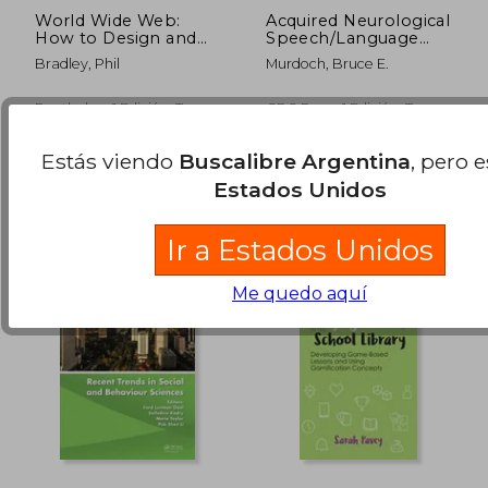
World Wide Web:
Acquired Neurological
How to Design and
Speech/Language
Construct Web Pages
Disorders in
Bradley, Phil
Murdoch, Bruce E.
(en Inglés)
Childhood (en Inglés)
Routledge, 1 Edición, Tapa
CRC Press, 1 Edición, Tapa
Dura, Nuevo
Dura, Nuevo
$ 756.511
$ 433.2
50%
50%
dcto.
dcto.
Estás viendo
Buscalibre Argentina
, pero 
$ 378.256
$ 216.6
Estados Unidos
Ir a Estados Unidos
Me quedo aquí