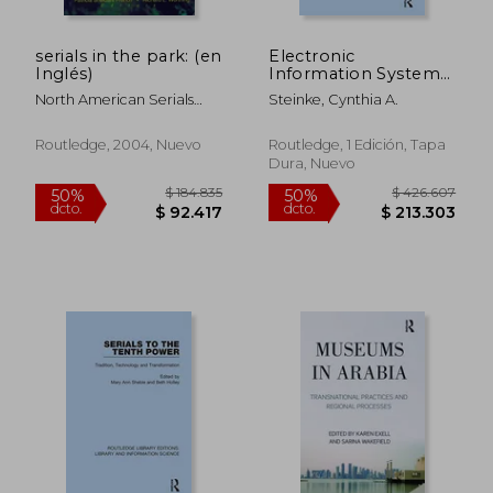
serials in the park: (en
Electronic
Inglés)
Information Systems
in Sci-Tech Libraries
North American Serials
Steinke, Cynthia A.
(Routledge Library
Interest Group
Editions: Library and
Information Science)
Routledge, 2004, Nuevo
Routledge, 1 Edición, Tapa
(en Inglés)
Dura, Nuevo