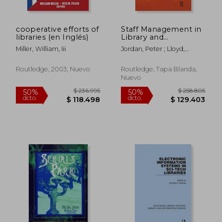
cooperative efforts of
Staff Management in
libraries (en Inglés)
Library and
Information Work (en
Miller, William, Iii
Jordan, Peter ; Lloyd,
Inglés)
Caroline
Routledge, 2003, Nuevo
Routledge, Tapa Blanda,
Nuevo
$ 3.157.762
$ 1.035.2
50%
50%
dcto.
dcto.
$ 1.578.881
$ 517.6