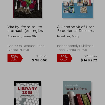
Vitality: from soil to
A Handbook of User
$ 57.000
$ 36.9
40%
10%
stomach (en Inglés)
Experience Research
dcto.
dcto.
$ 34.200
$ 33.2
& Design in Libraries
Andersen, Jens-Otto
Priestner, Andy
(en Inglés)
Books On Demand, Tapa
Independently Published,
Blanda, Nuevo
Tapa Blanda, Nuevo