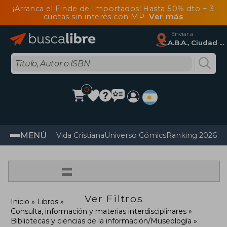
¡Arranca el Finde de Importados! Hasta 50% dto + 3
cuotas sin interés con MP
Ver más
Enviar a
C.A.B.A., Ciudad Autónoma De Buenos Aires
0
MENÚ
Vida Cristiana
Universo Cómics
Ranking 2026
Im
=
Ver Filtros
Inicio
Libros
Consulta, información y materias interdisciplinares
Bibliotecas y ciencias de la información/Museología