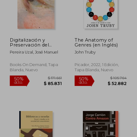
$ 300.829
$ 310.6
50%
50%
dcto.
dcto.
$ 150.414
$ 155.3
Digitalización y
The Anatomy of
Preservación del
Genres (en Inglés)
Patrimonio Cultural
Pereira Uzal, José Manuel
John Truby
Books On Demand, Tapa
Picador, 2022, 1 Edición,
Blanda, Nuevo
Tapa Blanda, Nuevo