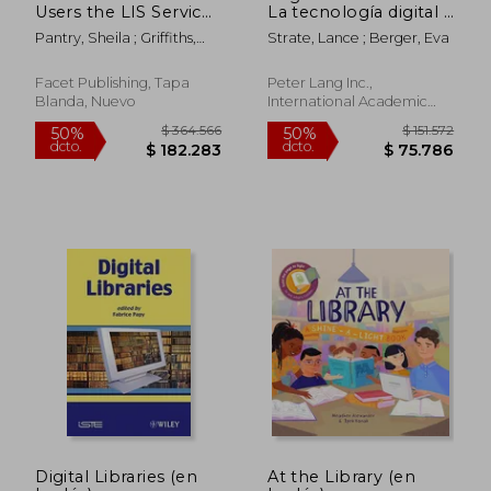
Users the LIS Services
La tecnología digital y
They Want (en Inglés)
la siguiente etapa de
Pantry, Sheila ; Griffiths,
Strate, Lance ; Berger, Eva
la evolución humana
Peter
Facet Publishing, Tapa
Peter Lang Inc.,
Blanda, Nuevo
International Academic
Publi, Tapa Blanda, Nuevo
$ 930.063
$ 265.2
50%
50%
dcto.
dcto.
$ 465.031
$ 132.6
Digital Libraries (en
At the Library (en