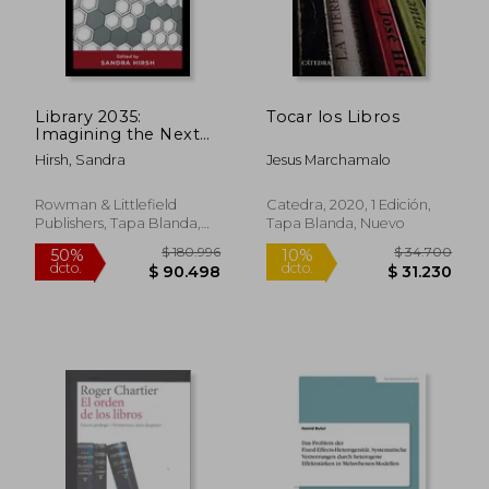
Library 2035:
Tocar los Libros
Imagining the Next
Generation of
Hirsh, Sandra
Jesus Marchamalo
Libraries (en Inglés)
$ 157.331
$ 296.5
50%
50%
dcto.
dcto.
$ 78.666
$ 148.2
Rowman & Littlefield
Catedra, 2020, 1 Edición,
Publishers, Tapa Blanda,
Tapa Blanda, Nuevo
Nuevo