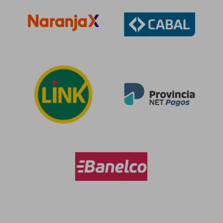
$ 630.987
$ 257.6
50%
50%
dcto.
dcto.
$ 315.493
$ 128.8