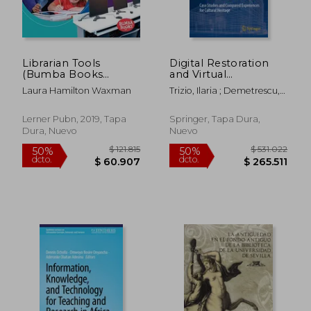
Librarian Tools
Digital Restoration
(Bumba Books
and Virtual
Community Helpers
Reconstructions:
Laura Hamilton Waxman
Trizio, Ilaria ; Demetrescu,
Tools of the Trade)
Case Studies and
Emanuel ; Ferdani, Daniele
(en Inglés)
Compared
Experiences for
Lerner Pubn, 2019, Tapa
Springer, Tapa Dura,
Cultural Heritage (en
Dura, Nuevo
Nuevo
Inglés)
$ 67.035
$ 104.7
40%
50%
dcto.
dcto.
$ 40.221
$ 52.3