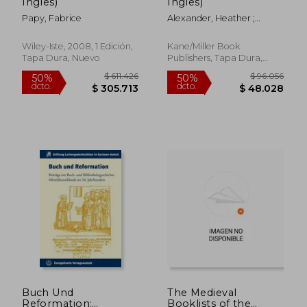
Inglés)
Inglés)
Papy, Fabrice
Alexander, Heather ;
Konak, Ipek
Wiley-Iste, 2008, 1 Edición,
Kane/Miller Book
Tapa Dura, Nuevo
Publishers, Tapa Dura,
Nuevo
$ 342.657
$ 193.4
50%
50%
dcto.
dcto.
$ 171.329
$ 96.7
Buch Und
The Medieval
Reformation:
Booklists of the