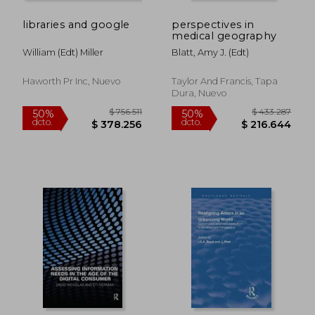
libraries and google
perspectives in
$ 184.835
$ 426.6
50%
50%
medical geography
dcto.
dcto.
$ 92.417
$ 213.3
William (edt) Miller
Blatt, Amy J. (edt)
Haworth Pr Inc, Nuevo
Taylor And Francis, Tapa
Dura, Nuevo