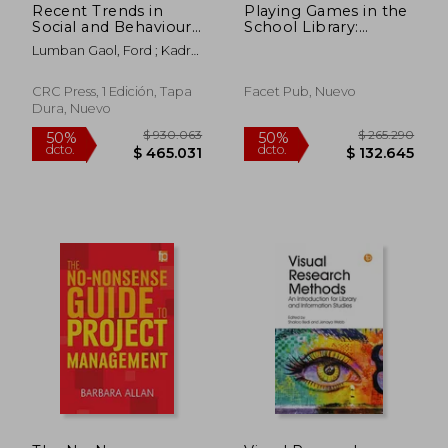
Recent Trends in
Playing Games in the
Social and Behaviour
School Library:
Sciences:
Developing Game-
Lumban Gaol, Ford ; Kadry,
Proceedings of the
Based Lessons and
Seifedine ; Taylor, Marie
2nd International
Using Gamification
Congress on
Concepts
CRC Press, 1 Edición, Tapa
Facet Pub, Nuevo
Interdisciplinary
Dura, Nuevo
Behaviour and Social
Sciences 2013, (en
Inglés)
$ 727.775
$ 433.2
50%
50%
dcto.
dcto.
$ 363.887
$ 216.6