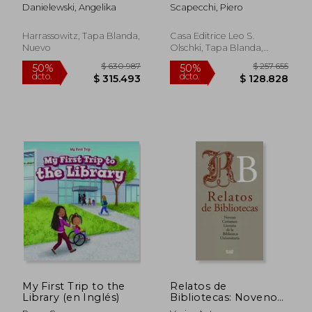
(2020): Manuscripta
Tecnica Della
Danielewski, Angelika
Scapecchi, Piero
Americana: Indigene
Tipografia
Handschriften Aus
Rinascimentale (en
Mittel- Und
Italiano)
Harrassowitz, Tapa Blanda,
Casa Editrice Leo S.
Sudamerika in Berlin
Nuevo
Olschki, Tapa Blanda,
Und Krakau (16.-19.
Nuevo
Jh.). In
$ 611.426
$ 96.0
50%
50%
dcto.
dcto.
$ 305.713
$ 48.0
My First Trip to the
Relatos de
Library (en Inglés)
Bibliotecas: Noveno
Certamen Literario de