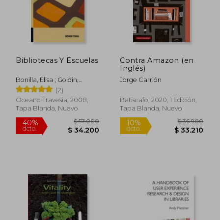
$ 171.661
$ 105.7
50%
50%
dcto.
dcto.
$ 85.831
$ 52.8
Bibliotecas Y Escuelas
Contra Amazon (en
Inglés)
Bonilla, Elisa ; Goldin,
Jorge Carrión
Daniel
(2)
Oceano Travesia, 2008,
Batiscafo, 2020, 1 Edición,
Tapa Blanda, Nuevo
Tapa Blanda, Nuevo