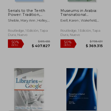
$ 236.995
$ 258.8
50%
50%
dcto.
dcto.
$ 118.498
$ 129.4
Serials to the Tenth
Museums in Arabia:
Power: Tradition,
Transnational
Technology and
Practices and
Sheble, Mary Ann ; Holley,
Exell, Karen ; Wakefield,
Transformation
Regional Processes
Beth
Sarina
(Routledge Library
(en Inglés)
Editions: Library and
Routledge, 1 Edición, Tapa
Routledge, 1 Edición, Tapa
Information Science)
Dura, Nuevo
Dura, Nuevo
(en Inglés)