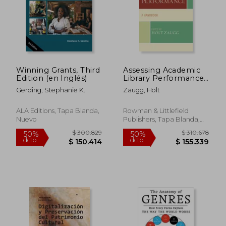
$ 106.253
$ 153.6
50%
50%
dcto.
dcto.
$ 53.127
$ 76.8
Winning Grants, Third
Assessing Academic
Edition (en Inglés)
Library Performance:
A Handbook (en
Gerding, Stephanie K.
Zaugg, Holt
Inglés)
ALA Editions, Tapa Blanda,
Rowman & Littlefield
Nuevo
Publishers, Tapa Blanda,
Nuevo