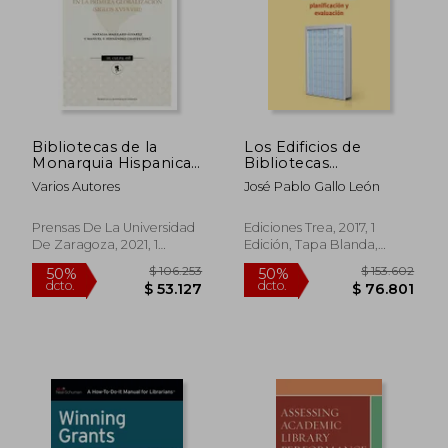
Bibliotecas de la
Los Edificios de
Monarquia Hispanica
Bibliotecas
en la Primera
Universitarias:
Varios Autores
José Pablo Gallo León
Globalizacion (Siglos
Planificación y
Xvi-Xviii)
Evaluación
Prensas De La Universidad
Ediciones Trea, 2017, 1
De Zaragoza, 2021, 1
Edición, Tapa Blanda,
Edición, Tapa Blanda,
Nuevo
Nuevo