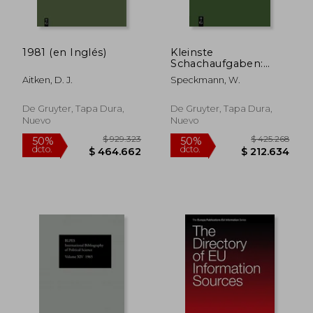
1981 (en Inglés)
Kleinste
Schachaufgaben:
Drei- Und Viersteiner
Aitken, D. J.
Speckmann, W.
(en Alemán)
De Gruyter, Tapa Dura,
De Gruyter, Tapa Dura,
Nuevo
Nuevo
$ 182.961
$ 165.4
50%
50%
dcto.
dcto.
$ 91.480
$ 82.7