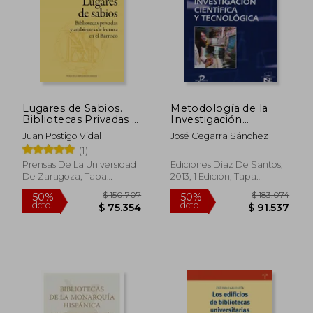
Lugares de Sabios.
Metodología de la
Bibliotecas Privadas y
Investigación
Ambientes de Lectura
Científica y
Juan Postigo Vidal
José Cegarra Sánchez
en el Barroco:
Tecnológica
(1)
Zaragoza
Prensas De La Universidad
Ediciones Díaz De Santos,
De Zaragoza, Tapa
2013, 1 Edición, Tapa
Blanda, Nuevo
Blanda, Nuevo
$ 150.707
$ 183.0
50%
50%
dcto.
dcto.
$ 75.354
$ 91.5