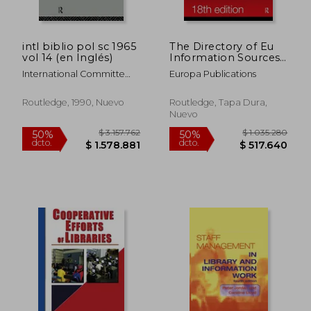
intl biblio pol sc 1965
The Directory of Eu
vol 14 (en Inglés)
Information Sources
(en Inglés)
International Committe
Europa Publications
For Social Scienc
Routledge, 1990, Nuevo
Routledge, Tapa Dura,
Nuevo
$ 929.323
$ 425.2
50%
50%
dcto.
dcto.
$ 464.662
$ 212.6