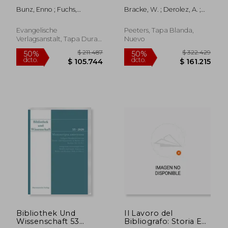
Beitrage Zur Buch-
Southern Low
Bunz, Enno ; Fuchs,
Bracke, W. ; Derolez, A. ;
Und
Countries. Volume III:
Thomas ; Rhein, Stefan
Klein, J. W.
Bibliotheksgeschichte
Counts of Flanders,
Mitteldeutschlands
Provinces of East
Evangelische
Peeters, Tapa Blanda,
Im 16. Jahrhundert
Flanders, Antwerp
Verlagsanstalt, Tapa Dura,
Nuevo
(en Alemán)
and Limburg (en
Nuevo
Inglés)
$ 364.566
$ 151.
50%
50%
dcto.
dcto.
$ 182.283
$ 75.7
Bibliothek Und
Il Lavoro del
Wissenschaft 53
Bibliografo: Storia E