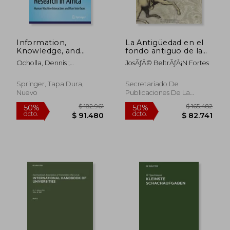
Information,
La Antigüedad en el
Knowledge, and
fondo antiguo de la
Technology for
Biblioteca de la
Ocholla, Dennis ;
JosÃƒÂ© BeltrÃƒÂ¡n Fortes
Teaching and
Universidad de Sevilla
Onyancha, Omwoyo
Research in Africa:
Bosire ; Adesina, Aderonke
Human Machine
Springer, Tapa Dura,
Secretariado De
Olaitan
Interaction and User
Nuevo
Publicaciones De La
Interfaces (en Inglés)
Universidad De Sevilla,
Tapa Blanda, Nuevo
$ 121.815
$ 531.0
50%
50%
dcto.
dcto.
$ 60.907
$ 265.5