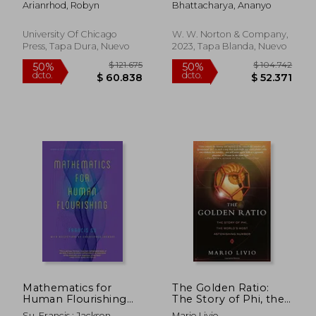
Arianrhod, Robyn
Bhattacharya, Ananyo
Transformation (en
Neumann (en Inglés)
Inglés)
University Of Chicago
W. W. Norton & Company,
Press, Tapa Dura, Nuevo
2023, Tapa Blanda, Nuevo
$ 310.728
$ 223.7
50%
50%
dcto.
dcto.
$ 155.364
$ 111.8
Mathematics for
The Golden Ratio:
Human Flourishing
The Story of Phi, the
(en Inglés)
World's Most
Su, Francis ; Jackson,
Mario Livio