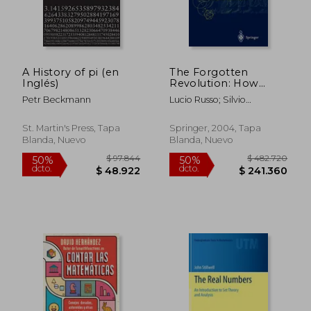
$ 241.017
$ 101.4
50%
40%
dcto.
dcto.
$ 120.508
$ 60.8
A History of pi (en
The Forgotten
Inglés)
Revolution: How
Science was Born in
Petr Beckmann
Lucio Russo; Silvio
300 bc and why it
(Translator) Levy
had to be Reborn (en
Inglés)
St. Martin's Press, Tapa
Springer, 2004, Tapa
Blanda, Nuevo
Blanda, Nuevo