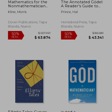
Mathematics for the
The Annotated Gödel:
Nonmathematician
A Reader's Guide to
(en Inglés)
his Classic Paper on
Kline, Morris
Prince, Hal
Logic and
$ 102.007
$ 122.4
50%
50%
Incompleteness (en
dcto.
dcto.
$ 51.004
$ 61.2
Inglés)
Dover Publications, Tapa
Homebred Press, Tapa
Blanda, Nuevo
Blanda, Nuevo
Elliptic Tales: Curves,
is god a