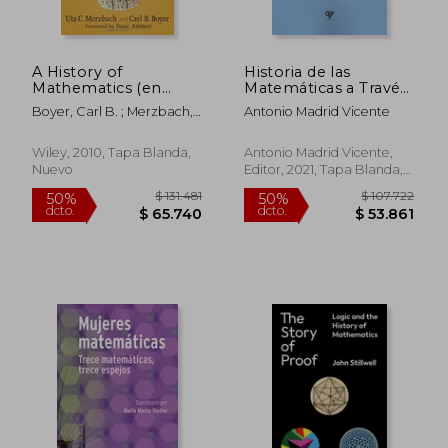
A History of
Historia de las
Mathematics (en
Matemáticas a Través
Inglés)
de sus Protagonistas
Boyer, Carl B. ; Merzbach,
Antonio Madrid Vicente
Uta C.
Wiley, 2010, Tapa Blanda,
Antonio Madrid Vicente,
Nuevo
Editor, 2021, Tapa Blanda,
Nuevo
$ 116.597
$ 119.
50%
50%
dcto.
dcto.
$ 58.298
$ 59.5