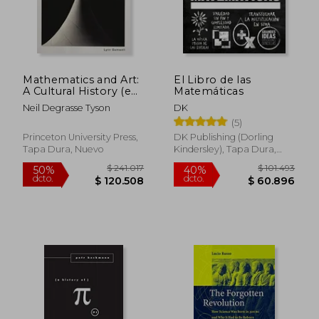
$ 268.423
$ 113.0
50%
50%
dcto.
dcto.
$ 134.212
$ 56.5
Mathematics and Art:
El Libro de las
A Cultural History (en
Matemáticas
Inglés)
Neil Degrasse Tyson
DK
(5)
Princeton University Press,
DK Publishing (Dorling
Tapa Dura, Nuevo
Kindersley), Tapa Dura,
Nuevo