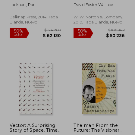
history of infinity (en
Lockhart, Paul
David Foster Wallace
Inglés)
Belknap Press, 2014, Tapa
W. W. Norton & Company,
Blanda, Nuevo
2010, Tapa Blanda, Nuevo
$ 128.976
$ 103.3
50%
50%
dcto.
dcto.
$ 64.488
$ 51.6
Vector: A Surprising
The man From the
Story of Space, Time,
Future: The Visionary
and Mathematical
Ideas of John von