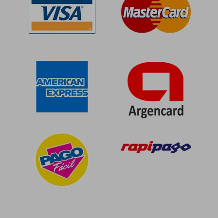
$ 169.848
$ 34.3
50%
10%