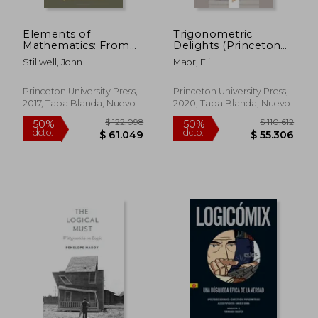
Elements of
Trigonometric
Mathematics: From
Delights (Princeton
Euclid to Goedel (en
Science Library) (en
Stillwell, John
Maor, Eli
Inglés)
Inglés)
Princeton University Press,
Princeton University Press,
2017, Tapa Blanda, Nuevo
2020, Tapa Blanda, Nuevo
$ 116.695
$ 108.6
50%
50%
dcto.
dcto.
$ 58.347
$ 54.3