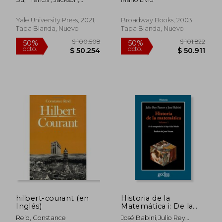
Astonishing Number
Christopher
(en Inglés)
Yale University Press, 2021,
Broadway Books, 2003,
Tapa Blanda, Nuevo
Tapa Blanda, Nuevo
$ 124.260
$ 100.4
50%
50%
dcto.
dcto.
$ 62.130
$ 50.2
hilbert-courant (en
Historia de la
Inglés)
Matemática i: De la
Antigüedad a la Baja
Reid, Constance
José Babini,Julio Rey
Edad Media