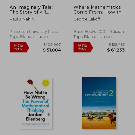
$ 101.820
$ 59.8
An Imaginary Tale:
Where Mathematics
The Story of √-1
Come From: How the
(Princeton Science
Embodied Mind
Paul J. Nahin
George Lakoff
Library) (en Inglés)
Brings Mathematics
Into Being (en Inglés)
Princeton University Press,
Basic Books, 2001, 1 Edición,
Tapa Blanda, Nuevo
Tapa Blanda, Nuevo