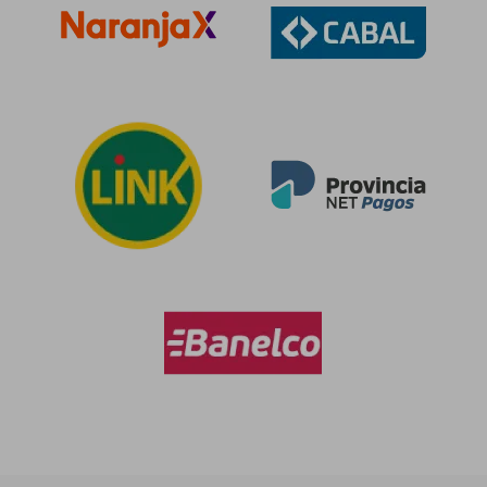
dcto.
dcto.
$ 84.924
$ 30.8