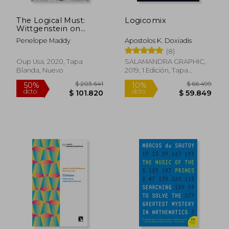
The Logical Must:
Logicomix
Wittgenstein on
Logic (en Inglés)
Penelope Maddy
Apostolos K. Doxiadis
(8)
Oup Usa, 2020, Tapa
SALAMANDRA GRAPHIC,
Blanda, Nuevo
2019, 1 Edición, Tapa
Blanda, Nuevo
$ 122.098
$ 110.
50%
50%
dcto.
dcto.
$ 61.049
$ 55.3