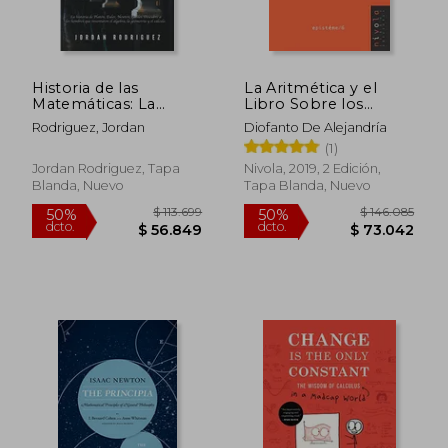
Historia de las
La Aritmética y el
Matemáticas: La
Libro Sobre los
Historia de Platón,
Números
Rodriguez, Jordan
Diofanto De Alejandría
Euler, Newton, Galilei.
Poligonales. Tomo 1:
$ 106.081
$ 135.0
50%
50%
(1)
Descubre a los
6 (Epistéme)
dcto.
dcto.
$ 53.040
$ 67.5
Hombres que
Jordan Rodriguez, Tapa
Nivola, 2019, 2 Edición,
Inventaron el
Blanda, Nuevo
Tapa Blanda, Nuevo
Álgebra, la Geometría
y el Cál