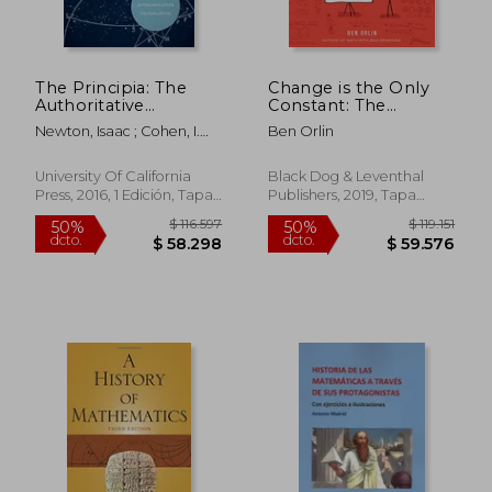
The Principia: The
Change is the Only
Authoritative
Constant: The
Translation:
Wisdom of Calculus in
Newton, Isaac ; Cohen, I.
Ben Orlin
Mathematical
a Madcap World (en
Bernard ; Whitman, Anne
Principles of Natural
Inglés)
Philosophy (en
University Of California
Black Dog & Leventhal
Inglés)
Press, 2016, 1 Edición, Tapa
Publishers, 2019, Tapa
$ 113.699
$ 146.0
50%
50%
Blanda, Nuevo
Dura, Nuevo
dcto.
dcto.
$ 56.849
$ 73.0