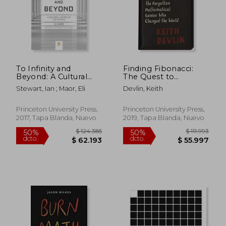
To Infinity and
Finding Fibonacci:
Beyond: A Cultural
The Quest to
History of the Infinite
Rediscover the
Stewart, Ian ; Maor, Eli
Devlin, Keith
- new Edition
Forgotten
(Princeton Science
Mathematical Genius
Library) (en Inglés)
who Changed the
Princeton University Press,
Princeton University Press,
World (en Inglés)
2017, Tapa Blanda, Nuevo
2019, Tapa Blanda, Nuevo
$ 124.385
$ 111.
50%
50%
dcto.
dcto.
$ 62.193
$ 55.9