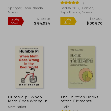
Pastor
(1)
Springer, Tapa Blanda,
Gedisa, 2013, 1 Edición,
Nuevo
Tapa Blanda, Nuevo
$ 121.675
$ 104.7
50%
50%
dcto.
dcto.
$ 60.838
$ 52.3
Humble pi: When
The Thirteen Books
Math Goes Wrong in
of the Elements:
the Real World (en
Books Iii-Ix (en
Matt Parker
Euclid
Inglés)
Inglés)