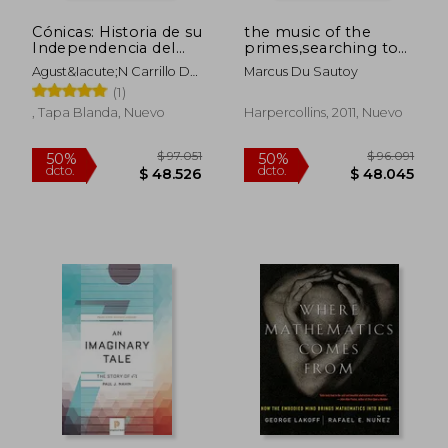
Cónicas: Historia de su
the music of the
Independencia del
primes,searching to
Cono: 14 (Miradas
solve the greatest
Agust&Iacute;N Carrillo De
Marcus Du Sautoy
Matemáticas)
mystery in
Albornoz; Manuel De
(1)
mathematics
Le&Oacute;N
, Tapa Blanda, Nuevo
Harpercollins, 2011, Nuevo
$ 203.641
$ 66.4
50%
10%
dcto.
dcto.