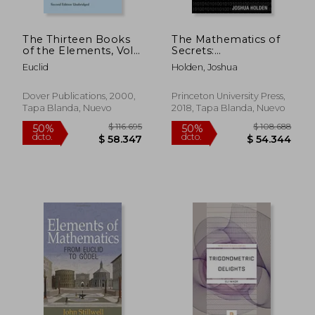
The Thirteen Books
The Mathematics of
of the Elements, Vol.
Secrets:
1 (Dover Books on
Cryptography From
Euclid
Holden, Joshua
Mathematics) (en
Caesar Ciphers to
Inglés)
Digital Encryption (en
Inglés)
Dover Publications, 2000,
Princeton University Press,
Tapa Blanda, Nuevo
2018, Tapa Blanda, Nuevo
$ 115.801
$ 188.0
50%
50%
dcto.
dcto.
$ 57.900
$ 94.0