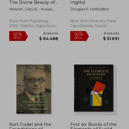
The Divine Beauty of
Inglés)
Mathematics (en
Meisner, Gary B. ; Araujo,
Douglas R. Hofstadter
Inglés)
Rafael
Race Point Publishing,
New York University Press,
2018, 1 Edición, Tapa Dura,
Tapa Blanda, Nuevo
Nuevo
$ 127.747
$ 86.6
50%
50%
dcto.
dcto.
$ 63.874
$ 43.3
Kurt Godel and the
First six Books of the
Foundations of
Elements of Euclid