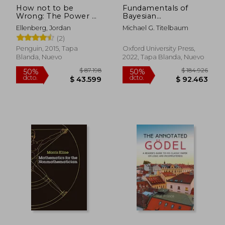
How not to be
Fundamentals of
$ 97.051
$ 96.0
50%
50%
Wrong: The Power of
Bayesian
dcto.
dcto.
$ 48.526
$ 48.0
Mathematical
Epistemology 2:
Ellenberg, Jordan
Michael G. Titelbaum
Thinking (en Inglés)
Arguments,
(2)
Challenges,
Alternatives (en
Penguin, 2015, Tapa
Oxford University Press,
Inglés)
Blanda, Nuevo
2022, Tapa Blanda, Nuevo