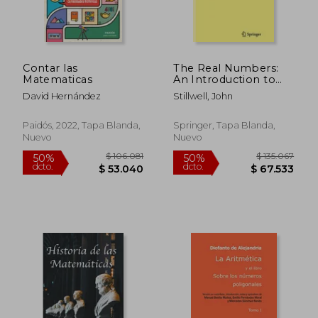
Contar las
The Real Numbers:
$ 97.844
$ 482.7
50%
50%
Matematicas
An Introduction to
dcto.
dcto.
$ 48.922
$ 241.3
Set Theory and
David Hernández
Stillwell, John
Analysis (en Inglés)
Paidós, 2022, Tapa Blanda,
Springer, Tapa Blanda,
Nuevo
Nuevo