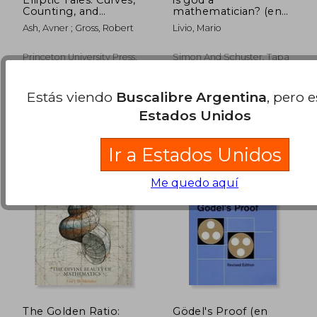
Counting, and
mathematician? (en
Number Theory (en
Inglés)
Ash, Avner ; Gross, Robert
Livio, Mario
Inglés)
Princeton University Press,
Simon And Schuster, Tapa
Tapa Blanda, Nuevo
Blanda, Nuevo
$ 87.198
$ 184.9
50%
50%
dcto.
dcto.
$ 43.599
$ 92.4
Estás viendo
Buscalibre Argentina
, pero 
Estados Unidos
Ir a Estados Unidos
Me quedo aquí
The Golden Ratio:
Gödel's Proof (en