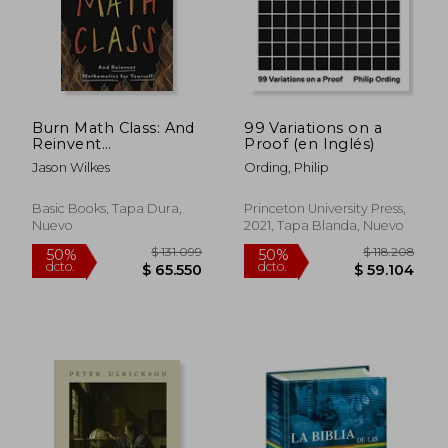
Burn Math Class: And
99 Variations on a
Reinvent
Proof (en Inglés)
Mathematics for
Jason Wilkes
Ording, Philip
Yourself
Basic Books, Tapa Dura,
Princeton University Press,
Nuevo
2021, Tapa Blanda, Nuevo
$ 131.099
$ 118.2
50%
50%
dcto.
dcto.