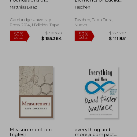
Mathematics:
(en Inglés)
Matthias Baaz
Taschen
Horizons of Truth (en
Inglés)
Cambridge University
Taschen, Tapa Dura,
Press, 2014, 1 Edición, Tapa
Nuevo
Blanda, Nuevo
$ 107.236
$ 105.2
50%
50%
dcto.
dcto.
$ 53.618
$ 52.6
Measurement (en
everything and
Inglés)
more,a compact