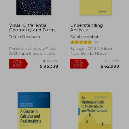
Visual Differential
Understanding
Geometry and Forms:
Analysis
A Mathematical
(Undergraduate Texts
Tristan Needham
Stephen Abbott
Drama in Five Acts
in Mathematics) (en
(2)
(en Inglés)
Inglés)
Princeton University Press,
Springer, 2016, 2 Edición,
2021, Tapa Blanda, Nuevo
Tapa Blanda, Nuevo
$ 169.256
$ 145.4
50%
50%