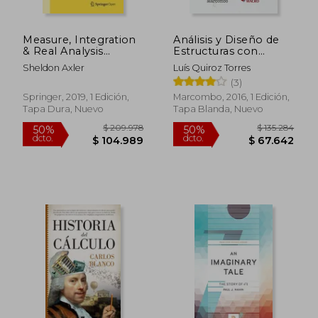
Measure, Integration
Análisis y Diseño de
& Real Analysis
Estructuras con
(Graduate Texts in
Sap2000 v. 15
Sheldon Axler
Luís Quiroz Torres
Mathematics) (en
(3)
$ 187.922
$ 144.0
Inglés)
50%
50%
dcto.
dcto.
$ 93.961
$ 72.0
Springer, 2019, 1 Edición,
Marcombo, 2016, 1 Edición,
Tapa Dura, Nuevo
Tapa Blanda, Nuevo