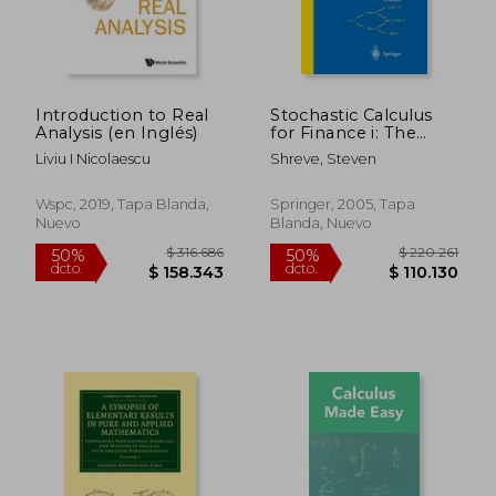
Introduction to Real
Stochastic Calculus
Analysis (en Inglés)
for Finance i: The
Binomial Asset
Liviu I Nicolaescu
Shreve, Steven
Pricing Model: V. 1
(Springer Finance)
(en Inglés)
Wspc, 2019, Tapa Blanda,
Springer, 2005, Tapa
Nuevo
Blanda, Nuevo
$ 90.906
$ 119.
50%
50%
dcto.
dcto.
$ 45.453
$ 59.5