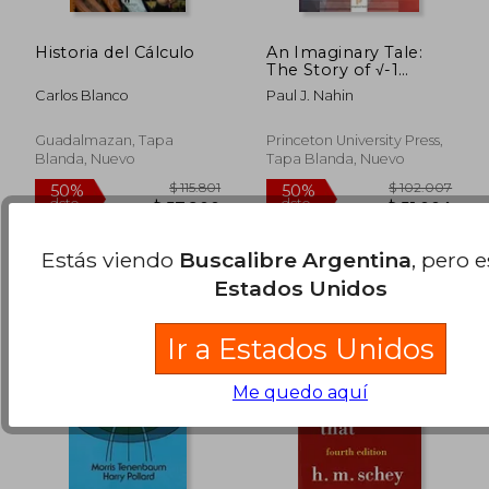
Historia del Cálculo
An Imaginary Tale:
The Story of √-1
(Princeton Science
Carlos Blanco
Paul J. Nahin
Library) (en Inglés)
Guadalmazan, Tapa
Princeton University Press,
Blanda, Nuevo
Tapa Blanda, Nuevo
$ 60.637
$ 148.2
40%
50%
dcto.
dcto.
$ 36.382
$ 74.1
Estás viendo
Buscalibre Argentina
, pero 
Estados Unidos
Ir a Estados Unidos
Me quedo aquí