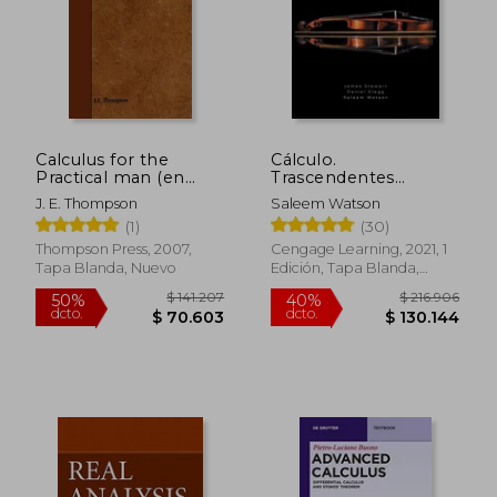
Calculus for the
Cálculo.
$ 220.261
$ 93.0
Practical man (en
Trascendentes
50%
50%
dcto.
dcto.
Inglés)
Tempranas
$ 110.130
$ 46.5
J. E. Thompson
Saleem Watson
(1)
(30)
Thompson Press, 2007,
Cengage Learning, 2021, 1
Tapa Blanda, Nuevo
Edición, Tapa Blanda,
Nuevo