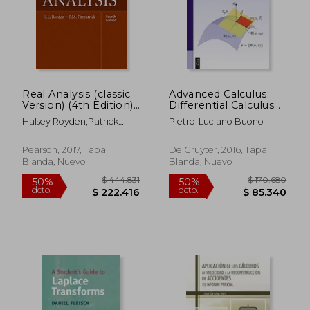
Real Analysis (classic
Advanced Calculus:
Version) (4th Edition)
Differential Calculus
(pearson Modern
and Stokes' Theorem
Halsey Royden,patrick
Pietro-Luciano Buono
Classics For Advanced
(de Gruyter
Fitzpatrick
$ 141.207
$ 216.9
Mathematics Series)
Textbook) (en Inglés)
50%
40%
dcto.
dcto.
(en Inglés)
$ 70.603
$ 130.1
Pearson, 2017, Tapa
De Gruyter, 2016, Tapa
Blanda, Nuevo
Blanda, Nuevo