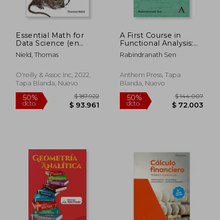
$ 192.676
$ 125.9
50%
50%
dcto.
dcto.
$ 96.338
$ 62.9
Essential Math for
A First Course in
Data Science (en
Functional Analysis:
Inglés)
Theory and
Nield, Thomas
Rabindranath Sen
Applications (en
Inglés)
O'reilly & Assoc Inc, 2022,
Anthem Press, Tapa
Tapa Blanda, Nuevo
Blanda, Nuevo