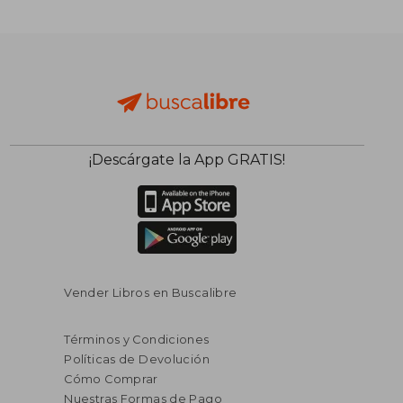
$ 204.624
$ 158.4
50%
50%
dcto.
dcto.
$ 102.312
$ 79.2
¡Descárgate la App GRATIS!
Vender Libros en Buscalibre
Términos y Condiciones
Políticas de Devolución
Cómo Comprar
Nuestras Formas de Pago