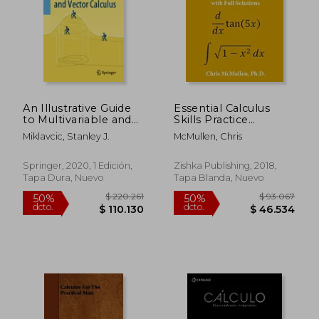
$ 227.662
$ 179.3
50%
50%
dcto.
dcto.
$ 113.831
$ 89.6
An Illustrative Guide
Essential Calculus
to Multivariable and
Skills Practice
Vector Calculus (en
Workbook With Full
Miklavcic, Stanley J.
McMullen, Chris
Inglés)
Solutions (en Inglés)
Springer, 2020, 1 Edición,
Zishka Publishing, 2018,
Tapa Dura, Nuevo
Tapa Blanda, Nuevo