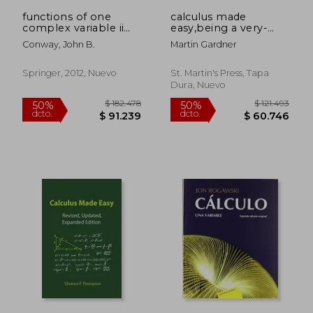
functions of one
calculus made
complex variable ii
easy,being a very-
(en Inglés)
simplest introduction
Conway, John B.
Martin Gardner
to those beautiful
methods of
reckoning which are
Springer, 2012, Nuevo
St. Martin's Press, Tapa
generally calle (en
Dura, Nuevo
Inglés)
$ 148.624
$ 273.1
50%
50%
dcto.
dcto.
$ 74.312
$ 136.5