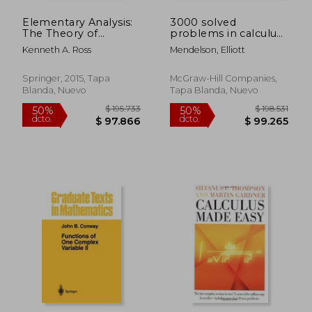
Elementary Analysis:
3000 solved
The Theory of
problems in calculus
Calculus
(en Inglés)
Kenneth A. Ross
Mendelson, Elliott
(Undergraduate Texts
in Mathematics) (en
Inglés)
Springer, 2015, Tapa
McGraw-Hill Companies,
Blanda, Nuevo
Tapa Blanda, Nuevo
$ 115.801
$ 102.0
50%
50%
dcto.
dcto.
$ 57.900
$ 51.0