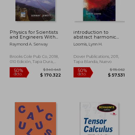
Physics for Scientists
introduction to
and Engineers With
abstract harmonic
Modern Physics (en
analysis (en Inglés)
Raymond A. Serway
Loomis, Lynn H.
Inglés)
Brooks Cole Pub Co, 2018,
Dover Publications, 2011,
010 Edición, Tapa Dura,
Tapa Blanda, Nuevo
Nuevo
$ 340.643
$ 115.0
50%
50%
dcto.
dcto.
$ 170.322
$ 57.5