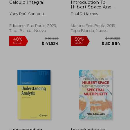
Cálculo Integral
Introduction To
Hilbert Space And
The Theory Of
Yony Raúl Santaria
Paul R. Halmos
Spectral Multiplicity
Leuyacc
(en Inglés)
Ediciones Sao Paulo, 2023,
Martino Fine Books, 2013,
Tapa Blanda, Nuevo
Tapa Blanda, Nuevo
$ 182.478
$ 121.4
50%
50%
dcto.
dcto.
$ 91.239
$ 60.7
Understanding
Introduction to