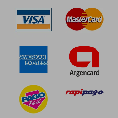
40%
50%
dcto.
dcto.
$ 41.534
$ 50.6