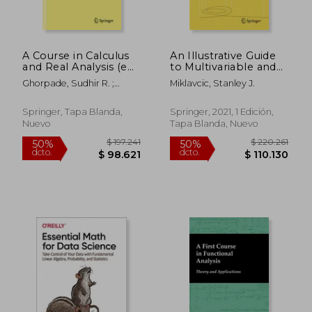
dcto.
dcto.
$ 84.628
$ 72.7
A Course in Calculus
An Illustrative Guide
and Real Analysis (en
to Multivariable and
Inglés)
Vector Calculus (en
Ghorpade, Sudhir R. ;
Miklavcic, Stanley J.
Inglés)
Limaye, Balmohan V.
Springer, Tapa Blanda,
Springer, 2021, 1 Edición,
Nuevo
Tapa Blanda, Nuevo