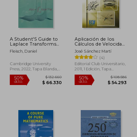
A Student'S Guide to
Aplicación de los
Laplace Transforms
Cálculos de Velocidad
(Student'S Guides) (en
a la Reconstrucción
Fleisch, Daniel
José Sánchez Martí
Inglés)
de Accidentes: El
(4)
Informe Pericial
Cambridge University
Editorial Club Universitario,
Press, 2022, Tapa Blanda,
2011, 1 Edición, Tapa
$ 444.831
$ 170.6
50%
50%
Nuevo
Blanda, Nuevo
dcto.
dcto.
$ 222.416
$ 85.3