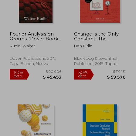
Fourier Analysis on
Change is the Only
Groups (Dover Books
Constant: The
on Mathematics) (en
Wisdom of Calculus in
Rudin, Walter
Ben Orlin
Inglés)
a Madcap World (en
Inglés)
Dover Publications, 2017,
Black Dog & Leventhal
Tapa Blanda, Nuevo
Publishers, 2019, Tapa
Dura, Nuevo
$ 271.430
$ 129.3
50%
50%
dcto.
dcto.
$ 135.715
$ 64.6