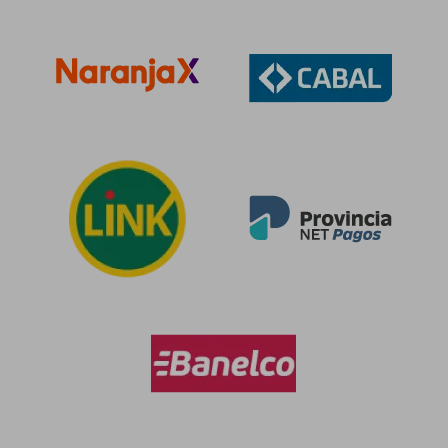
$ 166.996
$ 77.3
50%
50%
dcto.
dcto.
$ 83.498
$ 38.6