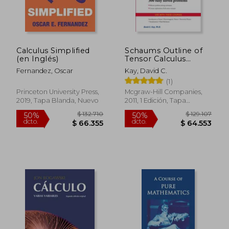
Calculus Simplified
Schaums Outline of
(en Inglés)
Tensor Calculus
(Schaum's Outlines)
Fernandez, Oscar
Kay, David C.
(en Inglés)
(1)
Princeton University Press,
Mcgraw-Hill Companies,
2019, Tapa Blanda, Nuevo
2011, 1 Edición, Tapa
Blanda, Nuevo
$ 132.710
$ 129.1
50%
50%
dcto.
dcto.
$ 66.355
$ 64.5