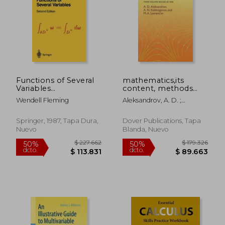
dcto.
dcto.
$ 62.560
$ 68.8
Functions of Several
mathematics,its
Variables
content, methods
(Undergraduate Texts
and meaning : three
Wendell Fleming
Aleksandrov, A. D. ;
in Mathematics) (en
volumes bound as
Kolmogorov, A. N. ;
Inglés)
one (en Inglés)
Lavrent'ev, M. A.
Springer, 1987, Tapa Dura,
Dover Publications, Tapa
Nuevo
Blanda, Nuevo