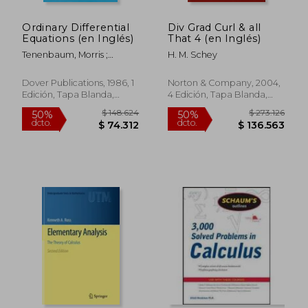
Ordinary Differential
Div Grad Curl & all
Equations (en Inglés)
That 4 (en Inglés)
Tenenbaum, Morris ;
H. M. Schey
Pollard, Harry
Dover Publications, 1986, 1
Norton & Company, 2004,
Edición, Tapa Blanda,
4 Edición, Tapa Blanda,
Nuevo
Nuevo
$ 209.978
$ 135.2
50%
50%
dcto.
dcto.
$ 104.989
$ 67.6