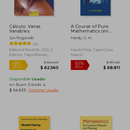
Cálculo. Varias
A Course of Pure
Variables
Mathematics (en
Inglés)
Jon Rogawski
Hardy, G. H.
(4)
Editorial Reverté, 2012, 2
Hawk Press, Tapa Dura,
Edición, Tapa Blanda,
Nuevo
Nuevo
Disponible
Usado
en Buen Estado a
$ 54.933
.
Comprar Usado
$ 66.240
$ 137.
6%
50%