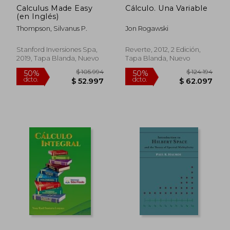
Calculus Made Easy
Cálculo. Una Variable
(en Inglés)
Thompson, Silvanus P.
Jon Rogawski
Stanford Inversiones Spa,
Reverte, 2012, 2 Edición,
2019, Tapa Blanda, Nuevo
Tapa Blanda, Nuevo
$ 195.733
$ 198.
50%
50%
dcto.
dcto.
$ 97.866
$ 99.2