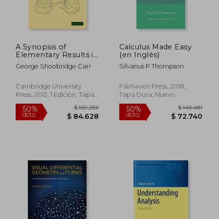
A Synopsis of
Calculus Made Easy
Elementary Results in
(en Inglés)
Pure and Applied
George Shoobridge Carr
Silvanus P Thompson
Mathematics:
Containing
Propositions,
Cambridge University
Fairhaven Press, 2018,
Formulae, and
Press, 2013, 1 Edición, Tapa
Tapa Dura, Nuevo
Methods of Analysis,
Blanda, Nuevo
With Abridged.
(Cambridge Library
Collection -
Mathematics) (en
Inglés)
$ 316.686
$ 220.2
50%
50%
dcto.
dcto.
$ 158.343
$ 110.1