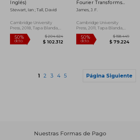
Inglés)
Fourier Transforms
3rd Edition
Stewart, Ian ; Tall, David
James, J. F.
Paperback (Student's
Guides) (en Inglés)
Cambridge University
Cambridge University
Press, 2018, Tapa Blanda,
Press, 2011, Tapa Blanda,
Nuevo
Nuevo
1
2
3
4
5
Página Siguiente
Nuestras Formas de Pago
$ 69.223
$ 101.3