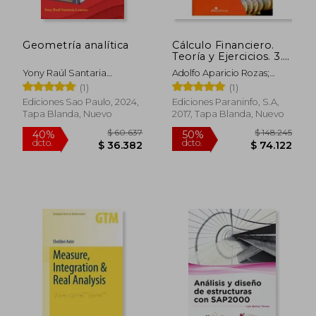
Geometría analítica
Cálculo Financiero.
$ 197.241
$ 220.2
Teoría y Ejercicios. 3. ª
50%
50%
dcto.
dcto.
Edición Revisada
$ 98.621
$ 110.1
Yony Raúl Santaria
Adolfo Aparicio Rozas;
(Matemáticas)
Leuyacc
Roc&Iacute;O Gallego
(1)
(1)
Losada; Juan Antonio
Ediciones Sao Paulo, 2024,
Ediciones Paraninfo, S.A,
Ibarra Alfaraz; Jos&Eacute;
Tapa Blanda, Nuevo
2017, Tapa Blanda, Nuevo
Ram&Oacute;N Monrobel
Alcantara