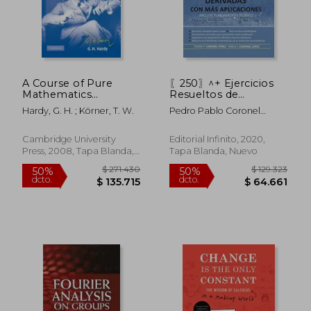
A Course of Pure
〖250〗^+ Ejercicios
Mathematics
Resueltos de
Centenary Edition
Derivadas con más
Hardy, G. H. ; Körner, T. W.
Pedro Pablo Coronel
10Th Edition
Aplicaciones: Incluye
P&Eacute;Rez; Pablo
Paperback
Fundamento Teórico,:
Josu&Eacute; Coronel
(Cambridge
Segunda Edición
Cambridge University
Editorial Infinito, 2020,
L&Oacute;Pez
Mathematical Library)
Ampliada y Mejorada.
Press, 2008, Tapa Blanda,
Tapa Blanda, Nuevo
(en Inglés)
(Coronel)
Nuevo
$ 132.660
$ 108.5
50%
50%
dcto.
dcto.
$ 66.330
$ 54.2