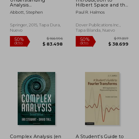
Analysis
Hilbert Space and the
(Undergraduate Texts
Theory of Spectral
Abbott, Stephen
Paul R. Halmos
in Mathematics) (en
Multiplicity: Second
Inglés)
Edition (Dover Books
on Mathematics)
Springer, 2015, Tapa Dura,
Dover Publications Inc.,
Nuevo
Tapa Blanda, Nuevo
$ 105.994
$ 124.1
50%
50%
dcto.
dcto.
$ 52.997
$ 62.0
Complex Analysis (en
A Student's Guide to