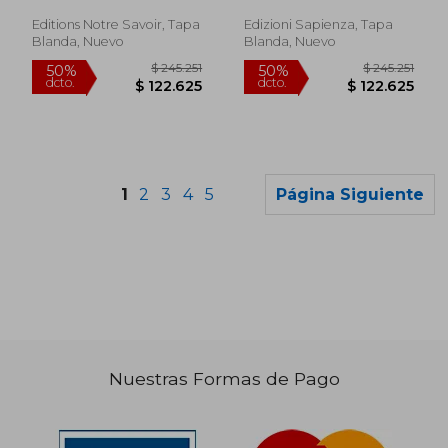
Swapan
rapporti (en Italiano)
Editions Notre Savoir, Tapa
Edizioni Sapienza, Tapa
Blanda, Nuevo
Blanda, Nuevo
1
2
3
4
5
Página Siguiente
Nuestras Formas de Pago
$ 531.022
$ 245.2
50%
50%
dcto.
dcto.
$ 265.511
$ 122.6