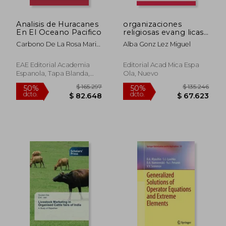
Analisis de Huracanes
organizaciones
En El Oceano Pacifico
religiosas evang licas
(en Inglés)
Carbono De La Rosa Mario
Alba Gonz Lez Miguel
Eduardo
EAE Editorial Academia
Editorial Acad Mica Espa
Espanola, Tapa Blanda,
Ola, Nuevo
Nuevo
$ 259.790
$ 188.5
50%
50%
dcto.
dcto.
$ 129.895
$ 94.2