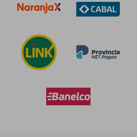
dcto.
dcto.
$ 77.148
$ 88.1