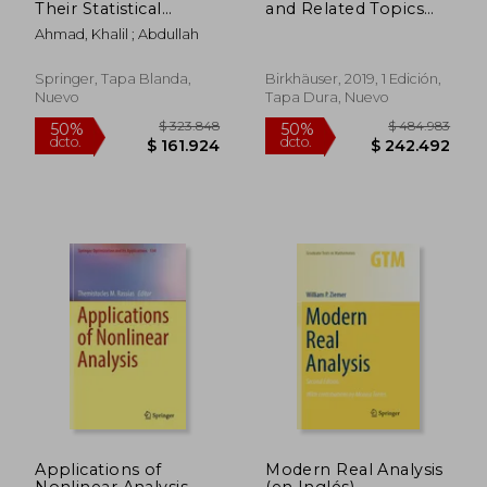
Their Statistical
and Related Topics
Applications (en
(Trends in
Ahmad, Khalil ; Abdullah
Inglés)
Mathematics) (en
Inglés)
Springer, Tapa Blanda,
Birkhäuser, 2019, 1 Edición,
Nuevo
Tapa Dura, Nuevo
$ 242.942
$ 190.6
50%
50%
dcto.
dcto.
$ 121.471
$ 95.3
Applications of
Modern Real Analysis
Nonlinear Analysis
(en Inglés)