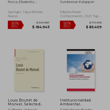
Rocca, Elisabetta ;
Sundaresan Kalappan
Mechanics (en Inglés)
Portugués)
Stefanelli, Ulisse ;
Truskinovsky, Lev
Springer, Tapa Blanda,
Edições Nosso
Nuevo
Conhecimento, 2021, Tapa
Blanda, Nuevo
$ 519.613
$ 197.
50%
50%
dcto.
dcto.
$ 259.807
$ 98.6
Louis Boutet de
Institucionalidad
Monvel, Selected
Ambiental
Works (en Inglés)
Internacional
Guillemin, Victor W. ;
Carlos Pozzo-Bracho