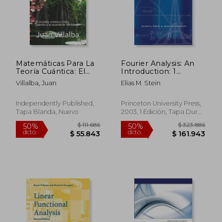
Matemáticas Para La
Fourier Analysis: An
Teoría Cuántica: El
Introduction: 1
oscilador armónico
(Princeton Lectures
Villalba, Juan
Elias M. Stein
clásico, cuántico y la
in Analysis, Volume 1)
ecuación de
(en Inglés)
Schrödinger
Independently Published,
Princeton University Press,
Tapa Blanda, Nuevo
2003, 1 Edición, Tapa Dura,
Nuevo
$ 111.686
$ 323.8
50%
50%
dcto.
dcto.