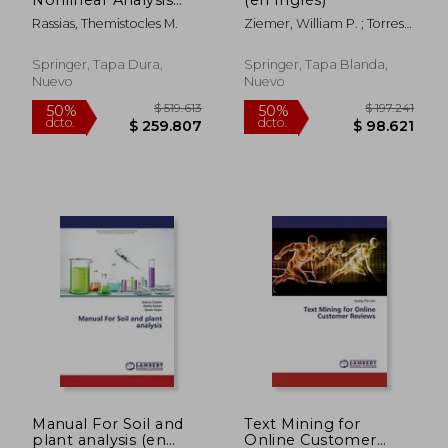
(en Inglés)
Rassias, Themistocles M.
Ziemer, William P. ; Torres,
Monica
Springer, Tapa Dura,
Springer, Tapa Blanda,
Nuevo
Nuevo
$ 242.942
$ 267.3
50%
50%
dcto.
dcto.
$ 121.471
$ 133.6
Manual For Soil and
Text Mining for
plant analysis (en
Online Customer