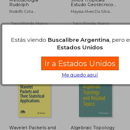
Rudolph
Estudo Geotécnico
Para uso em
Rodolfo Cota
Mayssa Alves Da Silva
Pavimento
Borb&Oacute;N
Sousa; Antonio C. R.
Ferroviário
Guimar&Atilde;Es
, Tapa Blanda, Nuevo
, Tapa Blanda, Nuevo
$ 225.989
$ 165.2
50%
50%
dcto.
dcto.
$ 112.995
$ 82.6
Estás viendo
Buscalibre Argentina
, pero 
Estados Unidos
Ir a Estados Unidos
Me quedo aquí
Wavelet Packets and
Algebraic Topology