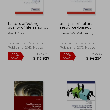
factors affecting
analysis of natural
$ 212.269
$ 188.5
50%
50%
quality of life among
resource-based
dcto.
dcto.
$ 106.134
$ 94.2
breast cancer
conflicts in protected
Rasul, Afza
Djesse Wa Matchabo,
survivors (en Inglés)
areas (en Inglés)
Samuel
Lap Lambert Academic
Lap Lambert Academic
Publishing, 2012, Nuevo
Publishing, 2012, Nuevo