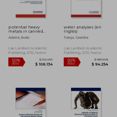
$ 392.906
$ 188.5
50%
50%
dcto.
dcto.
$ 196.453
$ 94.2
potential heavy
water analyses (en
metals in canned
Inglés)
foods and drinks (en
Adams, Itodo
Tuteja, Geetika
Inglés)
Lap Lambert Academic
Lap Lambert Academic
Publishing, 2012, Nuevo
Publishing, 2012, Nuevo