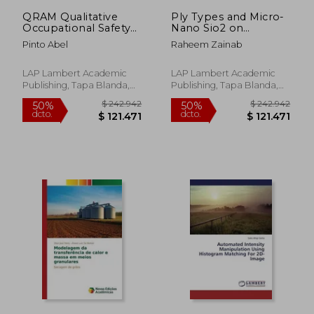
$ 148.795
$ 161.9
QRAM Qualitative
Ply Types and Micro-
Occupational Safety
Nano Sio2 on
Risk Assessment
Fracture Toughness
Pinto Abel
Raheem Zainab
Model
of Composites
LAP Lambert Academic
LAP Lambert Academic
Publishing, Tapa Blanda,
Publishing, Tapa Blanda,
Nuevo
Nuevo