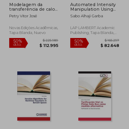
Modelagem da
Automated Intensity
$ 242.942
$ 197.
50%
50%
transferência de calor
Manipulation Using
dcto.
dcto.
$ 121.471
$ 98.6
e massa em meios
Histogram Matching
Petry Vitor José
Sabo Alhaji Garba
granulares
For 2D-Image
(Portuguese Edition)
Novas Edições Acadêmicas,
LAP LAMBERT Academic
Tapa Blanda, Nuevo
Publishing, Tapa Blanda,
Nuevo