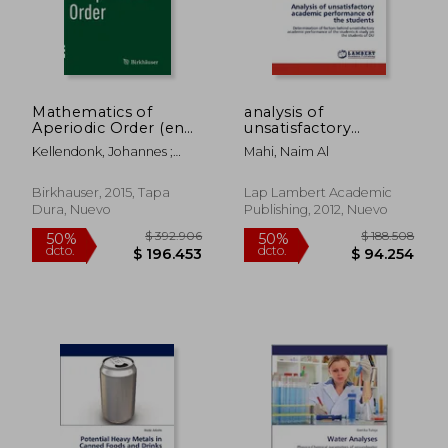
$ 151.031
$ 188.5
50%
50%
dcto.
dcto.
$ 75.516
$ 94.2
Mathematics of
analysis of
Aperiodic Order (en
unsatisfactory
Inglés)
academic
Kellendonk, Johannes ;
Mahi, Naim Al
performance of the
Lenz, Daniel ; Savinien,
students (en Inglés)
Jean
Birkhauser, 2015, Tapa
Lap Lambert Academic
Dura, Nuevo
Publishing, 2012, Nuevo