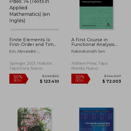
Finite Elements Iii:
A First Course in
First-Order and Time-
Functional Analysis:
Dependent Pdes: 74
Theory and
Ern, Alexandre ;
Rabindranath Sen
(Texts in Applied
Applications (en
Guermond, Jean-Luc
Mathematics) (en
Inglés)
Inglés)
Springer, 2021, 1 Edición,
Anthem Press, Tapa
Tapa Dura, Nuevo
Blanda, Nuevo
$ 246.820
$ 144.0
50%
50%
dcto.
dcto.
$ 123.410
$ 72.0