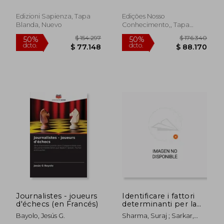
Chilamakur, Raghavendra ;
modelli di estrazione
ap
Kolli, Sharanya
di caratteristiche (en
Edizioni Sapienza, Tapa
Edições Nosso
Italiano)
Blanda, Nuevo
Conhecimento,, Tapa
Blanda, Nuevo
$ 369.887
$ 170.8
50%
50%
dcto.
dcto.
$ 184.943
$ 85.4
Journalistes - joueurs
Identificare i fattori
d'échecs (en Francés)
determinanti per la
performance
Bayolo, Jesús G.
Sharma, Suraj ; Sarkar,
attraverso l'analisi dei