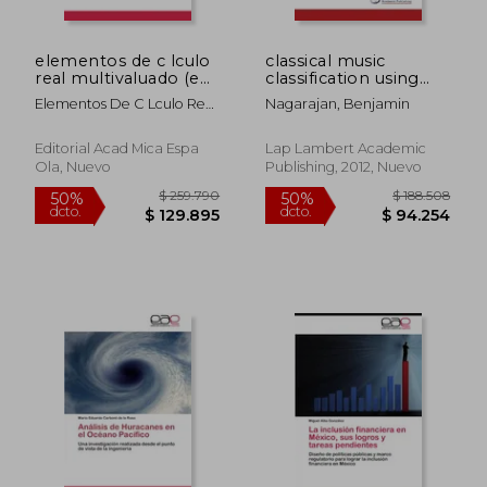
elementos de c lculo
classical music
real multivaluado (en
classification using
Inglés)
dsp techniques (en
Elementos De C Lculo Real
Nagarajan, Benjamin
Inglés)
Multivaluado
Editorial Acad Mica Espa
Lap Lambert Academic
Ola, Nuevo
Publishing, 2012, Nuevo
$ 212.269
$ 188.5
50%
50%
dcto.
dcto.
$ 106.134
$ 94.2