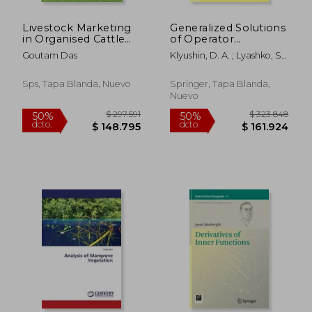
Livestock Marketing
Generalized Solutions
in Organised Cattle
of Operator
fairs of India: A Study
Equations and
Goutam Das
Klyushin, D. A. ; Lyashko, S.
of Rajasthan
Extreme Elements
I. ; Nomirovskii, D. A.
(en Inglés)
Sps, Tapa Blanda, Nuevo
Springer, Tapa Blanda,
Nuevo
$ 165.297
$ 135.2
50%
50%
dcto.
dcto.
$ 82.648
$ 67.6