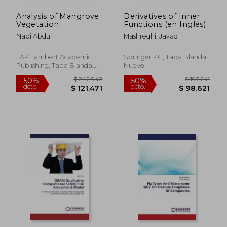
Analysis of Mangrove
Derivatives of Inner
Vegetation
Functions (en Inglés)
Nabi Abdul
Mashreghi, Javad
LAP Lambert Academic
Springer PG, Tapa Blanda,
Publishing, Tapa Blanda,
Nuevo
Nuevo
$ 297.591
$ 323.8
50%
50%
dcto.
dcto.