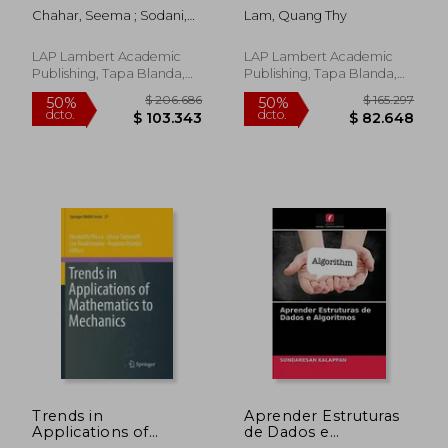
Inglés)
Reviews (en Inglés)
Chahar, Seema ; Sodani,
Lam, Quang Thy
Rekha ; Yadav, Sunita
LAP Lambert Academic
LAP Lambert Academic
Publishing, Tapa Blanda,
Publishing, Tapa Blanda,
Nuevo
Nuevo
$ 323.848
$ 484.9
50%
50%
dcto.
dcto.
$ 161.924
$ 242.4
Trends in
Aprender Estruturas
Applications of
de Dados e
Mathematics to
Algoritmos (en