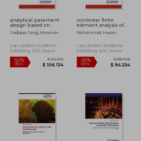
analytical pavement
nonlinear finite
design based on
element analysis of
method of equivalent
reinforced concrete
Sadique Ceng, Monower
Mohammad, Husain
thickness (en Inglés)
pipes (en Inglés)
Lap Lambert Academic
Lap Lambert Academic
Publishing, 2012, Nuevo
Publishing, 2012, Nuevo
$ 212.269
$ 188.5
50%
50%
dcto.
dcto.
$ 106.134
$ 94.2