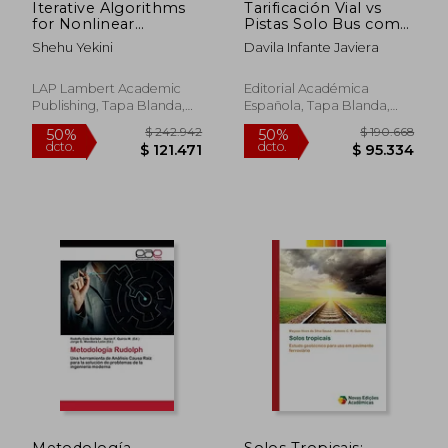
Iterative Algorithms
Tarificación Vial vs
for Nonlinear
Pistas Solo Bus como
Equations in Banach
medida alternativa
Shehu Yekini
Davila Infante Javiera
Spaces
$ 242.942
$ 242.9
50%
50%
dcto.
dcto.
$ 121.471
$ 121.4
LAP Lambert Academic
Editorial Académica
Publishing, Tapa Blanda,
Española, Tapa Blanda,
Nuevo
Nuevo
Metodología
Solos Tropicais: