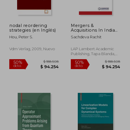
nodal reordering
Mergers &
strategies (en Inglés)
Acquisitions In Indian
Banking Sector
Hou, Peter S.
Sachdeva Rachit
$ 233.653
$ 188.5
50%
50%
dcto.
dcto.
$ 116.827
$ 94.2
Vdm Verlag, 2009, Nuevo
LAP Lambert Academic
Publishing, Tapa Blanda,
Nuevo