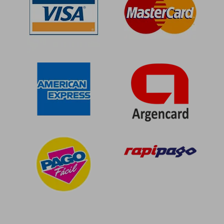
$ 154.297
$ 176.3
50%
50%