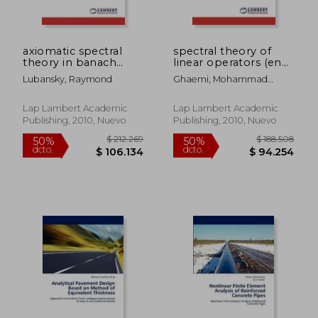
axiomatic spectral
spectral theory of
theory in banach
linear operators (en
algebras (en Inglés)
Inglés)
Lubansky, Raymond
Ghaemi, Mohammad
Bagher
Lap Lambert Academic
Lap Lambert Academic
Publishing, 2010, Nuevo
Publishing, 2010, Nuevo
$ 197.241
$ 323.8
50%
50%
dcto.
dcto.
$ 98.621
$ 161.9