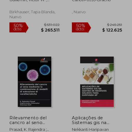
Sjöstrand, Johannes
Birkhauser, Tapa Blanda,
, Nuevo
Nuevo
$ 206.686
$ 165.2
50%
50%
dcto.
dcto.
$ 103.343
$ 82.6
Rilevamento del
Aplicações de
cancro al seno
Sistemas gis na
mediante la
Gestão de Resíduos
Prasad, K. Rajendra ;
Nekkanti Haripavan
combinazione di
Sólidos Para Gudivada