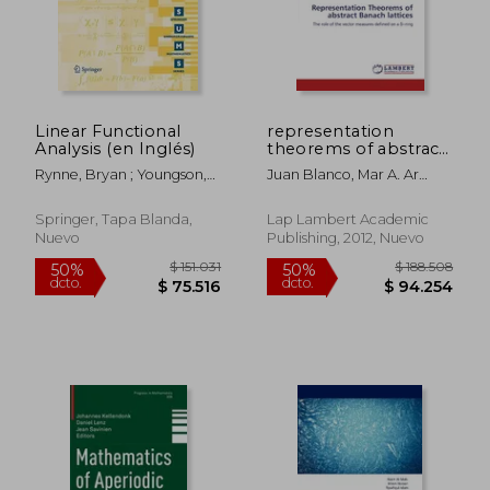
$ 55.843
$ 161.9
Linear Functional
representation
Analysis (en Inglés)
theorems of abstract
banach lattices (en
Rynne, Bryan ; Youngson,
Juan Blanco, Mar A. Ar
Inglés)
M. A.
Nzazu
Springer, Tapa Blanda,
Lap Lambert Academic
Nuevo
Publishing, 2012, Nuevo