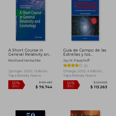
$ 271.382
$ 85.9
50%
50%
dcto.
dcto.
$ 135.691
$ 42.9
A Short Course in
Guía de Campo de las
General Relativity and
Estrellas y los
Cosmology
Planetas de los
Reinhard Hentschke
Jay M. Pasachoff
(Undergraduate
Hemisferios Norte y
(1)
Lecture Notes in
sur
Physics) (en Inglés)
Springer, 2020, 1 Edición,
Omega, 2002, 4 Edición,
Tapa Blanda, Nuevo
Tapa Blanda, Nuevo