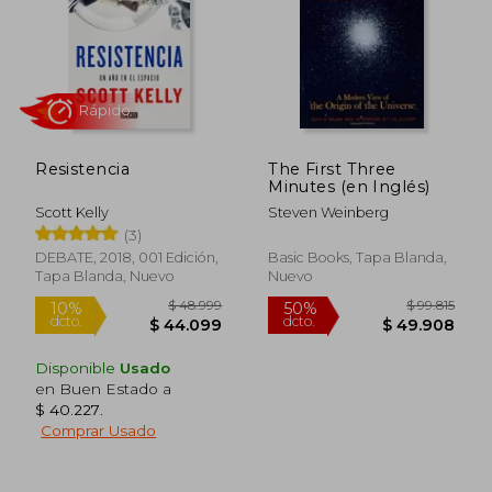
Resistencia
The First Three
$ 361.815
$ 74.9
Minutes (en Inglés)
50%
40%
dcto.
dcto.
$ 180.907
$ 44.9
Scott Kelly
Steven Weinberg
(3)
DEBATE, 2018, 001 Edición,
Basic Books, Tapa Blanda,
Tapa Blanda, Nuevo
Nuevo
Disponible
Usado
en Buen Estado a
$ 40.227
.
Comprar Usado