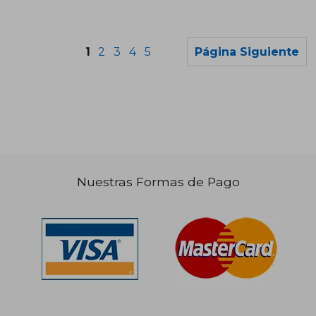
1
2
3
4
5
Página Siguiente
Nuestras Formas de Pago
$ 136.344
$ 139.
50%
50%
dcto.
dcto.
$ 68.172
$ 69.8