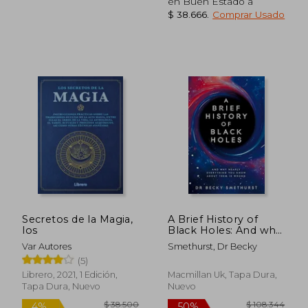
en Buen Estado a
$ 38.666
.
Comprar Usado
Secretos de la Magia,
A Brief History of
los
Black Holes: And why
Nearly Everything
Var Autores
Smethurst, Dr Becky
you Know About
(5)
Them is Wrong (en
Inglés)
Librero, 2021, 1 Edición,
Macmillan Uk, Tapa Dura,
Tapa Dura, Nuevo
Nuevo
$ 87.763
$ 109.7
50%
50%
dcto.
dcto.
$ 43.882
$ 54.8