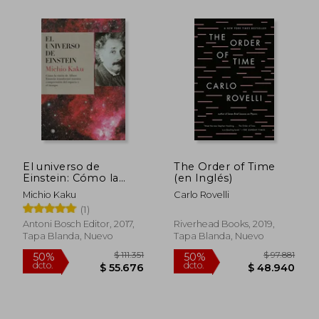
Rápido
El universo de
The Order of Time
Einstein: Cómo la
(en Inglés)
visión de Albert
Michio Kaku
Carlo Rovelli
Einstein transformó
(1)
nuestra visión del
espacio y el tiempo
Antoni Bosch Editor, 2017,
Riverhead Books, 2019,
Tapa Blanda, Nuevo
Tapa Blanda, Nuevo
$ 28.000
$ 160.9
10%
50%
dcto.
dcto.
$ 25.200
$ 80.4