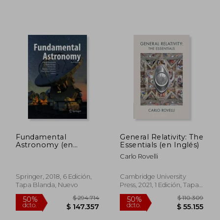
$ 98.198
$ 132.2
40%
50%
dcto.
dcto.
$ 58.919
$ 66.1
Fundamental
General Relativity: The
Astronomy (en
Essentials (en Inglés)
Inglés)
Carlo Rovelli
Springer, 2018, 6 Edición,
Cambridge University
Tapa Blanda, Nuevo
Press, 2021, 1 Edición, Tapa
Blanda, Nuevo