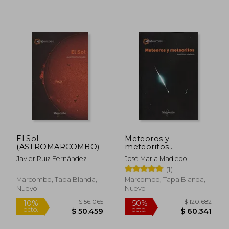
$ 313.030
$ 166.9
50%
50%
El Sol
Meteoros y
dcto.
dcto.
$ 156.515
$ 83.4
(ASTROMARCOMBO)
meteoritos
(ASTROMARCOMBO)
Javier Ruiz Fernández
José Maria Madiedo
(1)
Marcombo, Tapa Blanda,
Marcombo, Tapa Blanda,
Nuevo
Nuevo