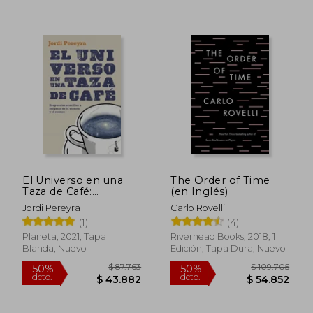
$ 69.316
$ 101.
40%
50%
dcto.
dcto.
$ 41.589
$ 50.7
El Universo en una
The Order of Time
Taza de Café:
(en Inglés)
Respuestas Sencillas
Jordi Pereyra
Carlo Rovelli
a Enigmas de la
(1)
(4)
Ciencia y el Cosmos
(Divulgación)
Planeta, 2021, Tapa
Riverhead Books, 2018, 1
Blanda, Nuevo
Edición, Tapa Dura, Nuevo