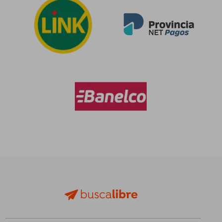
$ 56.065
$ 120.6
10%
50%
dcto.
dcto.
$ 50.459
$ 60.3