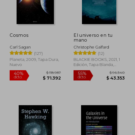
Cosmos
El universo en tu
mano
Carl Sagan
Christophe Galfard
(127)
(12)
Planeta, 2009, Tapa Dura,
BLACKIE BOOKS, 2021, 1
Nuevo
Edición, Tapa Blanda,
Nuevo
$ 118.987
$ 96.3
40%
55%
dcto.
dcto.
$ 71.392
$ 43.3