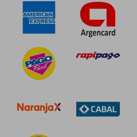
$ 294.714
$ 110.3
50%
50%
dcto.
dcto.
$ 147.357
$ 55.1