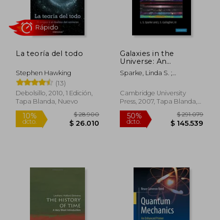
La teoría del todo
Galaxies in the
Universe: An
Introduction (en
Stephen Hawking
Sparke, Linda S. ;
Inglés)
Gallagher III, John S.
(13)
Debolsillo, 2010, 1 Edición,
Cambridge University
Tapa Blanda, Nuevo
Press, 2007, Tapa Blanda,
Rápido
Nuevo
$ 28.900
$ 291.0
10%
50%
dcto.
dcto.
$ 26.010
$ 145.5