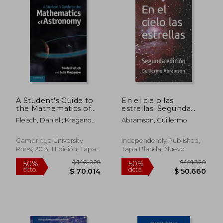
$ 88.378
$ 139.
50%
50%
dcto.
dcto.
$ 44.189
$ 69.7
A Student's Guide to
En el cielo las
the Mathematics of
estrellas: Segunda
Astronomy (Student's
edición
Fleisch, Daniel ; Kregenow,
Abramson, Guillermo
Guides) (en Inglés)
Julia
Cambridge University
Independently Published,
Press, 2013, 1 Edición, Tapa
Tapa Blanda, Nuevo
Blanda, Nuevo