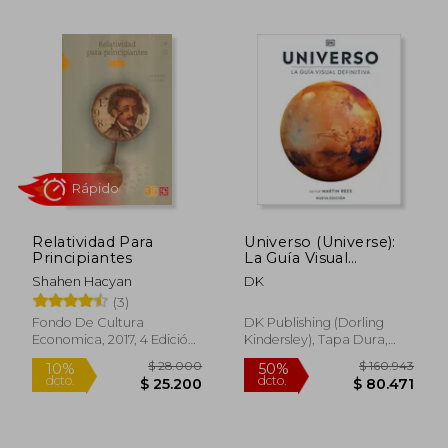
Rápido
$ 48.999
$ 99.8
10%
50%
dcto.
dcto.
$ 44.099
$ 49.9
Relatividad Para
Universo (Universe):
Principiantes
La Guía Visual
Definitiva
Shahen Hacyan
DK
(3)
Fondo De Cultura
DK Publishing (Dorling
Economica, 2017, 4 Edición,
Kindersley), Tapa Dura,
Tapa Blanda, Nuevo
Nuevo