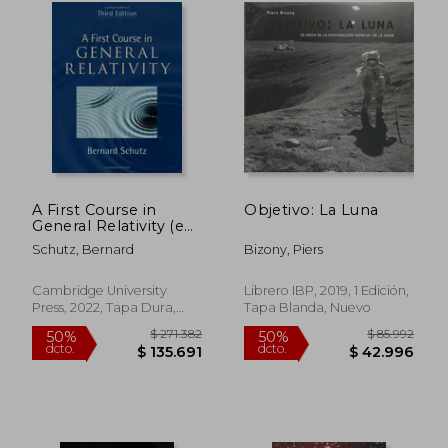
dcto.
dcto.
$ 68.117
$ 59.5
A First Course in
Objetivo: La Luna
General Relativity (en
Inglés)
Schutz, Bernard
Bizony, Piers
Cambridge University
Librero IBP, 2019, 1 Edición,
Press, 2022, Tapa Dura,
Tapa Blanda, Nuevo
Nuevo