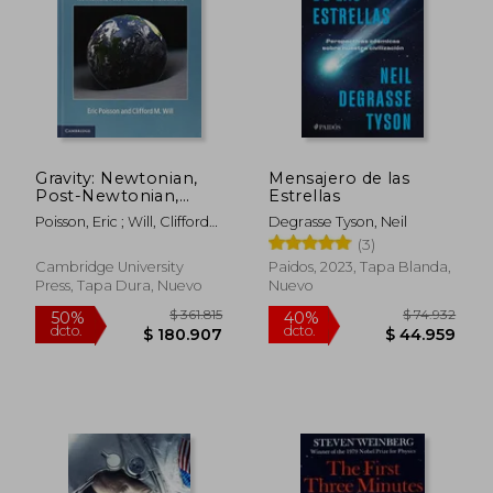
$ 206.686
$ 145.6
50%
50%
dcto.
dcto.
$ 103.343
$ 72.8
Gravity: Newtonian,
Mensajero de las
Post-Newtonian,
Estrellas
Relativistic (en Inglés)
Poisson, Eric ; Will, Clifford
Degrasse Tyson, Neil
M.
(3)
Cambridge University
Paidos, 2023, Tapa Blanda,
Press, Tapa Dura, Nuevo
Nuevo