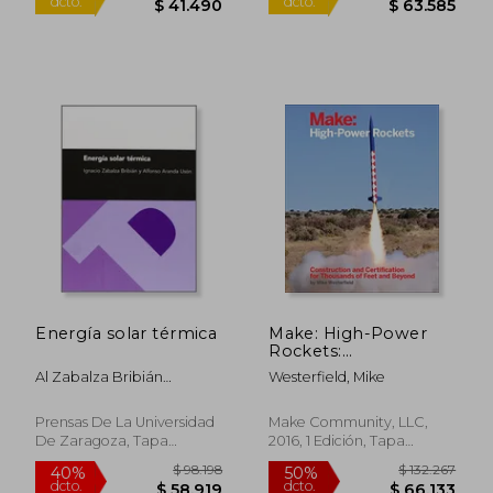
$ 25.100
$ 45.5
10%
10%
dcto.
dcto.
$ 22.590
$ 40.9
Energía solar térmica
Make: High-Power
Rockets:
Construction and
Al Zabalza Bribián
Westerfield, Mike
Certification for
Ignacio/Aranda Usón
Thousands of Feet
and Beyond (en
Prensas De La Universidad
Make Community, LLC,
Inglés)
De Zaragoza, Tapa
2016, 1 Edición, Tapa
Blanda, Nuevo
Blanda, Nuevo