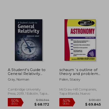
$ 46.100
$ 70.6
10%
10%
dcto.
dcto.
$ 41.490
$ 63.5
A Student's Guide to
schaum´s outline of
General Relativity
theory and problems
(Student's Guides) (en
of astronomy (en
Gray, Norman
Palen, Stacey
Inglés)
Inglés)
Cambridge University
McGraw-Hill Companies,
Press, 2019, 1 Edición, Tapa
Tapa Blanda, Nuevo
Blanda, Nuevo