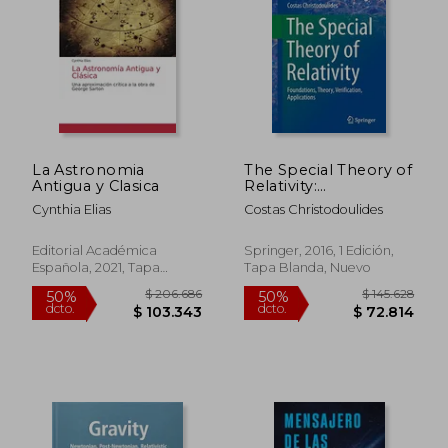
$ 81.278
$ 230.8
50%
50%
dcto.
dcto.
$ 40.639
$ 115.4
La Astronomia
The Special Theory of
Antigua y Clasica
Relativity:
Foundations, Theory,
Cynthia Elias
Costas Christodoulides
Verification,
Applications
(Undergraduate
Editorial Académica
Springer, 2016, 1 Edición,
Lecture Notes in
Española, 2021, Tapa
Tapa Blanda, Nuevo
Physics) (en Inglés)
Blanda, Nuevo