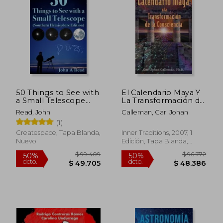
$ 140.028
$ 101.3
50%
50%
dcto.
dcto.
$ 70.014
$ 50.6
50 Things to See with
El Calendario Maya Y
a Small Telescope
La Transformación de
(Southern
la Consciencia
Read, John
Calleman, Carl Johan
Hemisphere Edition)
(1)
(en Inglés)
Createspace, Tapa Blanda,
Inner Traditions, 2007, 1
Nuevo
Edición, Tapa Blanda,
Nuevo