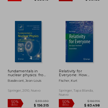
$ 38.500
$ 108.3
4%
50%
dcto.
dcto.
$ 36.930
$ 54.1
fundamentals in
Relativity for
nuclear physics: from
Everyone: How
nuclear structure to
Space-Time Bends
Basdevant, Jean-Louis
Fischer, Kurt
cosmology (en
(en Inglés)
Inglés)
Springer, 2010, Nuevo
Springer, Tapa Blanda,
Nuevo