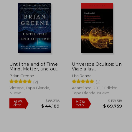
Until the end of Time:
Universos Ocultos: Un
Mind, Matter, and our
Viaje a las
Search for Meaning in
Dimensiones Extras
Brian Greene
Lisa Randall
an Evolving Universe
del Cosmos
(2)
(2)
(en Inglés)
Vintage, Tapa Blanda,
Acantilado, 2011, 1 Edición,
Nuevo
Tapa Blanda, Nuevo
$ 136.235
$ 119.
50%
50%