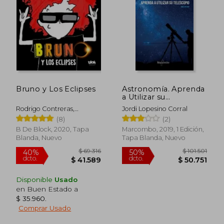
$ 153.487
$ 226.5
50%
50%
dcto.
dcto.
$ 76.744
$ 113.2
Bruno y Los Eclipses
Astronomía. Aprenda
a Utilizar su
Telescopio
Rodrigo Contreras,
Jordi Lopesino Corral
Carolina Undurraga
(8)
(2)
B De Block, 2020, Tapa
Marcombo, 2019, 1 Edición,
Blanda, Nuevo
Tapa Blanda, Nuevo
Disponible
Usado
en Buen Estado a
$ 35.960
.
Comprar Usado