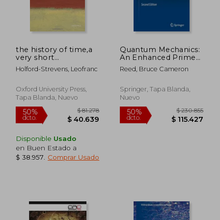
the history of time,a
Quantum Mechanics:
very short
An Enhanced Primer
introduction (en
(en Inglés)
Holford-Strevens, Leofranc
Reed, Bruce Cameron
Inglés)
Oxford University Press,
Springer, Tapa Blanda,
Tapa Blanda, Nuevo
Nuevo
Disponible
Usado
en Buen Estado a
$ 38.957
.
Comprar Usado