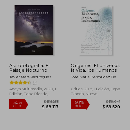
Astrofotografía. El
Origenes: El Universo,
Paisaje Nocturno
la Vida, los Humanos
Javier Mart&Iacute;Nez
Jose Maria Bermudez De
Mor&Aacute;N
Castro,Carlos
(3)
Briones,Alberto Fernandez
Anaya Multimedia, 2020, 1
Critica, 2015, 1 Edición, Tapa
Edición, Tapa Blanda,
Blanda, Nuevo
Nuevo
$ 111.351
$ 97.8
50%
50%
dcto.
dcto.
$ 55.676
$ 48.9