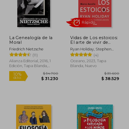
$ 93.779
$ 38.9
40%
dcto.
$ 56.267
$ 37.6
La Genealogía de la
Vidas de Los estoicos:
Moral
El arte de vivir de
Zenón a Marco
Friedrich Nietzsche
Ryan Holiday, Stephen
Aurelio
Hanselman,
(11)
(4)
Alianza Editorial, 2016, 1
Oceano, 2023, Tapa
Edición, Tapa Blanda,
Blanda, Nuevo
Nuevo
Rápido