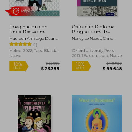
Imaginacion con
Oxford ib Diploma
Rene Descartes
Programme: Ib
Course Book:
Maureen Armitage Duane
Nancy Le Nezet; Chris
Philosophy. Per le
/ Mcquerry
White; Daniel Lee; Guy
(1)
Scuole Superiori. Con
Williams
Espansione Online
Molino, 2022, Tapa Blanda,
Oxford University Press,
(en Inglés)
Nuevo
2015, 1 Edición, Libro, Nuevo
$ 77.870
$ 34.7
50%
10%
dcto.
dcto.
$ 38.935
$ 31.2