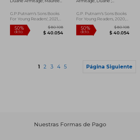
Duane Armitage; Maureen
Armitage, Duane ;
Confucius (en Inglés)
Inglés)
Mcquerry
McQuerry, Maureen ;
Rosenthal, Robin
G.P.Putnam's Sons Books
G.P. Putnam's Sons Books
For Young Readers', 2021,
For Young Readers, 2020,
Libro De Cartón, Nuevo
Libro De Cartón, Nuevo
1
2
3
4
5
Página Siguiente
Rápido
Nuestras Formas de Pago
$ 114.190
$ 36.9
50%
10%
dcto.
dcto.
$ 57.095
$ 33.2