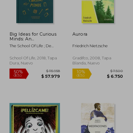
Big Ideas for Curious
Aurora
$ 27.500
$ 112.7
10%
50%
Minds: An
dcto.
dcto.
$ 24.750
$ 56.3
Introduction to
The School Of Life ; De
Friedrich Nietzsche
Philosophy (en
Botton, Alain ; Doherty,
Inglés)
Anna
School Of Life, 2018, Tapa
Gradifco, 2008, Tapa
Dura, Nuevo
Blanda, Nuevo