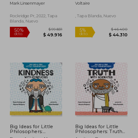
Life'S Biggest
Palabra Ilustrada)
Mark Linsenmayer
Voltaire
Questions Examined
(en Inglés)
Rockridge Pr, 2022, Tapa
, Tapa Blanda, Nuevo
Blanda, Nuevo
$ 100.508
$ 89.8
50%
50%
dcto.
dcto.
$ 50.254
$ 44.9
Big Ideas for Little
Big Ideas for Little
Philosophers:
Philosophers: Truth
Kindness With
With Socrates (en