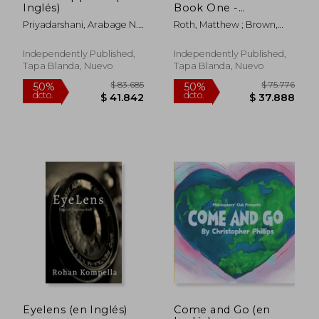
Inglés)
Book One -
Introduction to
Priyadarshani, Arabage N. ;
Roth, Matthew ; Brown,
Critical Thinking (en
Phillips, Christopher
Lana ; Roth, Adrienne
Inglés)
Independently Published,
Independently Published,
Tapa Blanda, Nuevo
Tapa Blanda, Nuevo
$ 96.954
$ 94.5
50%
50%
dcto.
dcto.
$ 48.477
$ 47.2
Eyelens (en Inglés)
Come and Go (en