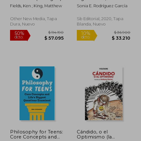
Reencantando el
Fields, Ken ; King, Matthew
Sonia E. Rodríguez García
Mundo
Other New Media, Tapa
Sb Editorial, 2020, Tapa
Dura, Nuevo
Blanda, Nuevo
$ 83.685
$ 75.7
50%
50%
dcto.
dcto.
$ 41.842
$ 37.8
Philosophy for Teens:
Cándido, o el
Core Concepts and
Optimismo (la