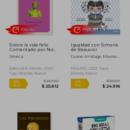
Sobre la vida feliz:
Igualdad con Simone
Comentado por Nico
de Beauvoir
Grupe
Séneca
Duane Armitage, Maureen
Rápido
Rápido
McQuerry
Editorial El Ateneo, 2025,
MOLINO, 2022, Tapa
Tapa Blanda, Nuevo
Blanda, Nuevo
$ 26.900
$ 25.9
5%
4%
dcto.
dcto.
$ 25.612
$ 24.9