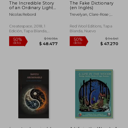
The Incredible Story
The Fake Dictionary
of an Ordinary Light
(en Inglés)
Bulb (The Incredible
Nicolas Rebord
Trevelyan, Clare-Rose ;
Ordinary Stories)
Moon, Yongho
(Volume 1) (en Inglés)
Createspace, 2018, 1
Red Wool Editions, Tapa
Edición, Tapa Blanda,
Blanda, Nuevo
Nuevo
$ 70.940
$ 113.
40%
50%
dcto.
dcto.
$ 42.564
$ 56.7