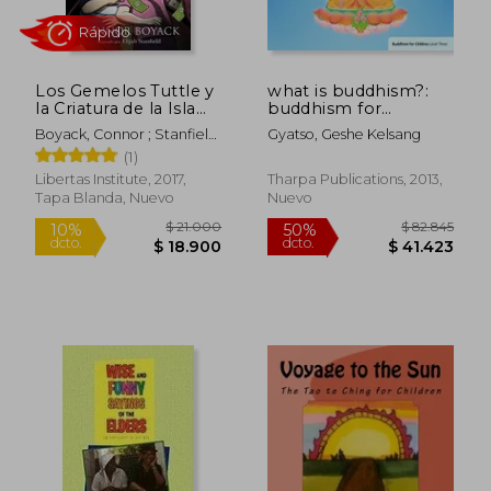
Los Gemelos Tuttle y
what is buddhism?:
Rápido
la Criatura de la Isla
buddhism for
Jekyll
children level 3 (en
Boyack, Connor ; Stanfield,
Gyatso, Geshe Kelsang
Inglés)
Elijah ; Marqués, Ana Belén
(1)
Libertas Institute, 2017,
Tharpa Publications, 2013,
Tapa Blanda, Nuevo
Nuevo
$ 25.999
$ 110.7
10%
10%
dcto.
dcto.
$ 23.399
$ 99.6