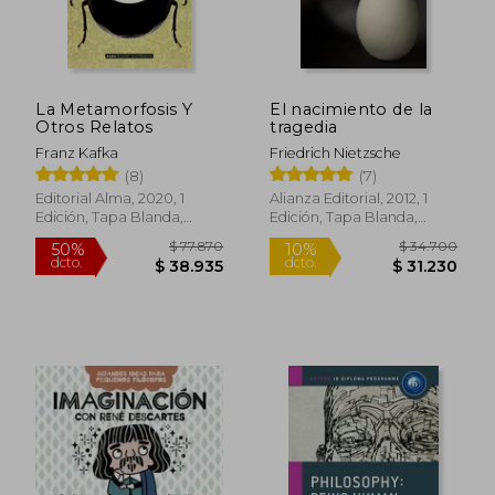
La Metamorfosis Y
El nacimiento de la
Otros Relatos
tragedia
Franz Kafka
Friedrich Nietzsche
(8)
(7)
Editorial Alma, 2020, 1
Alianza Editorial, 2012, 1
Edición, Tapa Blanda,
Edición, Tapa Blanda,
$ 17.000
$ 22.2
10%
10%
Nuevo
Nuevo
dcto.
dcto.
$ 15.300
$ 19.9