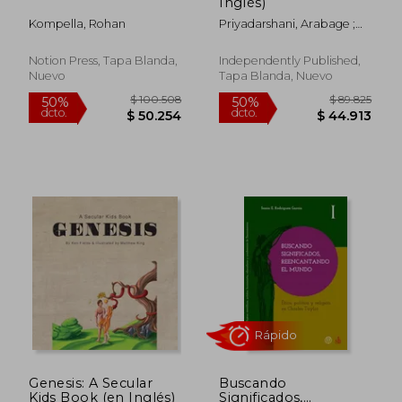
Inglés)
Kompella, Rohan
Priyadarshani, Arabage ;
Phillips, Christopher
Notion Press, Tapa Blanda,
Independently Published,
Nuevo
Tapa Blanda, Nuevo
$ 96.506
$ 74.5
50%
50%
dcto.
dcto.
$ 48.253
$ 37.2
Genesis: A Secular
Buscando
Kids Book (en Inglés)
Significados,