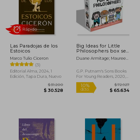
Las Paradojas de los
Big Ideas for Little
Estoicos
Philosophers box set
(en Inglés)
Marco Tulio Ciceron
Duane Armitage; Maureen
Mcquerry
(3)
Editorial Alma, 2024, 1
G.P. Putnam's Sons Books
Edición, Tapa Dura, Nuevo
For Young Readers, 2020,
Rápido
Libro De Cartón, Nuevo