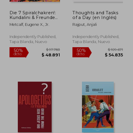
$ 80.443
$ 84.4
50%
50%
dcto.
dcto.
$ 40.221
$ 42.2
Die 7 Spiralchakren!:
Thoughts and Tasks
Kundalini & Freunde
of a Day (en Inglés)
(en Alemán)
Metcalf, Eugene X., Jr.
Rajput, Anjali
Independently Published,
Independently Published,
Tapa Blanda, Nuevo
Tapa Blanda, Nuevo