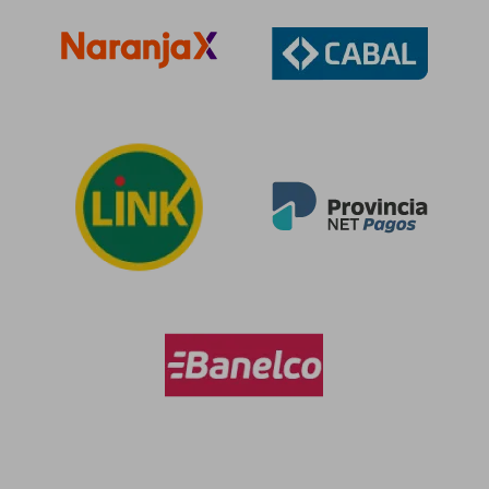
$ 99.831
$ 46.4
50%
5%
dcto.
dcto.
$ 49.916
$ 44.3