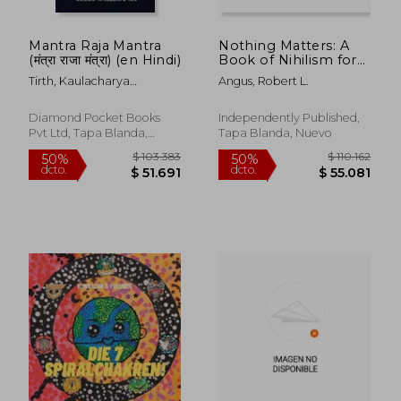
Mantra Raja Mantra
Nothing Matters: A
(मंत्रा राजा मंत्रा) (en Hindi)
Book of Nihilism for
Children (en Inglés)
Tirth, Kaulacharya
Angus, Robert L.
Jagdishanand
Diamond Pocket Books
Independently Published,
Pvt Ltd, Tapa Blanda,
Tapa Blanda, Nuevo
Nuevo