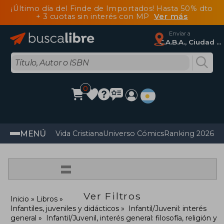
¡Último día del Finde de Importados! Hasta 50% dto
+ 3 cuotas sin interés con MP
Ver más
Enviar a
C.A.B.A., Ciudad Autónoma De Buenos Aires
0
MENÚ
Vida Cristiana
Universo Cómics
Ranking 2026
Im
=
Ver Filtros
Inicio
Libros
Infantiles, juveniles y didácticos
Infantil/Juvenil: interés
general
Infantil/Juvenil, interés general: filosofía, religión y