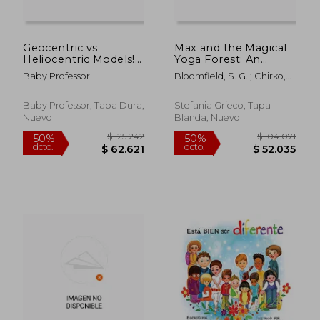
Geocentric vs
Max and the Magical
Heliocentric Models!
Yoga Forest: An
Theories of Galileo,
Enchanting Yoga
Baby Professor
Bloomfield, S. G. ; Chirko,
Copernicus and
Adventure with
Kate
Kepler Solar System
Activity Pages for Kids
Grade 6-8 Earth
Ages 4-8 (62 pages) -
Baby Professor, Tapa Dura,
Stefania Grieco, Tapa
Science (en Inglés)
Journey into
Nuevo
Blanda, Nuevo
Mindfulness: Puzzles,
Me (en Inglés)
$ 134.379
$ 97.9
50%
50%
dcto.
dcto.
$ 67.189
$ 48.9