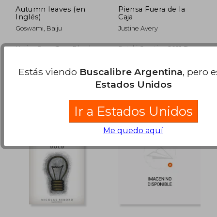
Autumn leaves (en
Piensa Fuera de la
Inglés)
Caja
Goswami, Baiju
Justine Avery
Notion Press, Tapa Blanda,
Suteki Creative, 2021, Tapa
Nuevo
Blanda, Nuevo
$ 102.450
$ 49.7
50%
40%
dcto.
dcto.
Estás viendo
Buscalibre Argentina
, pero 
$ 51.225
$ 29.8
Estados Unidos
Ir a Estados Unidos
Me quedo aquí