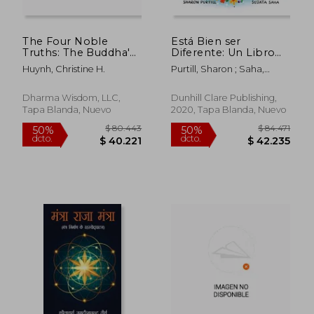
The Four Noble
Está Bien ser
Truths: The Buddha's
Diferente: Un Libro
First Sermon in
Infantil Ilustrado
Huynh, Christine H.
Purtill, Sharon ; Saha,
Buddhism for
Sobre la Diversidad y
Sujata ; Horrisberger,
Children - A Buddhist
la Empatía
Mariana
Teaching For Kids (en
Dharma Wisdom, LLC,
Dunhill Clare Publishing,
Inglés)
Tapa Blanda, Nuevo
2020, Tapa Blanda, Nuevo
$ 125.242
$ 104.0
50%
50%
dcto.
dcto.
$ 62.621
$ 52.0