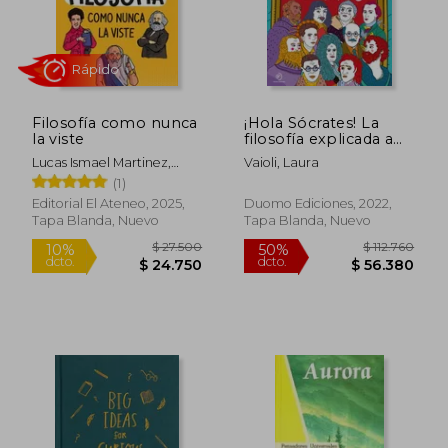
$ 34.700
$ 39.6
10%
dcto.
$ 31.230
$ 38.5
Filosofía como nunca
¡Hola Sócrates! La
la viste
filosofía explicada a
los niños
Lucas Ismael Martinez,
Vaioli, Laura
Yesica Rosiani Da Rosa,
(1)
Carmen Centineo Alessi,
Editorial El Ateneo, 2025,
Duomo Ediciones, 2022,
Gonzalo Mario Ruiz, Carlos
Tapa Blanda, Nuevo
Tapa Blanda, Nuevo
Sánchez Rangel
Rápido