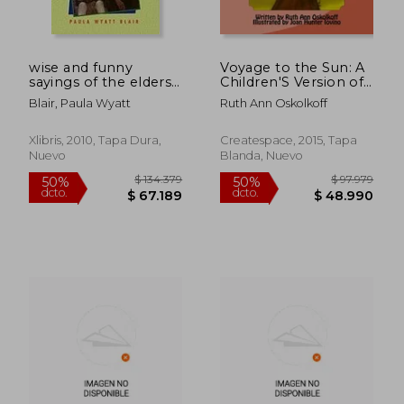
wise and funny
Voyage to the Sun: A
sayings of the elders
Children'S Version of
(en Inglés)
the tao te Ching (en
Blair, Paula Wyatt
Ruth Ann Oskolkoff
Inglés)
Rápido
Xlibris, 2010, Tapa Dura,
Createspace, 2015, Tapa
Nuevo
Blanda, Nuevo
$ 21.000
$ 82.8
10%
50%
dcto.
dcto.
$ 18.900
$ 41.4