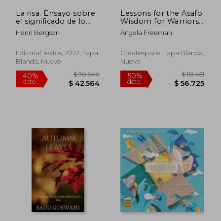
La risa. Ensayo sobre
Lessons for the Asafo:
el significado de lo
Wisdom for Warriors-
cómico
In-Training
Henri Bergson
Angela Freeman
$ 97.783
$ 109.6
50%
50%
dcto.
dcto.
$ 48.891
$ 54.8
Editorial Textos, 2022, Tapa
Createspace, Tapa Blanda,
Blanda, Nuevo
Nuevo