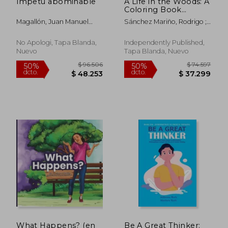
ímpetu abominable
A Life in the Woods: A
Coloring Book
Inspired by Thoreau's
Magallón, Juan Manuel
Sánchez Mariño, Rodrigo ;
Transcendental
Ramírez
Rodolico, Ángeles Victoria
Philosophy (en
Inglés)
No Apologi, Tapa Blanda,
Independently Published,
Nuevo
Tapa Blanda, Nuevo
$ 97.570
$ 86.6
50%
50%
dcto.
dcto.
$ 48.785
$ 43.3
What Happens? (en
Be A Great Thinker: