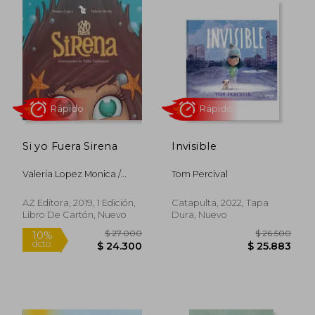
$ 91.089
$ 30.0
40%
10%
dcto.
dcto.
$ 54.653
$ 27.0
Si yo Fuera Sirena
Invisible
Valeria Lopez Monica /
Tom Percival
Davila
AZ Editora, 2019, 1 Edición,
Catapulta, 2022, Tapa
Libro De Cartón, Nuevo
Dura, Nuevo
Rápido
Rápido