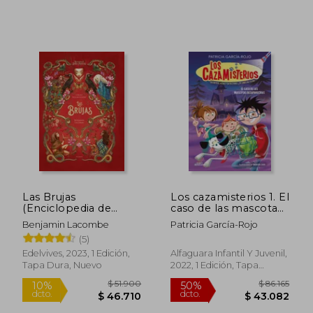
Rápido
$ 10.000
$ 11.
4%
10%
dcto.
dcto.
$ 9.629
$ 10.2
Las Brujas
Los cazamisterios 1. El
(Enciclopedia de
caso de las mascotas
seres mágicos)
desaparecidas (Los
Benjamin Lacombe
Patricia García-Rojo
cazamisterios 1)
(5)
Edelvives, 2023, 1 Edición,
Alfaguara Infantil Y Juvenil,
Tapa Dura, Nuevo
2022, 1 Edición, Tapa
Blanda, Nuevo