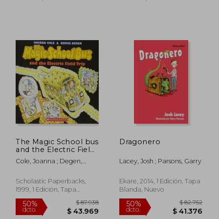
$ 19.000
$ 24.0
10%
10%
dcto.
dcto.
$ 17.100
$ 21.6
The Magic School bus
Dragonero
and the Electric Field
Trip (en Inglés)
Cole, Joanna ; Degen,
Lacey, Josh ; Parsons, Garry
Bruce
Scholastic Paperbacks,
Ekare, 2014, 1 Edición, Tapa
1999, 1 Edición, Tapa
Blanda, Nuevo
Blanda, Nuevo