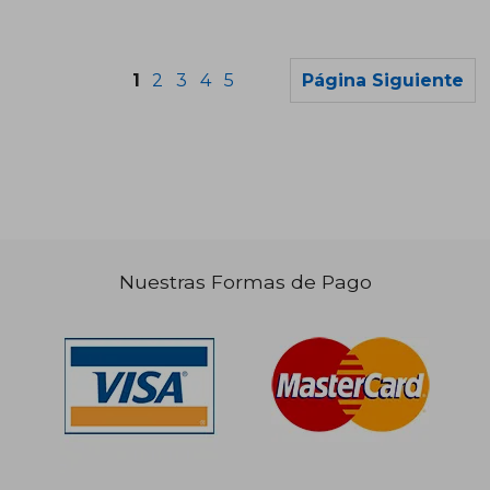
1
2
3
4
5
Página Siguiente
Nuestras Formas de Pago
$ 22.792
$ 14.
10%
10%
dcto.
dcto.
$ 20.513
$ 12.7