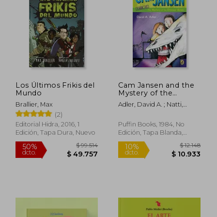
Los Últimos Frikis del
Cam Jansen and the
Mundo
Mystery of the
Dinosaur Bones (Cam
Brallier, Max
Adler, David A. ; Natti,
Jansen Adventure)
Susanna
(2)
(en Inglés)
Editorial Hidra, 2016, 1
Puffin Books, 1984, No
Edición, Tapa Dura, Nuevo
Edición, Tapa Blanda,
Nuevo
$ 81.472
$ 22.7
40%
10%
dcto.
dcto.
$ 48.883
$ 20.5