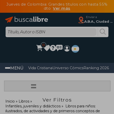
Jueves de Colombia: Grandes títulos con hasta 55%
dto
Ver más
Enviar a
C.A.B.A., Ciudad Autónoma De Buenos Aires
0
MENÚ
Vida Cristiana
Universo Cómics
Ranking 2026
Im
=
Ver Filtros
Inicio
Libros
Infantiles, juveniles y didácticos
Libros para niños:
ilustrados, de actividades y de primeros conceptos de