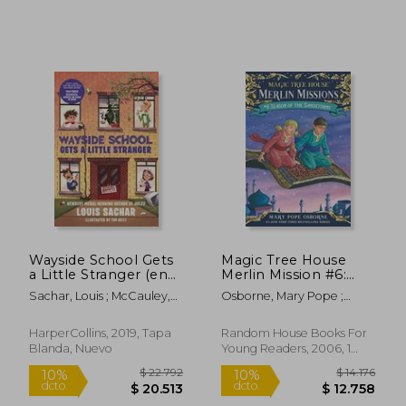
$ 27.000
$ 30.0
10%
10%
dcto.
dcto.
$ 24.300
$ 27.0
Wayside School Gets
Magic Tree House
a Little Stranger (en
Merlin Mission #6:
Inglés)
Season of the
Sachar, Louis ; McCauley,
Osborne, Mary Pope ;
Sandstorms (en
Adam
Murdocca, Sal
Inglés)
HarperCollins, 2019, Tapa
Random House Books For
Blanda, Nuevo
Young Readers, 2006, 1
Edición, Tapa Blanda,
Nuevo