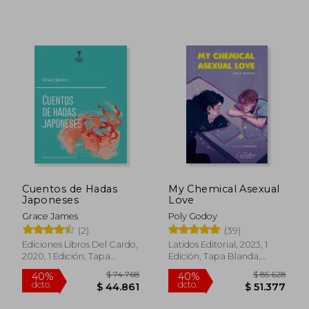
$ 87.938
$ 82.7
50%
50%
Cuentos de Hadas
My Chemical Asexual
dcto.
dcto.
$ 43.969
$ 41.3
Japoneses
Love
Grace James
Poly Godoy
(2)
(39)
Ediciones Libros Del Cardo,
Latidos Editorial, 2023, 1
2020, 1 Edición, Tapa
Edición, Tapa Blanda,
Blanda, Nuevo
Nuevo