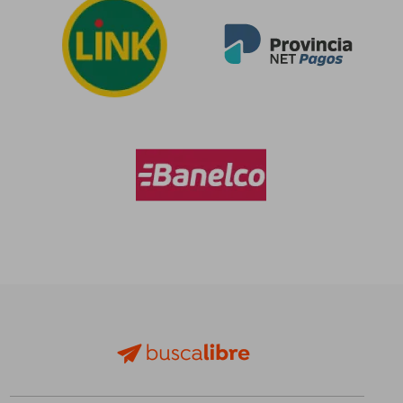
Rápido
Rápido
$ 16.000
$ 10.0
4%
4%
dcto.
dcto.
$ 15.377
$ 9.5