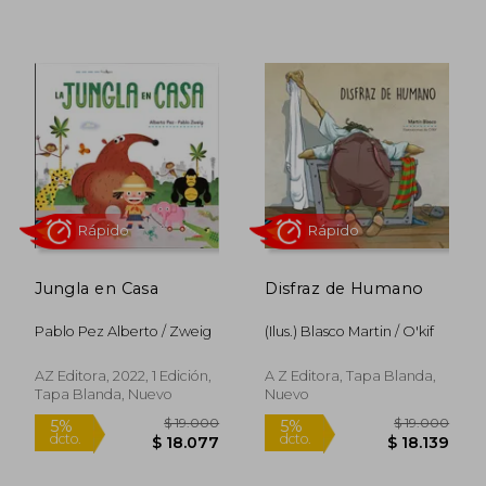
Jungla en Casa
Disfraz de Humano
$ 51.900
$ 86.1
10%
50%
Pablo Pez Alberto / Zweig
(Ilus.) Blasco Martin / O'kif
dcto.
dcto.
$ 46.710
$ 43.0
AZ Editora, 2022, 1 Edición,
A Z Editora, Tapa Blanda,
Tapa Blanda, Nuevo
Nuevo