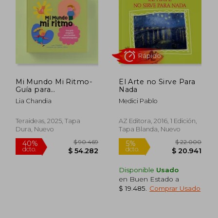
Mi Mundo Mi Ritmo-
El Arte no Sirve Para
Guía para
Nada
comprender y
Lia Chandia
Medici Pablo
acompañar la
Neurodivergencia
infantil -
Teraideas, 2025, Tapa
AZ Editora, 2016, 1 Edición,
Hipersensibilidad -
Dura, Nuevo
Tapa Blanda, Nuevo
TERAIDEAS
$ 99.514
$ 12.
50%
10%
Disponible
Usado
dcto.
dcto.
$ 49.757
$ 10.9
en Buen Estado a
$ 19.485
.
Comprar Usado