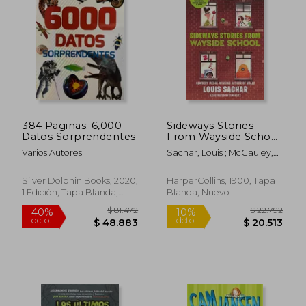
Rápido
384 Paginas: 6,000
Sideways Stories
Datos Sorprendentes
From Wayside School
(en Inglés)
Varios Autores
Sachar, Louis ; McCauley,
Adam
$ 29.000
$ 38.9
10%
10%
Silver Dolphin Books, 2020,
HarperCollins, 1900, Tapa
dcto.
dcto.
$ 26.100
$ 35.0
1 Edición, Tapa Blanda,
Blanda, Nuevo
Nuevo