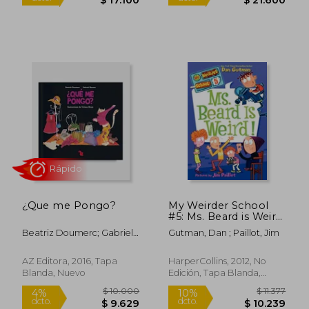
$ 27.000
$ 20.0
$ 26.398
$ 19.4
¿Que me Pongo?
My Weirder School
#5: Ms. Beard is Weird!
(en Inglés)
Beatriz Doumerc; Gabriel
Gutman, Dan ; Paillot, Jim
Barnes
AZ Editora, 2016, Tapa
HarperCollins, 2012, No
Blanda, Nuevo
Edición, Tapa Blanda,
Nuevo
Rápido
Rápido