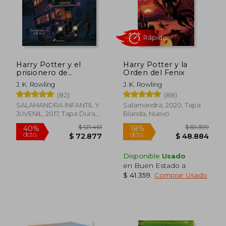
Harry Potter y el
Harry Potter y la
prisionero de
Orden del Fenix
Azkaban (Harry
J. K. Rowling
J. K. Rowling
Potter [edición
(82)
(88)
ilustrada] 3)
SALAMANDRA INFANTIL Y
Salamandra, 2020, Tapa
JUVENIL, 2017, Tapa Dura,
Blanda, Nuevo
$ 100.285
$ 173.
40%
50%
Nuevo
dcto.
dcto.
$ 60.171
$ 86.7
Disponible
Usado
en Buen Estado a
$ 41.359
.
Comprar Usado