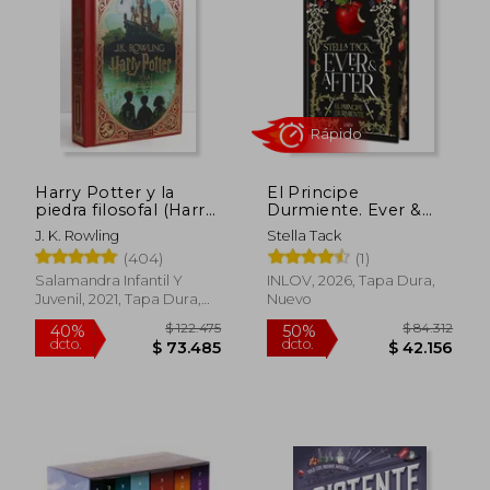
dcto.
dcto.
$ 27.900
$ 86.7
Harry Potter y la
El Principe
piedra filosofal (Harry
Durmiente. Ever &
Potter edición
After 1
J. K. Rowling
Stella Tack
MinaLima 1)
(404)
(1)
Salamandra Infantil Y
INLOV, 2026, Tapa Dura,
Juvenil, 2021, Tapa Dura,
Nuevo
Rápido
Nuevo