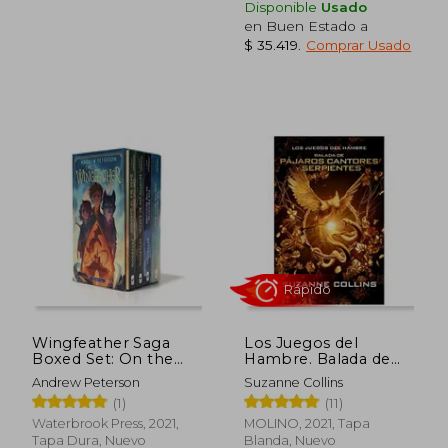
Disponible
Usado
en Buen Estado a
$ 35.419
.
Comprar Usado
$ 26.999
$ 16.2
10%
10%
dcto.
dcto.
$ 24.299
$ 14.5
Wingfeather Saga
Los Juegos del
Boxed Set: On the
Hambre. Balada de
Edge of the Dark sea
pájaros cantores y
Andrew Peterson
Suzanne Collins
of Darkness; North!
serpientes
(1)
(11)
Or be Eaten; The
Monster in the
Waterbrook Press, 2021,
MOLINO, 2021, Tapa
Hollows; The Warden
Tapa Dura, Nuevo
Blanda, Nuevo