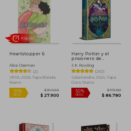
Heartstopper 6
Harry Potter y el
prisionero de
Azkaban (Harry
Alice Oseman
J. K. Rowling
Potter edición
Rápido
(2)
(263)
MinaLima 3)
VRYA, 2026, Tapa Blanda,
Salamandra, 2024, Tapa
Nuevo
Dura, Nuevo
$ 31.000
$ 173.
10%
50%