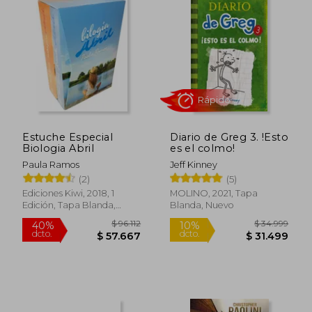
Rápido
Estuche Especial
Diario de Greg 3. !Esto
Biologia Abril
es el colmo!
Paula Ramos
Jeff Kinney
(2)
(5)
Ediciones Kiwi, 2018, 1
MOLINO, 2021, Tapa
$ 121.461
$ 59.3
40%
18%
Edición, Tapa Blanda,
Blanda, Nuevo
dcto.
dcto.
$ 72.877
$ 48.8
Nuevo