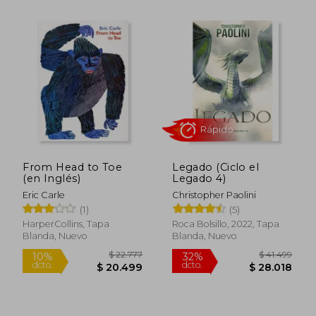
Rápido
From Head to Toe
Legado (Ciclo el
(en Inglés)
Legado 4)
$ 10.500
$ 70.9
10%
40%
Eric Carle
Christopher Paolini
dcto.
dcto.
$ 9.450
$ 42.5
(1)
(5)
HarperCollins, Tapa
Roca Bolsillo, 2022, Tapa
Blanda, Nuevo
Blanda, Nuevo