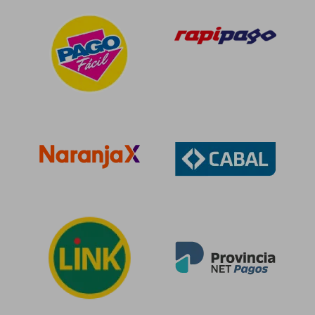
$ 107.192
$ 121.4
40%
50%
dcto.
dcto.
$ 64.315
$ 60.7