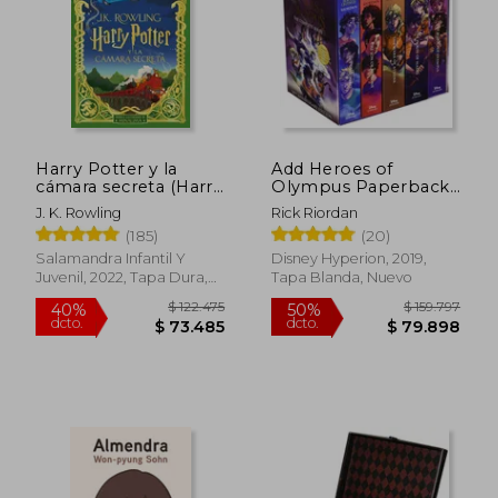
$ 221.372
$ 153.7
40%
50%
dcto.
dcto.
$ 132.823
$ 76.8
Harry Potter y la
Add Heroes of
cámara secreta (Harry
Olympus Paperback
Potter edición
Boxed Set, The-10th
J. K. Rowling
Rick Riordan
MinaLima 2)
Anniversary Edition to
(185)
(20)
bookshelf Add to
Bookshelf Heroes of
Salamandra Infantil Y
Disney Hyperion, 2019,
Olympus Paperback
Juvenil, 2022, Tapa Dura,
Tapa Blanda, Nuevo
Boxed Set, The-10th
Nuevo
Anniversary Edition
(en Inglés)