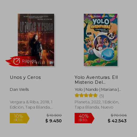
$ 226.054
$ 107.0
50%
50%
dcto.
dcto.
$ 113.027
$ 53.5
Unos y Ceros
Yolo Aventuras. Ell
Misterio Del
Amazonas
Dan Wells
Yolo | Nando | Mariana |
Panda
(5)
Vergara & Riba, 2018, 1
Planeta, 2022, 1 Edición,
Edición, Tapa Blanda,
Tapa Blanda, Nuevo
Nuevo