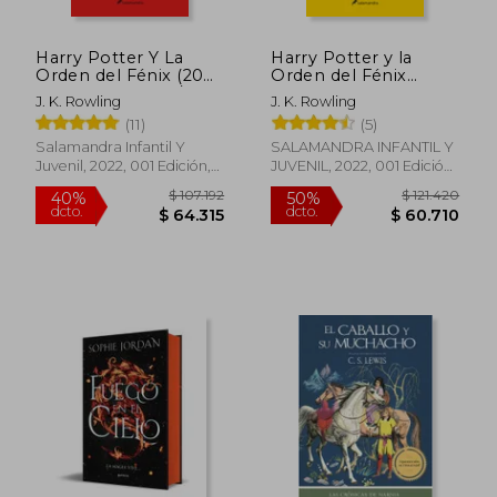
Harry Potter Y La
Harry Potter y la
Orden del Fénix (20
Orden del Fénix
Aniv. Gryffindor) /
(edición Hufflepuff
J. K. Rowling
J. K. Rowling
Harry Potter and the
del 20º aniversario)
(11)
(5)
O Rder of the
(Harry Potter 5)
Rápido
Phoenix (Gryffindor)
Salamandra Infantil Y
SALAMANDRA INFANTIL Y
Juvenil, 2022, 001 Edición,
JUVENIL, 2022, 001 Edición,
Tapa Dura, Nuevo
Tapa Dura, Nuevo
$ 180.577
$ 49.4
50%
10%
dcto.
dcto.
$ 90.288
$ 44.5