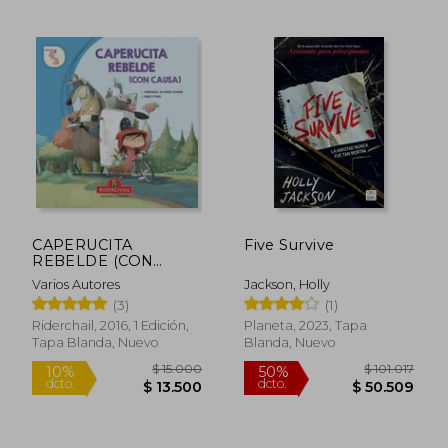
$ 77.270
$ 83.0
40%
40%
CAPERUCITA
Five Survive
dcto.
dcto.
$ 46.362
$ 49.8
REBELDE (CON
CAUSA)
Varios Autores
Jackson, Holly
(3)
(1)
Riderchail, 2016, 1 Edición,
Planeta, 2023, Tapa
Tapa Blanda, Nuevo
Blanda, Nuevo