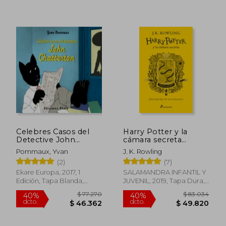
$ 96.113
$ 98.4
50%
40%
dcto.
dcto.
$ 48.056
$ 59.0
Celebres Casos del
Harry Potter y la
Detective John
cámara secreta
Chatterton
(edición Hufflepuff
Pommaux, Yvan
J. K. Rowling
del 20º aniversario)
(2)
(7)
(Harry Potter 2)
Ekare Europa, 2017, 1
SALAMANDRA INFANTIL Y
Edición, Tapa Blanda,
JUVENIL, 2019, Tapa Dura,
Nuevo
Nuevo