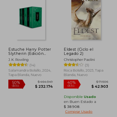
Estuche Harry Potter
Eldest (Ciclo el
Slytherin (Edición
Legado 2)
Rápido
Limitada)
J. K. Rowling
Christopher Paolini
(14)
(3)
Salamandra Bolsillo, 2024,
Roca Bolsillo, 2023, Tapa
Tapa Blanda, Nuevo
Blanda, Nuevo
Disponible
Usado
en Buen Estado a
$ 96.112
$ 34.9
$ 38.908
.
40%
10%
dcto.
dcto.
$ 57.667
$ 31.4
Comprar Usado