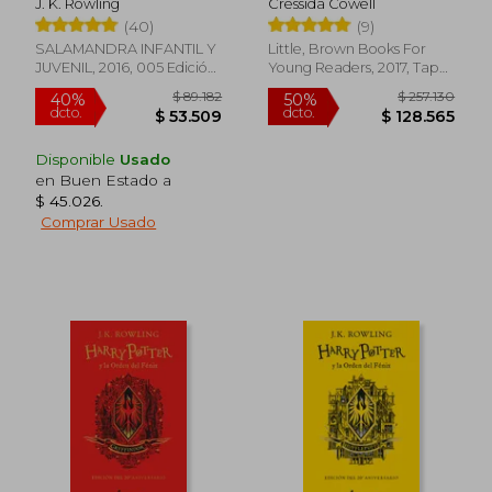
J. K. Rowling
Cressida Cowell
Inglés)
(40)
(9)
SALAMANDRA INFANTIL Y
Little, Brown Books For
JUVENIL, 2016, 005 Edición,
Young Readers, 2017, Tapa
Tapa Dura, Nuevo
Blanda, Nuevo
Disponible
Usado
en Buen Estado a
$ 45.026
.
$ 36.481
$ 97.8
10%
50%
Comprar Usado
dcto.
dcto.
$ 32.833
$ 48.9