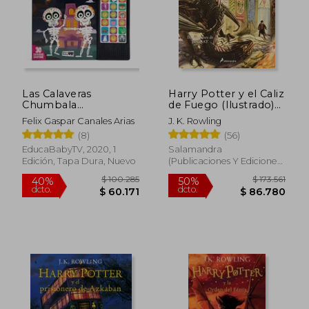
Rápido
Las Calaveras
Harry Potter y el Caliz
Chumbala
de Fuego (Ilustrado)
Cachumbala
(Harry Potter 4)
Felix Gaspar Canales Arias
J. K. Rowling
(8)
(56)
$ 35.600
$ 506.0
10%
50%
dcto.
dcto.
$ 32.040
$ 253.0
EducaBabyTV, 2020, 1
Salamandra
Edición, Tapa Dura, Nuevo
(Publicaciones Y Ediciones
Salamandra, S.A.), 2022, 1
Edición, Tapa Dura, Nuevo