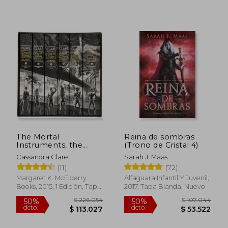
50%
40%
dcto.
dcto.
$ 232.174
$ 42.9
The Mortal
Reina de sombras
Instruments, the
(Trono de Cristal 4)
Complete Collection:
Cassandra Clare
Sarah J. Maas
City of Bones; City of
(11)
(72)
Ashes; City of Glass;
City of Fallen Angels;
Margaret K. McElderry
Alfaguara Infantil Y Juvenil,
City of Lost Souls; City
Books, 2015, 1 Edición, Tapa
2017, Tapa Blanda, Nuevo
of Heave (en Inglés)
Blanda, Nuevo