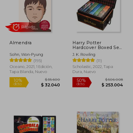
Almendra
Harry Potter
$ 122.475
$ 159.7
Hardcover Boxed Set
40%
50%
dcto.
dcto.
(en Inglés)
$ 73.485
$ 79.8
Sohn, Won-Pyung
J. K. Rowling
(195)
(11)
Oceano, 2021, 1 Edición,
Scholastic, 2022, Tapa
Tapa Blanda, Nuevo
Dura, Nuevo