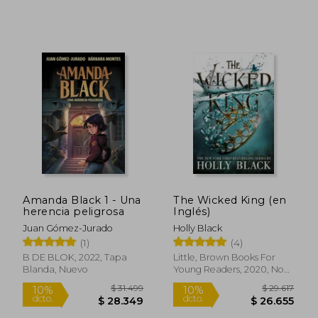
Amanda Black 1 - Una
The Wicked King (en
herencia peligrosa
Inglés)
Juan Gómez-Jurado
Holly Black
(1)
(4)
B DE BLOK, 2022, Tapa
Little, Brown Books For
Blanda, Nuevo
Young Readers, 2020, No
Edición, Tapa Blanda,
Nuevo
$ 21.216
$ 74.2
10%
50%