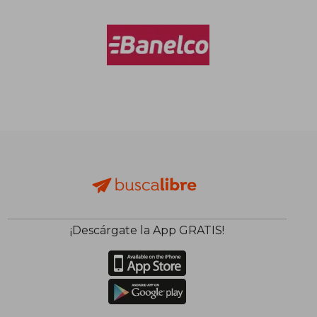
$ 79.191
$ 21.8
40%
10%
dcto.
dcto.
$ 47.515
$ 19.7
¡Descárgate la App GRATIS!