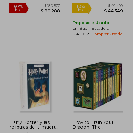
and the Wolf King
(The Wingfeather
Saga) (en Inglés)
Disponible
Usado
en Buen Estado a
$ 41.052
.
Comprar Usado
$ 31.499
$ 29.6
10%
10%
dcto.
dcto.
$ 28.349
$ 26.6
Harry Potter y las
How to Train Your
reliquias de la muerte
Dragon: The
(Tapa dura)
Complete Series (en