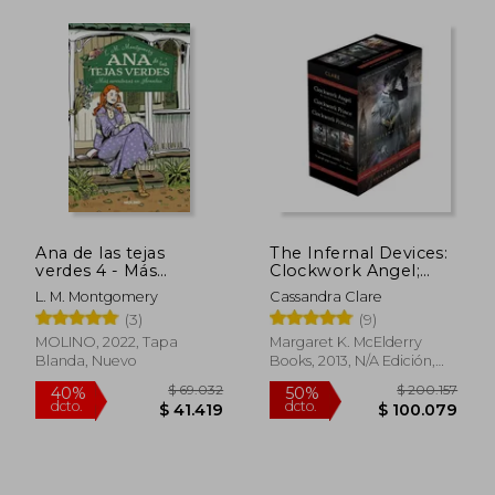
Ana de las tejas
The Infernal Devices:
verdes 4 - Más
Clockwork Angel;
aventuras en Avonlea
Clockwork Prince;
L. M. Montgomery
Cassandra Clare
Clockwork Princess
(3)
(9)
(en Inglés)
$ 15.000
$ 101.0
MOLINO, 2022, Tapa
Margaret K. McElderry
10%
50%
dcto.
dcto.
Blanda, Nuevo
Books, 2013, N/A Edición,
$ 13.500
$ 50.5
Tapa Dura, Nuevo