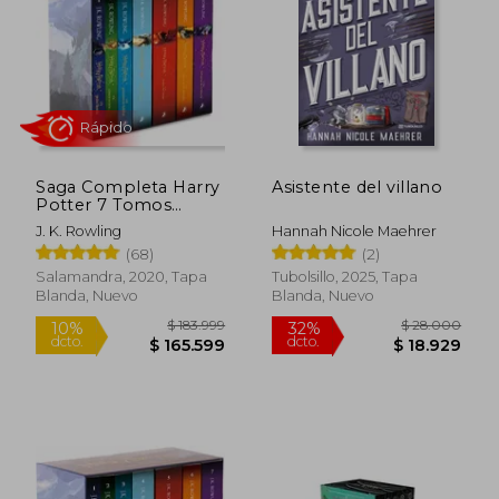
$ 122.475
$ 84.3
40%
50%
dcto.
dcto.
$ 73.485
$ 42.1
Saga Completa Harry
Asistente del villano
Potter 7 Tomos
Estuche
J. K. Rowling
Hannah Nicole Maehrer
(68)
(2)
Salamandra, 2020, Tapa
Tubolsillo, 2025, Tapa
Blanda, Nuevo
Blanda, Nuevo
Rápido