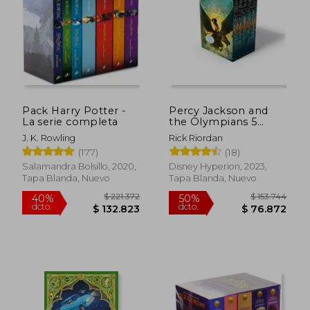
$ 183.999
$ 28.0
10%
32%
dcto.
dcto.
$ 165.599
$ 18.9
Pack Harry Potter -
Percy Jackson and
La serie completa
the Olympians 5
Book Paperback
J. K. Rowling
Rick Riordan
Boxed Set: The
(177)
(18)
Lightning Thief / the
Sea of Monsters / the
Salamandra Bolsillo, 2020,
Disney Hyperion, 2023,
Titan's Curse / the
Tapa Blanda, Nuevo
Tapa Blanda, Nuevo
Battle of the
Labyrinth / the Last
Olympian: 1-5 (en
Inglés)