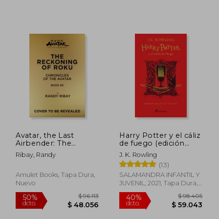
Avatar, the Last
Harry Potter y el cáliz
Airbender: The
de fuego (edición
Reckoning of Roku
Gryffindor de 20º
Ribay, Randy
J. K. Rowling
(Chronicles of the
aniversario) (Harry
(13)
Avatar Book 5) (en
Potter 4)
Inglés)
Amulet Books, Tapa Dura,
SALAMANDRA INFANTIL Y
Nuevo
JUVENIL, 2021, Tapa Dura,
Nuevo
$ 464.349
$ 71.5