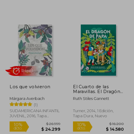
Los que volvieron
El Cuarto de las
Maravillas. El Dragón
de Papá
Márgara Averbach
Ruth Stiles Gannett
(1)
SUDAMERICANA INFANTIL
Turner, 2014, 1 Edición,
JUVENIL, 2016, Tapa
Tapa Dura, Nuevo
$ 69.032
$ 200.1
40%
50%
Blanda, Nuevo
dcto.
dcto.
$ 41.419
$ 100.0