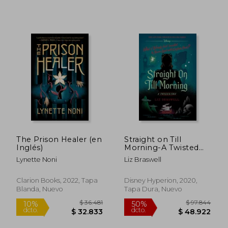
dcto.
dcto.
$ 19.094
$ 37.1
The Prison Healer (en
Straight on Till
Inglés)
Morning-A Twisted
Tale (en Inglés)
Lynette Noni
Liz Braswell
Clarion Books, 2022, Tapa
Disney Hyperion, 2020,
Rápido
Blanda, Nuevo
Tapa Dura, Nuevo