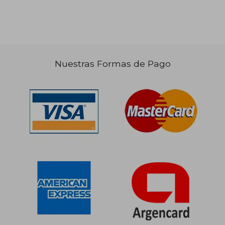
40%
50%
dcto.
dcto.
$ 53.509
$ 128.5
Nuestras Formas de Pago