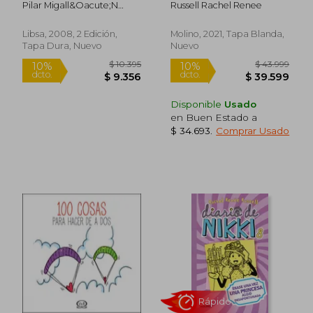
Pilar Migall&Oacute;N
Russell Rachel Renee
Iniciación Sexual)
Lopezosa; Mercedes Palop
Botella; Caterina Marassi
Libsa, 2008, 2 Edición,
Molino, 2021, Tapa Blanda,
Candia; Jos&Eacute; R.
Tapa Dura, Nuevo
Nuevo
D&Iacute;Az Morfa
Disponible
Usado
en Buen Estado a
$ 34.693
.
Comprar Usado
$ 22.000
$ 90.8
10%
50%
dcto.
dcto.
$ 19.800
$ 45.4