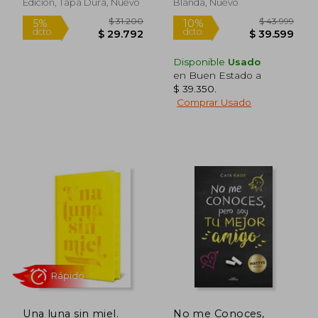
Edición, Tapa Dura, Nuevo
Blanda, Nuevo
Disponible
Usado
en Buen Estado a
$ 39.350
.
$ 101.713
$ 83.8
Comprar Usado
50%
50%
dcto.
dcto.
$ 50.856
$ 41.9
Una luna sin miel.
No me Conoces,