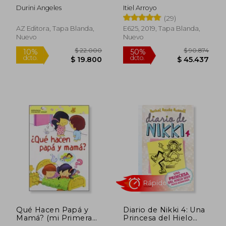
Latov?
Durini Angeles
Itiel Arroyo
(29)
AZ Editora, Tapa Blanda,
E625, 2019, Tapa Blanda,
Nuevo
Nuevo
Rápido
$ 140.296
$ 44.0
50%
10%
dcto.
dcto.
$ 70.148
$ 39.6
Qué Hacen Papá y
Diario de Nikki 4: Una
Mamá? (mi Primera
Princesa del Hielo
Biblioteca de
muy Poco Agraciada