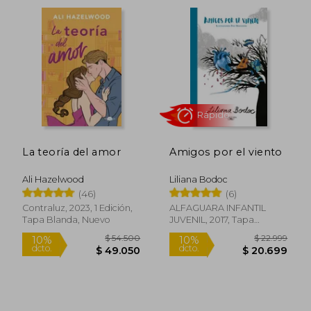
$ 43.999
$ 79.
10%
30%
dcto.
dcto.
$ 39.599
$ 55.4
La teoría del amor
Amigos por el viento
Ali Hazelwood
Liliana Bodoc
(46)
(6)
Contraluz, 2023, 1 Edición,
ALFAGUARA INFANTIL
Tapa Blanda, Nuevo
JUVENIL, 2017, Tapa
Blanda, Nuevo