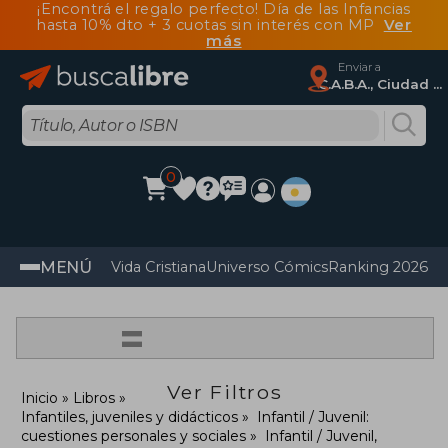
¡Encontrá el regalo perfecto! Día de las Infancias
hasta 10% dto + 3 cuotas sin interés con MP
Ver
más
Enviar a
C.A.B.A., Ciudad Autónoma De Buenos Aires
0
MENÚ
Vida Cristiana
Universo Cómics
Ranking 2026
Im
=
Ver Filtros
Inicio
Libros
Infantiles, juveniles y didácticos
Infantil / Juvenil:
cuestiones personales y sociales
Infantil / Juvenil,