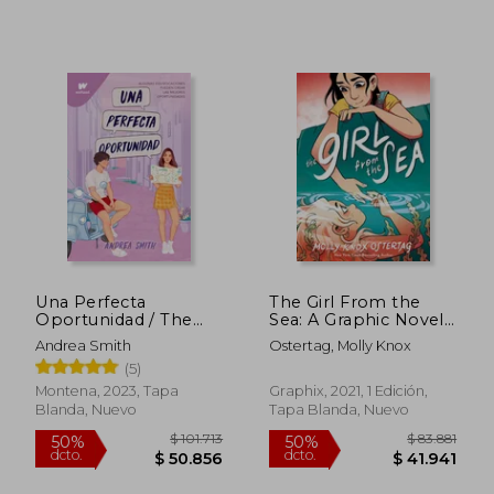
Rápido
Una Perfecta
The Girl From the
Oportunidad / The
Sea: A Graphic Novel
Perfect Opportunity
(en Inglés)
Andrea Smith
Ostertag, Molly Knox
(5)
Montena, 2023, Tapa
Graphix, 2021, 1 Edición,
Blanda, Nuevo
Tapa Blanda, Nuevo
$ 46.200
$ 9.0
10%
10%
dcto.
dcto.
$ 41.580
$ 8.1