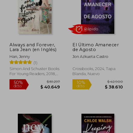
Always and Forever,
El Último Amanecer
Lara Jean (en Inglés)
de Agosto
Han, Jenny
Jon Azkueta Castro
(1)
Simon And Schuster Books
Crossbooks, 2024, Tapa
For Young Readers, 2018,
Blanda, Nuevo
Tapa Blanda, Nuevo
Rápido