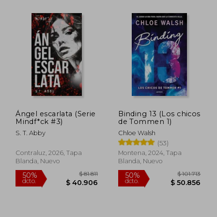
$ 39.150
$ 101.4
10%
50%
dcto.
dcto.
$ 35.235
$ 50.7
Ángel escarlata (Serie
Binding 13 (Los chicos
Mindf*ck #3)
de Tommen 1)
S. T. Abby
Chloe Walsh
(53)
Contraluz, 2026, Tapa
Montena, 2024, Tapa
Blanda, Nuevo
Blanda, Nuevo