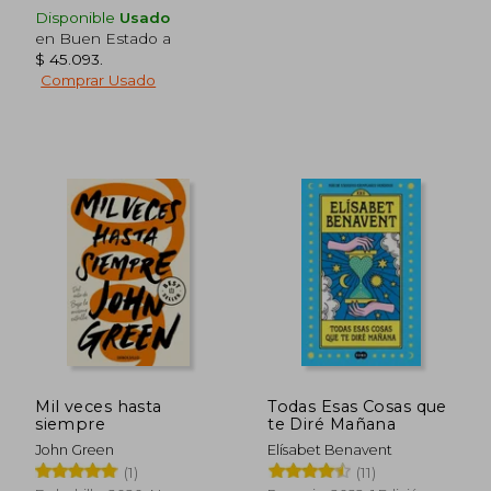
$ 40.700
$ 115.
10%
50%
Disponible
Usado
dcto.
dcto.
$ 36.630
$ 57.6
en Buen Estado a
$ 45.093
.
Comprar Usado
Mil veces hasta
Todas Esas Cosas que
siempre
te Diré Mañana
John Green
Elísabet Benavent
(1)
(11)