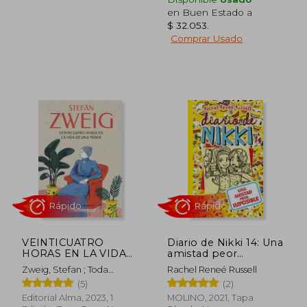
$ 41.800
$ 86.1
en Buen Estado a
10%
50%
dcto.
dcto.
$ 37.620
$ 43.0
$ 32.053
.
Comprar Usado
VEINTICUATRO
Diario de Nikki 14: Una
HORAS EN LA VIDA
amistad peor
DE UNA MUJER
imposible
Zweig, Stefan ; Toda
Rachel Reneé Russell
Castán, Claudia ; Segovia,
(5)
(2)
Carmen
Editorial Alma, 2023, 1
MOLINO, 2021, Tapa