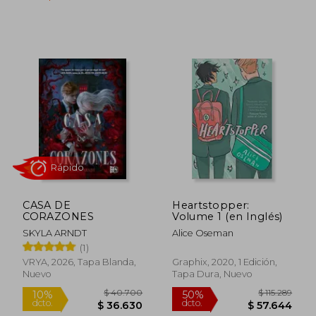
CASA DE
Heartstopper:
CORAZONES
Volume 1 (en Inglés)
$ 105.951
$ 28.0
50%
30%
dcto.
dcto.
SKYLA ARNDT
Alice Oseman
$ 52.975
$ 19.4
(1)
VRYA, 2026, Tapa Blanda,
Graphix, 2020, 1 Edición,
Nuevo
Tapa Dura, Nuevo