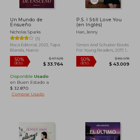
Un Mundo de
P.S. I Still Love You
Ensueño
(en Inglés)
Nicholas Sparks
Han, Jenny
(5)
Rápido
Rápido
Roca Editorial, 2023, Tapa
Simon And Schuster Books
Blanda, Nuevo
For Young Readers, 2017, 1
Edición, Tapa Blanda,
Nuevo
Disponible
Usado
en Buen Estado a
$ 32.870
.
Comprar Usado
$ 31.200
$ 43.9
5%
10%
dcto.
dcto.
$ 29.792
$ 39.5