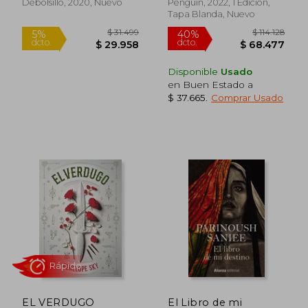
Debolsillo, 2020, Nuevo
Penguin, 2022, 1 Edición,
Tapa Blanda, Nuevo
$ 52.200
$ 84.6
10%
40%
dcto.
dcto.
$ 46.980
$ 50.7
Disponible
Usado
en Buen Estado a
$ 37.665
.
Comprar Usado
EL VERDUGO
El Libro de mi