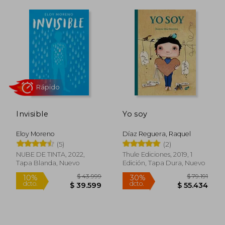
$ 81.811
$ 101.
50%
50%
dcto.
dcto.
$ 40.906
$ 50.8
Invisible
Yo soy
Eloy Moreno
Díaz Reguera, Raquel
(5)
(2)
NUBE DE TINTA, 2022,
Thule Ediciones, 2019, 1
Tapa Blanda, Nuevo
Edición, Tapa Dura, Nuevo
Rápido