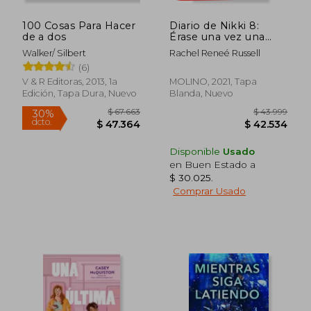
100 Cosas Para Hacer
Diario de Nikki 8:
de a dos
Érase una vez una
princesa algo
Walker/ Silbert
Rachel Reneé Russell
desafortunada
(6)
V & R Editoras, 2013, 1a
MOLINO, 2021, Tapa
Edición, Tapa Dura, Nuevo
Blanda, Nuevo
Disponible
Usado
en Buen Estado a
Rápido
$ 30.025
.
Comprar Usado