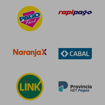
Rápido
$ 81.297
$ 42.9
50%
10%
dcto.
dcto.
$ 40.649
$ 38.6