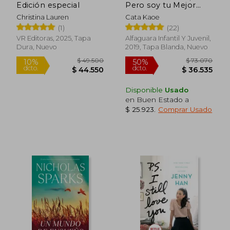
Edición especial
Pero soy tu Mejor
Amigo
Christina Lauren
Cata Kaoe
(1)
(22)
VR Editoras, 2025, Tapa
Alfaguara Infantil Y Juvenil,
Dura, Nuevo
2019, Tapa Blanda, Nuevo
Disponible
Usado
$ 77.897
$ 82.5
50%
40%
en Buen Estado a
dcto.
dcto.
$ 38.948
$ 49.5
$ 25.923
.
Comprar Usado