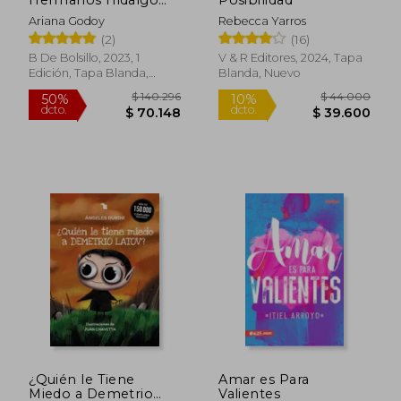
(Contiene: A Través
Ariana Godoy
Rebecca Yarros
de mi Ventana | a
(2)
(16)
Través de ti | a Través
de la Lluvia)
B De Bolsillo, 2023, 1
V & R Editores, 2024, Tapa
Edición, Tapa Blanda,
Blanda, Nuevo
Nuevo
Rápido
$ 42.000
$ 36.1
10%
10%
dcto.
dcto.
$ 37.800
$ 32.4
¿Quién le Tiene
Amar es Para
Miedo a Demetrio
Valientes