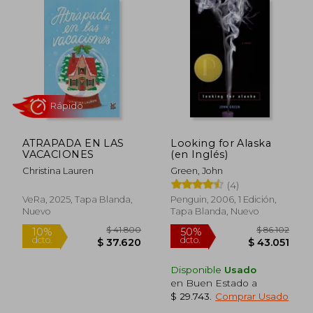
Rápido
Rápido
ATRAPADA EN LAS
Looking for Alaska
VACACIONES
(en Inglés)
Christina Lauren
Green, John
(4)
$ 47.499
$ 42.9
10%
10%
VeRa, 2025, Tapa Blanda,
Penguin, 2006, 1 Edición,
dcto.
dcto.
$ 42.749
$ 38.6
Nuevo
Tapa Blanda, Nuevo
Disponible
Usado
en Buen Estado a
$ 29.743
.
Comprar Usado