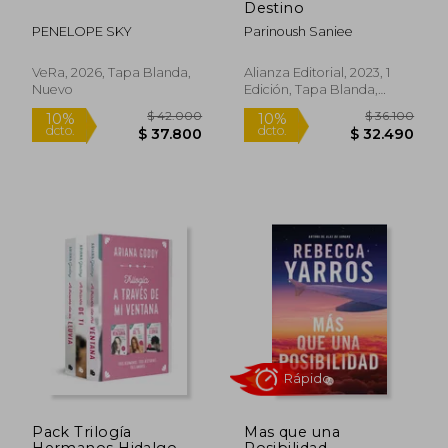
Destino
PENELOPE SKY
Parinoush Saniee
VeRa, 2026, Tapa Blanda,
Alianza Editorial, 2023, 1
Nuevo
Edición, Tapa Blanda,
Nuevo
$ 31.499
$ 114.
5%
40%
dcto.
dcto.
$ 29.958
$ 68.4
Pack Trilogía
Mas que una
Hermanos Hidalgo
Posibilidad