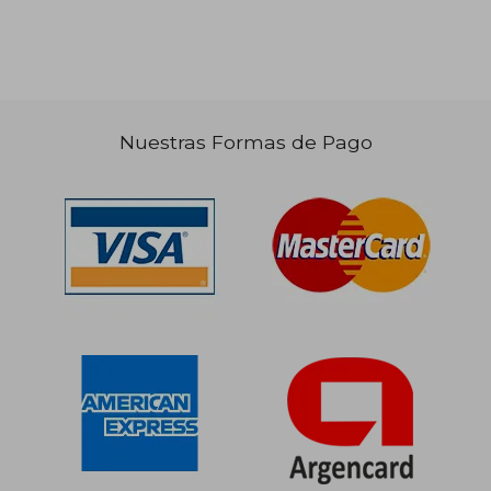
Nuestras Formas de Pago
$ 67.528
$ 86.0
50%
50%
dcto.
dcto.
$ 33.764
$ 43.0