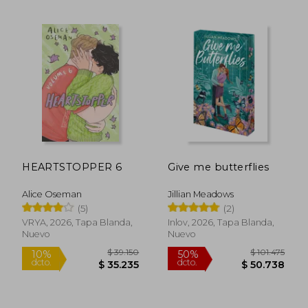
$ 32.900
$ 121.
10%
50%
dcto.
dcto.
$ 29.610
$ 60.5
HEARTSTOPPER 6
Give me butterflies
Alice Oseman
Jillian Meadows
(5)
(2)
VRYA, 2026, Tapa Blanda,
Inlov, 2026, Tapa Blanda,
Nuevo
Nuevo