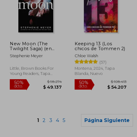
$ 49.500
$ 73.0
10%
50%
dcto.
dcto.
$ 44.550
$ 36.5
New Moon (The
Keeping 13 (Los
Twilight Saga) (en
chicos de Tommen 2)
Inglés)
Stephenie Meyer
Chloe Walsh
(57)
Little, Brown Books For
Montena, 2024, Tapa
Young Readers, Tapa
Blanda, Nuevo
Blanda, Nuevo
1
2
3
4
5
Página Siguiente