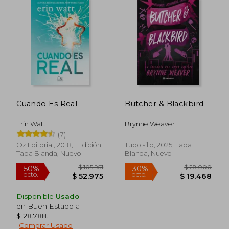
Rápido
Cuando Es Real
Butcher & Blackbird
Erin Watt
Brynne Weaver
(7)
$ 52.900
$ 68.6
10%
40%
Oz Editorial, 2018, 1 Edición,
Tubolsillo, 2025, Tapa
dcto.
dcto.
$ 47.610
$ 41.1
Tapa Blanda, Nuevo
Blanda, Nuevo
Disponible
Usado
en Buen Estado a
$ 28.788
.
Comprar Usado