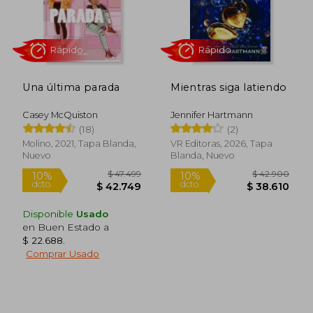
$ 10.395
$ 43.9
10%
10%
dcto.
dcto.
$ 9.356
$ 39.5
Una última parada
Mientras siga latiendo
Casey McQuiston
Jennifer Hartmann
(18)
(2)
Molino, 2021, Tapa Blanda,
VR Editoras, 2026, Tapa
Nuevo
Blanda, Nuevo
Disponible
Usado
en Buen Estado a
$ 22.688
.
Comprar Usado
Rápido