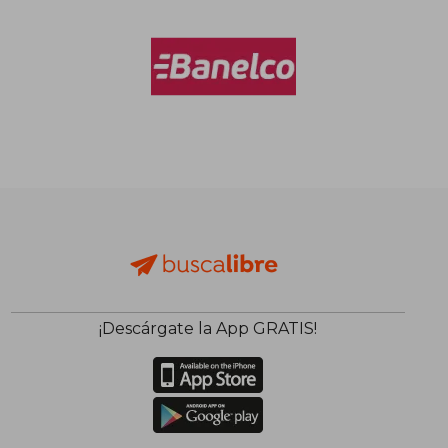
¡Descárgate la App GRATIS!
$ 98.274
$ 108.4
50%
50%
dcto.
dcto.
$ 49.137
$ 54.2