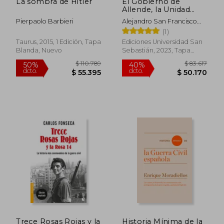
La sombra de Hitler
El Gobierno de
Allende, la Unidad
Popular y la Crisis de
Pierpaolo Barbieri
Alejandro San Francisco
la Democracia en
Milton Cortés José Manuel
(1)
Chile 1970-1973
Castro
Taurus, 2015, 1 Edición, Tapa
Ediciones Universidad San
Blanda, Nuevo
Sebastián, 2023, Tapa
Dura, Nuevo
$ 129.020
$ 157.9
50%
50%
dcto.
dcto.
$ 64.510
$ 78.9
Trece Rosas Rojas y la
Historia Mínima de la