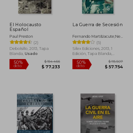
dcto.
dcto.
$ 77.859
$ 190.4
El Holocausto
La Guerra de Secesión
Español
Paul Preston
Fernando Mart&Iacute;Nez
Hern&Aacute;Ndez
(2)
(5)
Debolsillo, 2013, Tapa
Sílex Ediciones, 2013, 1
Blanda,
Usado
Edición, Tapa Blanda,
Nuevo