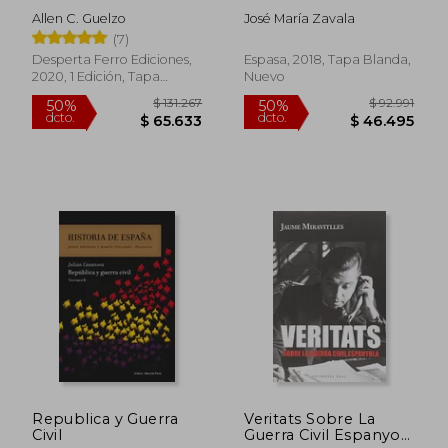
Civil
Allen C. Guelzo
José María Zavala
$ 87.634
$ 101.8
50%
50%
(7)
dcto.
dcto.
$ 43.817
$ 50.9
Desperta Ferro Ediciones,
Espasa, 2018, Tapa Blanda,
2020, 1 Edición, Tapa
Nuevo
Blanda, Nuevo
Republica y Guerra
Veritats Sobre La
Civil
Guerra Civil Espanyola