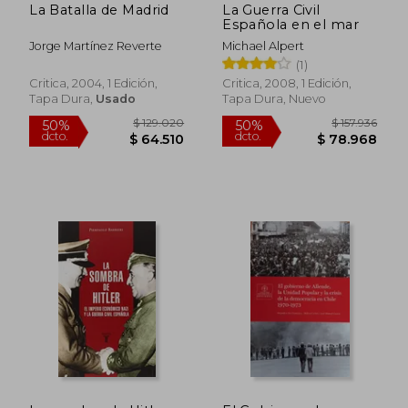
La Batalla de Madrid
La Guerra Civil
Española en el mar
Jorge Martínez Reverte
Michael Alpert
(1)
Critica, 2004, 1 Edición,
Critica, 2008, 1 Edición,
Tapa Dura,
Usado
Tapa Dura, Nuevo
$ 56.900
$ 115.
10%
50%
dcto.
dcto.
$ 51.210
$ 57.8