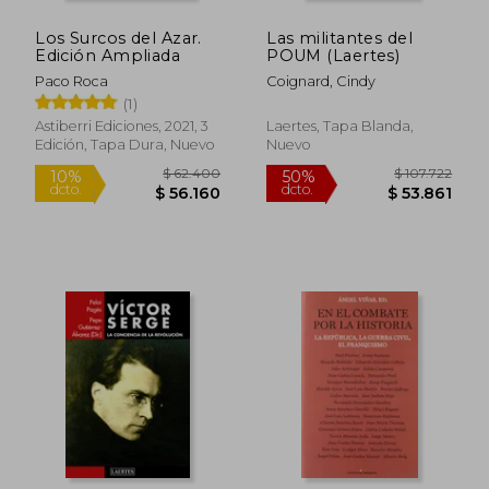
Los Surcos del Azar.
Las militantes del
Edición Ampliada
POUM (Laertes)
Paco Roca
Coignard, Cindy
(1)
Astiberri Ediciones, 2021, 3
Laertes, Tapa Blanda,
Edición, Tapa Dura, Nuevo
Nuevo
$ 132.217
$ 53.9
50%
10%
dcto.
dcto.
$ 66.109
$ 48.5