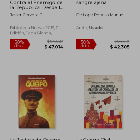
Contra el Enemigo de
sangre ajena
la Republica. Desde la
Leyy
Javier Cervera Gil
De Lope Rebollo Manuel
Biblioteca Nueva, 2015, 1ª
Arete,
Usado
Edición, Tapa Blanda,
Usado
$ 134.075
$ 126.
50%
50%
dcto.
dcto.
$ 67.037
$ 63.1
La Justicia de Queipo:
La Guerra Cívil