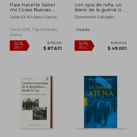
Para Hacerte Saber
con ojos de niña. un
mil Cosas Nuevas.
diario de la guerra civil
Ciudad Real 1939
española
Julián Et Al López García
Domenech Salvador
Martorell I Gil Encarnacion
Uned, 2019, Tapa Blanda,
,
Usado
Nuevo
$ 92.688
$ 86.4
50%
50%
dcto.
dcto.
$ 46.344
$ 43.2