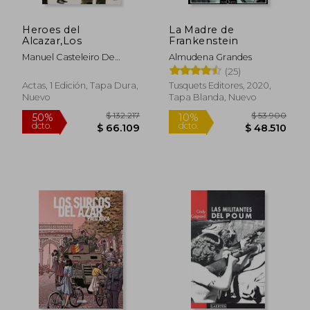
Heroes del
La Madre de
Alcazar,Los
Frankenstein
Manuel Casteleiro De
Almudena Grandes
Villalba
(25)
Actas, 1 Edición, Tapa Dura,
Tusquets Editores, 2020,
Nuevo
Tapa Blanda, Nuevo
$ 107.161
$ 107.7
50%
50%
dcto.
dcto.
$ 53.580
$ 53.8