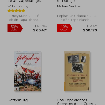
de un Capellán (el
el Trabajo
dcto.
dcto.
$ 55.395
$ 50.1
Buey Mudo)
William Corby
Michael Seidman
(1)
El Buey Mudo, 2018, 1ª
Pepitas De Calabaza, 2014,
Edición, Tapa Blanda,
1 Edición, Tapa Blanda,
Nuevo
Nuevo
Gettysburg
Los Expedientes
Secretos de la Guerra