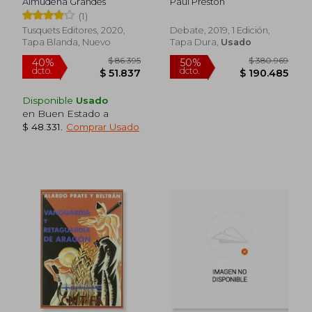
Almudena Grandes
Paul Preston
(1)
Tusquets Editores, 2020,
Debate, 2019, 1 Edición,
Tapa Blanda, Nuevo
Tapa Dura,
Usado
$ 131.267
$ 92.9
50%
50%
dcto.
dcto.
$ 65.633
$ 46.4
Disponible
Usado
en Buen Estado a
$ 48.331
.
Comprar Usado