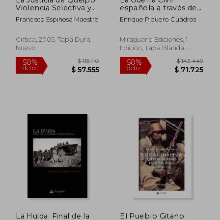
Violencia Selectiva y
española a través de
Terror Fascista en l a ii
las crónicas de los
Francisco Espinosa Maestre
Enrique Piquero Cuadros
Division en 1936
corresponsales
soviéticos
Crítica, 2005, Tapa Dura,
Miraguano Ediciones, 1
Nuevo
Edición, Tapa Blanda,
Nuevo
$ 175.261
$ 98.0
50%
50%
dcto.
dcto.
$ 87.631
$ 49.0
La Huida. Final de la
El Pueblo Gitano