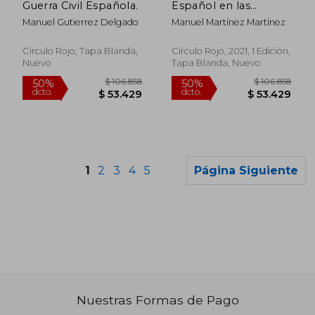
Guerra Civil Española.
Español en las
Revoluciones y
Manuel Gutierrez Delgado
Manuel Martínez Martínez
Guerras Civiles (Siglos
xix y xx)
Circulo Rojo, Tapa Blanda,
Círculo Rojo, 2021, 1 Edición,
Nuevo
Tapa Blanda, Nuevo
1
2
3
4
5
Página Siguiente
Nuestras Formas de Pago
$ 94.027
$ 84.6