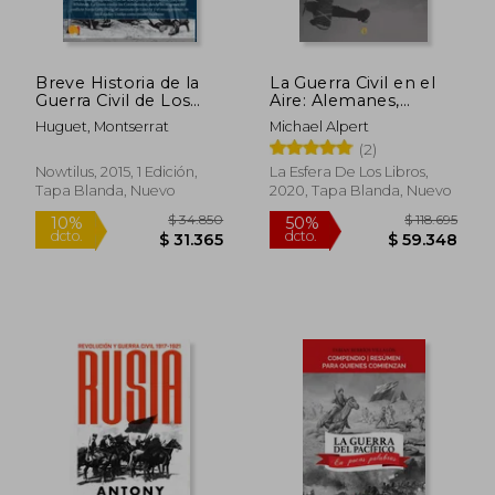
$ 154.466
$ 115.
50%
50%
dcto.
dcto.
$ 77.233
$ 57.7
Breve Historia de la
La Guerra Civil en el
Guerra Civil de Los
Aire: Alemanes,
Estados Unidos
Soviéticos e Italianos
Huguet, Montserrat
Michael Alpert
en los Cielos de
(2)
España
Nowtilus, 2015, 1 Edición,
La Esfera De Los Libros,
Tapa Blanda, Nuevo
2020, Tapa Blanda, Nuevo