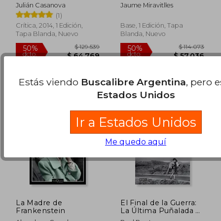
(Base Històrica)
Julián Casanova
Jaume Miravitlles
(1)
Crítica, 2014, 1 Edición,
Base, 1 Edición, Tapa
Tapa Blanda, Nuevo
Blanda, Nuevo
$ 120.942
$ 83.6
50%
40%
dcto.
dcto.
$ 60.471
$ 50.1
Estás viendo
Buscalibre Argentina
, pero 
Estados Unidos
Ir a Estados Unidos
Me quedo aquí
La Madre de
El Final de la Guerra:
Frankenstein
La Última Puñalada a
la República