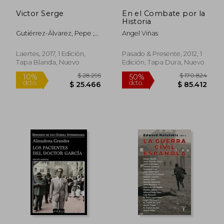
Victor Serge
En el Combate por la
Historia
Gutiérrez-Álvarez, Pepe ;
Angel Viñas
Pagès I. Blanch, Pelai
Laertes, 2017, 1 Edición,
Pasado & Presente, 2012, 1
Tapa Blanda, Nuevo
Edición, Tapa Dura, Nuevo
$ 62.400
$ 107.7
10%
50%
dcto.
dcto.
$ 56.160
$ 53.8