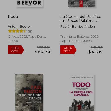
Rusia
La Guerra del Pacífico
$ 34.850
$ 118.
10%
50%
en Pocas Palabras.
dcto.
dcto.
$ 31.365
$ 59.3
Compendio |
Antony Beevor
Fabián Berríos Villalón
Resumen para
(8)
quienes comienzan
Crítica, 2022, Tapa Dura,
Tranviares Editores, 2022,
Nuevo
Tapa Blanda, Nuevo