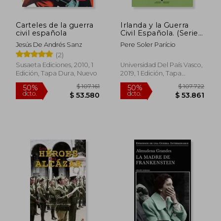
Carteles de la guerra
Irlanda y la Guerra
civil española
Civil Española. (Serie
Historia
Jesús De Andrés Sanz
Pere Soler Parício
Contemporánea)
(2)
Susaeta Ediciones, 2010, 1
Universidad Del País Vasco,
Edición, Tapa Dura, Nuevo
2019, 1 Edición, Tapa
$ 131.526
$ 21.
50%
10%
Blanda, Nuevo
dcto.
dcto.
$ 65.763
$ 19.7