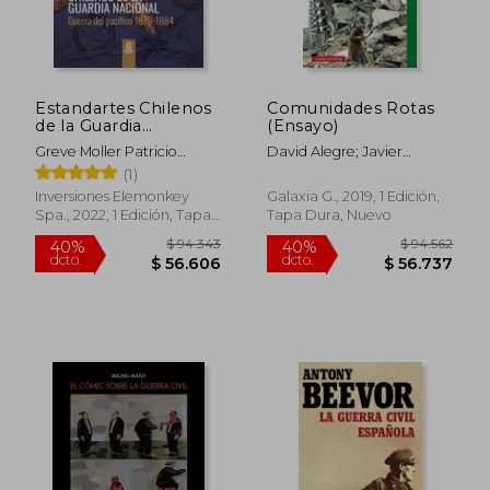
Estandartes Chilenos
Comunidades Rotas
de la Guardia
(Ensayo)
Nacional. Guerra del
Greve Moller Patricio
David Alegre; Javier
Pacífico 1879-1884.
Roberto
Rodrigo
(1)
FULL COLOR.
Inversiones Elemonkey
Galaxia G., 2019, 1 Edición,
Spa., 2022, 1 Edición, Tapa
Tapa Dura, Nuevo
Blanda, Nuevo
$ 94.343
$ 94.5
40%
40%
dcto.
dcto.
$ 56.606
$ 56.7