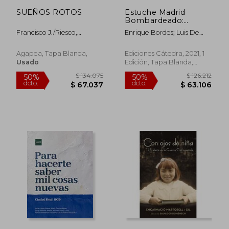
SUEÑOS ROTOS
Estuche Madrid
Bombardeado:
Cartografía de la
Francisco J./Riesco,
Enrique Bordes; Luis De
Destrucción, 1936-
Sergio/Pintor, , Manuel
Sobr&Oacute;N
1939
Rodriguez
Agapea, Tapa Blanda,
Ediciones Cátedra, 2021, 1
Usado
Edición, Tapa Blanda,
Usado
$ 86.395
$ 380.9
40%
50%
dcto.
dcto.
$ 51.837
$ 190.4