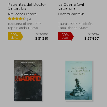
Pacientes del Doctor
La Guerra Civil
Garcia, los
Española
Almudena Grandes
Edward Malefakis
(3)
Tusquets Editores, 2017,
Taurus, 2006, 4 Edición,
Tapa Blanda, Nuevo
Tapa Blanda, Nuevo
$ 28.295
$ 170.8
10%
50%
dcto.
dcto.
$ 25.466
$ 85.4