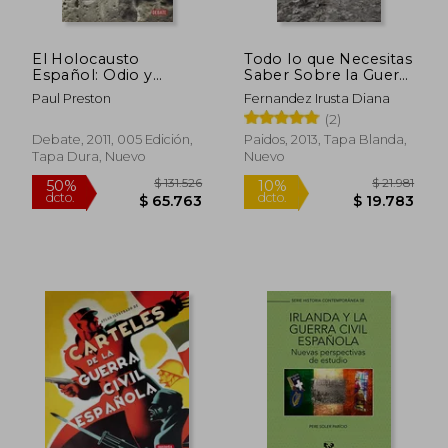
El Holocausto
Todo lo que Necesitas
Español: Odio y
Saber Sobre la Guerra
Exterminio en la
Civil Española
Paul Preston
Fernandez Irusta Diana
Guerra Civil y Después
$ 132.260
$ 68.6
50%
40%
(2)
dcto.
dcto.
$ 66.130
$ 41.2
Debate, 2011, 005 Edición,
Paidos, 2013, Tapa Blanda,
Tapa Dura, Nuevo
Nuevo