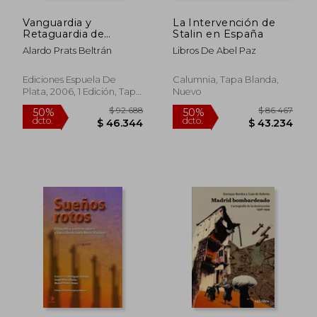
Vanguardia y
La Intervención de
Retaguardia de
Stalin en España
Aragón. La Guerra y la
Alardo Prats Beltrán
Libros De Abel Paz
Revolución en las
Comarcas
Aragonesas.
Ediciones Espuela De
Calumnia, Tapa Blanda,
Introducción de
Plata, 2006, 1 Edición, Tapa
Nuevo
Alejandro r. Díez
Blanda,
Usado
$ 129.539
$ 114.0
50%
50%
Torre.
dcto.
dcto.
$ 64.769
$ 57.0