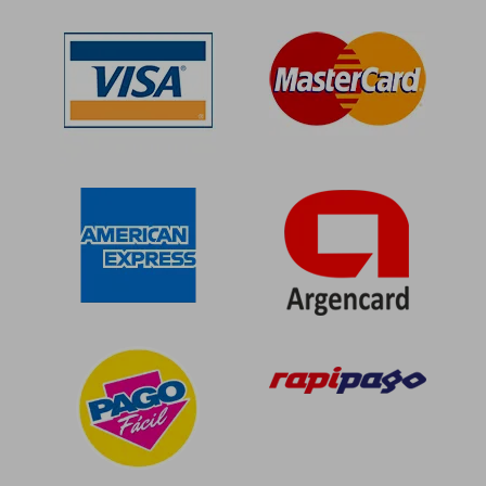
50%
50%
dcto.
dcto.
$ 47.014
$ 42.3