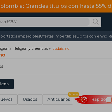
olombia: Grandes títulos con hasta 55% 
portados imperdibles
Ofertas imperdibles
Libros con envío R
ligión
Religión y creencias
Judaísmo
mo
os
sicos
Nuevo
uevos
Usados
Anticuarios
Rápido