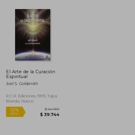
El Arte de la Curación
Espiritual
$ 168.765
$ 30.695
10%
dcto.
Joel S. Goldsmith
$ 84.383
$ 27.626
R.C.R. Ediciones, 1995, Tapa
Blanda, Nuevo