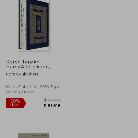
Koren Tanakh
Hama'Alot Edition,
Jeans (en Inglés)
Koren Publishers
Koren Publishers, 2016, Tapa
Blanda, Nuevo