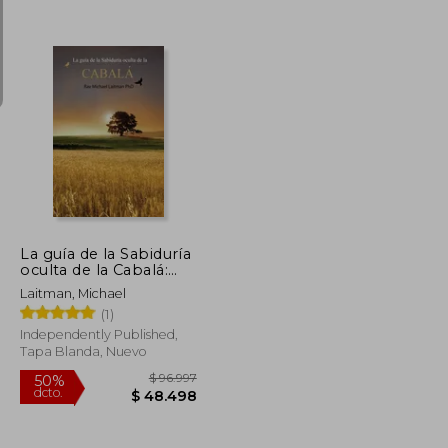
$ 354.103
$ 121.509
50%
dcto.
$ 177.051
$ 60.754
La guía de la Sabiduría
oculta de la Cabalá:
(Edición oficial)
Laitman, Michael
(1)
Independently Published,
Tapa Blanda, Nuevo