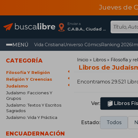
Jueves de C
Enviar a
C.A.B.A., Ciudad Autónoma De Buenos Aires
MENÚ
Vida Cristiana
Universo Cómics
Ranking 2026
Im
Inicio
Libros
Filosofía y re
CATEGORÍA
Libros de Judaís
Filosofía Y Religión
Religión Y Creencias
Encontramos 29.521 Libr
Judaísmo
Judaísmo: Facciones Y
Grupos
Ver:
Libros Fí
Judaísmo: Textos Y Escritos
Sagrados
Judaísmo: Vida Y Práctica
Estado:
Todos
N
ENCUADERNACIÓN