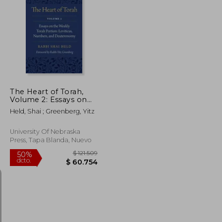
$ 166.063
$ 91.906
55%
dcto.
$ 83.031
$ 41.358
The Heart of Torah,
Volume 2: Essays on
the Weekly Torah
Held, Shai ; Greenberg, Yitz
Portion: Leviticus,
Numbers, and
Deuteronomy (en
University Of Nebraska
Inglés)
Press, Tapa Blanda, Nuevo