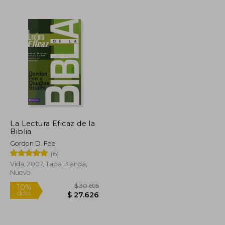
$ 112.336
$ 96.997
50%
dcto.
$ 50.551
$ 48.498
La Lectura Eficaz de la
Biblia
Gordon D. Fee
(6)
Vida, 2007, Tapa Blanda,
Nuevo