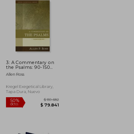
3: A Commentary on
the Psalms: 90-150
(Kregel Exegetical
Allen Ross
Libary)
Kregel Exegetical Library,
Tapa Dura, Nuevo
$ 58.250
$ 159.682
50%
dcto.
$ 52.425
$ 79.841