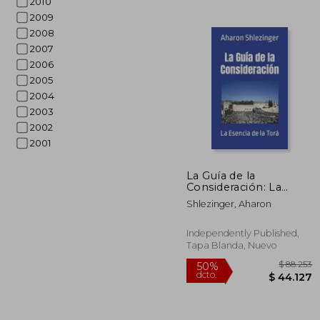
2010
2009
2008
2007
2006
2005
2004
2003
2002
2001
$ 
50%
dcto.
$ 5
La Guía de la
Consideración: La
Esencia de la Torá
Shlezinger, Aharon
Independently Published,
Tapa Blanda, Nuevo