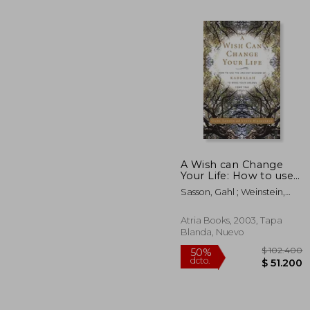
A Wish can Change
Your Life: How to use
$ 
50%
the Ancient Wisdom
dcto.
Sasson, Gahl ; Weinstein,
$ 4
of Kabbalah to Make
Steve
Your Dreams Come
True (en Inglés)
Atria Books, 2003, Tapa
Blanda, Nuevo