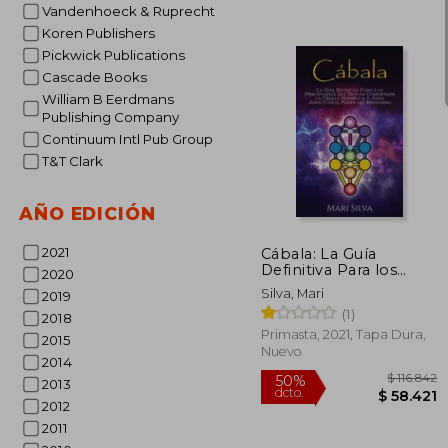
Vandenhoeck & Ruprecht
Koren Publishers
Pickwick Publications
Cascade Books
$ 1
50%
William B Eerdmans
dcto.
$ 8
Publishing Company
Continuum Intl Pub Group
T&T Clark
AÑO EDICIÓN
2021
Cábala: La Guía
Definitiva Para los
2020
Principiantes que
Silva, Mari
2019
Desean Comprender
(1)
la Cábala Hermética y
2018
Judía Junto con el
Primasta, 2021, Tapa Dura,
2015
Poder del Misticismo
Nuevo
2014
2013
2012
2011