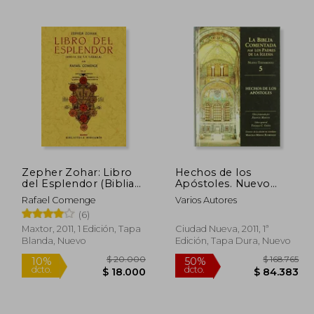
116.842
$ 156.042
50%
55%
dcto.
dcto.
8.421
$ 78.021
Zepher Zohar: Libro
Hechos de los
del Esplendor (Biblia
Apóstoles. Nuevo
de la Cabala)
Testamento 5 (la Biblia
Rafael Comenge
Varios Autores
Comentada por los
(6)
Padres de la Iglesia)
Maxtor, 2011, 1 Edición, Tapa
Ciudad Nueva, 2011, 1ª
Blanda, Nuevo
Edición, Tapa Dura, Nuevo