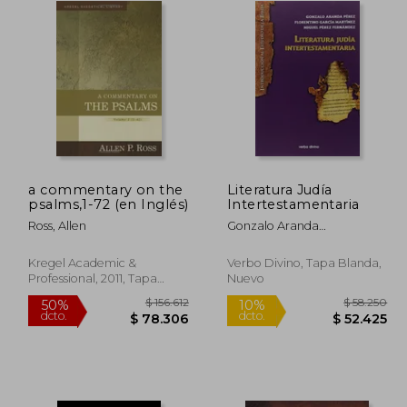
a commentary on the
Literatura Judía
psalms,1-72 (en Inglés)
Intertestamentaria
Ross, Allen
Gonzalo Aranda
P&Eacute;Rez; Florentino
Garc&Iacute;A
Kregel Academic &
Verbo Divino, Tapa Blanda,
Mart&Iacute;Nez; Miguel
Professional, 2011, Tapa
Nuevo
P&Eacute;Rez
Dura, Nuevo
Fern&Aacute;Ndez
163.361
$ 156.612
50%
10%
dcto.
dcto.
1.681
$ 78.306