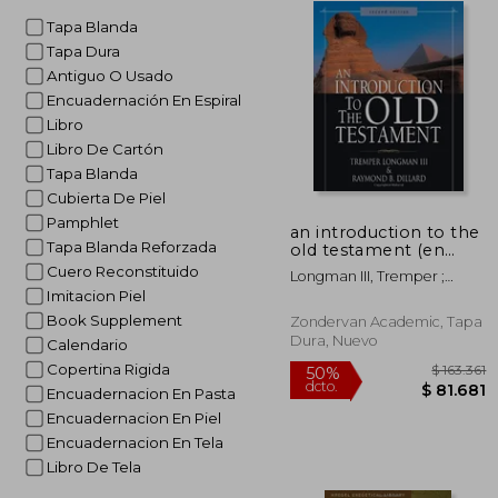
Tapa Blanda
Tapa Dura
Antiguo O Usado
Encuadernación En Espiral
Libro
Libro De Cartón
Tapa Blanda
Cubierta De Piel
Pamphlet
an introduction to the
Tapa Blanda Reforzada
old testament (en
Inglés)
Cuero Reconstituido
Longman III, Tremper ;
Dillard, Raymond B.
Imitacion Piel
Book Supplement
Zondervan Academic, Tapa
Dura, Nuevo
Calendario
Copertina Rigida
Encuadernacion En Pasta
Encuadernacion En Piel
Encuadernacion En Tela
$ 
Libro De Tela
50%
dcto.
$ 8