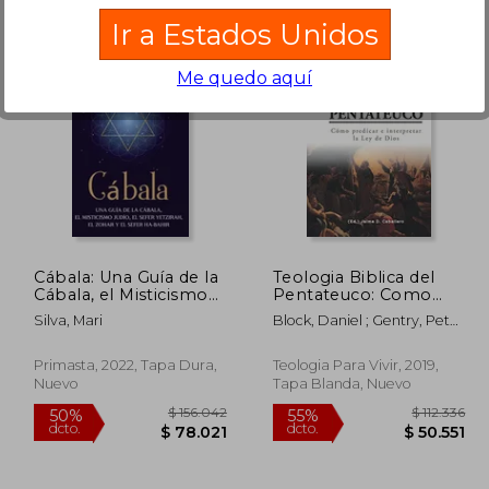
Ir a Estados Unidos
Me quedo aquí
70.769
$ 182.273
50%
50%
dcto.
dcto.
5.385
$ 91.137
Cábala: Una Guía de la
Teologia Biblica del
Cábala, el Misticismo
Pentateuco: Como
Judío, el Sefer Yetzirah,
Predicar e Interpretar
Silva, Mari
Block, Daniel ; Gentry, Peter
el Zohar y el Sefer Ha-
la ley de Dios (Estudios
; Garrett, Duane
Bahir
Bíblicos Teologicos)
Primasta, 2022, Tapa Dura,
Teologia Para Vivir, 2019,
Nuevo
Tapa Blanda, Nuevo