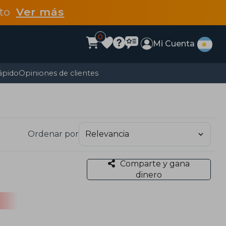
dto
Ver más
0
Mi Cuenta
ápido
Opiniones de clientes
Ordenar por
Comparte y gana
dinero