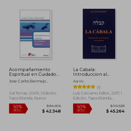
Acompañamiento
La Cabala:
Espiritual en Cuidados
Introduccion al
88.253
$ 20.000
10%
50%
Paliativos
Misticismo y su
dcto.
dcto.
Jose Carlos Bermejo
Aa.Vv.
4.127
$ 18.000
Doctrina
Higuera
(1)
Sal Terrae, 2009, 1 Edición,
Luis Carcamo Editor, 2017, 1
Tapa Blanda, Nuevo
Edición, Tapa Blanda,
Nuevo