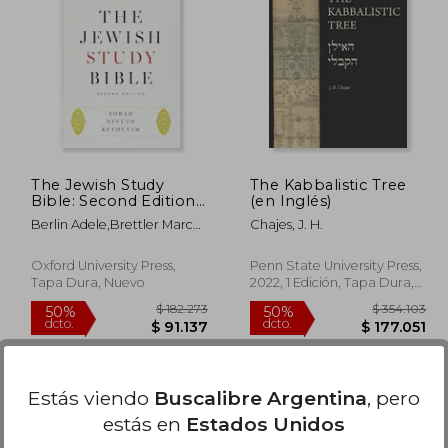
81.802
$ 90.010
50%
50%
dcto.
dcto.
0.901
$ 45.005
The Jewish Study
The Kabbalistic Tree
Bible: Second Edition
(en Inglés)
(en Inglés)
Berlin Adele,Brettler Marc
Chajes, J. H.
Zvi
Oxford University Press,
Penn State University Press,
Tapa Dura, Nuevo
2022, 1 Edición, Tapa Dura,
Nuevo
Estás viendo
Buscalibre Argentina
, pero
estás en
Estados Unidos