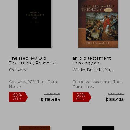
The Hebrew Old
an old testament
Testament, Reader's
theology,an
Edition (en Inglés)
exegetical, canonical,
Crossway
Waltke, Bruce K. ; Yu,
and thematic
Charles
approach (en Inglés)
Crossway, 2021, Tapa Dura,
Zondervan Academic, Tapa
Nuevo
Dura, Nuevo