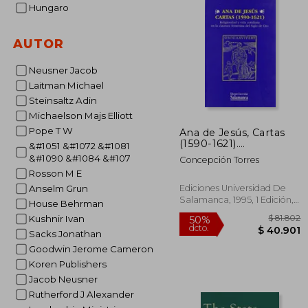
Hungaro
$ 1
50%
dcto.
$ 7
AUTOR
Neusner Jacob
Laitman Michael
Steinsaltz Adin
Michaelson Majs Elliott
Pope T W
Ana de Jesús, Cartas
(1590-1621).
&#1051 &#1072 &#1081
Religiosidad y Vida
&#1090 &#1084 &#107
Concepción Torres
Cotidiana en la
Rosson M E
Clausura Femenina del
Siglo de oro (Estudios
Ediciones Universidad De
Anselm Grun
Filológicos)
Salamanca, 1995, 1 Edición,
House Behrman
Tapa Blanda, Nuevo
Kushnir Ivan
Sacks Jonathan
Goodwin Jerome Cameron
Koren Publishers
Jacob Neusner
Rutherford J Alexander