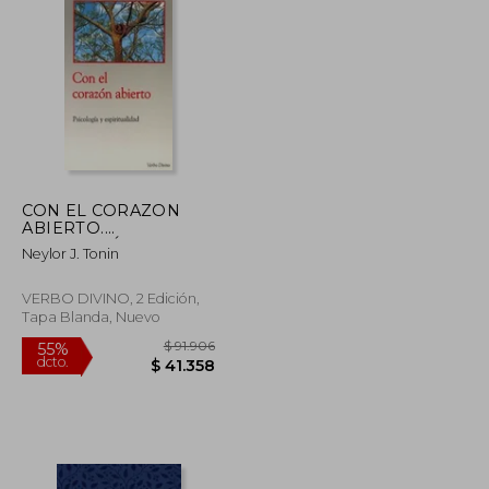
$ 176.870
$ 123.032
50%
dcto.
$ 88.435
$ 61.516
CON EL CORAZON
ABIERTO.
PSICOLOGÍA Y
Neylor J. Tonin
ESPIRITUALIDAD
VERBO DIVINO, 2 Edición,
Tapa Blanda, Nuevo