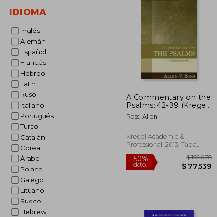
IDIOMA
Inglés
Alemán
Español
Francés
Hebreo
Latin
Ruso
A Commentary on the
Psalms: 42-89 (Kregel
Italiano
Exegetical Library) (en
Portugués
Ross, Allen
Inglés)
Turco
Kregel Academic &
Catalán
Professional, 2013, Tapa
Corea
Dura, Nuevo
Árabe
Polaco
Galego
Lituano
Sueco
Hebrew