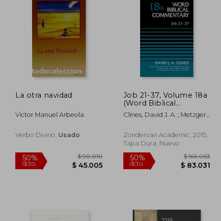
55.078
$ 232.967
50%
50%
dcto.
dcto.
7.539
$ 116.484
La otra navidad
Job 21-37, Volume 18a
(Word Biblical
Commentary) (en
Victor Manuel Arbeola
Clines, David J. A. ; Metzger,
Inglés)
Bruce M. ; Hubbard, David
Allen
Verbo Divino,
Usado
Zondervan Academic, 2015,
Tapa Dura, Nuevo