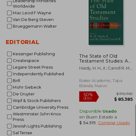
Leadership Ministries
Worldwide
Mac Leod F Wayne
$ 
50%
Van De Berg Steven
dcto.
$ 4
Brueggemann Walter
EDITORIAL
Kessinger Publishing
The State of Old
Createspace
Testament Studies: A
Survey of Recent
Legare Street Press
Hardy, H. H., II ; Carroll R. M.
Research (en Inglés)
Daniel
Independently Published
Brill
Baker Academic, Tapa
Blanda, Nuevo
Mohr Siebeck
De Gruyter
Wipf & Stock Publishers
Cambridge University Press
Disponible
Usado
Westminster John Knox
en Buen Estado a
Press
$ 54.519
.
Comprar Usado
Jewish Lights Publishing
Sal Terrae