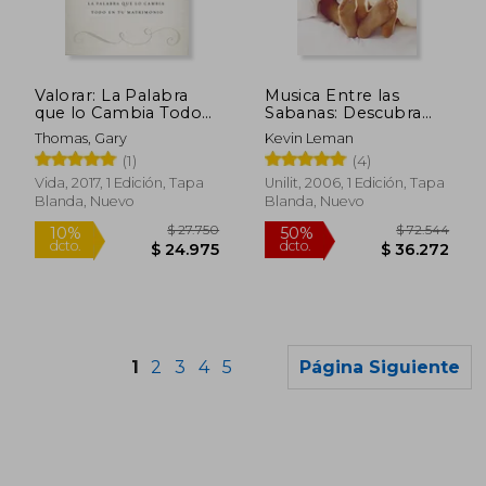
$ 84.315
$ 91.6
50%
50%
dcto.
dcto.
$ 42.158
$ 45.8
Valorar: La Palabra
Musica Entre las
que lo Cambia Todo
Sabanas: Descubra
en tu Matrimonio
los Secretos de la
Thomas, Gary
Kevin Leman
Intimidad Sexual en el
(1)
(4)
Matrimonio
(Favoritos)
Vida, 2017, 1 Edición, Tapa
Unilit, 2006, 1 Edición, Tapa
Blanda, Nuevo
Blanda, Nuevo
1
2
3
4
5
Página Siguiente