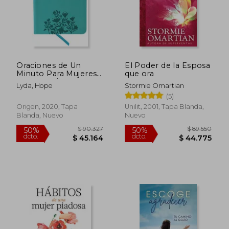
Oraciones de Un
El Poder de la Esposa
Minuto Para Mujeres.
que ora
Símil Piel / One
Lyda, Hope
Stormie Omartian
Minute Prayers for
(5)
Women. Leathersoft
Origen, 2020, Tapa
Unilit, 2001, Tapa Blanda,
Blanda, Nuevo
Nuevo
$ 89.574
$ 98.6
50%
50%
dcto.
dcto.
$ 44.787
$ 49.3