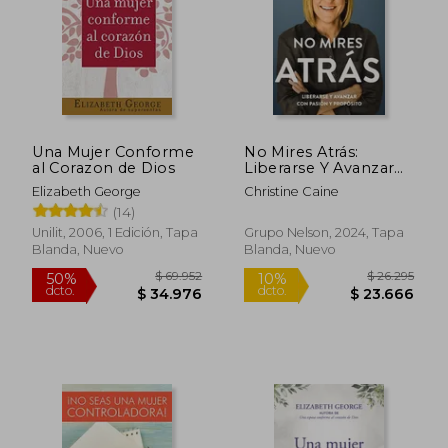
Una Mujer Conforme
No Mires Atrás:
al Corazon de Dios
Liberarse Y Avanzar
Con Pasión Y
Elizabeth George
Christine Caine
Propósito
(14)
$ 82.224
$ 89.9
50%
50%
Unilit, 2006, 1 Edición, Tapa
Grupo Nelson, 2024, Tapa
dcto.
dcto.
$ 41.112
$ 44.9
Blanda, Nuevo
Blanda, Nuevo