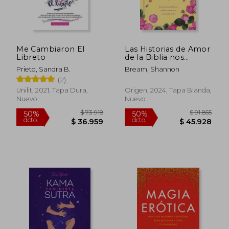
Me Cambiaron El
Las Historias de Amor
Libreto
de la Biblia nos
Hablan / the Love
Prieto, Sandra B.
Bream, Shannon
Stories of the Bible
(2)
sp Eak: Biblical
Lessons on
Unilit, 2021, Tapa Dura,
Origen, 2024, Tapa Blanda,
Romance, Friendship,
Nuevo
Nuevo
and Faith
$ 113.646
$ 85.9
50%
50%
dcto.
dcto.
$ 56.823
$ 42.9