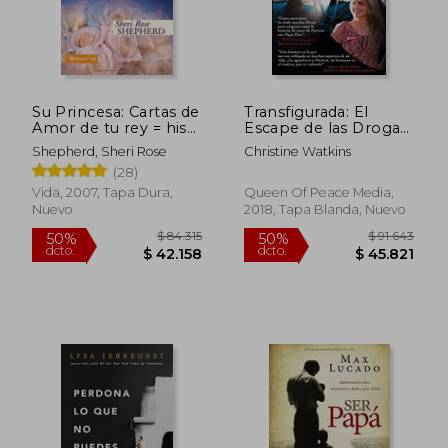
Su Princesa: Cartas de
Transfigurada: El
Amor de tu rey = his
Escape de las Drogas,
Princess
de la Calle y de la
Shepherd, Sheri Rose
Christine Watkins
Industria del Aborto,
(28)
de Patricia Sandoval
Vida, 2007, Tapa Dura,
Queen Of Peace Media,
Nuevo
2018, Tapa Blanda, Nuevo
$ 90.327
$ 89.5
50%
50%
dcto.
dcto.