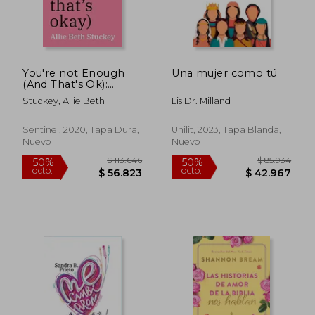
You're not Enough
Una mujer como tú
(And That's Ok):
Escaping the Toxic
Stuckey, Allie Beth
Lis Dr. Milland
Culture of Self-Love
Rápido
(en Inglés)
Sentinel, 2020, Tapa Dura,
Unilit, 2023, Tapa Blanda,
Nuevo
Nuevo
$ 27.750
$ 17.5
10%
10%
dcto.
dcto.
$ 24.975
$ 15.7