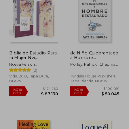
Biblia de Estudio Para
de Niño Quebrantado
la Mujer Nvi,
a Hombre
Leathersoft
Restaurado: Cómo
Nueva Versión
Morley, Patrick ; Chapman,
Sanar Las Heridas de
Internacional
Gary
(2)
Tu Niñez Y Salir del
Ciclo Vicioso
Vida, 2019, Tapa Dura,
Tyndale House Publishers,
Nuevo
Tapa Blanda, Nuevo
$ 174.260
$ 100.0
50%
50%