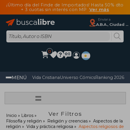
¡Último día del Finde de Importados! Hasta 50% dto
+ 3 cuotas sin interés con MP
Ver más
Enviar a
C.A.B.A., Ciudad Autónoma De Buenos Aires
0
MENÚ
Vida Cristiana
Universo Cómics
Ranking 2026
Im
=
Ver Filtros
Inicio
Libros
Filosofía y religión
Religión y creencias
Aspectos de la
religión
Vida y práctica religiosa
Aspectos religiosos de