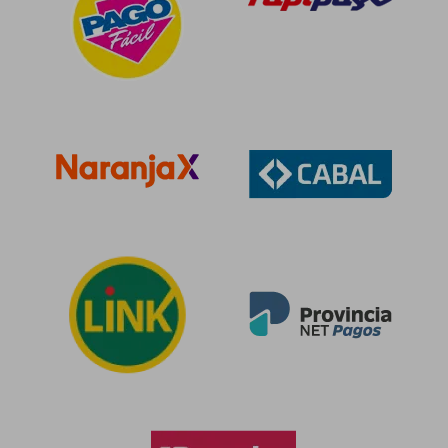
$ 91.935
$ 69.8
50%
50%
dcto.
dcto.
$ 45.968
$ 34.9