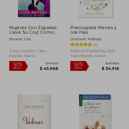
$ 83.102
$ 87.7
50%
50%
dcto.
dcto.
$ 41.551
$ 43.8
Mujeres Con Espadas:
Preocúpate Menos y
Lleve Su Cruz Como
ora más
Una Heroína / Girls
Bevere, Lisa
Donna K. Maltese
with Swords: How to
(1)
Carry Your Cross Like
a Hero
Casa Creacion, Tapa
Barbour Publishing, 2021,
Blanda, Nuevo
Tapa Blanda, Nuevo