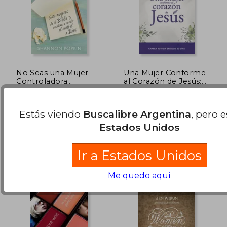
No Seas una Mujer
Una Mujer Conforme
Controladora
al Corazón de Jesús:
(Control Girl): Siete
Cambia tu Vida en
Shannon Popkin
Elizabeth George
mujeres de la Biblia te
Solo 30 Dias
(1)
enseñan a rendir el
Estás viendo
Buscalibre Argentina
, pero 
control a dios
Portavoz, 2019, Tapa
Portavoz, Tapa Blanda,
Blanda, Nuevo
Nuevo
Estados Unidos
$ 100.020
$ 111.
50%
50%
dcto.
dcto.
$ 50.010
$ 55.7
Ir a Estados Unidos
Me quedo aquí