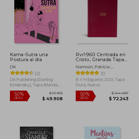
dcto.
dcto.
$ 36.959
$ 45.9
Kama-Sutra una
Rvr1960 Centrada en
Postura al día
Cristo, Granada Tapa
Dura: Biblia
DK
Namnún, Patricia ;
Devocional Para
Scheraldi, Catherine ; De
(2)
(1)
Mujeres (Spanish
López, Aixa
Edition)
Dk Publishing (Dorling
B Y H Español, 2021, Tapa
Kindersley), Tapa Blanda,
Dura, Nuevo
Rápido
Nuevo