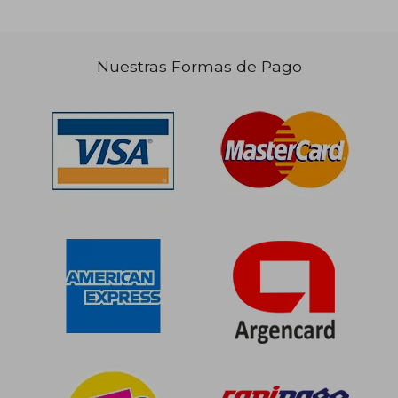
Nuestras Formas de Pago
$ 29.250
$ 20.3
10%
10%
dcto.
dcto.
$ 26.325
$ 18.3