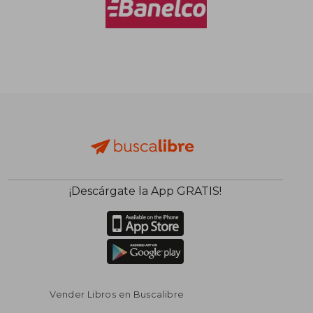
$ 27.750
$ 72.5
10%
50%
dcto.
dcto.
$ 24.975
$ 36.2
¡Descárgate la App GRATIS!
Vender Libros en Buscalibre