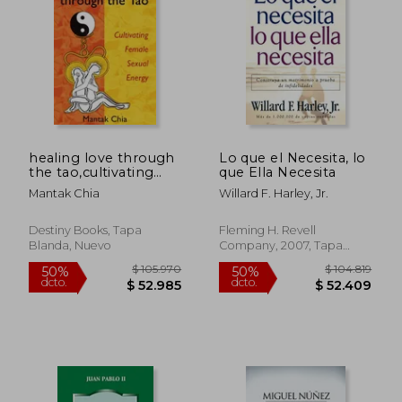
dcto.
dcto.
$ 87.130
$ 50.0
healing love through
Lo que el Necesita, lo
the tao,cultivating
que Ella Necesita
female sexual energy
Mantak Chia
Willard F. Harley, Jr.
(en Inglés)
Destiny Books, Tapa
Fleming H. Revell
Blanda, Nuevo
Company, 2007, Tapa
Blanda, Nuevo