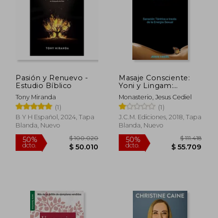
Pasión y Renuevo -
Masaje Consciente:
Estudio Bíblico
Yoni y Lingam:
$ 99.815
$ 144.4
50%
50%
Sanación Tántrica a
Tony Miranda
Monasterio, Jesus Cediel
dcto.
dcto.
$ 49.908
$ 72.2
Través de la Energía
(1)
(1)
Sexual (Lingam y
Yoni)
B Y H Español, 2024, Tapa
J.C.M. Ediciones, 2018, Tapa
Blanda, Nuevo
Blanda, Nuevo