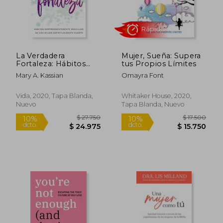
La Verdadera
Mujer, Sueña: Supera
Fortaleza: Hábitos
tus Propios Límites
sorprendentemente
Mary A. Kassian
Omayra Font
sencillos de una
mujer
espiritualmente
Vida, 2020, Tapa Blanda,
Whitaker House, 2020,
fuerte
Nuevo
Tapa Blanda, Nuevo
$ 101.749
$ 95.2
50%
50%
dcto.
dcto.
$ 50.875
$ 47.6