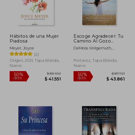
Hábitos de una Mujer
Escoge Agradecer: Tu
Piadosa
Camino Al Gozo
(Choosing Gratitude)
Meyer, Joyce
DeMoss Wolgemuth,
Nancy
(2)
Origen, 2021, Tapa Blanda,
Portavoz, Tapa Blanda,
Nuevo
Nuevo
$ 93.501
$ 84.4
50%
50%
dcto.
dcto.
$ 46.750
$ 42.2