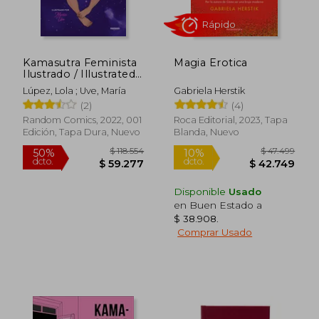
Kamasutra Feminista
Magia Erotica
Ilustrado / Illustrated
Feminist Kamasutra
Lúpez, Lola ; Uve, María
Gabriela Herstik
(2)
(4)
Random Comics, 2022, 001
Roca Editorial, 2023, Tapa
Edición, Tapa Dura, Nuevo
Blanda, Nuevo
Disponible
Usado
en Buen Estado a
$ 38.908
.
Comprar Usado
$ 73.918
$ 91.
50%
50%