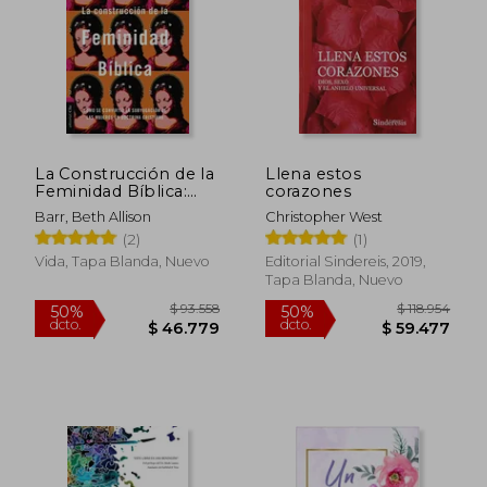
$ 118.064
$ 93.9
50%
50%
dcto.
dcto.
$ 59.032
$ 46.9
La Construcción de la
Llena estos
Feminidad Bíblica:
corazones
Cómo Se Convirtió La
Barr, Beth Allison
Christopher West
Subyugación de Las
(2)
(1)
Mujeres En Doctrina
Cristiana
Vida, Tapa Blanda, Nuevo
Editorial Sindereis, 2019,
Tapa Blanda, Nuevo