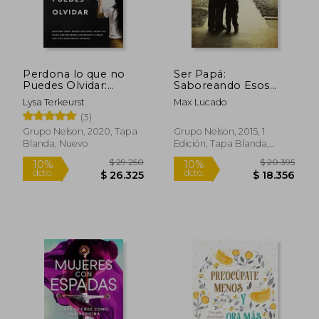
$ 45.164
$ 44.7
Perdona lo que no
Ser Papá:
Puedes Olvidar:
Saboreando Esos
Descubre Cómo
Momentos Dados
Lysa Terkeurst
Max Lucado
Seguir Adelante,
por Dios
(3)
Hacer las Paces con
Recuerdos Dolorosos
Grupo Nelson, 2020, Tapa
Grupo Nelson, 2015, 1
y Crear una Vida
Blanda, Nuevo
Edición, Tapa Blanda,
Nuevamente
Nuevo
Hermosa