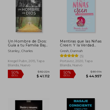
$ 118.554
$ 47.4
50%
10%
dcto.
dcto.
$ 59.277
$ 42.7
Un Hombre de Dios:
Mentiras que las Niñas
Guía a tu Familia Bajo
Creen: Y la Verdad
la Dirección de Dios
que las Hace Libres
Stanley, Charles
Gresh, Dannah
(5)
Kregel Pubn, 2015, Tapa
Portavoz, 2020, Tapa
Blanda, Nuevo
Blanda, Nuevo