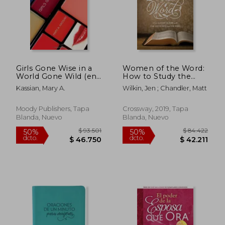
Girls Gone Wise in a
Women of the Word:
World Gone Wild (en
How to Study the
Inglés)
Bible With Both our
Kassian, Mary A.
Wilkin, Jen ; Chandler, Matt
Hearts and our Minds
(en Inglés)
Moody Publishers, Tapa
Crossway, 2019, Tapa
Blanda, Nuevo
Blanda, Nuevo
$ 69.952
$ 26.2
50%
10%
dcto.
dcto.
$ 34.976
$ 23.6