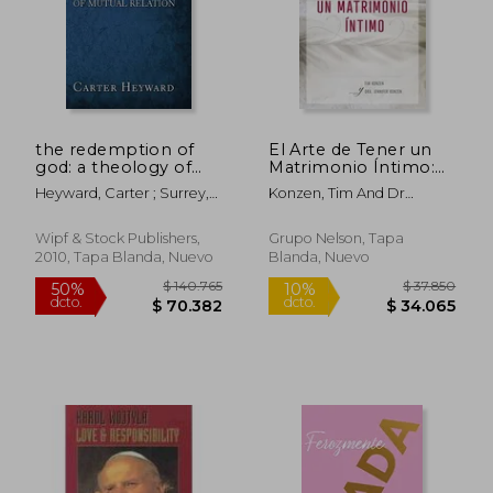
the redemption of
El Arte de Tener un
god: a theology of
Matrimonio Íntimo:
mutual relation (en
Una Guía de Intimidad
Heyward, Carter ; Surrey,
Konzen, Tim And Dr
Inglés)
Sexual Para el
Janet L.
Jennifer
$ 128.183
$ 87.7
Matrimonio Cristiano
50%
50%
dcto.
dcto.
$ 64.092
$ 43.8
Wipf & Stock Publishers,
Grupo Nelson, Tapa
2010, Tapa Blanda, Nuevo
Blanda, Nuevo