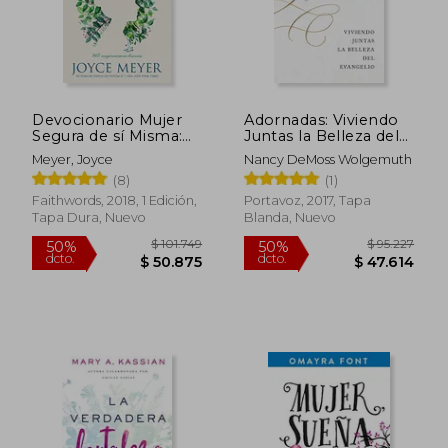
Devocionario Mujer
Adornadas: Viviendo
Segura de sí Misma:
Juntas la Belleza del
365 Inspiraciones
Evangelio
Meyer, Joyce
Nancy DeMoss Wolgemuth
Diarias
(8)
(1)
Faithwords, 2018, 1 Edición,
Portavoz, 2017, Tapa
Tapa Dura, Nuevo
Blanda, Nuevo
$ 110.458
$ 95.9
50%
50%
dcto.
dcto.
$ 55.229
$ 47.9