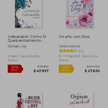
$ 93.558
$ 118.
50%
50%
dcto.
dcto.
$ 46.779
$ 59.4
Indeseable: Cómo El
Un año con Dios
Quebrantamiento
Sexual Nos Revela El
Stringer, Jay
Varios Autores
Camino Hacia La
(10)
Sanació N /
Unwanted: How
Origen, Tapa Blanda,
B Y H Español, Tapa Dura,
Sexual Brokenness
Nuevo
Nuevo
Reveals Our Way to
Healing