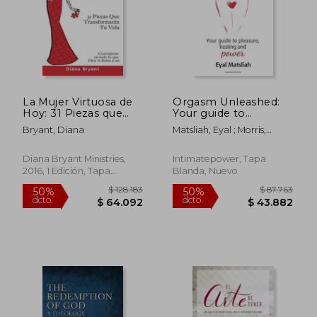
La Mujer Virtuosa de
Orgasm Unleashed:
$ 95.874
$ 30.7
Hoy: 31 Piezas que
Your guide to
50%
10%
dcto.
dcto.
Transformarán tu Vida
pleasure, healing and
$ 47.937
$ 27.6
Bryant, Diana
Matsliah, Eyal ; Morris,
power (en Inglés)
Rachael
Diana Bryant Ministries,
Intimatepower, Tapa
2016, 1 Edición, Tapa
Blanda, Nuevo
Blanda, Nuevo