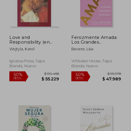
Love and
Ferozmente Amada:
Responsibility (en
Los Grandes
Inglés)
Pensamientos de
Wojtyla, Karol
Bevere, Lisa
Dios Para ti
Ignatius Press, Tapa
Whitaker House, Tapa
Blanda, Nuevo
Blanda, Nuevo
$ 140.765
$ 37.8
50%
10%
dcto.
dcto.
$ 70.382
$ 34.0