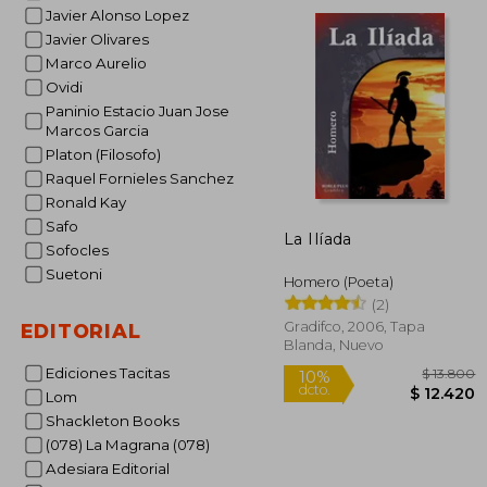
dcto.
$ 3
Javier Alonso Lopez
Javier Olivares
Marco Aurelio
Ovidi
Paninio Estacio Juan Jose
Marcos Garcia
Platon (Filosofo)
Raquel Fornieles Sanchez
Ronald Kay
Safo
La Ilíada
Sofocles
Suetoni
Homero (Poeta)
(2)
Gradifco, 2006, Tapa
EDITORIAL
Blanda, Nuevo
Ediciones Tacitas
Lom
Shackleton Books
(078) La Magrana (078)
Adesiara Editorial