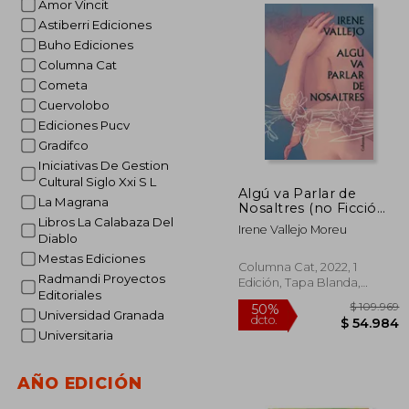
Amor Vincit
Astiberri Ediciones
$ 
10%
Buho Ediciones
dcto.
$ 1
Columna Cat
Cometa
Cuervolobo
Ediciones Pucv
Gradifco
Iniciativas De Gestion
Cultural Siglo Xxi S L
Algú va Parlar de
La Magrana
Nosaltres (no Ficció
Columna) (en Catalán)
Libros La Calabaza Del
Irene Vallejo Moreu
Diablo
Mestas Ediciones
Columna Cat, 2022, 1
Radmandi Proyectos
Edición, Tapa Blanda,
Editoriales
Nuevo
Universidad Granada
Universitaria
AÑO EDICIÓN