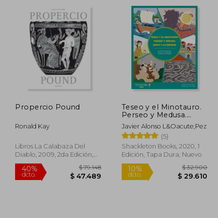
dcto.
dcto.
1.898
$ 29.610
Propercio Pound
Teseo y el Minotauro.
Perseo y Medusa.
Edipo y la Esfinge: 5
Ronald Kay
Javier Alonso L&Oacute;Pez
(Mitología Para Niños)
(5)
Libros La Calabaza Del
Shackleton Books, 2020, 1
Diablo, 2009, 2da Edición,
Edición, Tapa Dura, Nuevo
Tapa Blanda, Nuevo