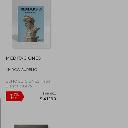
$ 25.000
$ 114.303
50%
dcto.
$ 21.250
$ 57.152
MEDITACIONES
MARCO AURELIO
BÚHO EDICIONES, Tapa
Blanda, Nuevo