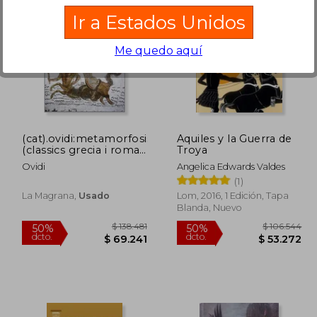
Ir a Estados Unidos
Me quedo aquí
58.226
$ 108.337
50%
40%
dcto.
dcto.
9.113
$ 54.168
(cat).ovidi:metamorfosis.
Aquiles y la Guerra de
(classics grecia i roma)
Troya
(en Catalán)
Ovidi
Angelica Edwards Valdes
(1)
La Magrana,
Usado
Lom, 2016, 1 Edición, Tapa
Blanda, Nuevo