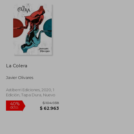
dcto.
$ 63.062
$ 48.025
La Colera
Javier Olivares
Astiberri Ediciones, 2020, 1
Edición, Tapa Dura, Nuevo