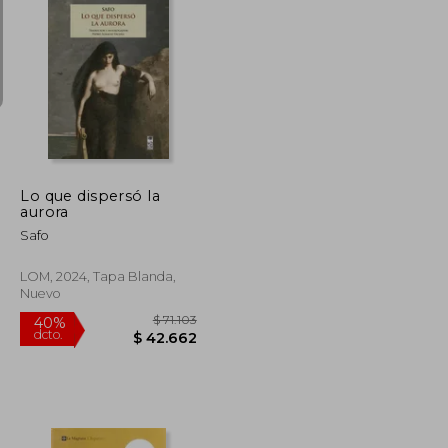
$ 57.517
$ 68.650
40%
dcto.
$ 34.510
$ 41.190
Lo que dispersó la
aurora
Safo
LOM, 2024, Tapa Blanda,
Nuevo