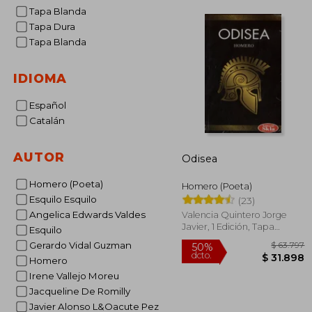
Tapa Blanda
Tapa Dura
Tapa Blanda
IDIOMA
Español
Catalán
AUTOR
Odisea
Homero (Poeta)
Homero (Poeta)
Esquilo Esquilo
(23)
Angelica Edwards Valdes
Valencia Quintero Jorge
Javier, 1 Edición, Tapa
Esquilo
Blanda, Nuevo
Gerardo Vidal Guzman
Homero
Irene Vallejo Moreu
Jacqueline De Romilly
$ 
Javier Alonso L&Oacute Pez
50%