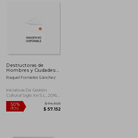
$ 32.900
$ 104.938
40%
dcto.
$ 29.610
$ 62.963
Destructoras de
Hombres y Ciudades:
Estudios Sobre la
Raquel Fornieles Sánchez
Femme Fatale en la
Literatura Griega: 7
(Ensayos)
Iniciativas De Gestión
Cultural Siglo Xxi S.L., 2016, 1
Edición, Tapa Blanda,
Nuevo