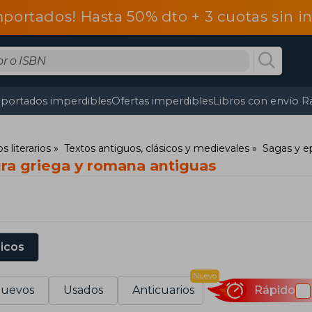
mportados! Hasta 50% dto + 3 cuotas sin 
portados imperdibles
Ofertas imperdibles
Libros con envío R
s literarios
Textos antiguos, clásicos y medievales
Sagas y e
ura griega y romana antiguas
sicos
Nuevo
uevos
Usados
Anticuarios
Rápido