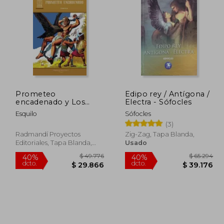
46.387
$ 138.481
50%
50%
dcto.
dcto.
3.194
$ 69.241
Prometeo
Edipo rey / Antígona /
encadenado y Los
Electra - Sófocles
siete sobre Tebas
Esquilo
Sófocles
(Ariel Juvenil Ilustrada)
(3)
Radmandí Proyectos
Zig-Zag, Tapa Blanda,
Editoriales, Tapa Blanda,
Usado
Nuevo