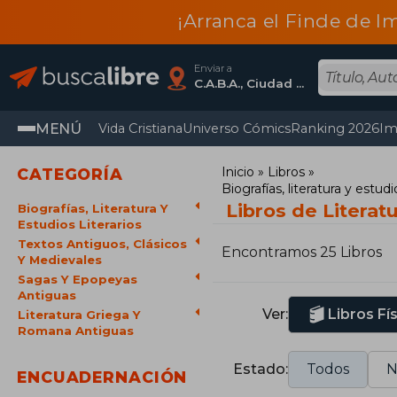
¡Arranca el Finde de I
Enviar a
C.A.B.A., Ciudad Autónoma De Buenos Aires
MENÚ
Vida Cristiana
Universo Cómics
Ranking 2026
Im
Inicio
Libros
CATEGORÍA
Biografías, literatura y estudio
Libros de Literat
Biografías, Literatura Y
Estudios Literarios
Textos Antiguos, Clásicos
Encontramos 25 Libros
Y Medievales
Sagas Y Epopeyas
Antiguas
Ver:
Libros Fí
Literatura Griega Y
Romana Antiguas
Estado:
Todos
N
ENCUADERNACIÓN