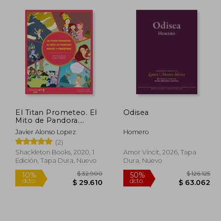
El Titan Prometeo. El
Odisea
Mito de Pandora.
Hades y Persefone
Javier Alonso Lopez
Homero
(2)
Shackleton Books, 2020, 1
Amor Vincit, 2026, Tapa
Edición, Tapa Dura, Nuevo
Dura, Nuevo
63.797
$ 32.900
10%
50%