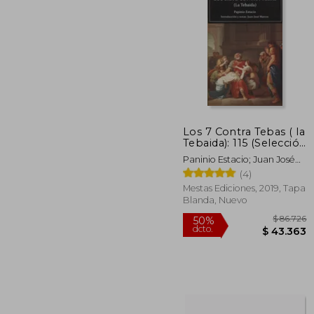
$ 1
50%
dcto.
$ 7
Los 7 Contra Tebas ( la
Tebaida): 115 (Selección
Clásicos Universales)
Paninio Estacio; Juan José
Marcos García
(4)
Mestas Ediciones, 2019, Tapa
Blanda, Nuevo