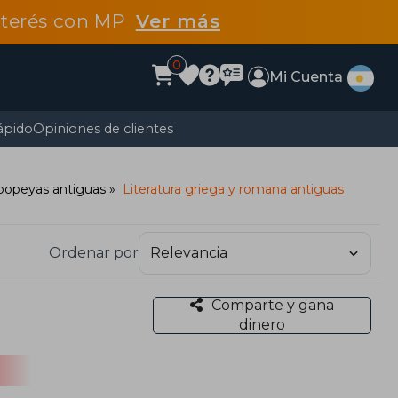
interés con MP
Ver más
0
Mi Cuenta
ápido
Opiniones de clientes
popeyas antiguas
Literatura griega y romana antiguas
Ordenar por
Comparte y gana
dinero