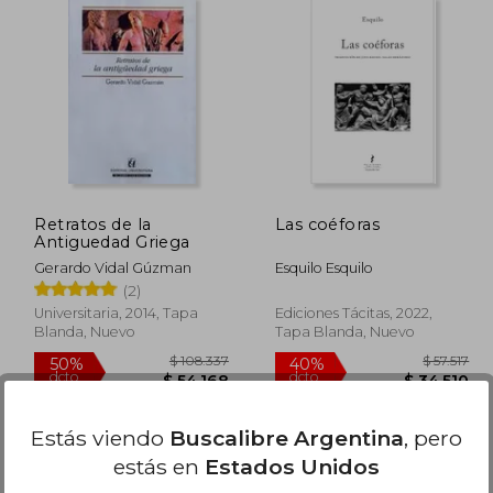
09.969
$ 62.165
40%
15%
dcto.
dcto.
4.984
$ 37.299
Retratos de la
Las coéforas
Antiguedad Griega
Gerardo Vidal Gúzman
Esquilo Esquilo
(2)
Universitaria, 2014, Tapa
Ediciones Tácitas, 2022,
Blanda, Nuevo
Tapa Blanda, Nuevo
Estás viendo
Buscalibre Argentina
, pero
estás en
Estados Unidos