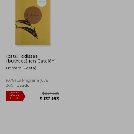
$ 106.544
$ 71.103
40%
dcto.
$ 53.272
$ 42.662
(cat).l`odissea
(butxaca) (en Catalán)
Homero (Poeta)
(078) La Magrana (078),
2001,
Usado