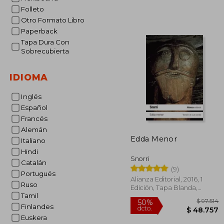
Folleto
Otro Formato Libro
Paperback
Tapa Dura Con
Sobrecubierta
IDIOMA
Inglés
Español
Francés
Alemán
Edda Menor
Italiano
Hindi
Snorri
Catalán
(9)
Portugués
Alianza Editorial, 2016, 1
Ruso
Edición, Tapa Blanda,
Tamil
Nuevo
Finlandes
Euskera