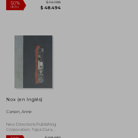
$ 42.499
$ 96.988
50%
Nox (en Inglés)
dcto.
$ 38.249
$ 48.494
Carson, Anne
New Directions Publishing
Corporation, Tapa Dura,
Nuevo