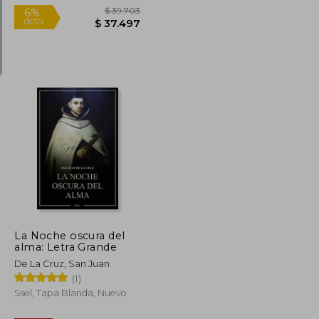
$ 81.412
$ 39.703
6%
dcto.
$ 40.706
$ 37.497
La Noche oscura del
alma: Letra Grande
De La Cruz, San Juan
(1)
Ssel, Tapa Blanda, Nuevo