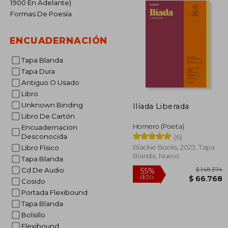
1900 En Adelante)
Formas De Poesía
ENCUADERNACIÓN
Tapa Blanda
Tapa Dura
Antiguo O Usado
Libro
Unknown Binding
Ilíada Liberada
Libro De Cartón
Homero (Poeta)
Encuadernacion
Desconocida
(6)
Blackie Books, 2023, Tapa
Libro Físico
Blanda, Nuevo
Tapa Blanda
Cd De Audio
Cosido
Portada Flexibound
Tapa Blanda
$ 1
55%
Bolsillo
dcto.
$ 6
Flexibound