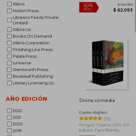
Xlibris
Notion Press
Libresco Feeds Private
Limited
Xlibris Us
Books On Demand
Xlibris Corporation
Finishing Line Press
Palala Press
Iuniverse
Wentworth Press
Bookleaf Publishing
$ 
50%
Literary Licensing Llc
dcto.
$ 6
AÑO EDICIÓN
Divina comedia
2022
Dante Alighieri
2021
(35)
2020
Penguin Clasicos, 2021, 001
Edición, Tapa Blanda,
2019
Nuevo