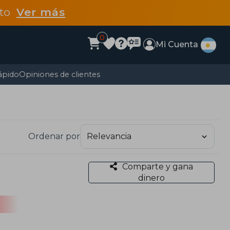
dto
Ver más
0
Mi Cuenta
ápido
Opiniones de clientes
Ordenar por
Comparte y gana
dinero