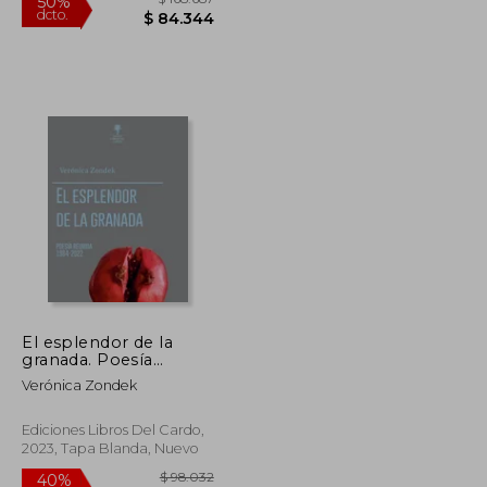
El esplendor de la
granada. Poesía
reunida 1984-2022
$ 205.831
$ 168.687
50%
Verónica Zondek
dcto.
$ 98.813
$ 84.344
Ediciones Libros Del Cardo,
2023, Tapa Blanda, Nuevo