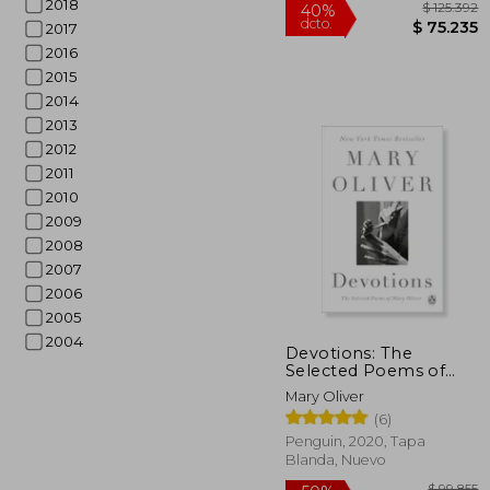
2018
2017
2016
2015
2014
2013
2012
2011
2010
2009
2008
2007
2006
2005
$ 
40%
2004
Devotions: The
dcto.
$ 7
Selected Poems of
Mary Oliver (en Inglés)
Mary Oliver
(6)
Penguin, 2020, Tapa
Blanda, Nuevo