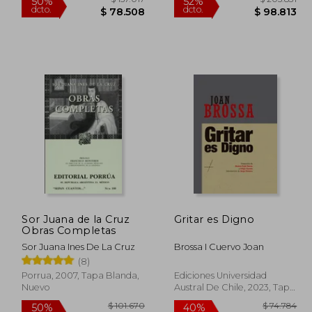
Sor Juana de la Cruz
Gritar es Digno
Obras Completas
99.855
$ 157.017
50%
52%
Sor Juana Ines De La Cruz
Brossa I Cuervo Joan
dcto.
dcto.
9.927
$ 78.508
(8)
Porrua, 2007, Tapa Blanda,
Ediciones Universidad
Nuevo
Austral De Chile, 2023, Tapa
Dura, Nuevo