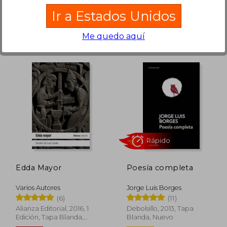
Nuevo
Ir a Estados Unidos
Me quedo aquí
124.186
$ 312.649
50%
50%
dcto.
dcto.
2.093
$ 156.324
Edda Mayor
Poesía completa
Varios Autores
Jorge Luis Borges
(6)
(11)
Alianza Editorial, 2016, 1
Debolsillo, 2013, Tapa
Edición, Tapa Blanda,
Blanda, Nuevo
Nuevo