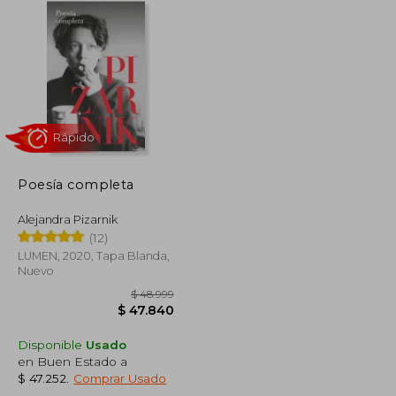
Poesía completa
Rápido
Alejandra Pizarnik
(12)
LUMEN, 2020, Tapa Blanda,
Nuevo
Disponible
Usado
en Buen Estado a
$ 229.826
$ 48.999
$ 47.252
.
Comprar Usado
$ 112.410
$ 47.840