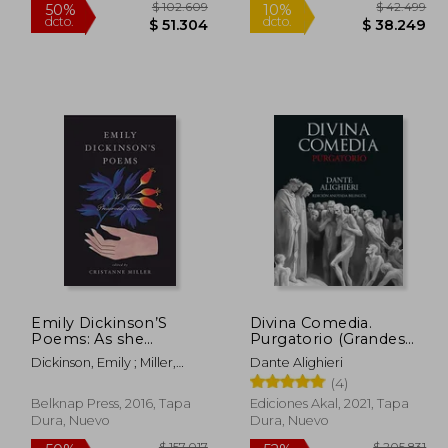
Rápido
125.392
$ 102.609
50%
10%
Emily Dickinson’S
Divina Comedia.
dcto.
dcto.
5.235
$ 51.304
Poems: As she
Purgatorio (Grandes
Preserved Them (en
Libros)
Dickinson, Emily ; Miller,
Dante Alighieri
Inglés)
Cristanne
(4)
Belknap Press, 2016, Tapa
Ediciones Akal, 2021, Tapa
Dura, Nuevo
Dura, Nuevo