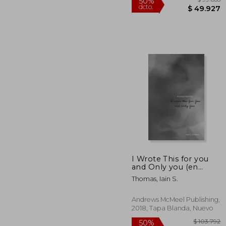
I Wrote This for you
and Only you (en
Inglés)
$ 
50%
Thomas, Iain S.
dcto.
$ 4
Andrews McMeel Publishing,
2018, Tapa Blanda, Nuevo