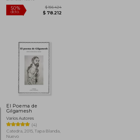
$ 78.248
$ 156.424
50%
dcto.
$ 39.124
$ 78.212
El Poema de
Gilgamesh
Varios Autores
(4)
Catedra, 2015, Tapa Blanda,
Nuevo