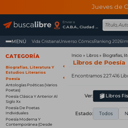
Jueves de C
Enviar a
C.A.B.A., Ciudad Autónoma De Buenos Aires
MENÚ
Vida Cristiana
Universo Cómics
Ranking 2026
Im
Inicio
Libros
Biografías, li
CATEGORÍA
Libros de Poesía
Biografías, Literatura Y
Estudios Literarios
Encontramos 227.416 Lib
Poesía
Antologías Poéticas (Varios
Poetas)
Ver:
Libros Fí
Poesía Clásica Y Anterior Al
Siglo Xx
Poesía De Poetas
Individuales
Estado:
Todos
N
Poesía Moderna Y
Contemporánea (Desde