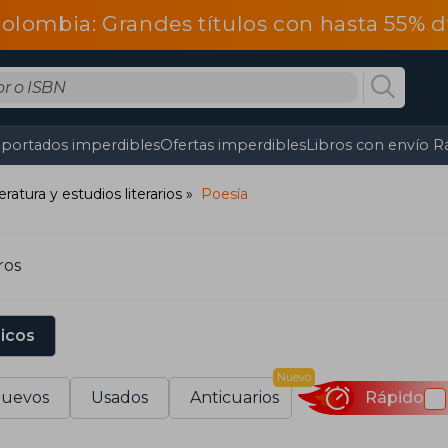
olombia: Grandes títulos con hasta 55% 
portados imperdibles
Ofertas imperdibles
Libros con envío R
teratura y estudios literarios
Poesía
ros
sicos
Nuevo
uevos
Usados
Anticuarios
Rápido