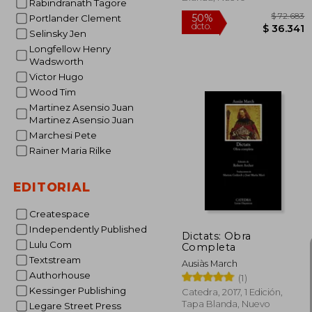
Rabindranath Tagore
Portlander Clement
Selinsky Jen
Longfellow Henry
Wadsworth
Victor Hugo
Wood Tim
Martinez Asensio Juan
Martinez Asensio Juan
Marchesi Pete
Rainer Maria Rilke
$ 
50%
dcto.
$ 3
EDITORIAL
Createspace
Independently Published
Dictats: Obra
Lulu Com
Completa
Textstream
Ausiàs March
Authorhouse
(1)
Kessinger Publishing
Catedra, 2017, 1 Edición,
Tapa Blanda, Nuevo
Legare Street Press