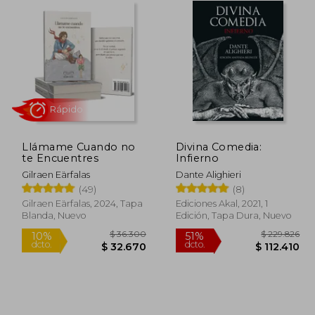
Llámame Cuando no
Divina Comedia:
Rápido
te Encuentres
Infierno
Gilraen Eärfalas
Dante Alighieri
(49)
(8)
Gilraen Eärfalas, 2024, Tapa
Ediciones Akal, 2021, 1
Blanda, Nuevo
Edición, Tapa Dura, Nuevo
48.374
$ 36.300
10%
51%
dcto.
dcto.
6.768
$ 32.670