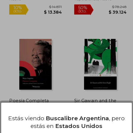
Rápido
72.683
$ 14.871
10%
50%
dcto.
dcto.
6.341
$ 13.384
Poesía Completa
Sir Gawain and the
Green Knight (en
Inglés)
Maya Angelou
Varios Autores
Estás viendo
Buscalibre Argentina
, pero
(4)
Valparaiso Ediciones, 2020,
Penguin Classics, 2006, No
estás en
Estados Unidos
Tapa Blanda, Nuevo
Edición, Tapa Blanda,