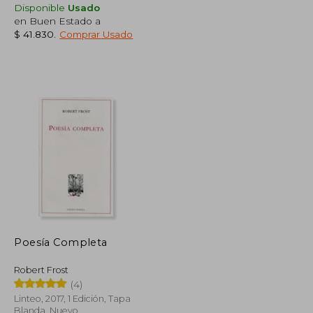
Disponible
Usado
en Buen Estado a
$ 41.830
.
Comprar Usado
$ 158.821
$ 95.164
50%
dcto.
$ 79.411
$ 47.582
Poesía Completa
Robert Frost
(4)
Linteo, 2017, 1 Edición, Tapa
Blanda, Nuevo