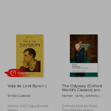
 97.514
$ 65.999
10%
50%
dcto.
dcto.
8.757
$ 59.399
Vida de Lord Byron (
The Odyssey (Oxford
World's Classics) (en
Inglés)
Emilio Castelar
Homer ; Verity, Anthony ;
Allan, William
Maxtor, 2021, Tapa Blanda,
Oxford University Press,
Nuevo
Tapa Blanda, Nuevo