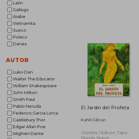
Latin
Gallego
Árabe
Vietnamita
$
Sueco
50%
dcto.
$ 4
Polaco
Danes
AUTOR
Lukiv Dan
Walter The Educator
William Shakespeare
John Milton
Smith Paul
Pablo Neruda
El Jardin del Profeta
Federico Garcia Lorca
Castlebury Thor
Kahlil Gibran
Edgar Allan Poe
Olaneta, 1 Edición, Tapa
Alighieri Dante
Blanda, Nuevo