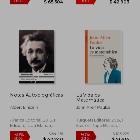
$ 22.485
$ 31.9
10%
10%
dcto.
dcto.
$ 20.237
$ 28.7
Notas Autobiográficas
La Vida es
Matemática
Albert Einstein
John Allen Paulos
Alianza Editorial, 2016, 1
Tusquets Editores, 2013, 1
Edición, Tapa Blanda,
Edición, Tapa Blanda,
Nuevo
Nuevo