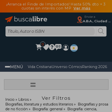
¡Arranca el Finde de Importados! Hasta 50% dto + 3
cuotas sin interés con MP
Ver más
Enviar a
C.A.B.A., Ciudad Autónoma De Buenos Aires
0
MENÚ
Vida Cristiana
Universo Cómics
Ranking 2026
Im
=
Ver Filtros
Inicio
Libros
Biografías, literatura y estudios literarios
Biografías y prosa
de no ficción
Biografía: general
Biografía: ciencia,