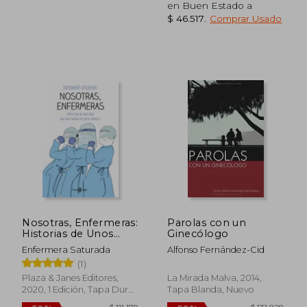
en Buen Estado a
$ 46.517
.
Comprar Usado
$ 108.327
$ 98.9
50%
50%
dcto.
dcto.
$ 54.163
$ 49.4
Nosotras, Enfermeras:
Parolas con un
Historias de Unos
Ginecólogo
Días que nos
Enfermera Saturada
Alfonso Fernández-Cid
Cambiaron Para
(1)
Siempre
Plaza & Janes Editores,
La Mirada Malva, 2014,
2020, 1 Edición, Tapa Dura,
Tapa Blanda, Nuevo
Nuevo