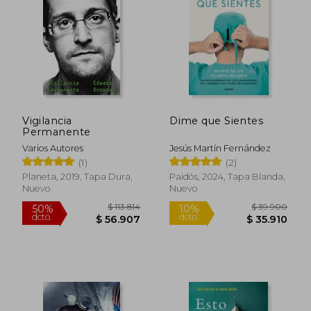
Vigilancia
Dime que Sientes
Permanente
Varios Autores
Jesús Martín Fernández
(1)
(2)
Planeta, 2019, Tapa Dura,
Paidós, 2024, Tapa Blanda,
Nuevo
Nuevo
$ 113.814
$ 39.9
50%
10%
dcto.
dcto.