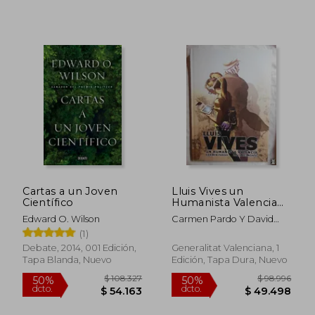
$ 69.137
$ 121.
40%
50%
dcto.
dcto.
$ 41.482
$ 60.7
Cartas a un Joven
Lluis Vives un
Científico
Humanista Valencia
(en Valenciano)
Edward O. Wilson
Carmen Pardo Y David
Belmonte
(1)
Debate, 2014, 001 Edición,
Generalitat Valenciana, 1
Tapa Blanda, Nuevo
Edición, Tapa Dura, Nuevo