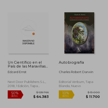
$ 102.322
$ 64.6
50%
40%
dcto.
dcto.
$ 51.161
$ 38.8
Un Científico en el
Autobiografía
País de las Maravillas
(el Café Cajal)
Edzard Ernst
Charles Robert Darwin
Next Door Publishers S.L.,
Editorial Verbum, Tapa
2018, 1 Edición, Tapa
Blanda, Nuevo
Blanda, Nuevo