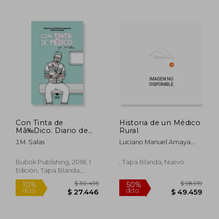
$ 74.673
$ 88.1
50%
50%
dcto.
dcto.
$ 37.337
$ 44.0
Con Tinta de
Historia de un Médico
Mã‰Dico. Diario de
Rural
un Mã©Dico de
J.M. Salas
Luciano Manuel Amaya
Urgencias Adicto a la
Gallo
Noche
Bubok Publishing, 2018, 1
, Tapa Blanda, Nuevo
Edición, Tapa Blanda,
Nuevo