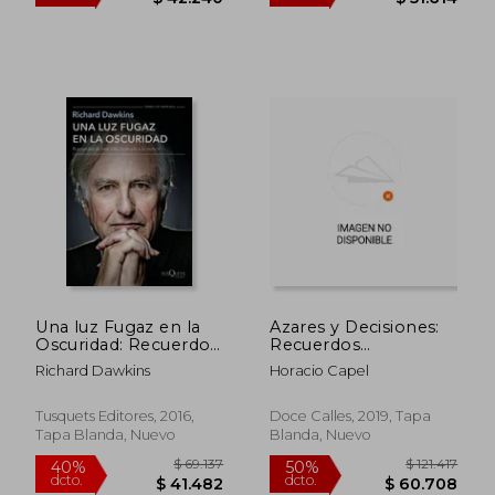
Una luz Fugaz en la
Azares y Decisiones:
Oscuridad: Recuerdos
Recuerdos
de una Vida Dedicada
Personales
Richard Dawkins
Horacio Capel
a la Ciencia
(Humanitas)
Tusquets Editores, 2016,
Doce Calles, 2019, Tapa
$ 131.008
$ 71.5
50%
40%
Tapa Blanda, Nuevo
Blanda, Nuevo
dcto.
dcto.
$ 65.504
$ 42.9