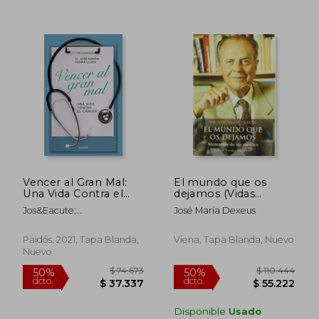
$ 141.981
$ 105.8
50%
50%
dcto.
dcto.
$ 70.990
$ 52.9
Vencer al Gran Mal:
El mundo que os
Una Vida Contra el
dejamos (Vidas
Cáncer (Divulgación)
singulares)
Jos&Eacute;
José María Dexeus
Ram&Oacute;N
Germ&Agrave; Lluch
Paidós, 2021, Tapa Blanda,
Viena, Tapa Blanda, Nuevo
Nuevo
Disponible
Usado