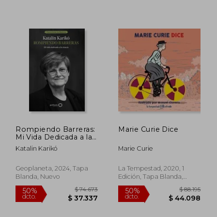
$ 125.564
$ 166.9
50%
50%
dcto.
dcto.
$ 62.782
$ 83.4
Rompiendo Barreras:
Marie Curie Dice
Mi Vida Dedicada a la
Ciencia
Katalin Karikó
Marie Curie
Geoplaneta, 2024, Tapa
La Tempestad, 2020, 1
Blanda, Nuevo
Edición, Tapa Blanda,
Nuevo