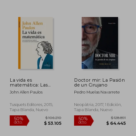
$ 121.331
$ 92.9
50%
50%
dcto.
dcto.
$ 60.665
$ 46.4
La vida es
Doctor mir: La Pasión
matemática: Las
de un Cirujano
ecuaciones que
John Allen Paulos
Pedro Muelas Navarrete
explican los avatares
de nuestra biografía
Tusquets Editores, 2015,
Neopàtria, 2017, 1 Edición,
Tapa Blanda, Nuevo
Tapa Blanda, Nuevo