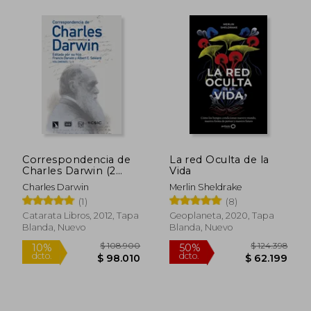
Correspondencia de
La red Oculta de la
Charles Darwin (2
Vida
$ 116.449
$ 87.7
50%
50%
Vols). Editada por su
dcto.
dcto.
Charles Darwin
Merlin Sheldrake
$ 58.224
$ 43.8
Hijo Francis Darwin y
(1)
(8)
Albert c. Seward
Catarata Libros, 2012, Tapa
Geoplaneta, 2020, Tapa
Blanda, Nuevo
Blanda, Nuevo