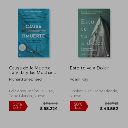
Rápido
Rápido
$ 41.520
$ 55.9
10%
10%
dcto.
dcto.
$ 37.368
$ 50.3
Causa de la Muerte:
Esto te va a Doler
La Vida y las Muchas
Muertes de un
Richard Shepherd
Adam Kay
Medico Forense
Ediciones Península, 2021,
Booket, 2019, Tapa Blanda,
Tapa Blanda, Nuevo
Nuevo