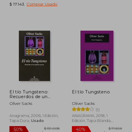
$ 17.143
.
Comprar Usado
$ 30.495
$ 98.9
10%
50%
dcto.
dcto.
$ 27.446
$ 49.4
El tío Tungsteno:
El tío Tungsteno
Recuerdos de un
Químico Precoz
Oliver Sacks
Oliver Sacks
(1)
Anagrama, 2006, 1 Edición,
ANAGRAMA, 2018, 1
Tapa Dura,
Usado
Edición, Tapa Blanda,
Nuevo