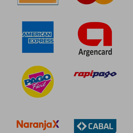
$ 74.673
$ 110.4
50%
50%
dcto.
dcto.
$ 37.337
$ 55.2