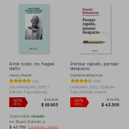
Ante todo, no hagas
Pensar rápido, pensar
daño
despacio
Henry Marsh
Daniel Kahneman
(12)
(73)
$ 108.900
$ 124.3
10%
50%
SALAMANDRA, 2019, 1
Debolsillo, 2022, 1 Edición,
dcto.
dcto.
$ 98.010
$ 62.1
Edición, Tapa Blanda,
Tapa Blanda, Nuevo
Nuevo
Disponible
Usado
en Buen Estado a
$ 43.799
.
Comprar Usado