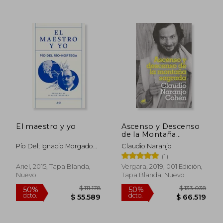
$ 48.999
$ 111.
10%
50%
dcto.
dcto.
$ 44.099
$ 55.5
El maestro y yo
Ascenso y Descenso
de la Montaña
Sagrada
Pío Del; Ignacio Morgado
Claudio Naranjo
(pr.) Río Hortega
(1)
Ariel, 2015, Tapa Blanda,
Vergara, 2019, 001 Edición,
Nuevo
Tapa Blanda, Nuevo