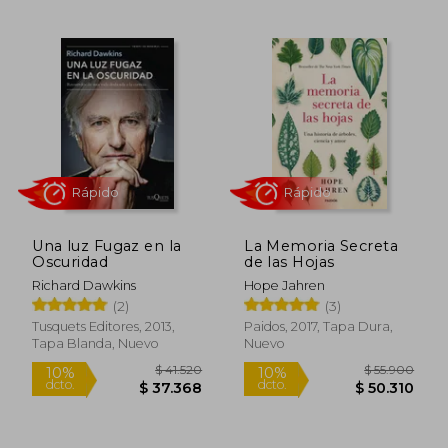
$ 111.178
$ 133.0
50%
50%
dcto.
dcto.
$ 55.589
$ 66.5
Una luz Fugaz en la
La Memoria Secreta
Oscuridad
de las Hojas
Richard Dawkins
Hope Jahren
(2)
(3)
Tusquets Editores, 2013,
Paidos, 2017, Tapa Dura,
Tapa Blanda, Nuevo
Nuevo