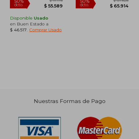
Disponible
Usado
en Buen Estado a
$ 46.517
.
Comprar Usado
$ 106.210
$ 128.
50%
50%
dcto.
dcto.
$ 53.105
$ 64.4
Nuestras Formas de Pago