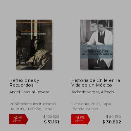
$ 102.711
$ 137.3
50%
50%
dcto.
dcto.
$ 51.355
$ 68.6
Reflexiones y
Historia de Chile en la
Recuerdos
Vida de un Médico
Ángel Pascual Devesa
Jadresic Vargas, Alfredo
Publicacions Institucionals
Catalonia, 2007, Tapa
Ua, 2019, 1 Edición, Tapa
Blanda, Nuevo
Blanda, Nuevo