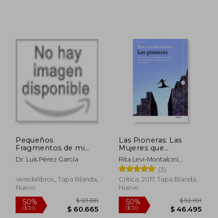
Pequeños
Las Pioneras: Las
Fragmentos de mi
Mujeres que
Vida
Cambiaron la
Dr. Luis Pérez García
Rita Levi-Montalcini;
Sociedad y la Ciencia
Giuseppina Tripodi
(3)
Desde la Antigüedad
Hasta Nuestros Días
Veredalibros,, Tapa Blanda,
Crítica, 2017, Tapa Blanda,
(Drakontos)
Nuevo
Nuevo
$ 84.481
$ 103.2
50%
50%
dcto.
dcto.
$ 42.240
$ 51.6