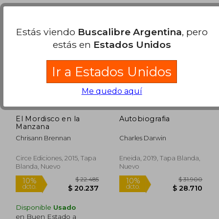
Estás viendo
Buscalibre Argentina
, pero
estás en
Estados Unidos
Ir a Estados Unidos
$ 128.766
$ 13.0
50%
10%
Me quedo aquí
dcto.
dcto.
$ 64.383
$ 11.7
El Mordisco en la
Autobiografia
Manzana
Chrisann Brennan
Charles Darwin
Circe Ediciones, 2015, Tapa
Eneida, 2019, Tapa Blanda,
Blanda, Nuevo
Nuevo
Disponible
Usado
en Buen Estado a