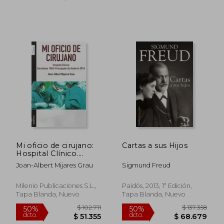
Mi oficio de cirujano:
Cartas a sus Hijos
Hospital Clínico.
Barcelona 1960-
Joan-Albert Mijares Grau
Sigmund Freud
$ 111.005
$ 72.1
50%
40%
Principado de
dcto.
dcto.
$ 55.503
$ 43.3
Andorra 2016
(Testimonios)
Milenio Publicaciones S.L.,
Paidós, 2013, 1ª Edición,
Tapa Blanda, Nuevo
Tapa Blanda, Nuevo