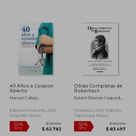
40 Años a Corazon
Obras Completas de
Abierto
Robertson
Manuel Calleja
Robert Étienne Gaspard;
Hern&Aacute;Ndez
Eugène Roch; Miguel
Herrero Herrero
Editorial Amarante, 2021,
Cinestesia, 2021, 1 Edición,
Grapado, Nuevo
Tapa Dura, Nuevo