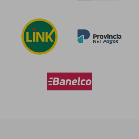
$ 111.178
$ 131.
50%
50%
dcto.
dcto.
$ 55.589
$ 65.9