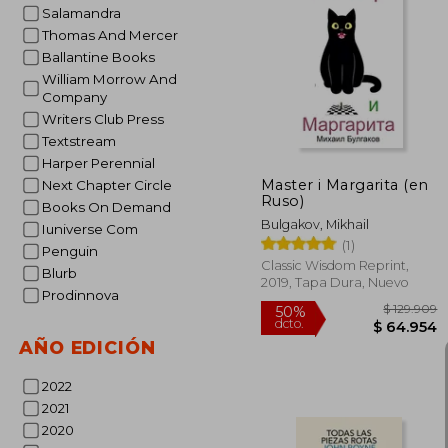
Salamandra
Thomas And Mercer
$ 
50%
Ballantine Books
dcto.
$ 4
William Morrow And
Company
Writers Club Press
Textstream
Harper Perennial
Master i Margarita (en
Next Chapter Circle
Ruso)
Books On Demand
Bulgakov, Mikhail
Iuniverse Com
(1)
Penguin
Classic Wisdom Reprint,
Blurb
2019, Tapa Dura, Nuevo
Prodinnova
AÑO EDICIÓN
2022
2021
2020