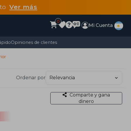
dto
Ver más
0
Mi Cuenta
ápido
Opiniones de clientes
rior
Ordenar por
Comparte y gana
dinero