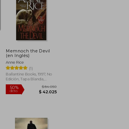
$ 73.811
$ 36.504
10%
dcto.
$ 44.287
$ 32.854
Memnoch the Devil
(en Inglés)
Anne Rice
(1)
Ballantine Books, 1997, No
Edición, Tapa Blanda,
Nuevo