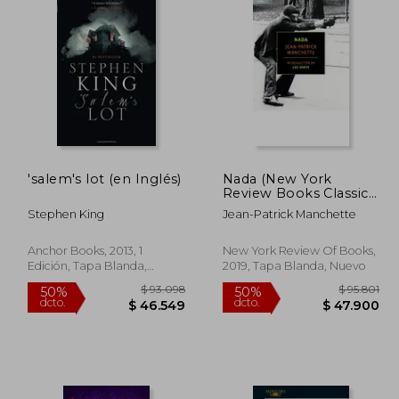
'salem's lot (en Inglés)
Nada (New York
Review Books Classics)
(en Inglés)
Stephen King
Jean-Patrick Manchette
Anchor Books, 2013, 1
New York Review Of Books,
Edición, Tapa Blanda,
2019, Tapa Blanda, Nuevo
Nuevo