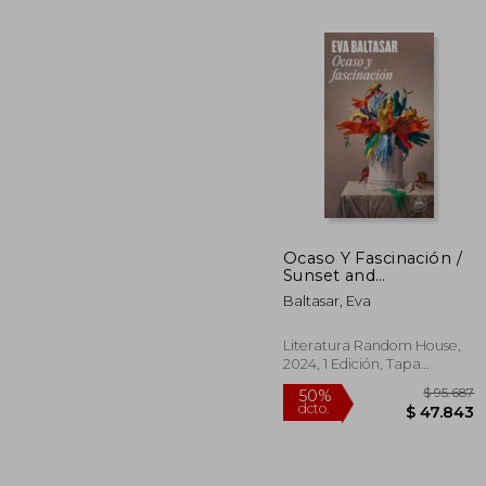
$ 
55%
dcto.
$ 4
Ocaso Y Fascinación /
Sunset and
Fascination
Baltasar, Eva
Literatura Random House,
2024, 1 Edición, Tapa
Blanda, Nuevo