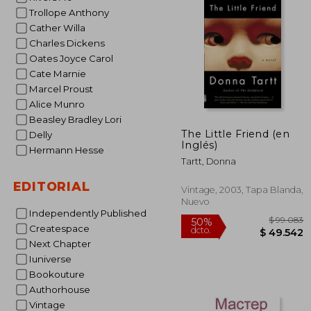
$ 
10%
Trollope Anthony
dcto.
$ 2
Cather Willa
Charles Dickens
Oates Joyce Carol
Cate Marnie
Marcel Proust
Alice Munro
Beasley Bradley Lori
The Little Friend (en
Delly
Inglés)
Hermann Hesse
Tartt, Donna
EDITORIAL
Vintage, 2003, Tapa Blanda,
Nuevo
Independently Published
Createspace
Next Chapter
Iuniverse
Bookouture
Authorhouse
Vintage