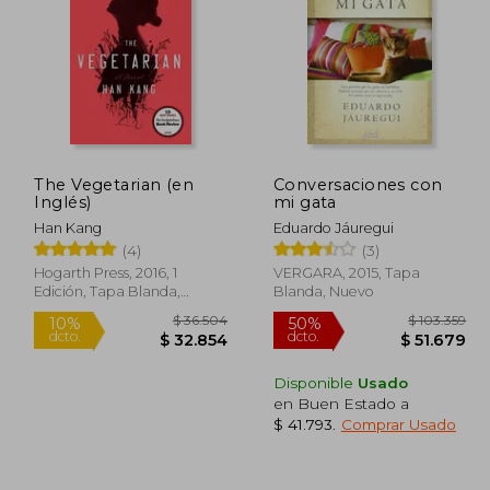
07.625
$ 46.499
10%
50%
dcto.
dcto.
3.812
$ 41.849
The Vegetarian (en
Conversaciones con
Inglés)
mi gata
Han Kang
Eduardo Jáuregui
(4)
(3)
Hogarth Press, 2016, 1
VERGARA, 2015, Tapa
Edición, Tapa Blanda,
Blanda, Nuevo
Nuevo
Disponible
Usado
en Buen Estado a
$ 41.793
.
Comprar Usado