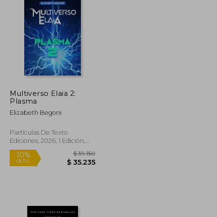
$ 95.801
$ 86.018
50%
dcto.
$ 47.900
$ 43.009
Multiverso Elaia 2:
Plasma
Elizabeth Begoni
Partículas De Texto
Ediciones, 2026, 1 Edición,
Tapa Blanda, Nuevo