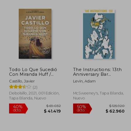
94.088
$ 36.504
10%
50%
dcto.
dcto.
2.339
$ 32.854
Todo Lo Que Sucedió
The Instructions: 13th
Con Miranda Huff /
Anniversary Bar
Everything That
Mitzvah Edition (en
Castillo, Javier
Levin, Adam
Happened to Miranda
Inglés)
(2)
Huff
Debolsillo, 2021, 001 Edición,
McSweeney's, Tapa Blanda,
Tapa Blanda, Nuevo
Nuevo