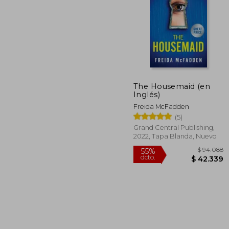
$ 1
50%
dcto.
$ 5
The Housemaid (en
Inglés)
Freida McFadden
(5)
Grand Central Publishing,
2022, Tapa Blanda, Nuevo