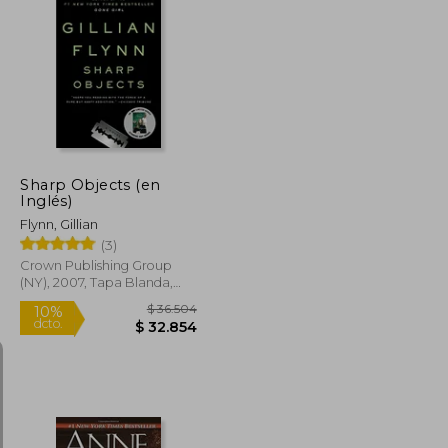
$ 86.963
$ 39.150
10%
dcto.
$ 39.133
$ 35.235
Sharp Objects (en
Inglés)
Flynn, Gillian
(3)
Crown Publishing Group
(NY), 2007, Tapa Blanda,
Nuevo