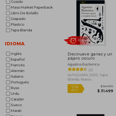
Cosido
Mass Market Paperback
Libro De Bolsillo
Grapado
Plastico
Tapa Blanda
IDIOMA
Inglés
Diecinueve garras y un
Rápido
pájaro oscuro
Español
Agustina Bazterrica
Francés
(2)
Alemán
ALFAGUARA, 2020, Tapa
Italiano
Blanda, Nuevo
Portugués
Ruso
Urdu
Catalán
Sueco
$ 
10%
Marati
dcto.
$ 3