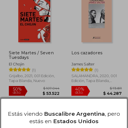
99.083
$ 84.050
50%
55%
dcto.
dcto.
9.542
$ 42.025
Siete Martes / Seven
Los cazadores
Tuesdays
El Chojin
James Salter
(1)
(1)
Grijalbo, 2021, 001 Edición,
SALAMANDRA, 2020, 001
Tapa Blanda, Nuevo
Edición, Tapa Blanda,
Nuevo
Estás viendo
Buscalibre Argentina
, pero
estás en
Estados Unidos