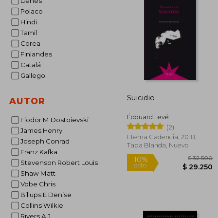
Danes
Polaco
Hindi
Tamil
Corea
Finlandes
Catalá
Gallego
Suicidio
AUTOR
Édouard Levé
Fiodor M Dostoievski
(2)
James Henry
Eterna Cadencia, 2018,
Joseph Conrad
Tapa Blanda, Nuevo
Franz Kafka
Stevenson Robert Louis
Shaw Matt
Vobe Chris
Billups E Denise
Collins Wilkie
Rivers A J