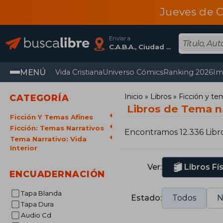
Jueves de C
Enviar a
C.A.B.A., Ciudad Autónoma De Buenos Aires
MENÚ
Vida Cristiana
Universo Cómics
Ranking 2026
Im
Inicio
Libros
Ficción y te
CATEGORÍA
Libros de Tema na
Ficción Y Temas Afines
Ficción: Temas Narrativos
Encontramos 12.336 Libr
Tema Narrativo: Vida
Interior
Ver:
Libros Fí
ENCUADERNACIÓN
Tapa Blanda
Estado:
Todos
N
Tapa Dura
Audio Cd