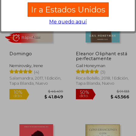
Ir a Estados Unidos
Me quedo aquí
29.909
$ 107.044
50%
40%
dcto.
dcto.
4.954
$ 53.522
Domingo
Eleanor Oliphant está
perfectamente
Nemirovsky, Irene
Gail Honeyman
(4)
(3)
Salamandra, 2017, 1 Edición,
Roca Bolsillo, 2018, 1 Edición,
Tapa Blanda, Nuevo
Tapa Blanda, Nuevo
Rápido