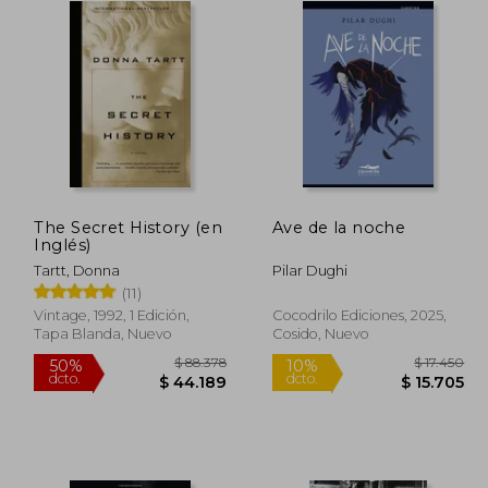
The Secret History (en
Ave de la noche
Inglés)
Tartt, Donna
Pilar Dughi
(11)
Vintage, 1992, 1 Edición,
Cocodrilo Ediciones, 2025,
Tapa Blanda, Nuevo
Cosido, Nuevo
34.999
$ 88.378
50%
10%
dcto.
dcto.
1.499
$ 44.189