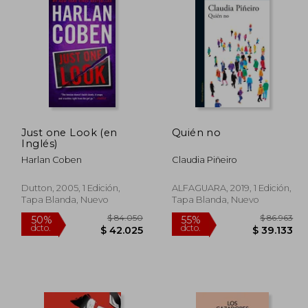
32.500
$ 93.098
50%
50%
dcto.
dcto.
9.250
$ 46.549
Just one Look (en
Quién no
Inglés)
Harlan Coben
Claudia Piñeiro
Dutton, 2005, 1 Edición,
ALFAGUARA, 2019, 1 Edición,
Tapa Blanda, Nuevo
Tapa Blanda, Nuevo