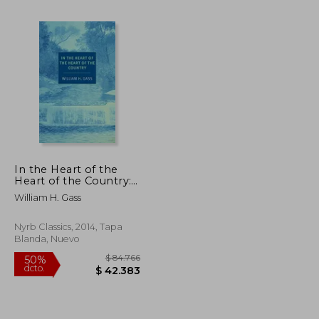
$ 103.359
$ 113.252
50%
dcto.
$ 51.679
$ 56.626
In the Heart of the
Heart of the Country:
And Other Stories
William H. Gass
(Nyrb Classics) (en
Inglés)
Nyrb Classics, 2014, Tapa
Blanda, Nuevo