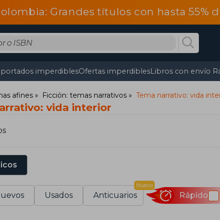
olombia: Grandes títulos con hasta 55% 
portados imperdibles
Ofertas imperdibles
Libros con envío R
mas afines
Ficción: temas narrativos
Tema narrativo: vida inte
rrativo: vida interior
os
sicos
Nuevo
uevos
Usados
Anticuarios
Rápido