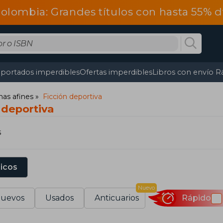
olombia: Grandes títulos con hasta 55% 
portados imperdibles
Ofertas imperdibles
Libros con envío R
mas afines
Ficción deportiva
 deportiva
s
sicos
Nuevo
uevos
Usados
Anticuarios
Rápido