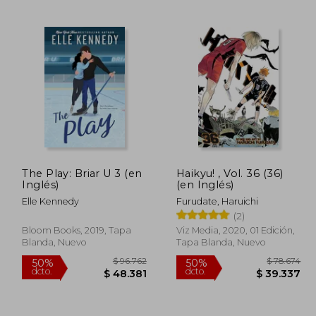
84.643
$ 97.243
50%
50%
dcto.
dcto.
0.786
$ 48.621
The Play: Briar U 3 (en
Haikyu! , Vol. 36 (36)
Inglés)
(en Inglés)
Elle Kennedy
Furudate, Haruichi
(2)
Bloom Books, 2019, Tapa
Viz Media, 2020, 01 Edición,
Blanda, Nuevo
Tapa Blanda, Nuevo