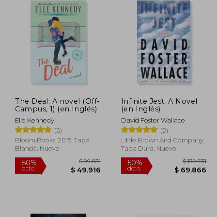
The Deal: A novel (Off-
Infinite Jest: A Novel
Campus, 1) (en Inglés)
(en Inglés)
Elle Kennedy
David Foster Wallace
(3)
(2)
Bloom Books, 2015, Tapa
Little Brown And Company,
Blanda, Nuevo
Tapa Dura, Nuevo
65.700
$ 99.831
50%
50%
dcto.
dcto.
2.850
$ 49.916