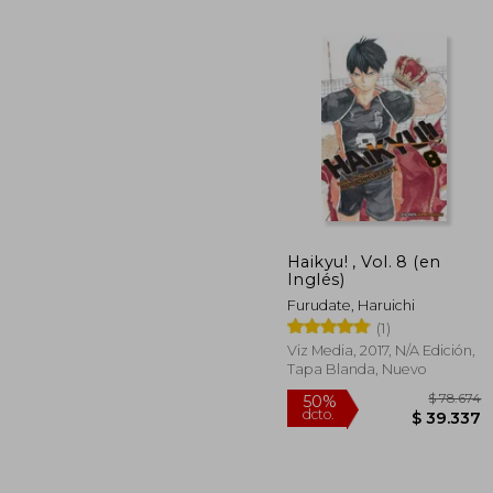
Haikyu! , Vol. 8 (en
Inglés)
$
50%
dcto.
Furudate, Haruichi
$ 4
(1)
Viz Media, 2017, N/A Edición,
Tapa Blanda, Nuevo