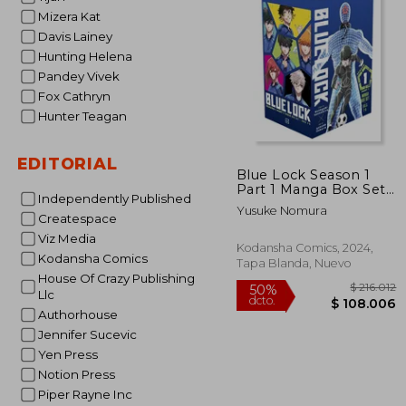
$
50%
Mizera Kat
dcto.
$ 5
Davis Lainey
Hunting Helena
Pandey Vivek
Fox Cathryn
Hunter Teagan
EDITORIAL
Blue Lock Season 1
Part 1 Manga Box Set
Independently Published
(en Inglés)
Yusuke Nomura
Createspace
Viz Media
Kodansha Comics, 2024,
Kodansha Comics
Tapa Blanda, Nuevo
House Of Crazy Publishing
Llc
Authorhouse
Jennifer Sucevic
Yen Press
Notion Press
Piper Rayne Inc