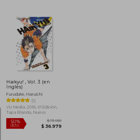
$ 108.327
$ 91.133
50%
dcto.
$ 54.163
$ 45.566
Haikyu! , Vol. 3 (en
Inglés)
Furudate, Haruichi
(1)
Viz Media, 2016, 01 Edición,
Tapa Blanda, Nuevo