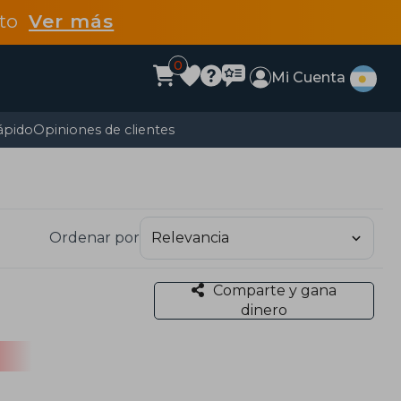
dto
Ver más
0
Mi Cuenta
ápido
Opiniones de clientes
Ordenar por
Comparte y gana
dinero