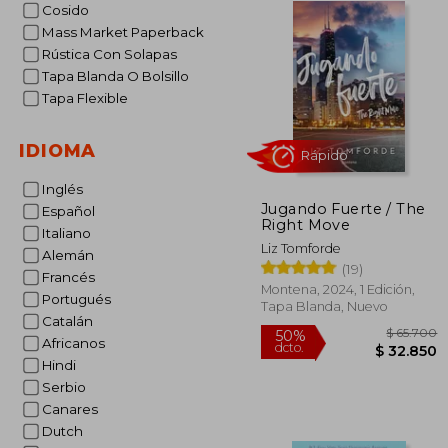
Cosido
Mass Market Paperback
Rústica Con Solapas
Tapa Blanda O Bolsillo
Tapa Flexible
IDIOMA
Inglés
Jugando Fuerte / The
Español
Rápido
Right Move
Italiano
Liz Tomforde
Alemán
(19)
Francés
Montena, 2024, 1 Edición,
Portugués
Tapa Blanda, Nuevo
Catalán
Africanos
Hindi
Serbio
Canares
$ 
50%
Dutch
dcto.
$ 3