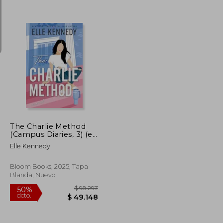
$ 98.355
$ 73.959
50%
dcto.
$ 49.178
$ 36.979
The Charlie Method
(Campus Diaries, 3) (en
Inglés)
Elle Kennedy
Bloom Books, 2025, Tapa
Blanda, Nuevo