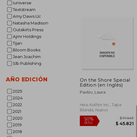
Iuniverse
Textstream
$ 
Amy Daws Llc
50%
dcto.
$ 10
Natasha Madison
Outskirts Press
Ajmr Holdings
Tijan
Bloom Books
Jean Joachim
Slb Publishing
AÑO EDICIÓN
On the Shore Special
Edition (en Inglés)
2025
Pavlov, Laura
2024
2022
Hea-Author Inc., Tapa
Blanda, Nuevo
2021
2020
2019
2018