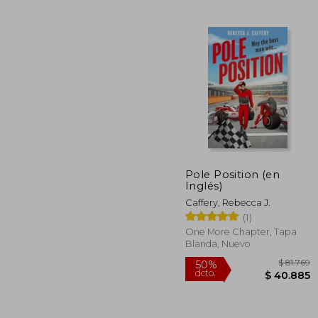
$ 
40%
dcto.
$ 5
Pole Position (en
Inglés)
Caffery, Rebecca J.
(1)
One More Chapter, Tapa
Blanda, Nuevo