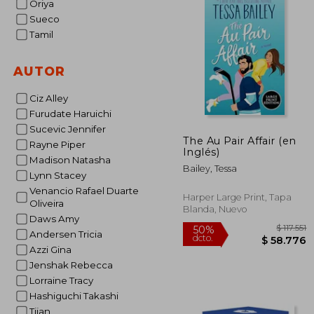
Oriya
Sueco
Tamil
AUTOR
Ciz Alley
Furudate Haruichi
Sucevic Jennifer
The Au Pair Affair (en
Rayne Piper
Inglés)
Madison Natasha
Bailey, Tessa
Lynn Stacey
Venancio Rafael Duarte
Harper Large Print, Tapa
Oliveira
Blanda, Nuevo
Daws Amy
Andersen Tricia
Azzi Gina
Jenshak Rebecca
Lorraine Tracy
Hashiguchi Takashi
Tijan