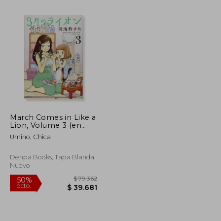
March Comes in Like a
Lion, Volume 3 (en
$ 78.674
$ 73.959
50%
Inglés)
dcto.
Umino, Chica
$ 39.337
$ 36.979
Denpa Books, Tapa Blanda,
Nuevo