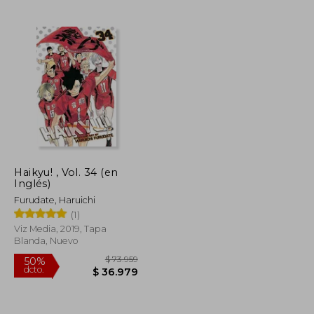
$ 117.727
$ 98.297
50%
dcto.
$ 58.863
$ 49.148
Haikyu! , Vol. 34 (en
Inglés)
Furudate, Haruichi
(1)
Viz Media, 2019, Tapa
Blanda, Nuevo