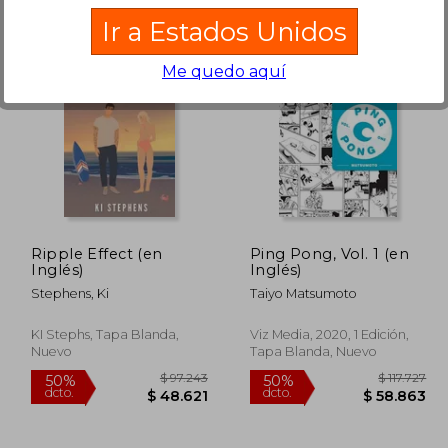
Ir a Estados Unidos
Me quedo aquí
91.643
$ 82.752
50%
50%
dcto.
dcto.
5.821
$ 41.376
Ripple Effect (en
Ping Pong, Vol. 1 (en
Inglés)
Inglés)
Stephens, Ki
Taiyo Matsumoto
KI Stephs, Tapa Blanda,
Viz Media, 2020, 1 Edición,
Nuevo
Tapa Blanda, Nuevo