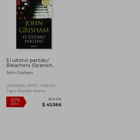
$ 25.899
$ 122.390
50%
dcto.
$ 24.716
$ 61.195
El ultimo partido/
Bleachers (Spanish
Edition)
John Grisham
Debolsillo, 2009, 1 Edición,
Tapa Blanda, Nuevo