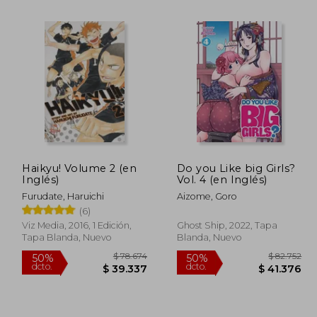
Haikyu! Volume 2 (en
Do you Like big Girls?
Inglés)
Vol. 4 (en Inglés)
 81.769
$ 96.762
50%
50%
dcto.
dcto.
Furudate, Haruichi
Aizome, Goro
0.885
$ 48.381
(6)
Viz Media, 2016, 1 Edición,
Ghost Ship, 2022, Tapa
Tapa Blanda, Nuevo
Blanda, Nuevo