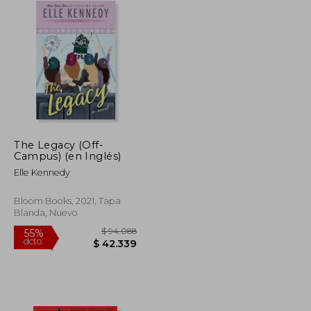
The Legacy (Off-
Campus) (en Inglés)
Elle Kennedy
Bloom Books, 2021, Tapa
Blanda, Nuevo
$ 139.731
$ 94.088
55%
dcto.
$ 69.866
$ 42.339