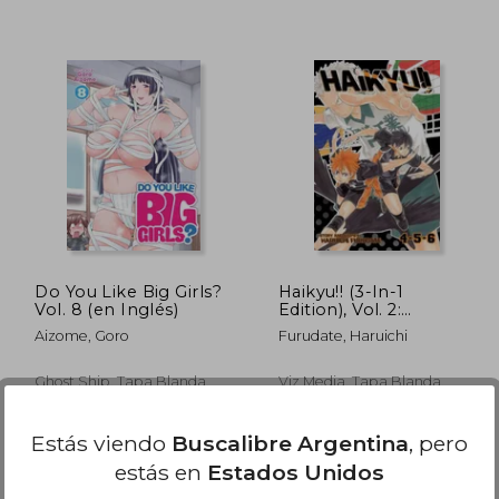
216.012
$ 101.713
50%
50%
dcto.
dcto.
8.006
$ 50.856
Do You Like Big Girls?
Haikyu!! (3-In-1
Vol. 8 (en Inglés)
Edition), Vol. 2:
Includes Vols. 4, 5 & 6
Aizome, Goro
Furudate, Haruichi
(en Inglés)
Ghost Ship, Tapa Blanda,
Viz Media, Tapa Blanda,
Nuevo
Nuevo
Estás viendo
Buscalibre Argentina
, pero
estás en
Estados Unidos