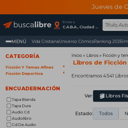
Jueves de C
Enviar a
C.A.B.A., Ciudad Autónoma De Buenos Aires
MENÚ
Vida Cristiana
Universo Cómics
Ranking 2026
Im
Inicio
Libros
Ficción y te
CATEGORÍA
Libros de Ficción
Ficción Y Temas Afines
Ficción Deportiva
Encontramos 4.541 Libro
ENCUADERNACIÓN
Ver:
Libros Fí
Tapa Blanda
Tapa Dura
Audio Cd
Estado:
Todos
N
Audiolibro
Cd De Audio