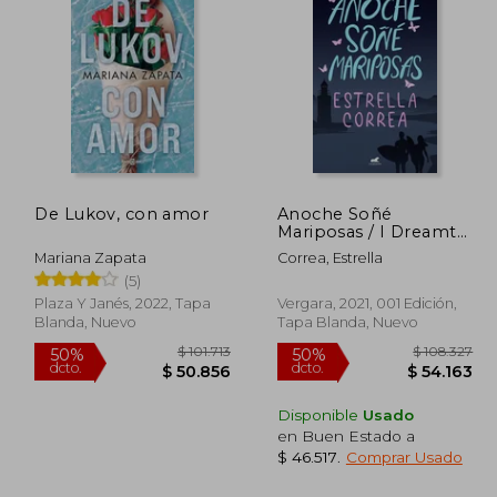
 117.551
$ 102.843
50%
5%
dcto.
dcto.
8.776
$ 51.421
De Lukov, con amor
Anoche Soñé
Mariposas / I Dreamt
of Butterflies Last
Mariana Zapata
Correa, Estrella
Night
(5)
Plaza Y Janés, 2022, Tapa
Vergara, 2021, 001 Edición,
Blanda, Nuevo
Tapa Blanda, Nuevo
Disponible
Usado
en Buen Estado a
$ 46.517
.
Comprar Usado