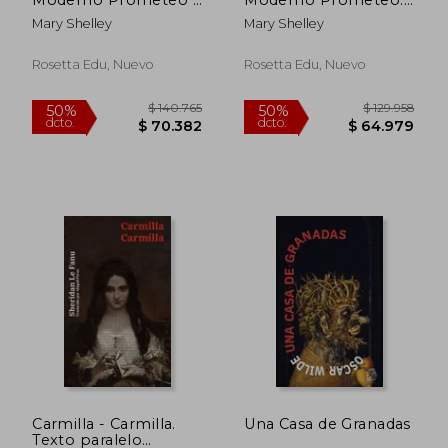
Frankenstein; Or, the
Nueva Traducción al
Mary Shelley
Mary Shelley
Modern Prometheus:
Español
Texto Paralelo
Bilingüe - Bilingual
Rosetta Edu, Nuevo
Rosetta Edu, Nuevo
$ 23.250
$ 21.8
Edition: Inglés -
10%
10%
Español
dcto.
dcto.
$ 20.925
$ 19.7
Carmilla - Carmilla.
Una Casa de Granadas
Texto paralelo