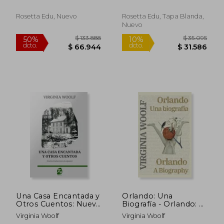
Edition: Inglés -
Español
Rosetta Edu, Nuevo
Rosetta Edu, Tapa Blanda,
Nuevo
$ 131.923
$ 133.8
50%
50%
dcto.
dcto.
$ 65.961
$ 66.9
Una Casa Encantada y
Orlando: Una
Otros Cuentos: Nueva
Biografía - Orlando: A
Traducción al Español
Biography: Texto
Virginia Woolf
Virginia Woolf
Paralelo Bilingüe -