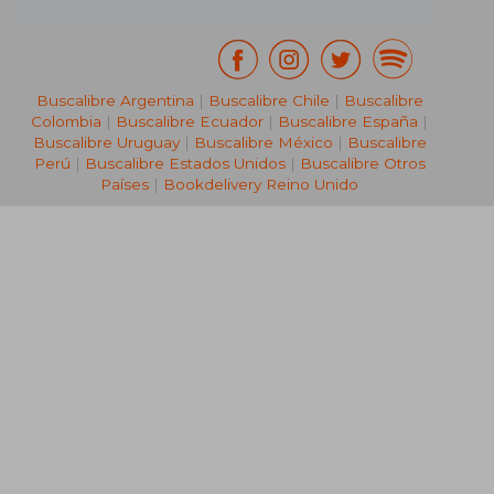
Suscríbete para recibir ofertas y
promociones
¿Necesitas ayuda?
Ir a Centro de Soporte
Buscalibre Argentina
Derechos Reservados.
Buscalibre Argentina
|
Buscalibre Chile
|
Buscalibre
Colombia
|
Buscalibre Ecuador
|
Buscalibre España
|
Buscalibre Uruguay
|
Buscalibre México
|
Buscalibre