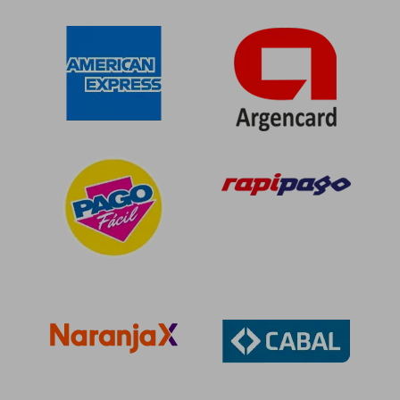
$ 124.948
$ 119.5
50%
50%
dcto.
dcto.
$ 62.474
$ 59.7