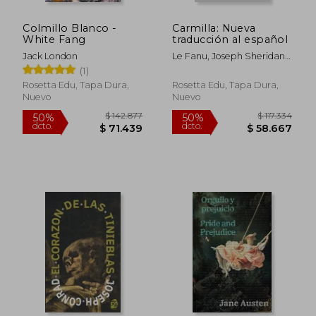
Colmillo Blanco -
Carmilla: Nueva
White Fang
traducción al español
Jack London
Le Fanu, Joseph Sheridan;
Pérez, Abigail
(1)
Rosetta Edu, Tapa Dura,
Rosetta Edu, Tapa Dura,
Nuevo
Nuevo
$ 142.877
$ 117.
50%
50%
dcto.
dcto.
$ 71.439
$ 58.6