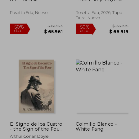
Milagro Guillén
Rosetta Edu, Nuevo
Rosetta Edu, 2026, Tapa
Dura, Nuevo
$ 15.950
$ 13.0
10%
10%
dcto.
dcto.
$ 14.355
$ 11.7
El Signo de los Cuatro
Colmillo Blanco -
- the Sign of the Four:
White Fang
Texto Paralelo
Arthur Conan Doyle
Bilingüe - Bilingual