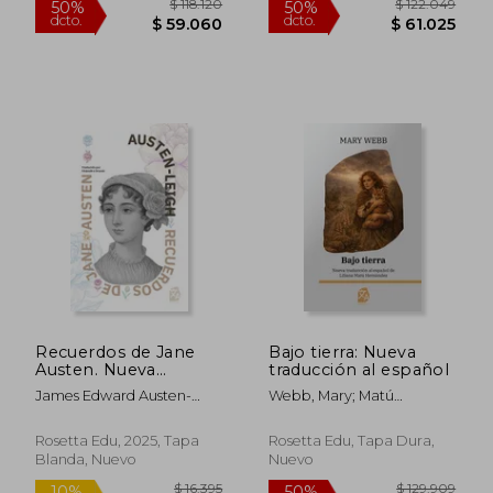
$ 27.050
$ 133.4
10%
50%
dcto.
dcto.
$ 24.345
$ 66.7
Recuerdos de Jane
Bajo tierra: Nueva
Austen. Nueva
traducción al español
traducción al español
James Edward Austen-
Webb, Mary; Matú
Leigh
Hernández, Liliana
Rosetta Edu, 2025, Tapa
Rosetta Edu, Tapa Dura,
Blanda, Nuevo
Nuevo