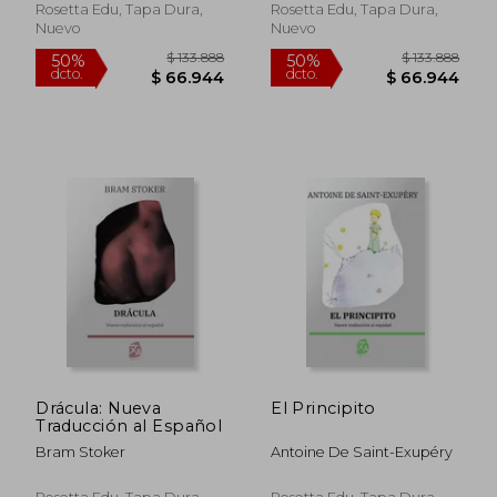
Bilingual Edition:
Rosetta Edu, Tapa Dura,
Rosetta Edu, Tapa Dura,
Inglés - Español
Nuevo
Nuevo
$ 142.631
$ 119.
Drácula: Nueva
El Principito
50%
50%
dcto.
dcto.
Traducción al Español
$ 71.316
$ 59.8
Bram Stoker
Antoine De Saint-Exupéry