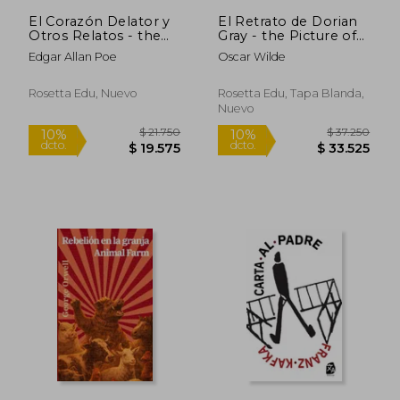
El Corazón Delator y
El Retrato de Dorian
Otros Relatos - the
Gray - the Picture of
Tell-Tale Heart and
Dorian Gray: Texto
Edgar Allan Poe
Oscar Wilde
Other Stories: Texto
Paralelo Bilingüe -
Paralelo Bilingüe -
Bilingual Edition:
Bilingual Edition:
Inglés - Español
Rosetta Edu, Nuevo
Rosetta Edu, Tapa Blanda,
Inglés - Español
Nuevo
$ 21.750
$ 37.2
10%
10%
dcto.
dcto.
$ 19.575
$ 33.5