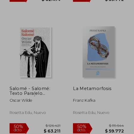
$ 16.395
$ 129.9
10%
50%
dcto.
dcto.
$ 14.756
$ 64.9
Salomé - Salomé:
La Metamorfosis
Texto Paralelo
Bilingüe - Édition
Oscar Wilde
Franz Kafka
Bilingue: Francés -
Español
Rosetta Edu, Nuevo
Rosetta Edu, Nuevo