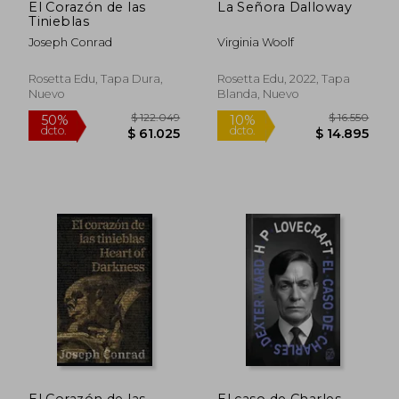
El Corazón de las
La Señora Dalloway
Tinieblas
Joseph Conrad
Virginia Woolf
Rosetta Edu, Tapa Dura,
Rosetta Edu, 2022, Tapa
Nuevo
Blanda, Nuevo
$ 122.049
$ 16.5
El Corazón de las
El caso de Charles