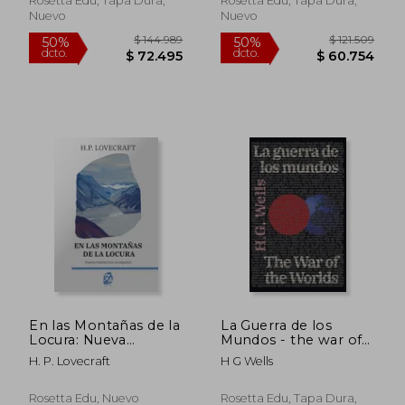
Rosetta Edu, Tapa Dura,
Rosetta Edu, Tapa Dura,
Nuevo
Nuevo
En las Montañas de la
La Guerra de los
Locura: Nueva
Mundos - the war of
Traducción al Español
the Worlds
H. P. Lovecraft
H G Wells
$ 133.888
$ 133.8
50%
50%
dcto.
dcto.
$ 66.944
$ 66.9
Rosetta Edu, Nuevo
Rosetta Edu, Tapa Dura,