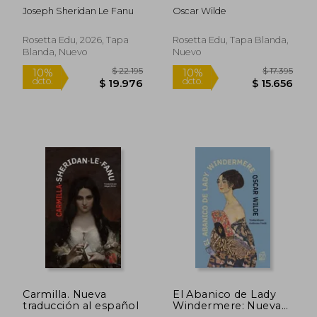
bilingüe - Bilingual
Joseph Sheridan Le Fanu
Oscar Wilde
edition: Inglés -
Español / English -
Spanish
Rosetta Edu, 2026, Tapa
Rosetta Edu, Tapa Blanda,
Blanda, Nuevo
Nuevo
$ 140.765
$ 129.9
50%
50%
dcto.
dcto.
$ 70.382
$ 64.9
Carmilla. Nueva
El Abanico de Lady
traducción al español
Windermere: Nueva
Traducción al Español