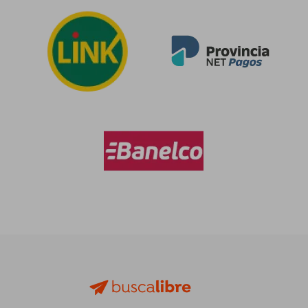
$ 126.421
$ 119.5
50%
50%
dcto.
dcto.
$ 63.211
$ 59.7