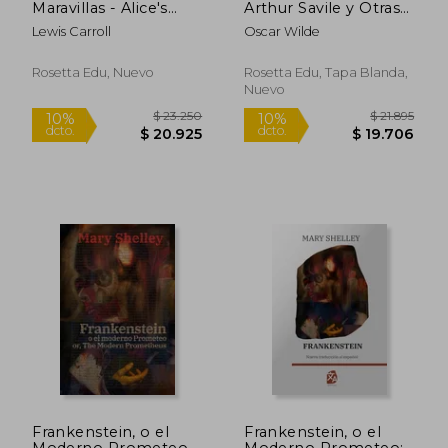
Maravillas - Alice's
Arthur Savile y Otras
Adventures in
Historias
Lewis Carroll
Oscar Wilde
$ 114.386
$ 14.4
Wonderland
50%
10%
dcto.
dcto.
$ 57.193
$ 13.0
Rosetta Edu, Nuevo
Rosetta Edu, Tapa Blanda,
Nuevo
Frankenstein, o el
Frankenstein, o el
Moderno Prometeo -
Moderno Prometeo: