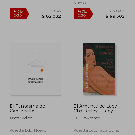
Nuevo
El Fantasma de
El Amante de Lady
Canterville
Chatterley - Lady
Chatterley's Lover
Oscar Wilde
D H Lawrence
Rosetta Edu, Nuevo
Rosetta Edu, Tapa Dura,
$ 144.989
$ 121.5