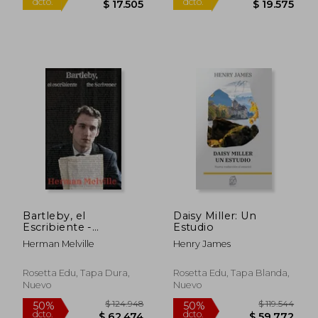
Español / English -
Spanish
$ 118.120
$ 122.0
50%
50%
dcto.
dcto.
$ 59.060
$ 61.0
Bartleby, el
Daisy Miller: Un
Escribiente -
Estudio
Bartleby, the
Herman Melville
Henry James
Scrivener
Rosetta Edu, Tapa Dura,
Rosetta Edu, Tapa Blanda,
Nuevo
Nuevo