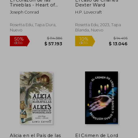
50%
10%
dcto.
dcto.
Tinieblas - Heart of
Dexter Ward
$ 61.025
$ 14.8
Darkness
Joseph Conrad
H.P. Lovecraft
Rosetta Edu, Tapa Dura,
Rosetta Edu, 2023, Tapa
Nuevo
Blanda, Nuevo
Alicia en el País de las
El Crimen de Lord