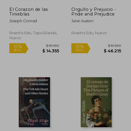
El Corazon de las
Orgullo y Prejuicio -
Tinieblas
Pride and Prejudice
Joseph Conrad
Jane Austen
Rosetta Edu, Tapa Blanda,
Rosetta Edu, Nuevo
Nuevo
$ 15.950
$ 51.3
10%
10%
dcto.
dcto.
$ 14.355
$ 46.2