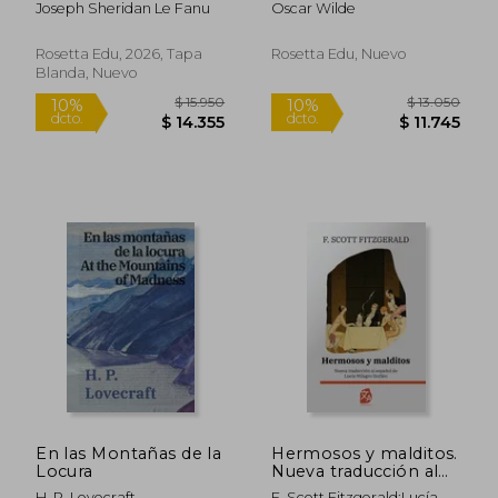
Joseph Sheridan Le Fanu
Oscar Wilde
Rosetta Edu, 2026, Tapa
Rosetta Edu, Nuevo
Blanda, Nuevo
$ 22.195
$ 17.
10%
10%
dcto.
dcto.
$ 19.976
$ 15.6
En las Montañas de la
Hermosos y malditos.
Locura
Nueva traducción al
español
H. P. Lovecraft
F. Scott Fitzgerald;Lucía