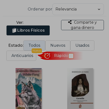
Ordenar por
Comparte y
Ver:
gana dinero
Libros Físicos
Estado:
Todos
Nuevos
Usados
Nuevo
Anticuarios
Rápido