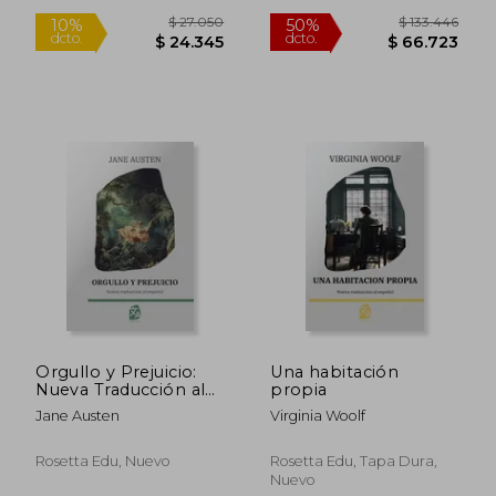
Inglés - Español /
$ 124.063
$ 138.6
50%
50%
dcto.
dcto.
$ 62.032
$ 69.3
Orgullo y Prejuicio:
Una habitación
Nueva Traducción al
propia
Español
Jane Austen
Virginia Woolf
Rosetta Edu, Nuevo
Rosetta Edu, Tapa Dura,
Nuevo