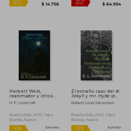
$ 126.421
$ 127.8
50%
50%
dcto.
dcto.
$ 63.211
$ 63.9
Herbert West,
El extraño caso del dr.
reanimador y otros
Jekyll y mr. Hyde (en
experimentos -
Bilingüe)
H. P. Lovecraft
Robert Louis Stevenson
Herbert West:
Reanimator and
Other Experiments.
Rosetta Edu, 2025, Tapa
Rosetta Edu, 2023, Tapa
Texto paralelo
Blanda, Nuevo
Blanda, Nuevo
bilingüe - Bilingual
edition: Inglés -