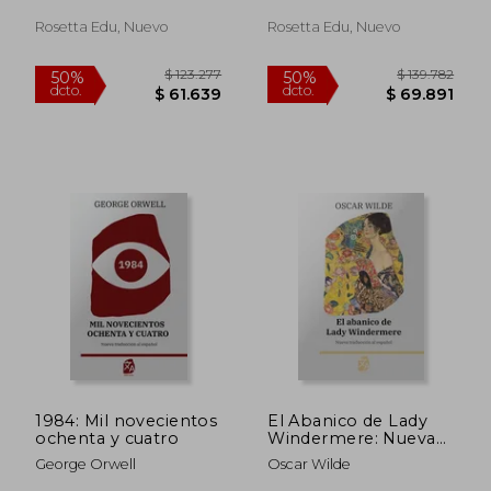
Bilingual Edition:
Inglés - Español
Rosetta Edu, Nuevo
Rosetta Edu, Nuevo
$ 133.888
$ 35.0
50%
10%
dcto.
dcto.
$ 66.944
$ 31.5
1984: Mil novecientos
El Abanico de Lady
ochenta y cuatro
Windermere: Nueva
Traducción al Español
George Orwell
Oscar Wilde