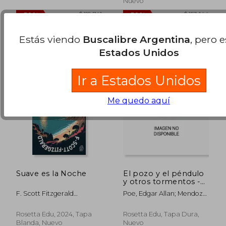
50%
50%
Nuevo
dcto.
dcto.
$ 72.495
$ 60.7
Estás viendo
Buscalibre Argentina
, pero 
Estados Unidos
Ir a Estados Unidos
Me quedo aquí
Suave es la Noche
El pozo y el péndulo
y otros tormentos -
The Pit and the
F. Scott Fitzgerald
Poe, Edgar Allan; Mendoza,
Pendulum and Other
(Author), Guillermo Tirelli
Lynnea
Torments: Texto
(Translator)
paralelo bilingüe -
Rosetta Edu, 2024, Tapa
Rosetta Edu, Tapa Dura,
Bilingual edition:
Blanda, Nuevo
Nuevo