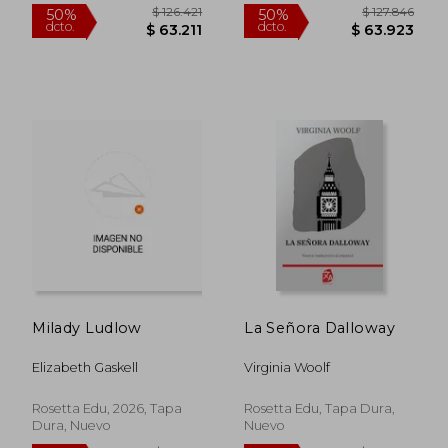
$ 119.741
$ 153.1
50%
50%
dcto.
dcto.
$ 59.870
$ 76.5
Milady Ludlow
La Señora Dalloway
Elizabeth Gaskell
Virginia Woolf
Rosetta Edu, 2026, Tapa
Rosetta Edu, Tapa Dura,
Dura, Nuevo
Nuevo