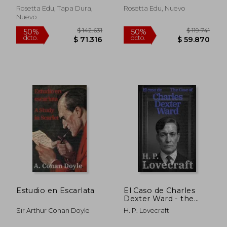
Rosetta Edu, Tapa Dura,
Rosetta Edu, Nuevo
Nuevo
$ 123.277
$ 139.7
50%
50%
dcto.
dcto.
$ 61.639
$ 69.8
Estudio en Escarlata
El Caso de Charles
Dexter Ward - the
Case of Charles
Sir Arthur Conan Doyle
H. P. Lovecraft
Dexter Ward: Texto
Paralelo Bilingüe -