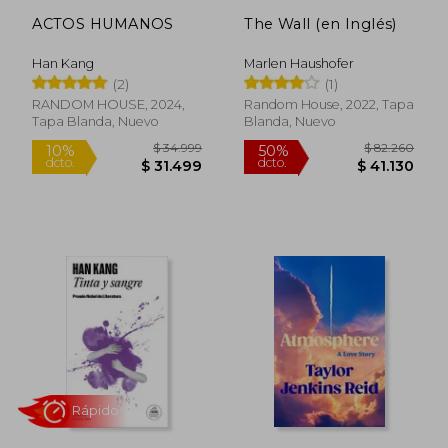
ACTOS HUMANOS
The Wall (en Inglés)
Han Kang
Marlen Haushofer
(2)
(1)
RANDOM HOUSE, 2024,
Random House, 2022, Tapa
Tapa Blanda, Nuevo
Blanda, Nuevo
Rápido
$ 34.999
$ 82.2
10%
50%
dcto.
dcto.
$ 31.499
$ 41.1