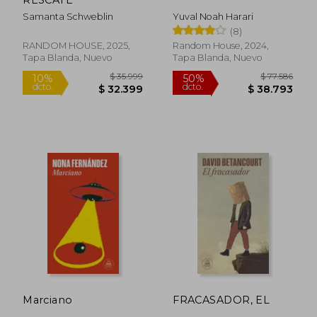
Samanta Schweblin
Yuval Noah Harari
(8)
RANDOM HOUSE, 2025,
Random House, 2024,
$ 35.999
$ 48.9
18%
Tapa Blanda, Nuevo
Tapa Blanda, Nuevo
dcto.
$ 34.867
$ 40.1
Rápido
Marciano
FRACASADOR, EL