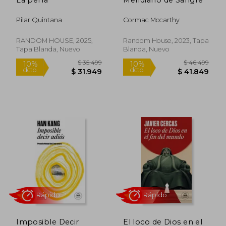
50%
50%
dcto.
dcto.
$ 66.519
$ 47.3
Pilar Quintana
Cormac Mccarthy
RANDOM HOUSE, 2025,
Random House, 2023, Tapa
Tapa Blanda, Nuevo
Blanda, Nuevo
Rápido
Imposible Decir
El loco de Dios en el