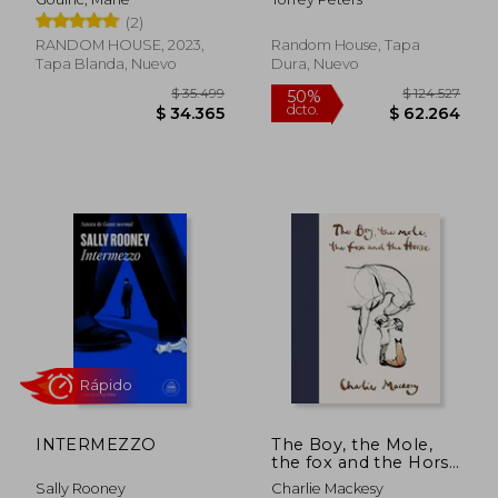
Rápido
(2)
RANDOM HOUSE, 2023,
Random House, Tapa
Tapa Blanda, Nuevo
Dura, Nuevo
$ 105.821
$ 47.4
50%
10%
dcto.
dcto.
$ 52.911
$ 42.7
INTERMEZZO
The Boy, the Mole,
the fox and the Horse
(en Inglés)
Sally Rooney
Charlie Mackesy