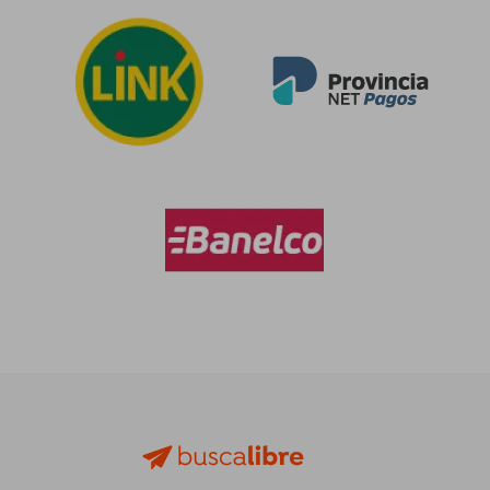
Rápido
$ 104.698
$ 59.4
50%
dcto.
$ 52.349
$ 58.2