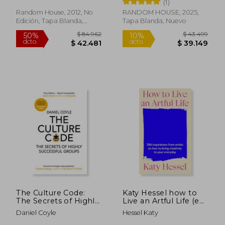
Bruce Patton
(1)
Fisher and William ury
(en Inglés)
Random House, 2012, No
RANDOM HOUSE, 2025,
Edición, Tapa Blanda,
Tapa Blanda, Nuevo
Nuevo
Rápido
$ 49.999
$ 60.8
10%
dcto.
$ 48.737
$ 54.8
The Culture Code:
Katy Hessel how to
The Secrets of Highly
Live an Artful Life (en
Successful Groups
Inglés)
Daniel Coyle
Hessel Katy
(en Inglés)