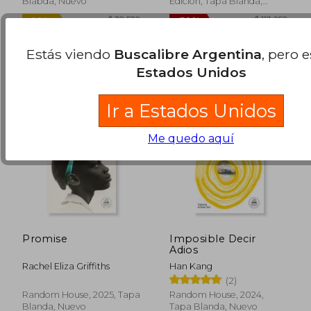
50%
50%
Blabda, Nuevo
Edición, Tapa Blanda,
dcto.
dcto.
$ 51.896
$ 48.9
Nuevo
Estás viendo
Buscalibre Argentina
, pero 
Estados Unidos
Ir a Estados Unidos
Me quedo aquí
Promise
Imposible Decir
Adios
Rachel Eliza Griffiths
Han Kang
(2)
Random House, 2025, Tapa
Random House, 2024,
Blanda, Nuevo
Tapa Blanda, Nuevo