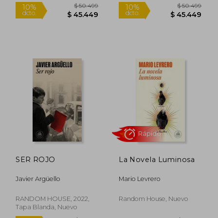
$ 38.532
$ 113.
10%
50%
dcto.
dcto.
$ 34.679
$ 56.6
SER ROJO
La Novela Luminosa
Javier Argüello
Mario Levrero
RANDOM HOUSE, 2022,
Random House, Nuevo
Tapa Blanda, Nuevo