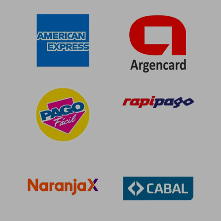
Rápido
$ 120.682
$ 43.4
50%
10%
dcto.
dcto.
$ 60.341
$ 39.1