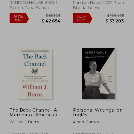
RANDOM HOUSE, 2023, 1
Random House, 2022, Tapa
Edición, Tapa Blanda,
Blanda, Nuevo
Nuevo
$ 87.664
$ 101.
The Back Channel: A
Personal Writings (en
50%
50%
dcto.
dcto.
Memoir of American
Inglés)
$ 43.832
$ 50.5
Diplomacy and the
William J. Burns
Albert Camus
Case for its Renewal
(en Inglés)