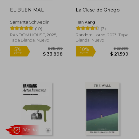
EL BUEN MAL
La Clase de Griego
Samanta Schweblin
Han Kang
(10)
(3)
RANDOM HOUSE, 2025,
Random House, 2023, Tapa
Rápido
Tapa Blanda, Nuevo
Blanda, Nuevo
$ 35.499
$ 23.9
5%
10%
dcto.
dcto.
$ 33.898
$ 21.5