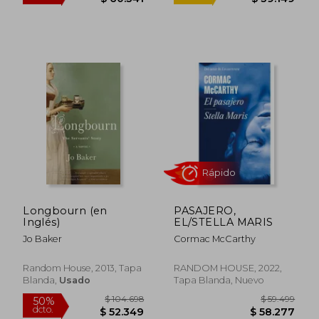
$ 86.877
$ 27.8
40%
10%
dcto.
dcto.
$ 52.126
$ 25.0
Longbourn (en
PASAJERO,
Inglés)
EL/STELLA MARIS
Jo Baker
Cormac McCarthy
Random House, 2013, Tapa
RANDOM HOUSE, 2022,
Blanda,
Usado
Tapa Blanda, Nuevo