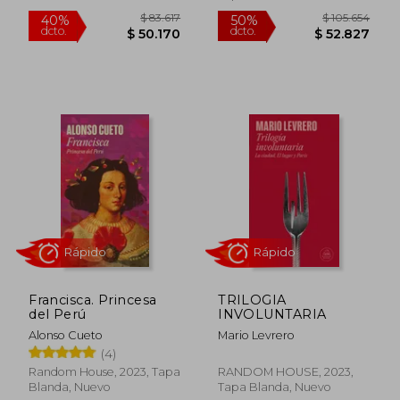
$ 117.588
$ 147.4
50%
50%
dcto.
dcto.
$ 58.794
$ 73.7
Francisca. Princesa
TRILOGIA
del Perú
INVOLUNTARIA
Alonso Cueto
Mario Levrero
(4)
Random House, 2023, Tapa
RANDOM HOUSE, 2023,
Blanda, Nuevo
Tapa Blanda, Nuevo