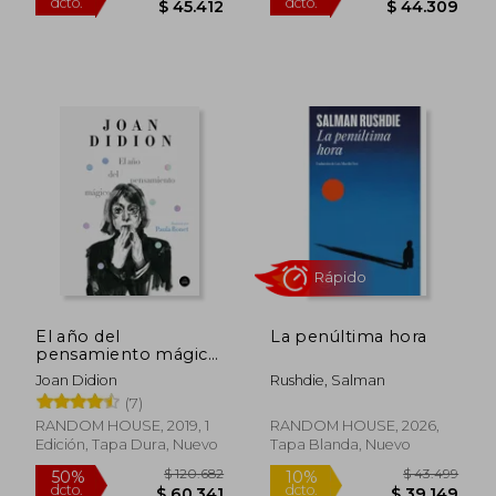
Rápido
$ 35.499
$ 54.4
10%
dcto.
$ 31.949
$ 53.3
El año del
La penúltima hora
pensamiento mágico
(edición ilustrada)
Joan Didion
Rushdie, Salman
(7)
RANDOM HOUSE, 2019, 1
RANDOM HOUSE, 2026,
Edición, Tapa Dura, Nuevo
Tapa Blanda, Nuevo