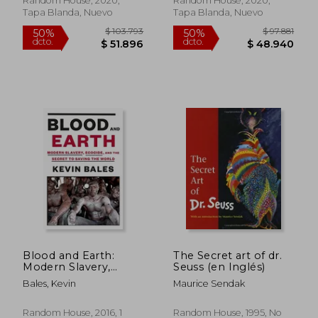
Random House, 2020,
Random House, 2020,
Tapa Blanda, Nuevo
Tapa Blanda, Nuevo
Blood and Earth:
The Secret art of dr.
Modern Slavery,
Seuss (en Inglés)
Ecocide, and the
Bales, Kevin
Maurice Sendak
$ 85.308
$ 106.4
Secret to Saving the
50%
50%
dcto.
dcto.
World (en Inglés)
$ 42.654
$ 53.2
Random House, 2016, 1
Random House, 1995, No