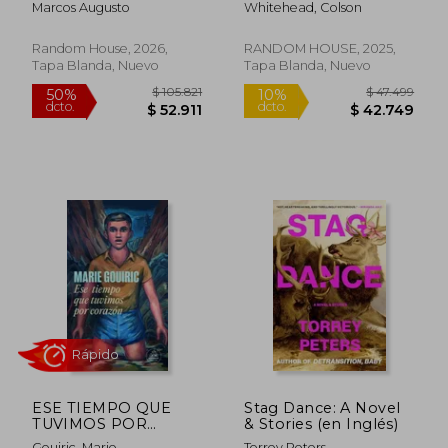
Marcos Augusto
Whitehead, Colson
Random House, 2026,
RANDOM HOUSE, 2025,
Tapa Blanda, Nuevo
Tapa Blanda, Nuevo
$ 96.340
$ 83.1
50%
50%
dcto.
dcto.
$ 48.170
$ 41.5
ESE TIEMPO QUE
Stag Dance: A Novel
TUVIMOS POR
& Stories (en Inglés)
CORAZON
Gouiric, Marie
Torrey Peters