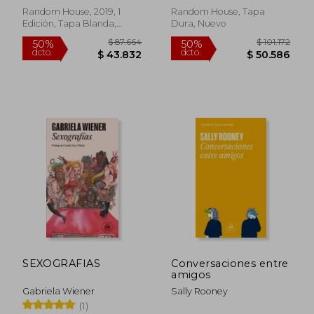
Random House, 2019, 1
Random House, Tapa
Edición, Tapa Blanda,
Dura, Nuevo
Nuevo
Rápido
$ 84.962
$ 43.4
50%
10%
dcto.
dcto.
$ 42.481
$ 39.1
SEXOGRAFIAS
Conversaciones entre
amigos
Gabriela Wiener
Sally Rooney
(1)