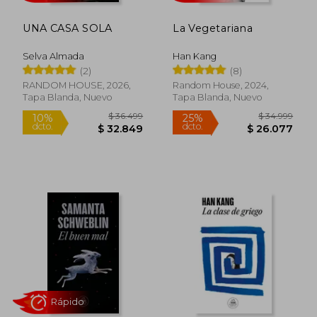
UNA CASA SOLA
La Vegetariana
Selva Almada
Han Kang
Rápido
Rápido
(2)
(8)
RANDOM HOUSE, 2026,
Random House, 2024,
Tapa Blanda, Nuevo
Tapa Blanda, Nuevo
$ 36.499
$ 34.9
10%
25%
dcto.
dcto.
$ 32.849
$ 26.0