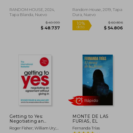
RANDOM HOUSE, 2024,
Random House, 2019, Tapa
Rápido
Tapa Blanda, Nuevo
Dura, Nuevo
$ 35.499
$ 124.5
50%
dcto.
$ 34.365
$ 62.2
Getting to Yes:
MONTE DE LAS
Negotiating an
FURIAS, EL
Agreement Without
Roger Fisher; William Ury;
Fernanda Trías
Giving in. Roger