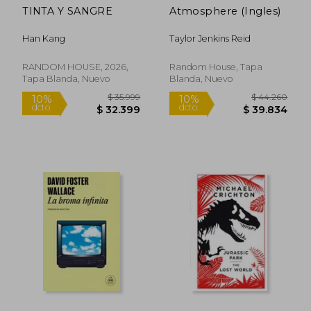
TINTA Y SANGRE
Atmosphere (Ingles)
Han Kang
Taylor Jenkins Reid
RANDOM HOUSE, 2026,
Random House, Tapa
Tapa Blanda, Nuevo
Blanda, Nuevo
Rápido
$ 35.999
$ 44.2
10%
10%
dcto.
dcto.
$ 32.399
$ 39.8