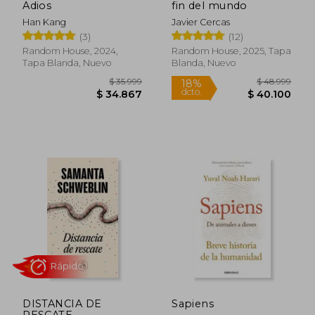
Adios
fin del mundo
Han Kang
Javier Cercas
$ 35.499
$ 46.4
10%
10%
(3)
(12)
dcto.
dcto.
$ 31.949
$ 41.8
Random House, 2024,
Random House, 2025, Tapa
Tapa Blanda, Nuevo
Blanda, Nuevo
Rápido
Rápido
DISTANCIA DE
Sapiens
RESCATE