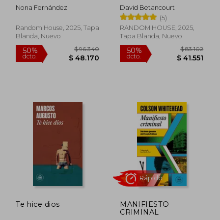
Nona Fernández
David Betancourt
(5)
Random House, 2025, Tapa
RANDOM HOUSE, 2025,
Blanda, Nuevo
Tapa Blanda, Nuevo
$ 35.999
$ 77.5
10%
50%
dcto.
dcto.
$ 32.399
$ 38.7
Te hice dios
MANIFIESTO
CRIMINAL