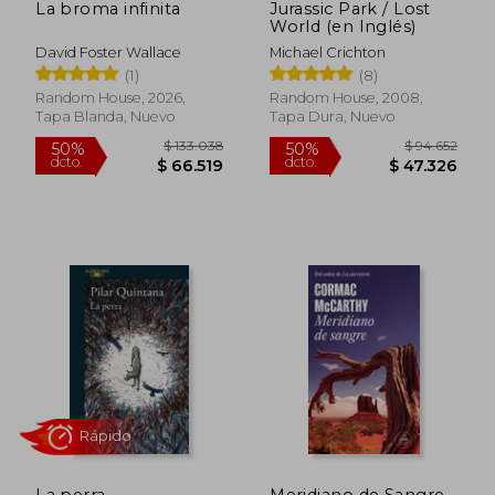
La broma infinita
Jurassic Park / Lost
World (en Inglés)
David Foster Wallace
Michael Crichton
(1)
(8)
Random House, 2026,
Random House, 2008,
Tapa Blanda, Nuevo
Tapa Dura, Nuevo
$ 133.038
$ 94.6
La perra
Meridiano de Sangre