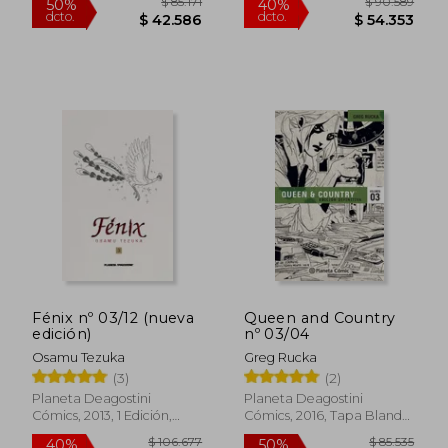
$ 77.775
$ 100.8
40%
50%
dcto.
dcto.
$ 46.665
$ 50.4
Fénix nº 03/12 (nueva
Queen and Country
edición)
nº 03/04
Osamu Tezuka
Greg Rucka
(3)
(2)
Planeta Deagostini
Planeta Deagostini
Cómics, 2013, 1 Edición,
Cómics, 2016, Tapa Blanda,
Tapa Dura, Nuevo
Nuevo