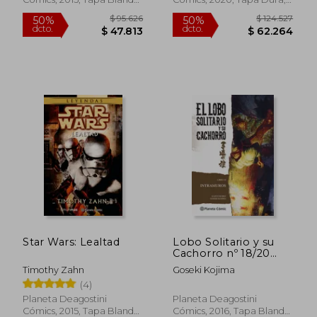
Nuevo
Nuevo
$ 86.597
$ 81.3
50%
50%
dcto.
dcto.
$ 43.298
$ 40.6
Star Wars: Lealtad
Lobo Solitario y su
Cachorro nº 18/20
(Nueva Edición)
Timothy Zahn
Goseki Kojima
(4)
Planeta Deagostini
Planeta Deagostini
Cómics, 2015, Tapa Blanda,
Cómics, 2016, Tapa Blanda,