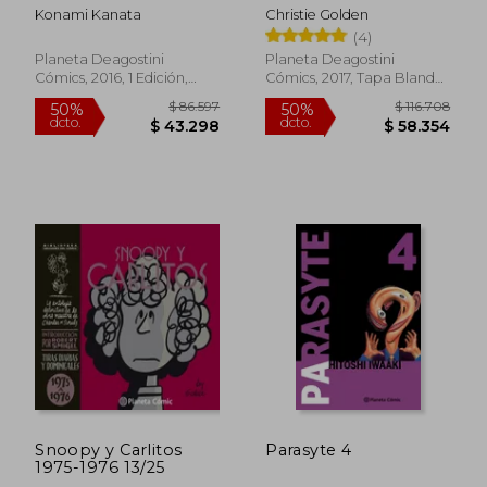
Escuadrón Inferno
Konami Kanata
Christie Golden
(Novela) (Star Wars:
(4)
Novelas)
Planeta Deagostini
Planeta Deagostini
Cómics, 2016, 1 Edición,
Cómics, 2017, Tapa Blanda,
Tapa Blanda, Nuevo
Nuevo
$ 111.351
$ 66.4
50%
40%
dcto.
dcto.
$ 55.676
$ 39.8
Snoopy y Carlitos
Parasyte 4
1975-1976 13/25