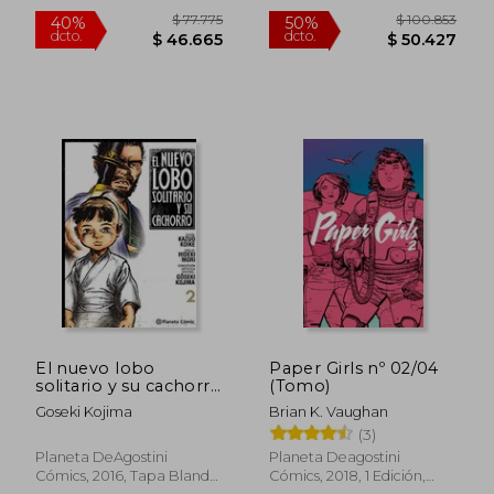
Nuevo
Nuevo
$ 119.300
$ 163.7
50%
50%
dcto.
dcto.
$ 59.650
$ 81.8
El nuevo lobo
Paper Girls nº 02/04
solitario y su cachorro
(Tomo)
02
Goseki Kojima
Brian K. Vaughan
(3)
Planeta DeAgostini
Planeta Deagostini
Cómics, 2016, Tapa Blanda,
Cómics, 2018, 1 Edición,