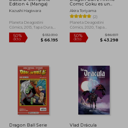
Edition 4 (Manga)
Comic Goku es un
Super Saiyan
Kazushi Hagiwara
Akira Toriyama
(2)
Planeta Deagostini
Planeta Deagostini
Cómics, 2013, Tapa Dura,
Cómics, 2020, Tapa
Nuevo
Blanda, Nuevo
$ 119.300
$ 90.4
50%
50%
dcto.
dcto.
$ 59.650
$ 45.2
Dragon Ball Serie
Vlad Drácula