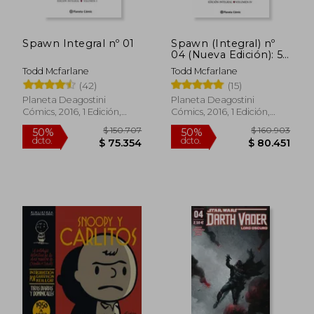
Spawn Integral nº 01
Spawn (Integral) nº
04 (Nueva Edición): 59
(Independientes Usa)
Todd Mcfarlane
Todd Mcfarlane
(42)
(15)
Planeta Deagostini
Planeta Deagostini
Cómics, 2016, 1 Edición,
Cómics, 2016, 1 Edición,
Tapa Dura, Nuevo
Tapa Dura, Nuevo
$ 150.707
$ 160.9
50%
50%
dcto.
dcto.
$ 75.354
$ 80.4