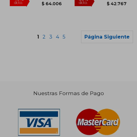
1
2
3
4
5
Página Siguiente
Nuestras Formas de Pago
$ 66.478
$ 85.4
40%
50%
dcto.
dcto.
$ 39.887
$ 42.7