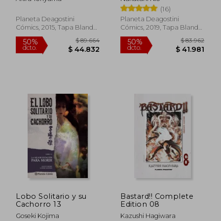
(16)
Planeta Deagostini
Planeta Deagostini
Cómics, 2015, Tapa Blanda,
Cómics, 2019, Tapa Blanda,
Nuevo
Nuevo
$ 111.351
$ 85.5
50%
50%
dcto.
dcto.
$ 55.676
$ 42.7
Lobo Solitario y su
Bastard!! Complete
Cachorro 13
Edition 08
Goseki Kojima
Kazushi Hagiwara