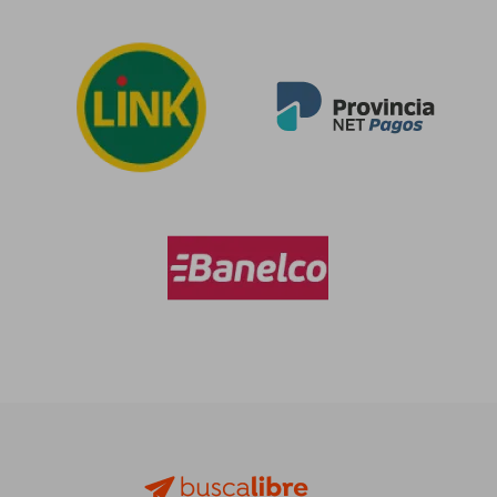
$ 106.677
$ 85.5
40%
50%
dcto.
dcto.
$ 64.006
$ 42.7