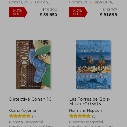
Cómics, 2015, 1 Edición,
Cómics, 2017, Tapa Dura,
Tapa Blanda, Nuevo
Nuevo
$ 85.535
$ 137.
50%
50%
dcto.
dcto.
$ 42.767
$ 68.8
Detective Conan 10
Las Torres de Bois-
Mauri nº 03/03
Gosho Aoyama
Hermann Huppen
(1)
(5)
Planeta Deagostini
Planeta Deagostini
Cómics, 2015, Tapa Blanda,
Cómics, 2020, Tapa Dura,