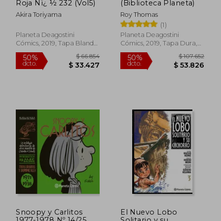
Roja Nï¿ ½ 232 (Vol5)
(Biblioteca Planeta)
Akira Toriyama
Roy Thomas
(1)
Planeta Deagostini
Planeta Deagostini
Cómics, 2019, Tapa Blanda,
Cómics, 2019, Tapa Dura,
Nuevo
Nuevo
$ 132.390
$ 86.5
50%
50%
dcto.
dcto.
$ 66.195
$ 43.2
Snoopy y Carlitos
El Nuevo Lobo
1977-1978 Nº 14/25
Solitario y su