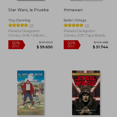
Star Wars, la Prueba
Himawari
Troy Denning
Belén Ortega
(2)
(2)
Planeta Deagostini
Planeta DeAgostini
Cómics, 2018, 1 Edición,
Cómics, 2017, Tapa Blanda,
Tapa Blanda, Nuevo
Nuevo
$ 119.300
$ 103.4
50%
50%
dcto.
dcto.