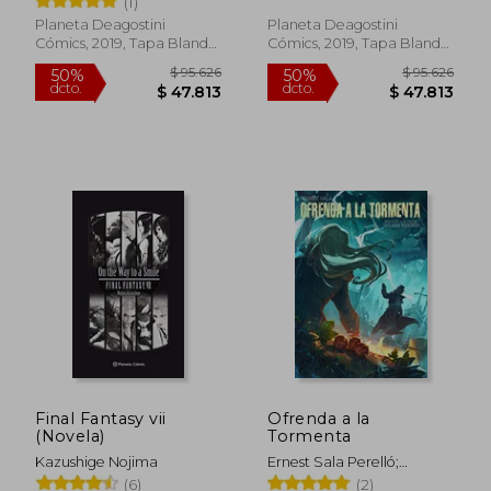
(1)
Planeta Deagostini
Planeta Deagostini
Cómics, 2019, Tapa Blanda,
Cómics, 2019, Tapa Blanda,
Nuevo
Nuevo
Final Fantasy vii
Ofrenda a la
(Novela)
Tormenta
Kazushige Nojima
Ernest Sala Perelló;
$ 100.853
$ 132.3
50%
50%
Dolores Redondo
(6)
(2)
dcto.
dcto.