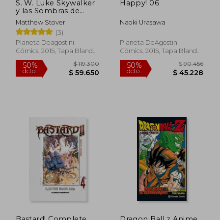
S. W. Luke Skywalker
Happy! 06
y las Sombras de
Mindor (Novela)
Matthew Stover
Naoki Urasawa
(3)
Planeta Deagostini
Planeta DeAgostini
$ 117.140
$ 163.7
Cómics, 2015, Tapa Blanda,
Cómics, 2015, Tapa Blanda,
50%
50%
dcto.
dcto.
Nuevo
Nuevo
$ 58.570
$ 81.8
Bastard! Complete
Dragon Ball z Anime