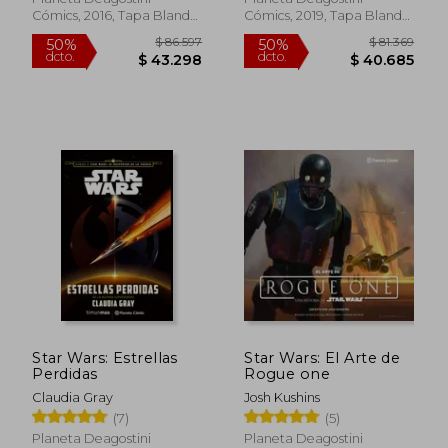
Cómics, 2016, Tapa Blanda,
Cómics, 2019, Tapa Blanda,
Nuevo
Nuevo
$ 111.481
$ 111.
50%
50%
dcto.
dcto.
$ 55.740
$ 55.7
Star Wars: Estrellas
Star Wars: El Arte de
Perdidas
Rogue one
Claudia Gray
Josh Kushins
(7)
(5)
Planeta Deagostini
Planeta Deagostini