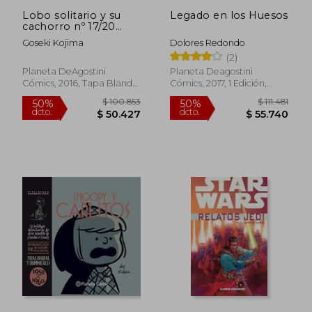
$ 103.488
$ 116.7
Lobo solitario y su
Legado en los Huesos
50%
50%
cachorro nº 17/20
dcto.
dcto.
$ 51.744
$ 58.3
(Nueva edición)
Goseki Kojima
Dolores Redondo
(2)
Planeta DeAgostini
Planeta Deagostini
Cómics, 2016, Tapa Blanda,
Cómics, 2017, 1 Edición,
Nuevo
Tapa Dura, Nuevo