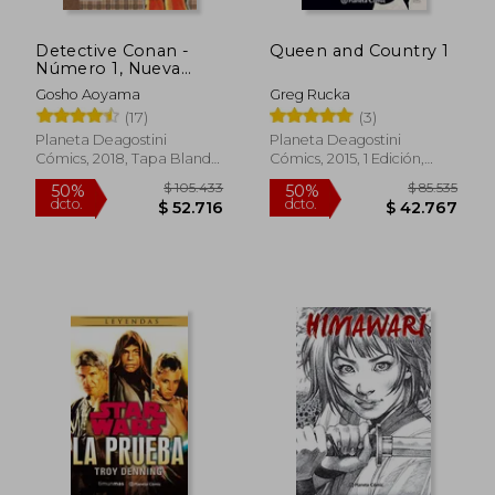
Detective Conan -
Queen and Country 1
Número 1, Nueva
Edición Especial
Gosho Aoyama
Greg Rucka
(Manga Manía)
(17)
(3)
Planeta Deagostini
Planeta Deagostini
Cómics, 2018, Tapa Blanda,
Cómics, 2015, 1 Edición,
Usado
Tapa Blanda, Nuevo
$ 105.433
$ 85.5
50%
50%
dcto.
dcto.
$ 52.716
$ 42.7