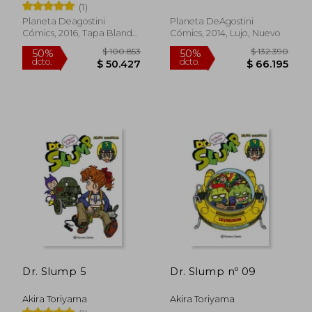
(1)
Planeta Deagostini
Planeta DeAgostini
Cómics, 2016, Tapa Blanda,
Cómics, 2014, Lujo, Nuevo
Nuevo
$ 89.664
$ 83.9
Dr. Slump 5
Dr. Slump nº 09
50%
50%
dcto.
dcto.
$ 44.832
$ 41.9
Akira Toriyama
Akira Toriyama