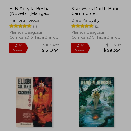
$ 59.650
$ 51.7
El Niño y la Bestia
Star Wars Darth Bane
(Novela) (Manga
Camino de
Novelas (Light
Destrucciï¿ ½N
Mamoru Hosoda
Drew Karpyshyn
Novels))
(Novela)
(1)
(2)
Planeta Deagostini
Planeta Deagostini
Cómics, 2016, Tapa Blanda,
Cómics, 2019, Tapa Blanda,
Nuevo
Nuevo