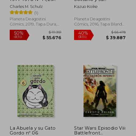
(Nueva edición)
Cachorro 03
Charles M. Schulz
Kazuo Koike
(1)
Planeta Deagostini
Planeta Deagostini
Cómics, 2019, Tapa Dura,
Cómics, 2016, Tapa Blanda,
Nuevo
Nuevo
$ 66.854
$ 107.6
50%
50%
dcto.
dcto.
$ 33.427
$ 53.8
La Abuela y su Gato
Star Wars Episodio Viii
Gordo nº 06
Battlefront