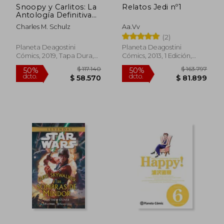
Snoopy y Carlitos: La
Relatos Jedi nº1
Antología Definitiva
de la Obra Maestra de
Charles M. Schulz
Aa.Vv
Charles m. Schulz,
$ 100.853
$ 111.
50%
50%
(2)
1959 a 1960
dcto.
dcto.
$ 50.427
$ 55.7
Planeta Deagostini
Planeta Deagostini
Cómics, 2019, Tapa Dura,
Cómics, 2013, 1 Edición,
Nuevo
Tapa Dura, Nuevo