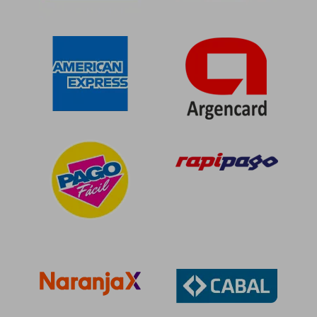
$ 85.171
$ 90.5
50%
40%
dcto.
dcto.
$ 42.586
$ 54.3