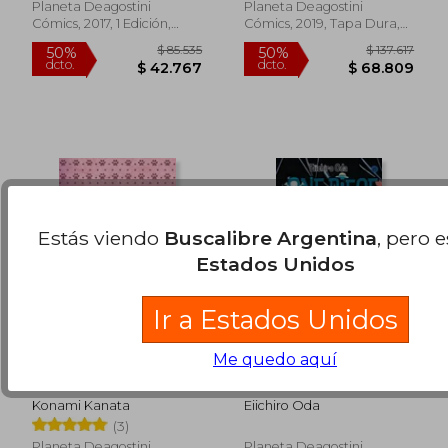
Planeta Deagostini
Planeta Deagostini
$ 95.626
$ 95.6
Cómics, 2017, 1 Edición,
Cómics, 2019, Tapa Dura,
50%
50%
dcto.
dcto.
Tapa Blanda, Nuevo
Nuevo
$ 47.813
$ 47.8
Estás viendo
Buscalibre Argentina
, pero 
Estados Unidos
Ir a Estados Unidos
Me quedo aquí
La Abuela y su Gato
One Piece nº 89
Gordo nº 05
Konami Kanata
Eiichiro Oda
(3)
Planeta Deagostini
Planeta Deagostini