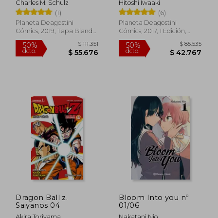
Charles M. Schulz
Hitoshi Iwaaki
(1)
(6)
Planeta Deagostini
Planeta Deagostini
Cómics, 2019, Tapa Blanda,
Cómics, 2017, 1 Edición,
Nuevo
Tapa Blanda, Nuevo
$ 86.597
$ 116.7
50%
50%
dcto.
dcto.
$ 43.298
$ 58.3
Dragon Ball z.
Bloom Into you nº
Saiyanos 04
01/06
Akira Toriyama
Nakatani Nio