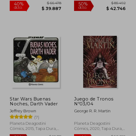
Nuevo
Tapa Dura, Nuevo
$ 95.626
$ 124.5
50%
50%
dcto.
dcto.
$ 47.813
$ 62.2
Star Wars Buenas
Juego de Tronos
Noches, Darth Vader
Nº03/04
Jeffrey Brown
George R. R. Martin
(7)
Planeta Deagostini
Planeta Deagostini
Cómics, 2015, Tapa Dura,
Cómics, 2020, Tapa Dura,
Nuevo
Nuevo