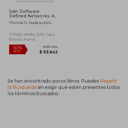
Sdn: Software
Defined Networks: An
Authoritative Review
Thomas D. Nadeau,ken
Of Network
Gray
Programmability
Technologies (en
O Reilly Media, 2013, Tapa
Inglés)
Blanda, Nuevo
$ 187.284
Se han encontrado pocos libros. Puedes
Repetir
50%
dcto.
$ 93.642
la Búsqueda
sin exigir que estén presentes todos
los términos buscados..