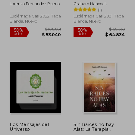
Perdida (Enigmas y
Lorenzo Fernandez Bueno
Graham Hancock
Conspiraciones)
(1)
Luciérnaga Cas, 2022, Tapa
Luciérnaga Cas, 2021, Tapa
Blanda, Nuevo
Blanda, Nuevo
$ 328.307
$ 115.
50%
50%
dcto.
dcto.
$ 164.153
$ 57.7
Los Mensajes del
Sin Raíces no hay
Universo
Alas: La Terapia
Sistémica de Bert