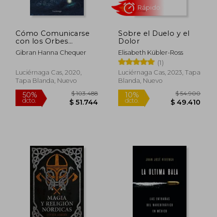
$ 116.578
$ 124.0
50%
50%
dcto.
dcto.
$ 58.289
$ 62.0
Cómo Comunicarse
Sobre el Duelo y el
con los Orbes
Dolor
(Enigmas y
Gibran Hanna Chequer
Elisabeth Kübler-Ross
Conspiraciones)
(1)
Luciérnaga Cas, 2020,
Luciérnaga Cas, 2023, Tapa
Tapa Blanda, Nuevo
Blanda, Nuevo
Rápido