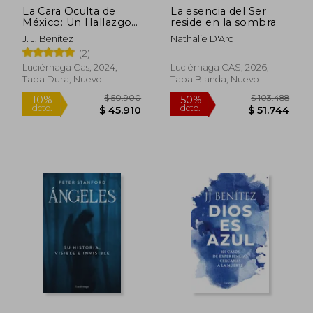
La Cara Oculta de
La esencia del Ser
México: Un Hallazgo
reside en la sombra
que Debería Cambiar
J. J. Benítez
Nathalie D'Arc
la Historia
(2)
Luciérnaga Cas, 2024,
Luciérnaga CAS, 2026,
Tapa Dura, Nuevo
Tapa Blanda, Nuevo
Rápido
$ 50.900
$ 103.4
10%
50%
dcto.
dcto.
$ 45.910
$ 51.7