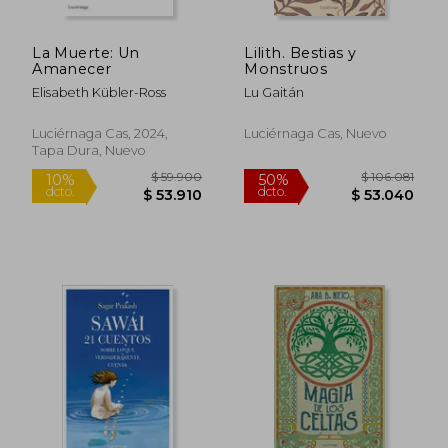
La Muerte: Un
Lilith. Bestias y
Amanecer
Monstruos
Elisabeth Kübler-Ross
Lu Gaitán
Luciérnaga Cas, 2024,
Luciérnaga Cas, Nuevo
Tapa Dura, Nuevo
$ 108.716
$ 103.4
50%
50%
dcto.
dcto.
$ 54.358
$ 51.7