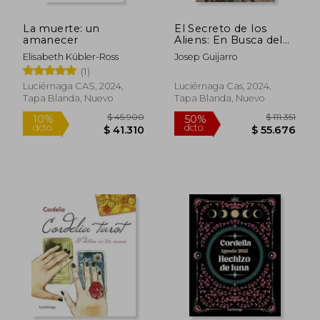
La muerte: un
El Secreto de los
amanecer
Aliens: En Busca del
Origen Extraterrestre
Elisabeth Kübler-Ross
Josep Guijarro
de la Humanidad
(1)
Luciérnaga CAS, 2024,
Luciérnaga Cas, 2024,
Tapa Blanda, Nuevo
Tapa Blanda, Nuevo
$ 45.900
$ 111.
10%
50%
dcto.
dcto.
$ 41.310
$ 55.6