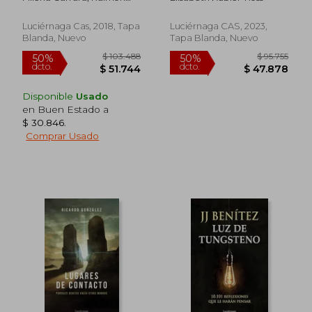
Panikkar
Luciérnaga Cas, 2018, Tapa
Luciérnaga CAS, 2023,
Blanda, Nuevo
Tapa Blanda, Nuevo
Disponible
Usado
en Buen Estado a
$ 30.846
.
Comprar Usado
$ 106.081
$ 129.6
50%
50%
dcto.
dcto.
$ 53.040
$ 64.8