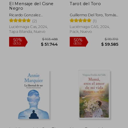
El Mensaje del Cisne
Tarot del Toro
Negro
Ricardo Gonzalez
Guillermo Del Toro, Tomás
Corpancho
Hijo
(2)
(1)
Luciérnaga Cas, 2024,
Luciérnaga CAS, 2024,
Tapa Blanda, Nuevo
Pack, Nuevo
$ 106.210
$ 85.
50%
50%
dcto.
dcto.
$ 53.105
$ 42.5