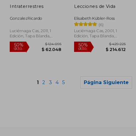
dcto.
dcto.
$ 54.353
$ 58.4
Intraterrestres
Lecciones de Vida
GonzalezRicardo
Elisabeth Kübler-Ross
(6)
Luciérnaga Cas, 2011, 1
Luciérnaga Cas, 2001, 1
Edición, Tapa Blanda,
Edición, Tapa Blanda,
Nuevo
Usado
1
2
3
4
5
Página Siguiente
Rápido