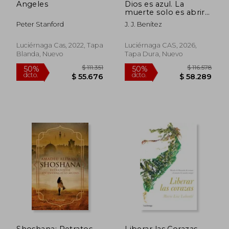
Angeles
Dios es azul. La
muerte solo es abrir
una puerta
Peter Stanford
J. J. Benítez
Luciérnaga Cas, 2022, Tapa
Luciérnaga CAS, 2026,
Blanda, Nuevo
Tapa Dura, Nuevo
$ 111.351
$ 116.
Shoshana: Retratos
Liberar las Corazas