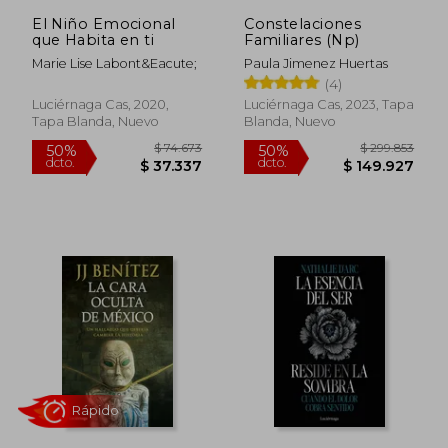
El Niño Emocional
Constelaciones
que Habita en ti
Familiares (Np)
Marie Lise Labont&Eacute;
Paula Jimenez Huertas
(4)
Luciérnaga Cas, 2020,
Luciérnaga Cas, 2023, Tapa
Tapa Blanda, Nuevo
Blanda, Nuevo
$ 74.673
$ 299.8
50%
50%
dcto.
dcto.
$ 37.337
$ 149.9