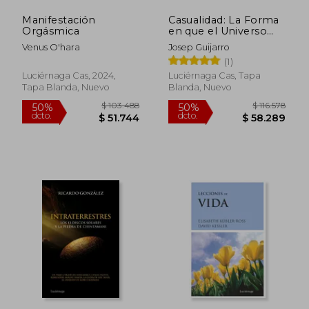
Manifestación
Casualidad: La Forma
Orgásmica
en que el Universo
Teje tu Destino
Venus O'hara
Josep Guijarro
(1)
Luciérnaga Cas, 2024,
Luciérnaga Cas, Tapa
Tapa Blanda, Nuevo
Blanda, Nuevo
$ 90.589
$ 97.4
40%
40%