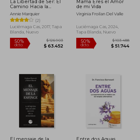
La Libertad de Ser: El
Mama Eres el Amor
Camino Hacia la
de mi Vida
Plenitud (Filosofias y
Annie Marquier
Virginia Froilan Del Valle
Religiones)
(2)
Luciérnaga Cas, 2017, Tapa
Luciérnaga Cas, 2024,
Blanda, Nuevo
Tapa Blanda, Nuevo
El mensaje de la
Entre dos Aguas