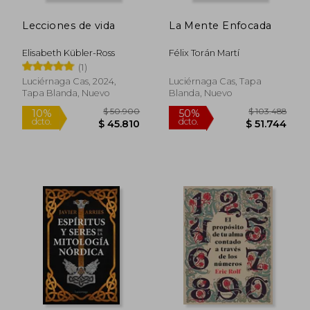
Lecciones de vida
La Mente Enfocada
Elisabeth Kübler-Ross
Félix Torán Martí
(1)
Luciérnaga Cas, 2024,
Luciérnaga Cas, Tapa
Tapa Blanda, Nuevo
Blanda, Nuevo
$ 103.488
$ 106.0
50%
50%
dcto.
dcto.
$ 51.744
$ 53.0