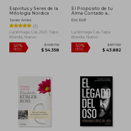
Espiritus y Seres de la
El Proposito de tu
Mitologia Nordica
Alma Contado a
Traves de los
Javier Arries
Eric Rolf
Numeros
(3)
Luciérnaga Cas, 2021, Tapa
Luciérnaga Cas, Tapa
Blanda, Nuevo
Blanda, Nuevo
$ 50.900
$ 103.4
10%
50%
dcto.
dcto.
$ 45.810
$ 51.7