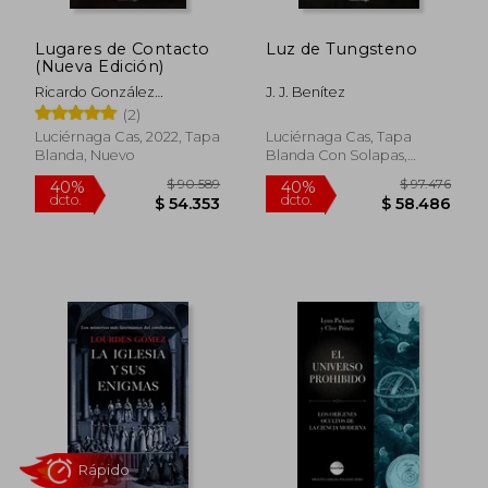
Lugares de Contacto
Luz de Tungsteno
(Nueva Edición)
Ricardo González
J. J. Benítez
Corpancho
(2)
Luciérnaga Cas, 2022, Tapa
Luciérnaga Cas, Tapa
Blanda, Nuevo
Blanda Con Solapas,
Nuevo
$ 108.716
$ 111.
50%
50%
dcto.
dcto.
$ 54.358
$ 55.6