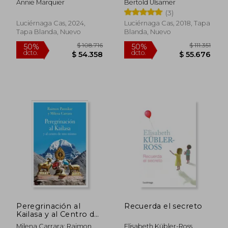
Annie Marquier
Bertold Ulsamer
Hellinger (Prevenir y
(3)
Sanar)
Luciérnaga Cas, 2024,
Luciérnaga Cas, 2018, Tapa
Tapa Blanda, Nuevo
Blanda, Nuevo
$ 91.824
$ 106.0
50%
50%
dcto.
dcto.
$ 45.912
$ 53.0
Peregrinación al
Recuerda el secreto
Kailasa y al Centro de
uno Mismo
Milena Carrara; Raimon
Elisabeth Kübler-Ross