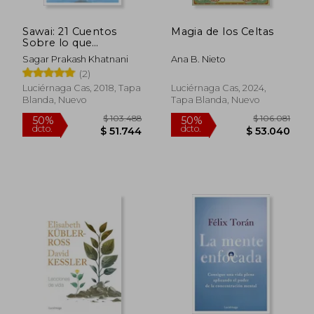
Sawai: 21 Cuentos
Magia de los Celtas
Sobre lo que
Verdaderamente
Sagar Prakash Khatnani
Ana B. Nieto
Cuenta (Filosofias y
(2)
Religiones)
Luciérnaga Cas, 2018, Tapa
Luciérnaga Cas, 2024,
Blanda, Nuevo
Tapa Blanda, Nuevo
$ 59.900
$ 106.0
10%
50%
dcto.
dcto.
$ 53.910
$ 53.0