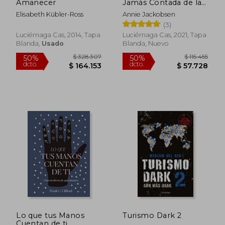
Amanecer
Jamás Contada de la
Base Militar más
Elisabeth Kübler-Ross
Annie Jackobsen
Secreta de Estados
$ 126.903
$ 103.4
50%
50%
(3)
Unidos (Ocultura)
dcto.
dcto.
$ 63.452
$ 51.7
Luciérnaga Cas, 2014, Tapa
Luciérnaga Cas, 2021, Tapa
Blanda,
Usado
Blanda, Nuevo
Lo que tus Manos
Turismo Dark 2
Cuentan de ti