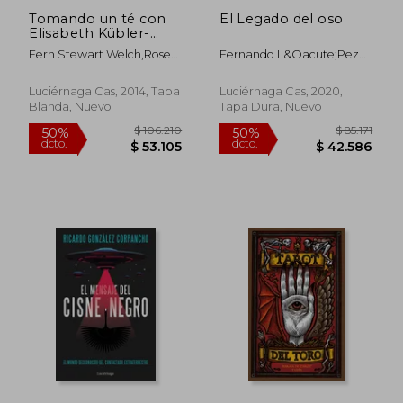
Tomando un té con
El Legado del oso
Elisabeth Kübler-
Ross
Fern Stewart Welch,rose
Fernando L&Oacute;Pez
Winters,ken Ross
Del Oso
Luciérnaga Cas, 2014, Tapa
Luciérnaga Cas, 2020,
Blanda, Nuevo
Tapa Dura, Nuevo
$ 108.716
$ 87.7
50%
50%
dcto.
dcto.
$ 54.358
$ 43.8