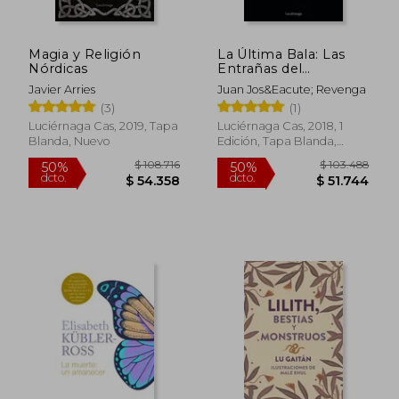
Magia y Religión
La Última Bala: Las
Nórdicas
Entrañas del
Narcotráfico en
Javier Arries
Juan Jos&Eacute; Revenga
México (Enigmas y
(3)
(1)
Conspiraciones)
Luciérnaga Cas, 2019, Tapa
Luciérnaga Cas, 2018, 1
Blanda, Nuevo
Edición, Tapa Blanda,
$ 103.488
$ 54.9
50%
10%
Nuevo
dcto.
dcto.
$ 51.744
$ 49.4