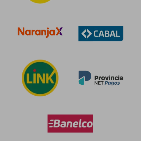
$ 103.488
$ 116.
50%
50%
dcto.
dcto.
$ 51.744
$ 58.2