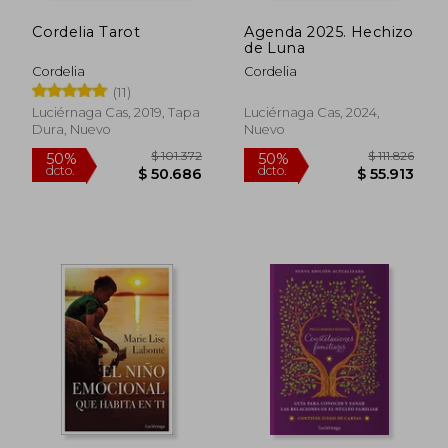
Cordelia Tarot
Agenda 2025. Hechizo
de Luna
Cordelia
Cordelia
(11)
Luciérnaga Cas, 2019, Tapa
Luciérnaga Cas, 2024,
Dura, Nuevo
Nuevo
$ 101.372
$ 111.
50%
50%
dcto.
dcto.
$ 50.686
$ 55.9