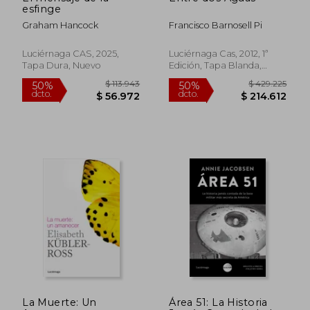
$ 103.488
$ 119.
50%
50%
esfinge
dcto.
dcto.
$ 51.744
$ 59.5
Graham Hancock
Francisco Barnosell Pi
Luciérnaga CAS, 2025,
Luciérnaga Cas, 2012, 1ª
Tapa Dura, Nuevo
Edición, Tapa Blanda,
Usado
La Muerte: Un
Área 51: La Historia