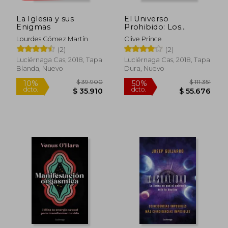
La Iglesia y sus
El Universo
Enigmas
Prohibido: Los
Orígenes Ocultos de
Lourdes Gómez Martín
Clive Prince
la Ciencia Moderna
(2)
(2)
(Ocultura)
Luciérnaga Cas, 2018, Tapa
Luciérnaga Cas, 2018, Tapa
Blanda, Nuevo
Dura, Nuevo
$ 103.488
$ 95.7
50%
50%
dcto.
dcto.
$ 51.744
$ 47.8