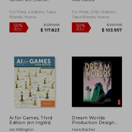
in Mathematics) (en
Series) (en Inglés)
Hansford
Inglés)
Crc Press, 4 Edición, Tapa
Crc Press, 2016, 1 Edición,
Blanda, Nuevo
Tapa Blanda, Nuevo
$ 244.265
$ 738.6
50%
50%
dcto.
dcto.
$ 122.133
$ 369.3
Ai for Games, Third
Dream Worlds:
Edition (en Inglés)
Production Design
for Animation:
Ian Millington
Hans Bacher
Production Design in