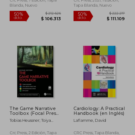
Crc Press, 7 Edición, Tapa
Crc Press, 2021, 1 Edición,
Blanda, Nuevo
Tapa Blanda, Nuevo
The Game Narrative
Cardiology: A Practical
Toolbox (Focal Press
Handbook (en Inglés)
Game Design
Tobias Heussner; Toiya
Laflamme, David
$ 542.570
$ 557.2
Workshops) (en
50%
50%
Kristen Finley; Jennifer
dcto.
dcto.
Inglés)
$ 271.285
$ 278.6
Brandes Hepler; Ann
Crc Press, 2 Edición, Tapa
CRC Press, Tapa Blanda,