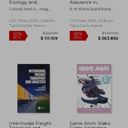
Ecology and
Assurance in
Conservation of
Pharmaceuticals,
Colwell, Mark A. ; Haig,
R. M. Baird; Baird Baird;
$ 513.796
$ 312.3
Charadrius Plovers
Cosmetics, and
50%
50%
Susan M.
Sally F. Bloomfield
dcto.
dcto.
(Studies in Avian
Toiletries (Taylor &
$ 256.898
$ 156.1
Biology) (en Inglés)
Francis Series in
CRC Press, 2020, 1 Edición,
Crc Press, 1996, 2 Edición,
Pharmaceutical
Tapa Blanda, Nuevo
Tapa Dura, Nuevo
Sciences) (en Inglés)
Intermodal Freight
Game Anim: Video
Transport and
Game Animation