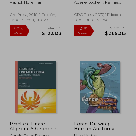
Patrick Holleman
Aberle, Jochen ; Rennie,
Data Processing and
Colin ; Admiraal, David
Management:
Volume II:
Crc Press, 2018, 1 Edición,
CRC Press, 2017, 1 Edición,
Instrumentation and
Tapa Blanda, Nuevo
Tapa Dura, Nuevo
Measurement
Techniques (en
Inglés)
$ 222.217
$ 446.6
50%
50%
dcto.
dcto.
$ 111.109
$ 223.3
Practical Linear
Force: Drawing
Algebra: A Geometry
Human Anatomy
Toolbox (Textbooks
(Force Drawing
Gerald Farin; Dianne
Mike Mattesi