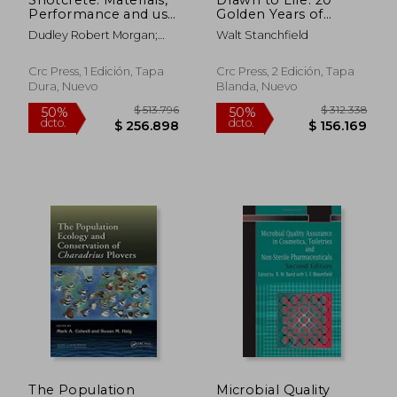
50%
50%
dcto.
dcto.
Performance and use
Golden Years of
$ 134.855
$ 204.1
(Modern Concrete
Disney Master
Dudley Robert Morgan;
Walt Stanchfield
Technology) (en
Classes: Two Volume
Marc Jolin
Inglés)
Set: The Walt
Stanchfield Lectures
Crc Press, 1 Edición, Tapa
Crc Press, 2 Edición, Tapa
(en Inglés)
Dura, Nuevo
Blanda, Nuevo
The Population
Microbial Quality