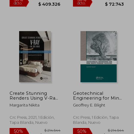
$ 214.468
$ 279.7
50%
50%
dcto.
dcto.
$ 107.234
$ 139.8
Create Stunning
Geotechnical
Renders Using V-Ray
Engineering for Mine
in 3ds Max: Guiding
Waste Storage
Margarita Nikita
Geoffrey E. Blight
the Next Generation
Facilities (en Inglés)
of 3d Renderers (en
Inglés)
Crc Press, 2021, 1 Edición,
Crc Press, 1 Edición, Tapa
Tapa Blanda, Nuevo
Blanda, Nuevo