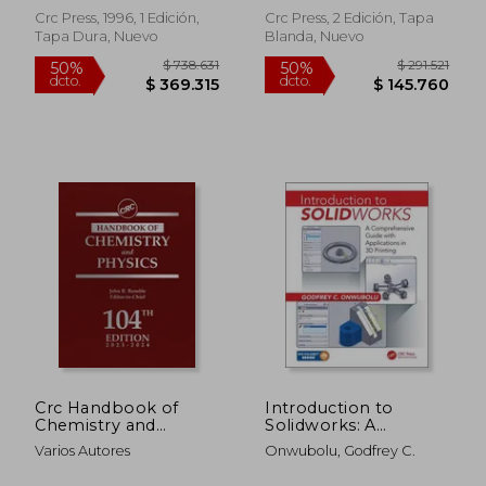
Campbell; Toby Newton-
Inglés)
Inglés)
Crc Press, 1996, 1 Edición,
Crc Press, 2 Edición, Tapa
John
Tapa Dura, Nuevo
Blanda, Nuevo
$ 381.906
$ 173.7
50%
50%
dcto.
dcto.
$ 190.953
$ 86.8
Crc Handbook of
Introduction to
Chemistry and
Solidworks: A
Physics (en Inglés)
Comprehensive
Varios Autores
Onwubolu, Godfrey C.
Guide with
Applications in 3D