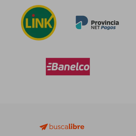
$ 949.316
$ 513.7
50%
50%
dcto.
dcto.
$ 474.658
$ 256.8