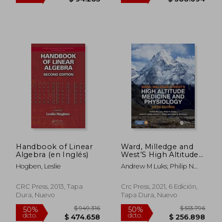
$ 818.651
$ 145.4
50%
50%
dcto.
dcto.
$ 409.326
$ 72.7
Handbook of Linear
Ward, Milledge and
Algebra (en Inglés)
West’S High Altitude
Medicine and
Hogben, Leslie
Andrew M Luks; Philip N
Physiology (en
Ainslie; Justin S Lawley;
Inglés)
Robert C Roach; Tatum S
CRC Press, 2013, Tapa
Crc Press, 2021, 6 Edición,
Simonson
Dura, Nuevo
Tapa Dura, Nuevo