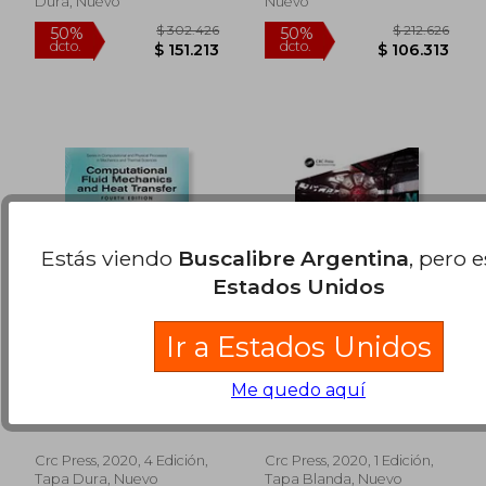
50%
50%
Dura, Nuevo
Nuevo
dcto.
dcto.
$ 106.313
$ 111.1
Estás viendo
Buscalibre Argentina
, pero 
Estados Unidos
Ir a Estados Unidos
Computational Fluid
Creating Games With
Me quedo aquí
Mechanics and Heat
Unreal Engine,
Transfer
Substance Painter, &
Dale Anderson; John C.
Jingtian Li; Kassandra
(Computational and
Maya: Models,
Tannehill; Richard H.
Arevalo; Matthew Tovar
Physical Processes in
Textures, Animation,
Pletcher
Mechanics and
& Blueprint (en
Crc Press, 2020, 4 Edición,
Crc Press, 2020, 1 Edición,
Thermal Sciences)
Inglés)
Tapa Dura, Nuevo
Tapa Blanda, Nuevo