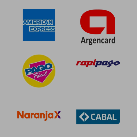
$ 188.571
$ 777.3
50%
50%
dcto.
dcto.
$ 94.285
$ 388.6