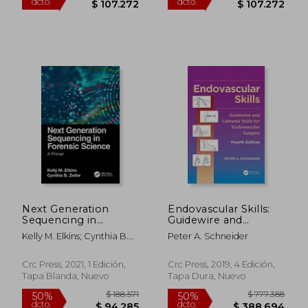
$ 204.953
$ 247.8
50%
50%
dcto.
dcto.
$ 102.476
$ 123.9
Next Generation
Endovascular Skills:
Sequencing in
Guidewire and
Forensic Science: A
Catheter Skills for
Kelly M. Elkins; Cynthia B.
Peter A. Schneider
Primer (en Inglés)
Endovascular
Zeller
Surgery, Fourth
Edition (en Inglés)
Crc Press, 2021, 1 Edición,
Crc Press, 2019, 4 Edición,
Tapa Blanda, Nuevo
Tapa Dura, Nuevo