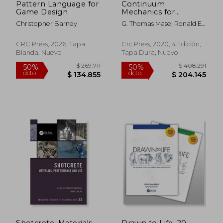
Pattern Language for
Continuum
Game Design
Mechanics for
Engineers (Applied
Christopher Barney
G. Thomas Mase; Ronald E.
and Computational
Smelser; Jenn Stroud
Mechanics) (en
Rossmann
Inglés)
CRC Press, 2026, Tapa
Crc Press, 2020, 4 Edición,
Blanda, Nuevo
Tapa Dura, Nuevo
$ 269.711
$ 408.2
Shotcrete: Materials,
Drawn to Life: 20