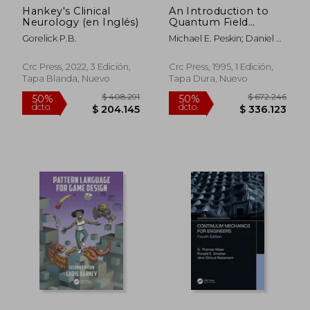
Hankey's Clinical
An Introduction to
Neurology (en Inglés)
Quantum Field
Theory (Frontiers in
Gorelick P.B.
Michael E. Peskin; Daniel V.
Physics) (en Inglés)
Schroeder
Crc Press, 2022, 3 Edición,
Crc Press, 1995, 1 Edición,
Tapa Blanda, Nuevo
Tapa Dura, Nuevo
$ 408.291
$ 672.2
50%
50%
dcto.
dcto.
$ 204.145
$ 336.1