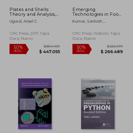
Plates and Shells:
Emerging
Theory and Analysis,
Technologies in Food
Fourth Edition (en
Preservation (en
Ugural, Ansel C.
Kumar, Santosh ;
Inglés)
Inglés)
Mukherjee, Avik ; Mitra,
Atanu
CRC Press, 2017, Tapa
CRC Press, 1 Edición, Tapa
Dura, Nuevo
Dura, Nuevo
$ 894.109
$ 532.9
50%
50%
dcto.
dcto.
$ 447.055
$ 266.4