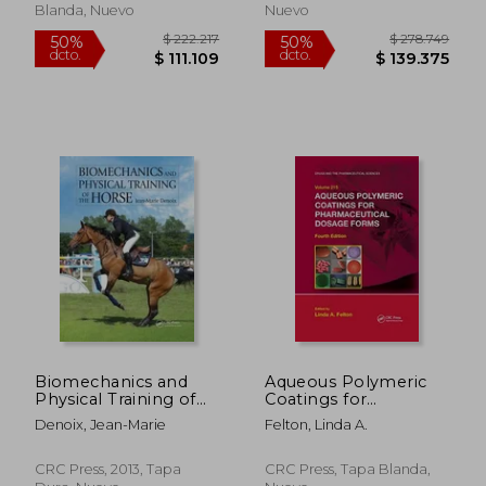
Lemay
Blanda, Nuevo
Nuevo
Biomechanics and
Aqueous Polymeric
Physical Training of
Coatings for
the Horse (en Inglés)
Pharmaceutical
Denoix, Jean-Marie
Felton, Linda A.
Dosage Forms (Drugs
and the
Pharmaceutical
CRC Press, 2013, Tapa
CRC Press, Tapa Blanda,
$ 212.626
$ 222.2
Sciences) (en Inglés)