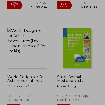
$ 302.426
$ 212.6
50%
50%
dcto.
dcto.
$ 151.213
$ 106.3
World Design for 2d
Small Animal
Action-Adventures
Medicine and
(Level Design
Metabolic Disorders:
Christopher W. Totten;
Ruaux, Craig
Practices) (en Inglés)
Self-Assessment
Adrian Sandoval
Color Review (en
Inglés)
Crc Press, 1 Edición, Tapa
CRC Press, 2019, Tapa
Blanda, Nuevo
Blanda, Nuevo