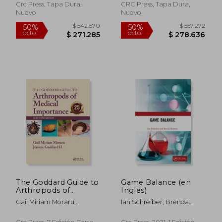
Printing (en Inglés)
Crc Press, Tapa Dura,
CRC Press, Tapa Dura,
Nuevo
Nuevo
$ 738.631
$ 291.
The Goddard Guide to
Game Balance (en
50%
50%
dcto.
dcto.
Arthropods of
Inglés)
$ 369.315
$ 145.7
Medical Importance
Gail Miriam Moraru;
Ian Schreiber; Brenda
(en Inglés)
Jerome Goddard Ii
Romero