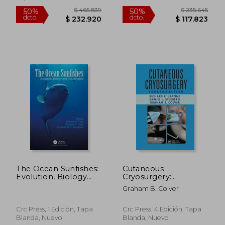
(en Inglés)
$ 222.217
$ 278.7
50%
50%
dcto.
dcto.
$ 111.109
$ 139.3
The Ocean Sunfishes:
Cutaneous
Evolution, Biology
Cryosurgery:
and Conservation (en
Principles and Clinical
Graham B. Colver
Inglés)
Practice (en Inglés)
Crc Press, 1 Edición, Tapa
Crc Press, 4 Edición, Tapa
Blanda, Nuevo
Blanda, Nuevo