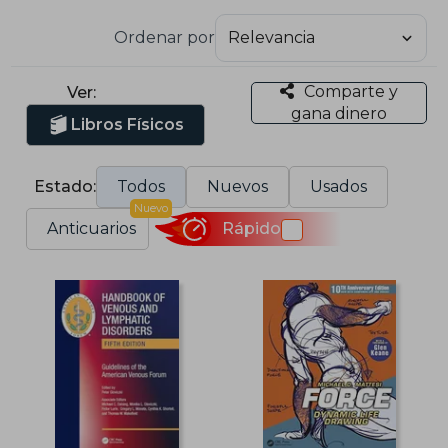
Ordenar por
Comparte y
Ver:
gana dinero
Libros Físicos
Estado:
Todos
Nuevos
Usados
Nuevo
Anticuarios
Rápido