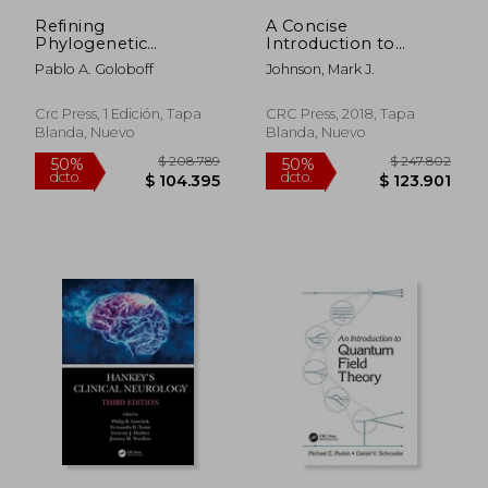
Refining
A Concise
Phylogenetic
Introduction to
Analyses:
Programming in
Pablo A. Goloboff
Johnson, Mark J.
Phylogenetic Analysis
Python (Chapman &
of Morphological
Hall (en Inglés)
Data: Volume 2
Crc Press, 1 Edición, Tapa
CRC Press, 2018, Tapa
(Species and
Blanda, Nuevo
Blanda, Nuevo
Systematics) (en
Inglés)
$ 208.789
$ 247.8
50%
50%
dcto.
dcto.
$ 104.395
$ 123.9