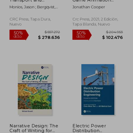
Logistics (en Inglés)
Explained (en Inglés)
Monios, Jason ; Bergqvist,
Jonathan Cooper
Rickard
CRC Press, Tapa Dura,
Crc Press, 2021, 2 Edición,
$ 222.217
$ 1.127.
50%
50%
Nuevo
Tapa Blanda, Nuevo
dcto.
dcto.
$ 111.109
$ 563.8
Narrative Design: The
Electric Power
Craft of Writing for
Distribution