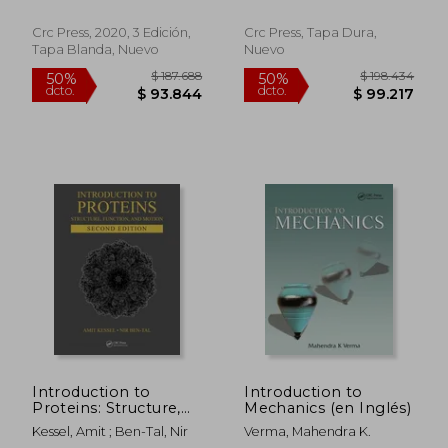
Animation (en Inglés)
Crc Press, 2020, 3 Edición,
Crc Press, Tapa Dura,
Tapa Blanda, Nuevo
Nuevo
$ 235.645
$ 207.9
50%
50%
dcto.
dcto.
$ 117.823
$ 103.9
Introduction to
Introduction to
Proteins: Structure,
Mechanics (en Inglés)
Function, and Motion,
Kessel, Amit ; Ben-Tal, Nir
Verma, Mahendra K.
Second Edition (en