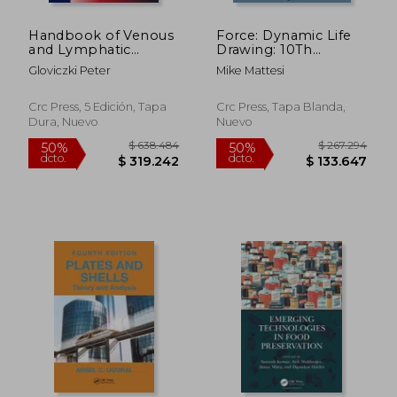
Handbook of Venous
Force: Dynamic Life
and Lymphatic
Drawing: 10Th
Disorders: Guidelines
Anniversary Edition
Gloviczki Peter
Mike Mattesi
of the American
(Force Drawing
Venous Forum (en
Series) (en Inglés)
Inglés)
Crc Press, 5 Edición, Tapa
Crc Press, Tapa Blanda,
Dura, Nuevo
Nuevo
$ 638.484
$ 267.2
50%
50%
dcto.
dcto.
$ 319.242
$ 133.6