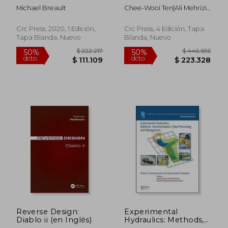
Games (en Inglés)
Engineering (en
Michael Breault
Chee-Wooi Ten|Ali Mehrizi-
Inglés)
Sani
Crc Press, 2020, 1 Edición,
Crc Press, 4 Edición, Tapa
Tapa Blanda, Nuevo
Blanda, Nuevo
$ 557.272
$ 204.9
50%
50%
dcto.
dcto.
$ 278.636
$ 102.4
Reverse Design:
Experimental
Diablo ii (en Inglés)
Hydraulics: Methods,
Instrumentation,