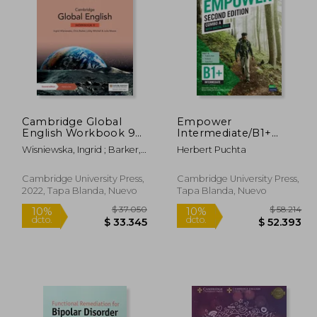
Cambridge Global
Empower
English Workbook 9
Intermediate/B1+
with Digital Access (1
Combo a with Digital
Wisniewska, Ingrid ; Barker,
Herbert Puchta
Year): For Cambridge
Pack (en Inglés)
Chris ; Mitchell, Libby
Primary and Lower
Secondary English as a
Cambridge University Press,
Cambridge University Press,
Second Language (en
2022, Tapa Blanda, Nuevo
Tapa Blanda, Nuevo
Inglés)
85.647
$ 37.050
10%
10%
dcto.
dcto.
1.388
$ 33.345