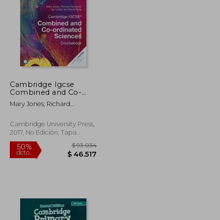
Cambridge Igcse
Combined and Co-
Ordinated Sciences.
Mary Jones; Richard
Cours. Con Cd-Rom
Harwood; Ian Lodge
(Cambridge
International Igcse)
Cambridge University Press,
(en Inglés)
2017, No Edición, Tapa
Blanda,
Usado
$ 58.214
$ 93.034
50%
dcto.
$ 52.393
$ 46.517