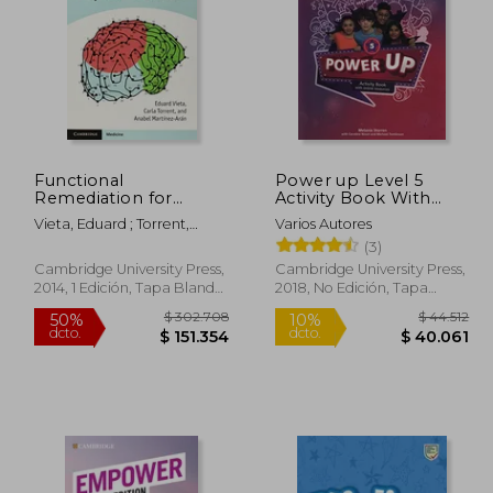
Functional
Power up Level 5
Remediation for
Activity Book With
Bipolar Disorder (en
Online Resources and
Vieta, Eduard ; Torrent,
Varios Autores
Inglés)
Home Booklet (en
Carla ; Martínez-Arán,
(3)
Inglés)
Anabel
Cambridge University Press,
Cambridge University Press,
2014, 1 Edición, Tapa Blanda,
2018, No Edición, Tapa
Nuevo
Blanda, Nuevo