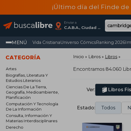
¡Último día del Finde de
Enviar a
C.A.B.A., Ciudad Autónoma De Buenos Aires
MENÚ
Vida Cristiana
Universo Cómics
Ranking 2026
Im
Inicio
Libros
Libros
CATEGORÍA
Artes
Encontramos 84.060 Lib
Biografías, Literatura Y
Estudios Literarios
Ciencias De La Tierra,
Ver:
Libros Fí
Geografía, Medioambiente,
Planificación
Computación Y Tecnología
Estado:
Todos
N
De La Información
Consulta, Información Y
Materias Interdisciplinares
Derecho