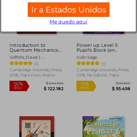
Ir a Estados Unidos
57.885
$ 71.890
10%
10%
Me quedo aquí
dcto.
dcto.
8.942
$ 64.701
Introduction to
Power up Level 5
Quantum Mechanics
Pupil's Book (en
(en Inglés)
Inglés)
Griffiths, David J. ;
Colin Sage
Schroeter, Darrell F.
(1)
(1)
Cambridge University Press,
Cambridge University Press,
2018, Tapa Dura, Nuevo
2018, No Edición, Tapa
Blanda, Nuevo