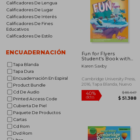
Calificadores De Lengua
Calificadores De Lugar
Calificadores De Interés
Calificadores De Fines
Educativos
Calificadores De Estilo
ENCUADERNACIÓN
Fun for Flyers
Student's Book with
Online Activities with
Tapa Blanda
Karen Saxby
Audio and Home Fun
Tapa Dura
Booklet 6 (en Inglés)
Encuadernación En Espiral
Cambridge University Press,
2016, Tapa Blanda, Nuevo
Product Bundle
Cd De Audio
Printed Access Code
Cubierta De Piel
Paquete De Productos
Cartas
Cd Rom
Dvd Rom
$ 
40%
dcto.
$ 5