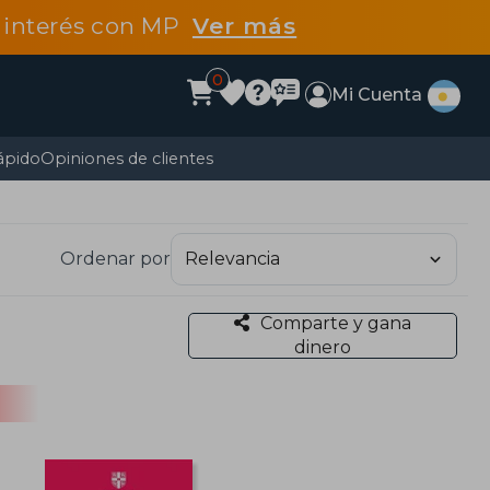
n interés con MP
Ver más
0
Mi Cuenta
ápido
Opiniones de clientes
Ordenar por
Comparte y gana
dinero