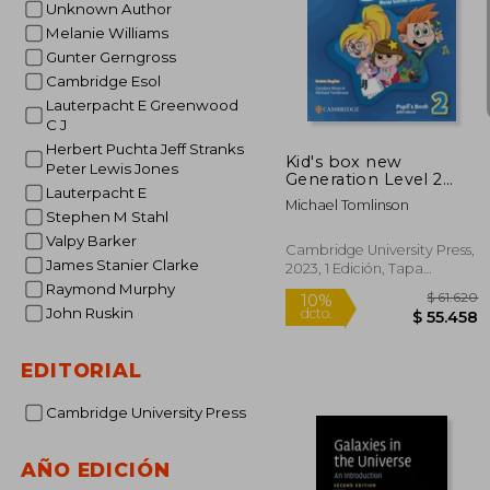
Unknown Author
Melanie Williams
Gunter Gerngross
$ 3
50%
Cambridge Esol
dcto.
$ 17
Lauterpacht E Greenwood
C J
Herbert Puchta Jeff Stranks
Kid's box new
Peter Lewis Jones
Generation Level 2
Lauterpacht E
Pupil's Book With
Michael Tomlinson
Ebook British English
Stephen M Stahl
(en Inglés)
Valpy Barker
Cambridge University Press,
James Stanier Clarke
2023, 1 Edición, Tapa
Blanda, Nuevo
Raymond Murphy
John Ruskin
EDITORIAL
Cambridge University Press
AÑO EDICIÓN