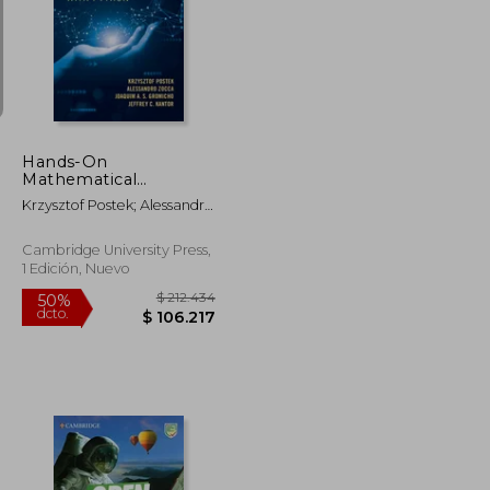
$ 44.538
$ 141.113
50%
dcto.
$ 40.084
$ 70.556
Hands-On
Mathematical
Optimization With
Krzysztof Postek; Alessandro
Python (en Inglés)
Zocca; Joaquim A. S.
Gromicho; Jeffrey C. Kantor
Cambridge University Press,
1 Edición, Nuevo