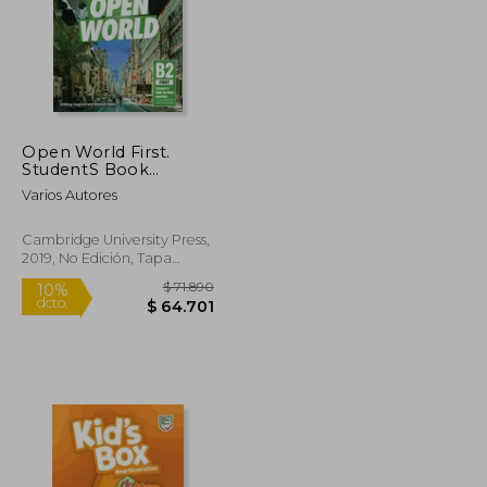
$ 61.620
$ 212.434
50%
dcto.
$ 55.458
$ 106.217
Open World First.
StudentS Book
Without Answers With
Varios Autores
Online Practice (en
Inglés)
Cambridge University Press,
2019, No Edición, Tapa
Blanda, Nuevo