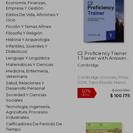
Economía, Finanzas,
Empresa Y Gestión
Estilos De Vida, Aficiones Y
Ocio
Ficción Y Temas Afines
Filosofía Y Religión
Historia Y Arqueología
Infantiles, Juveniles Y
Didácticos
C2 Proficiency Trainer
1 Trainer with Answers
Lenguaje Y Lingüística
with Digital Pack
Matemáticas Y Ciencias
Cambridge
Medicina, Enfermería,
Veterinaria
Cambridge University Press,
2026, Tapa Blanda, Nuevo
Salud, Relaciones Y
Desarrollo Personal
Sociedad Y Ciencias
Sociales
Tecnología, Ingeniería,
Agricultura, Procesos
$ 2
50%
Industriales
dcto.
$ 10
Calificadores De Período De
Tiempo