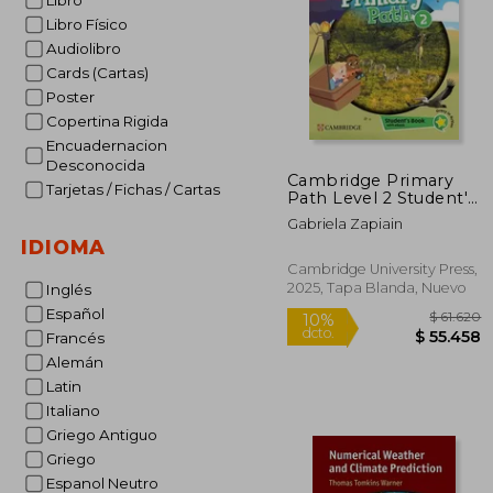
Libro
Libro Físico
Audiolibro
Cards (Cartas)
Poster
Copertina Rigida
Encuadernacion
Desconocida
Cambridge Primary
Tarjetas / Fichas / Cartas
Path Level 2 Student's
Book with My Creative
Gabriela Zapiain
Journal, Cue Cards and
IDIOMA
eBook (en Inglés)
Cambridge University Press,
2025, Tapa Blanda, Nuevo
Inglés
Español
Francés
Alemán
Latin
Italiano
Griego Antiguo
Griego
Espanol Neutro