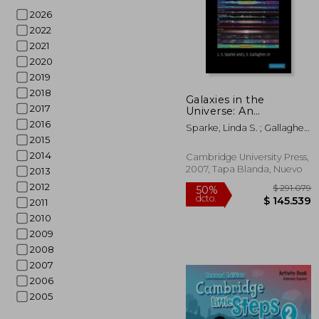
2026
2022
2021
2020
$ 
10%
2019
dcto.
$ 5
2018
Galaxies in the
2017
Universe: An
Introduction (en
2016
Sparke, Linda S. ; Gallagher
Inglés)
2015
III, John S.
2014
Cambridge University Press,
2007, Tapa Blanda, Nuevo
2013
2012
2011
2010
2009
2008
2007
2006
2005