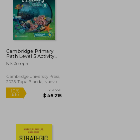
Cambridge Primary
Path Level 5 Activity
Book with Digital Pack
Niki Joseph
(en Inglés)
Cambridge University Press,
2025, Tapa Blanda, Nuevo