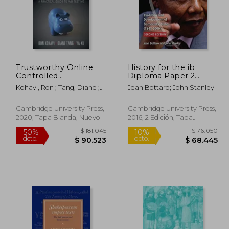
Trustworthy Online
History for the ib
91.079
$ 310.728
50%
50%
Controlled
Diploma Paper 2
dcto.
dcto.
5.539
$ 155.364
Experiments: A
Evolution and
Kohavi, Ron ; Tang, Diane ;
Jean Bottaro; John Stanley
Practical Guide to a (en
Development of
Xu, Ya
Inglés)
Democratic States
(1848-2000) (en
Cambridge University Press,
Cambridge University Press,
Inglés)
2020, Tapa Blanda, Nuevo
2016, 2 Edición, Tapa
Blanda, Nuevo