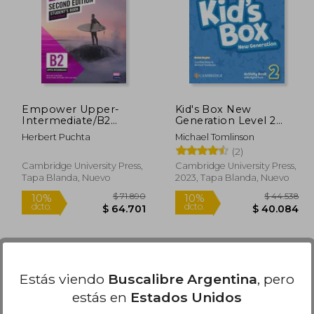
61.620
$ 302.708
50%
10%
dcto.
dcto.
5.458
$ 151.354
Empower Upper-
Kid's Box New
Intermediate/B2
Generation Level 2
Student's Book with
Activity Book with
Herbert Puchta
Michael Tomlinson
eBook [With eBook]
Digital Pack British
(2)
(en Inglés)
English (en Inglés)
Cambridge University Press,
Cambridge University Press,
Tapa Blanda, Nuevo
2023, Tapa Blanda, Nuevo
Estás viendo
Buscalibre Argentina
, pero
estás en
Estados Unidos