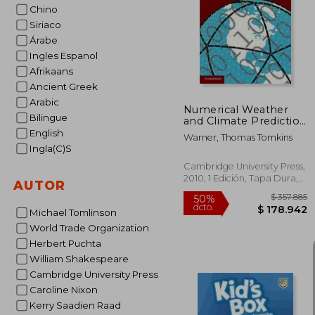
Chino
$ 
10%
Siriaco
dcto.
$ 5
Árabe
Ingles Espanol
Afrikaans
Ancient Greek
Arabic
Numerical Weather
Bilingue
and Climate Prediction
(en Inglés)
English
Warner, Thomas Tomkins
Ingla(C)S
Cambridge University Press,
2010, 1 Edición, Tapa Dura,
AUTOR
Nuevo
Michael Tomlinson
World Trade Organization
Herbert Puchta
William Shakespeare
Cambridge University Press
Caroline Nixon
Kerry Saadien Raad