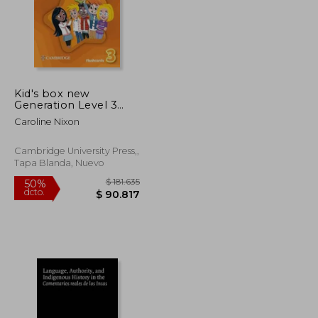
Kid's box new
$ 172.793
$ 71.890
10%
Generation Level 3
dcto.
$ 86.396
$ 64.701
Flashcards British
Caroline Nixon
English (en Inglés)
Cambridge University Press,,
Tapa Blanda, Nuevo