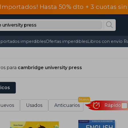
 Importados! Hasta 50% dto + 3 cuotas si
portados imperdibles
Ofertas imperdibles
Libros con envío R
ros para
cambridge university press
sicos
Nuevo
uevos
Usados
Anticuarios
Rápido