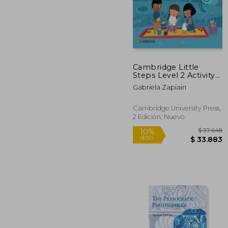
Cambridge Little
$ 2
50%
Steps Level 2 Activity
dcto.
$ 14
Book (en Inglés)
Gabriela Zapiain
Cambridge University Press,
2 Edición, Nuevo