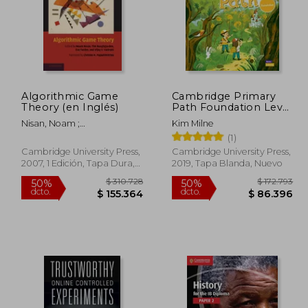
61.620
$ 244.364
50%
10%
dcto.
dcto.
5.458
$ 122.182
Algorithmic Game
Cambridge Primary
Theory (en Inglés)
Path Foundation Level
Student's Book with
Nisan, Noam ;
Kim Milne
Creative Journal (en
Roughgarden, Tim ; Tardos,
(1)
Inglés)
Eva
Cambridge University Press,
Cambridge University Press,
2007, 1 Edición, Tapa Dura,
2019, Tapa Blanda, Nuevo
Nuevo