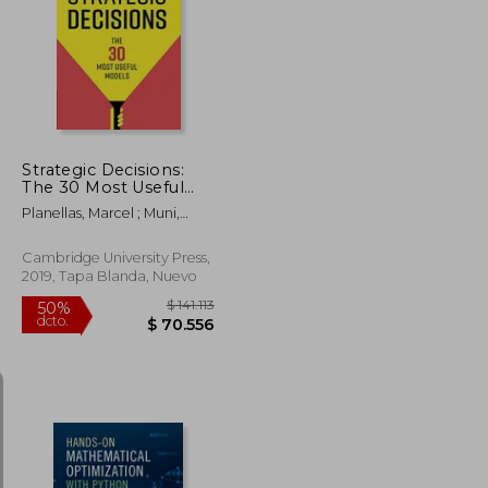
$ 44.512
$ 51.350
10%
dcto.
$ 40.061
$ 46.215
Strategic Decisions:
The 30 Most Useful
Models (en Inglés)
Planellas, Marcel ; Muni,
Anna
Cambridge University Press,
2019, Tapa Blanda, Nuevo