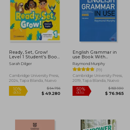
Ready, Set, Grow!
English Grammar in
Level 1 Student's Book
use Book With
With Digital Pack
Answers: A Self-Study
Sarah Dilger
Raymond Murphy
American English (en
Reference and
(19)
Inglés)
Practice Book for
Intermediate Learners
Cambridge University Press,
Cambridge University Press,
of English (en Inglés)
2024, Tapa Blanda, Nuevo
2019, Tapa Blanda, Nuevo
00.350
$ 54.756
10%
50%
dcto.
dcto.
0.175
$ 49.280