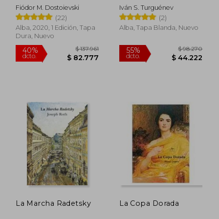
Fiódor M. Dostoievski
Iván S. Turguénev
(22)
(2)
Alba, 2020, 1 Edición, Tapa
Alba, Tapa Blanda, Nuevo
Dura, Nuevo
$ 139.639
$ 98.2
55%
55%
dcto.
dcto.
$ 62.837
$ 44.2
La Marcha Radetsky
La Copa Dorada