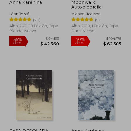
Anna Karénina
Moonwalk:
Autobiografia
Léon Tolstói
Michael Jackson
(78)
(9)
Alba, 2021, 10 Edición, Tapa
Alba, 2010, 1 Edición, Tapa
Blanda, Nuevo
Dura, Nuevo
$ 94.133
$ 104.1
CASA DESOLADA
Anna Karénina