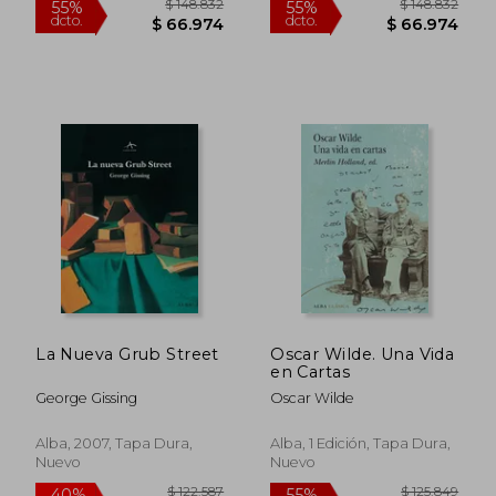
$ 75.633
$ 93.6
50%
55%
dcto.
dcto.
$ 37.816
$ 42.1
La Nueva Grub Street
Oscar Wilde. Una Vida
en Cartas
George Gissing
Oscar Wilde
Alba, 2007, Tapa Dura,
Alba, 1 Edición, Tapa Dura,
Nuevo
Nuevo