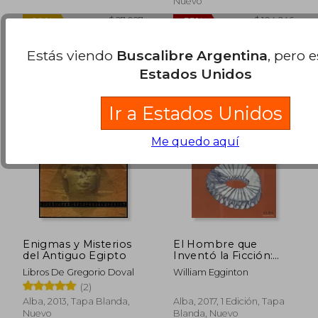
55%
40%
Nuevo
dcto.
dcto.
$ 56.632
$ 56.6
Estás viendo
Buscalibre Argentina
, pero 
Estados Unidos
Ir a Estados Unidos
Me quedo aquí
Enigmas y Misterios
El Hombre que
del Antiguo Egipto
Inventó la Ficción:
Cómo Cervantes
Libros De Gregorio Doval
William Egginton
Abrió la Puerta al
(2)
Mundo Moderno
Alba, 2013, Tapa Blanda,
Alba, 2017, 1 Edición, Tapa
Nuevo
Blanda, Nuevo