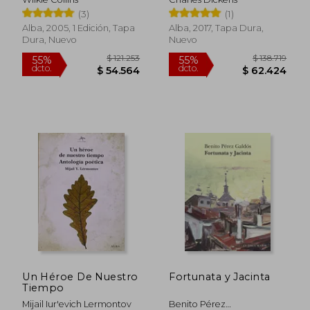
(3)
(1)
Alba, 2005, 1 Edición, Tapa
Alba, 2017, Tapa Dura,
Dura, Nuevo
Nuevo
$ 116.656
$ 137.3
55%
55%
dcto.
dcto.
$ 52.495
$ 61.8
Un Héroe De Nuestro
Fortunata y Jacinta
Tiempo
Mijail Iur'evich Lermontov
Benito Pérez