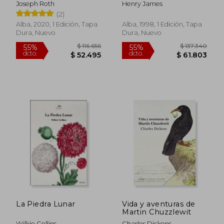
Joseph Roth
Henry James
(2)
Alba, 2020, 1 Edición, Tapa
Alba, 1998, 1 Edición, Tapa
Dura, Nuevo
Dura, Nuevo
$ 137.961
$ 98.2
40%
55%
dcto.
dcto.
$ 82.777
$ 44.2
La Piedra Lunar
Vida y aventuras de
Martin Chuzzlewit
Wilkie Collins
Charles Dickens