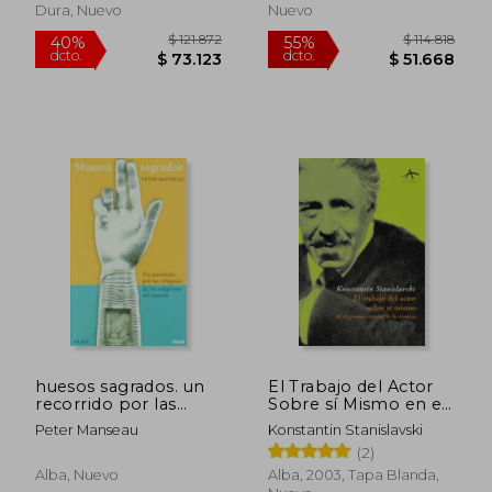
Dura, Nuevo
Nuevo
huesos sagrados. un
El Trabajo del Actor
recorrido por las
Sobre sí Mismo en el
reliquias de las
Proceso Creador de
Peter Manseau
Konstantin Stanislavski
religiones del mundo
la Vivencia (Artes
(2)
Escénicas)
Alba, Nuevo
Alba, 2003, Tapa Blanda,
$ 125.849
$ 94.3