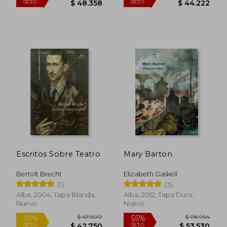
$ 148.832
$ 148.8
55%
55%
dcto.
dcto.
$ 66.974
$ 66.9
Escritos Sobre Teatro
Mary Barton
Bertolt Brecht
Elizabeth Gaskell
(1)
(3)
Alba, 2004, Tapa Blanda,
Alba, 2012, Tapa Dura,
Nuevo
Nuevo