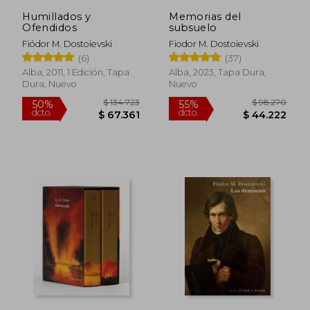
Humillados y
Memorias del
Ofendidos
subsuelo
Fiódor M. Dostoievski
Fiodor M. Dostoievski
(6)
(37)
Alba, 2011, 1 Edición, Tapa
Alba, 2023, Tapa Dura,
Dura, Nuevo
Nuevo
$ 134.723
$ 98.2
50%
55%
dcto.
dcto.
$ 67.361
$ 44.2