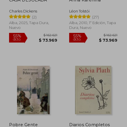
55%
40%
dcto.
dcto.
$ 42.360
$ 62.5
Charles Dickens
Léon Tolstói
(2)
(27)
Alba, 2025, Tapa Dura,
Alba, 2010, 1ª Edición, Tapa
Nuevo
Dura, Nuevo
Pobre Gente
Diarios Completos