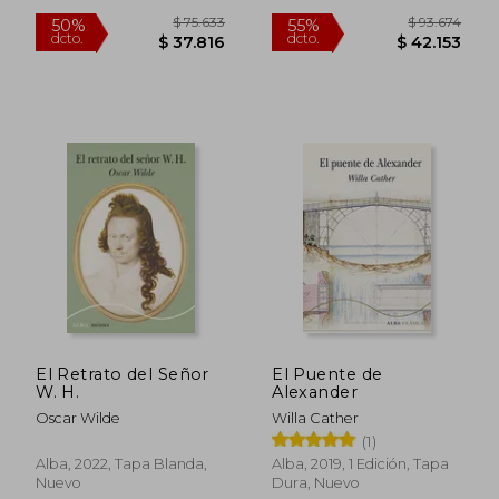
$ 121.872
$ 114.
40%
55%
dcto.
dcto.
$ 73.123
$ 51.6
El Retrato del Señor
El Puente de
W. H.
Alexander
Oscar Wilde
Willa Cather
(1)
Alba, 2022, Tapa Blanda,
Alba, 2019, 1 Edición, Tapa
Nuevo
Dura, Nuevo