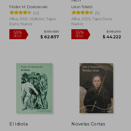
Fiódor M. Dostoievski
Léon Tolstói
(12)
(9)
Alba, 2021, 1 Edición, Tapa
Alba, 2025, Tapa Dura,
$ 101.488
$ 156.
55%
55%
Dura, Nuevo
Nuevo
dcto.
dcto.
$ 45.670
$ 70.3
El Idiota
Novelas Cortas