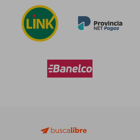
$ 98.261
$ 90.4
50%
55%
dcto.
dcto.
$ 49.131
$ 40.7