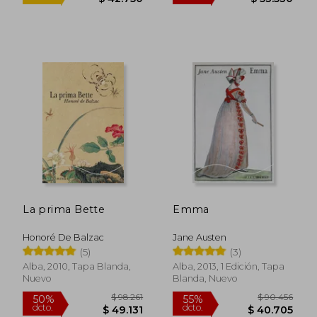
$ 122.587
$ 125.8
40%
55%
dcto.
dcto.
$ 73.552
$ 56.6
La prima Bette
Emma
Honoré De Balzac
Jane Austen
(5)
(3)
Alba, 2010, Tapa Blanda,
Alba, 2013, 1 Edición, Tapa
Nuevo
Blanda, Nuevo