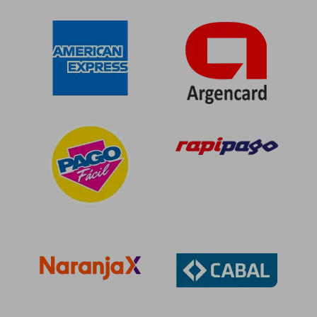
$ 47.500
$ 118.
10%
55%
dcto.
dcto.
$ 42.750
$ 53.5