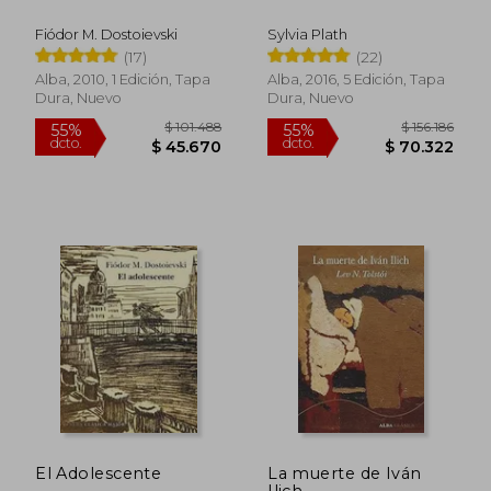
Fiódor M. Dostoievski
Sylvia Plath
$ 162.621
$ 162.
55%
55%
(17)
(22)
dcto.
dcto.
$ 73.969
$ 73.9
Alba, 2010, 1 Edición, Tapa
Alba, 2016, 5 Edición, Tapa
Dura, Nuevo
Dura, Nuevo
El Adolescente
La muerte de Iván
Ilich