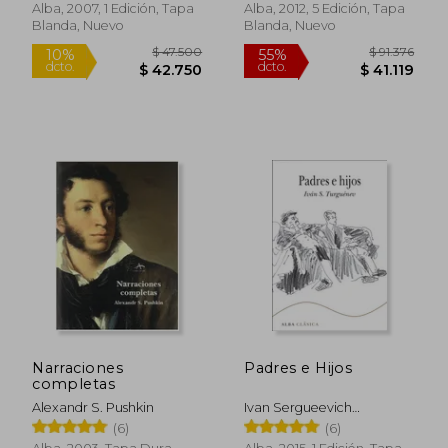
Alba, 2007, 1 Edición, Tapa
Alba, 2012, 5 Edición, Tapa
Blanda, Nuevo
Blanda, Nuevo
$ 102.867
$ 3.5
Narraciones
Padres e Hijos
55%
10%
dcto.
dcto.
completas
$ 46.290
$ 3.1
Alexandr S. Pushkin
Ivan Sergueevich
Turguenev
(6)
(6)