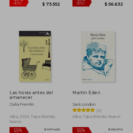
$ 79.884
$ 84.4
55%
55%
dcto.
dcto.
$ 35.948
$ 38.0
Las horas antes del
Martin Eden
amanecer
Celia Fremlin
Jack London
(2)
Alba, 2024, Tapa Blanda,
Alba, Tapa Blanda, Nuevo
Nuevo