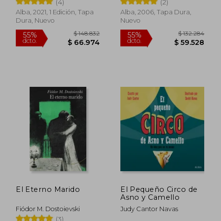
(4)
(2)
Alba, 2021, 1 Edición, Tapa
Alba, 2006, Tapa Dura,
Dura, Nuevo
Nuevo
$ 118.035
$ 164.0
55%
54%
dcto.
dcto.
$ 53.116
$ 74.7
El Eterno Marido
El Pequeño Circo de
Asno y Camello
Fiódor M. Dostoievski
Judy Cantor Navas
(3)