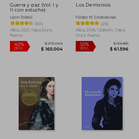
Guerra y paz (Vol. I y
Los Demonios
II con estuche)
Léon Tolstói
Fiódor M. Dostoievski
(50)
(26)
Alba, 2021, Tapa Dura,
Alba, 2016, 1 Edición, Tapa
Nuevo
Dura, Nuevo
$ 275.006
$ 136.
40%
55%
dcto.
dcto.
$ 165.004
$ 61.5