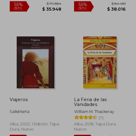
$ 27.027
$ 104.2
10%
55%
dcto.
dcto.
$ 24.324
$ 46.9
Viajeros
La Feria de las
Vanidades
SalisMarta
William M. Thackeray
(7)
Alba, 2020, 1 Edición, Tapa
Alba, 2018, Tapa Dura,
Dura, Nuevo
Nuevo