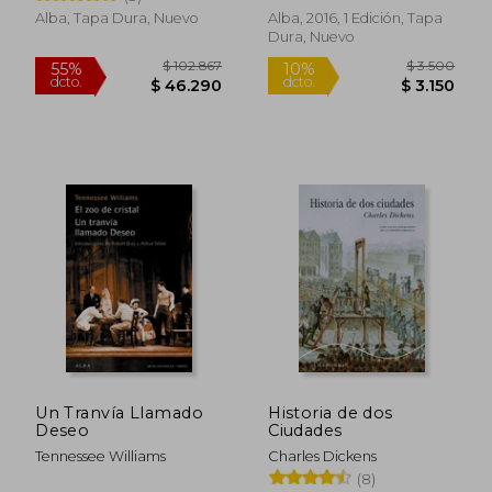
Alba, Tapa Dura, Nuevo
Alba, 2016, 1 Edición, Tapa
Dura, Nuevo
$ 148.832
$ 132.2
55%
55%
dcto.
dcto.
$ 66.974
$ 59.5
Un Tranvía Llamado
Historia de dos
Deseo
Ciudades
Tennessee Williams
Charles Dickens
(8)