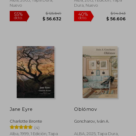
Alba, 2003, Tapa Dura,
Alba, 2015, 1 Edición, Tapa
Nuevo
Dura, Nuevo
Jane Eyre
Oblómov
Charlotte Bronte
Goncharov, Iván A.
$ 47.500
$ 91.3
10%
55%
(4)
dcto.
dcto.
$ 42.750
$ 41.1
Alba, 1999, 1 Edición, Tapa
ALBA, 2025, Tapa Dura,