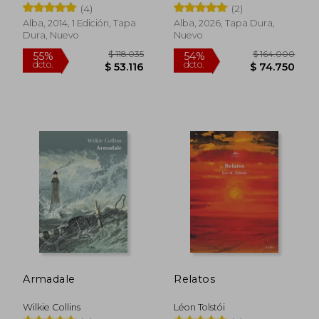
Galdós;Ignacio Echevarría
(4)
(2)
Alba, 2014, 1 Edición, Tapa
Alba, 2026, Tapa Dura,
Dura, Nuevo
Nuevo
$ 121.253
$ 138.
55%
55%
dcto.
dcto.
$ 54.564
$ 62.4
Armadale
Relatos
Wilkie Collins
Léon Tolstói