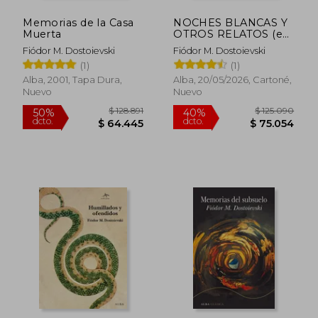
Memorias de la Casa
NOCHES BLANCAS Y
Muerta
OTROS RELATOS (en
Castellano)
Fiódor M. Dostoievski
Fiódor M. Dostoievski
(1)
(1)
Alba, 2001, Tapa Dura,
Alba, 20/05/2026, Cartoné,
Nuevo
Nuevo
$ 128.891
$ 125.0
50%
40%
dcto.
dcto.
$ 64.445
$ 75.0