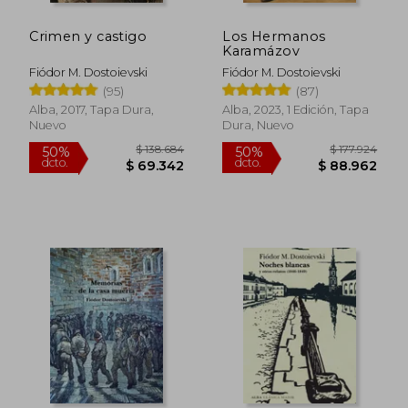
Crimen y castigo
Los Hermanos
Karamázov
Fiódor M. Dostoievski
Fiódor M. Dostoievski
(95)
(87)
Alba, 2017, Tapa Dura,
Alba, 2023, 1 Edición, Tapa
Nuevo
Dura, Nuevo
$ 138.684
$ 177.9
50%
50%
dcto.
dcto.
$ 69.342
$ 88.9