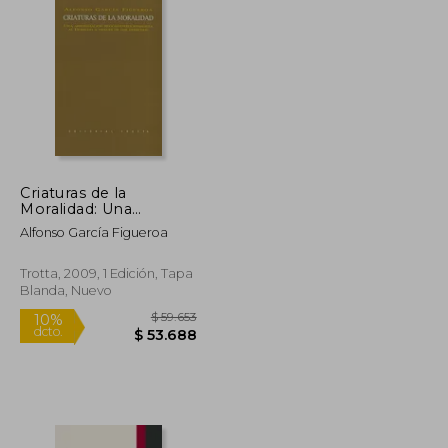
$ 84.054
$ 211.146
50%
dcto.
$ 42.027
$ 105.573
Criaturas de la
Moralidad: Una
Aproximación
Alfonso García Figueroa
Neoconstitucionalista
al Derecho a Través de
los Derechos
Trotta, 2009, 1 Edición, Tapa
(Estructuras y
Blanda, Nuevo
Procesos. Derecho)