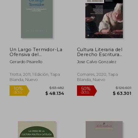
Un Largo Termidor-La
Cultura Literaria del
48.850
$ 104.007
Ofensiva del
Derecho Escritura
50%
40%
Constitucionalismo
Derecho Memoria
dcto.
dcto.
4.425
$ 52.003
Gerardo Pisarello
Jose Calvo Gonzalez
Antidem
Trotta, 2011, 1 Edición, Tapa
Comares, 2020, Tapa
Blanda, Nuevo
Blanda, Nuevo