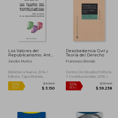
33.902
$ 106.512
50%
50%
dcto.
dcto.
6.951
$ 53.256
Los Valores del
Desobediencia Civil y
Republicanismo. Ante
Teoría del Derecho
la Crisis de la
Jacobo Muñoz
Francesco Biondo
Representación
Política
Biblioteca Nueva, 2014, 1
Centro De Estudios Politicos
Edición, Tapa Blanda,
Y Constitucionales, 2016, 1
Nuevo
Edición, Tapa Blanda,
Nuevo