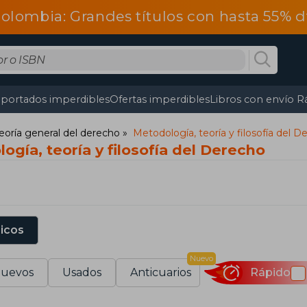
olombia: Grandes títulos con hasta 55% 
portados imperdibles
Ofertas imperdibles
Libros con envío R
eoría general del derecho
Metodología, teoría y filosofía del D
ogía, teoría y filosofía del Derecho
sicos
Nuevo
uevos
Usados
Anticuarios
Rápido