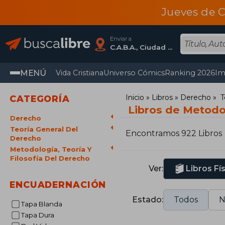
Jueves de C
Enviar a
C.A.B.A., Ciudad Autónoma De Buenos Aires
MENÚ
Vida Cristiana
Universo Cómics
Ranking 2026
Im
Inicio
Libros
Derecho
T
CATEGORÍA
Libros de Metodol
Derecho
Teoría General Del
Encontramos 922 Libros
Derecho
Metodología, Teoría Y
Filosofía Del Derecho
Ver:
Libros Fí
ENCUADERNACIÓN
Estado:
Todos
N
Tapa Blanda
Tapa Dura