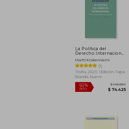
$ 
50%
dcto.
$ 5
La Política del
Derecho Internacional
(Estructuras y
Martti Koskenniemi
Procesos. Derecho)
(1)
Trotta, 2020, 1 Edición, Tapa
Blanda, Nuevo