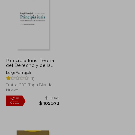
Principia Iuris. Teoría
del Derecho y de la
Democracia 3. La
Luigi Ferrajoli
Sintaxis del Derecho
(1)
Trotta, 2011, Tapa Blanda,
Nuevo