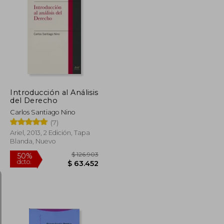
$ 131.641
$ 59.653
10%
dcto.
$ 59.238
$ 53.688
Introducción al Análisis
del Derecho
Carlos Santiago Nino
(7)
Ariel, 2013, 2 Edición, Tapa
Blanda, Nuevo