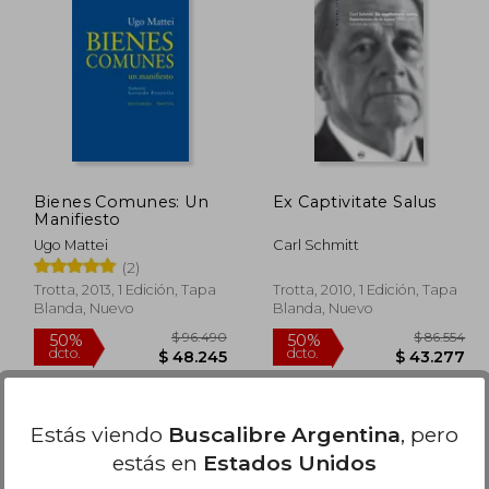
111.304
$ 3.500
10%
55%
dcto.
dcto.
6.782
$ 3.150
Bienes Comunes: Un
Ex Captivitate Salus
Manifiesto
Ugo Mattei
Carl Schmitt
(2)
Trotta, 2013, 1 Edición, Tapa
Trotta, 2010, 1 Edición, Tapa
Blanda, Nuevo
Blanda, Nuevo
Estás viendo
Buscalibre Argentina
, pero
estás en
Estados Unidos