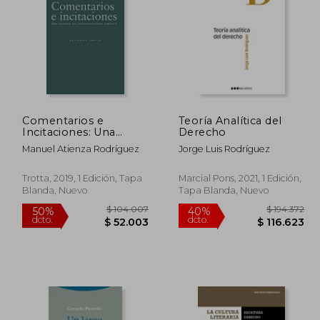
101.631
$ 96.922
50%
50%
dcto.
dcto.
0.815
$ 48.461
Comentarios e
Teoría Analítica del
Incitaciones: Una
Derecho
Defensa del
Manuel Atienza Rodríguez
Jorge Luis Rodríguez
Postpositivismo
Jurídico (Estructuras y
Procesos. Derecho)
Trotta, 2019, 1 Edición, Tapa
Marcial Pons, 2021, 1 Edición,
Blanda, Nuevo
Tapa Blanda, Nuevo