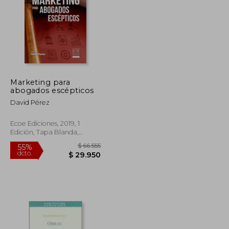
Marketing para
$ 194.372
$ 116.449
abogados escépticos
50%
dcto.
$ 116.623
$ 58.224
David Pérez
Ecoe Ediciones, 2019, 1
Edición, Tapa Blanda,
Nuevo