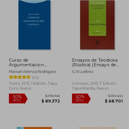
Curso de
Ensayos de Teodicea
Argumentacion
(Rústica) (Ensayo de
Juridica
Teodicea)
Manuel Atienza Rodríguez
G.W.Leibniz
(10)
Trotta, 2013, 1 Edición, Tapa
Comares, 2015, 1ª Edición,
Dura, Nuevo
Tapa Blanda, Nuevo
124.011
$ 178.745
50%
50%
dcto.
dcto.
5.805
$ 89.372