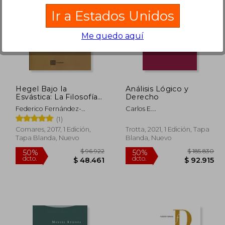
Ir a Estados Unidos
Me quedo aquí
151.355
$ 96.490
50%
50%
dcto.
dcto.
5.678
$ 48.245
Hegel Bajo la
Análisis Lógico y
Esvástica: La Filosofía
Derecho
del Derecho de Karl
Federico Fernández-
Carlos E.
Larenz y Julius Binder
Crehuet López
Alchourron,Eugenio Bulygin
(1)
Comares, 2017, 1 Edición,
Trotta, 2021, 1 Edición, Tapa
Tapa Blanda, Nuevo
Blanda, Nuevo