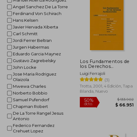
Manuel Atienza Rodriguez
Angel Sanchez De La Torre
Ferdinand Von Schirach
Hans Kelsen
Javier Hervada Xiberta
Carl Schmitt
Jordi Ferrer Beltran
Jurgen Habermas
Eduardo Garcia Maynez
Gustavo Zagrebelsky
Los Fundamentos de
los Derechos
John Locke
Fundamentales
Luigi Ferrajoli
Jose Maria Rodriguez
Olaizola
(3)
Trotta, 2001, 4 Edición, Tapa
Mwewa Charles
Blanda, Nuevo
Norberto Bobbio
Samuel Pufendorf
Chapman Robert
De La Torre Rangel Jesus
Antonio
Federico Fernandez
Crehuet Lopez