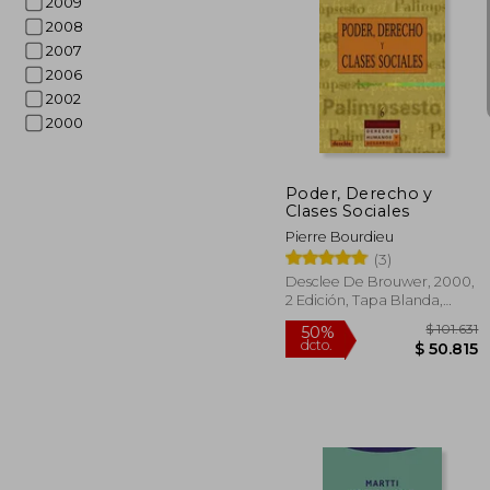
2009
2008
2007
2006
2002
$ 
50%
dcto.
$ 7
2000
Poder, Derecho y
Clases Sociales
Pierre Bourdieu
(3)
Desclee De Brouwer, 2000,
2 Edición, Tapa Blanda,
Nuevo