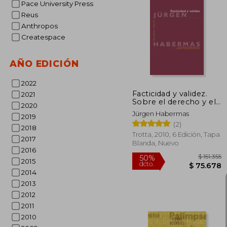
Pace University Press
Reus
Anthropos
$ 
40%
dcto.
$ 6
Createspace
AÑO EDICIÓN
2022
Facticidad y validez.
2021
Sobre el derecho y el
2020
Estado democrático
Jürgen Habermas
2019
de derecho en
(2)
términos de teoría del
2018
discurso
Trotta, 2010, 6 Edición, Tapa
2017
Blanda, Nuevo
2016
2015
2014
2013
2012
2011
2010