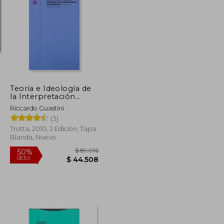
$ 86.554
$ 126.903
50%
dcto.
$ 43.277
$ 63.452
Teoría e Ideología de
la Interpretación
Constitucional
Riccardo Guastini
(3)
Trotta, 2010, 2 Edición, Tapa
Blanda, Nuevo