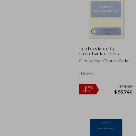
la otra vía de la
$ 1
subjetividad : seis
50%
estudios sobre el
dcto.
$ 7
Dibujo: Yves Charles Zarka
sujeto y el derecho
natural en el siglo xvii
, Nuevo