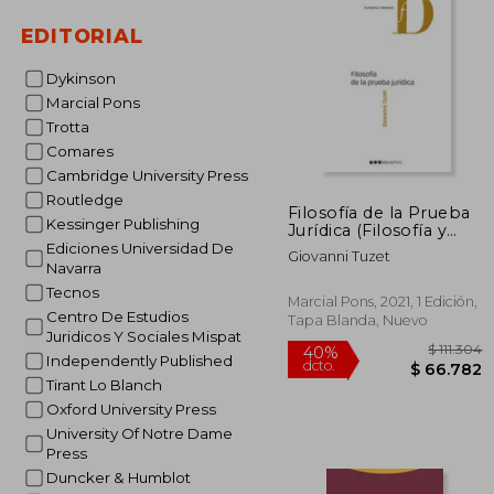
$ 1
50%
dcto.
EDITORIAL
$ 6
Dykinson
Marcial Pons
Trotta
Comares
Cambridge University Press
Routledge
Filosofía de la Prueba
Kessinger Publishing
Jurídica (Filosofía y
Derecho)
Ediciones Universidad De
Giovanni Tuzet
Navarra
Tecnos
Marcial Pons, 2021, 1 Edición,
Centro De Estudios
Tapa Blanda, Nuevo
Juridicos Y Sociales Mispat
Independently Published
Tirant Lo Blanch
Oxford University Press
University Of Notre Dame
Press
Duncker & Humblot