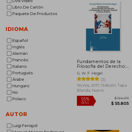
Dvd Video
Libro De Cartón
Paquete De Productos
IDIOMA
Español
Inglés
Alemán
Francés
Fundamentos de la
Filosofía del Derecho:
Italiano
O Compendio de
Portugués
G. W. F. Hegel
Derecho Natural y
(3)
Árabe
Ciencia Política
(Clásicos - Clásicos del
Tecnos, 2017, 1 Edición, Tapa
Hungaro
Pensamiento)
Blanda, Nuevo
No
Polaco
AUTOR
$ 
55%
Luigi Ferrajoli
dcto.
$ 5