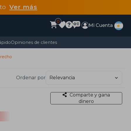
dto
Ver más
0
Mi Cuenta
ápido
Opiniones de clientes
erecho
Ordenar por
Comparte y gana
dinero