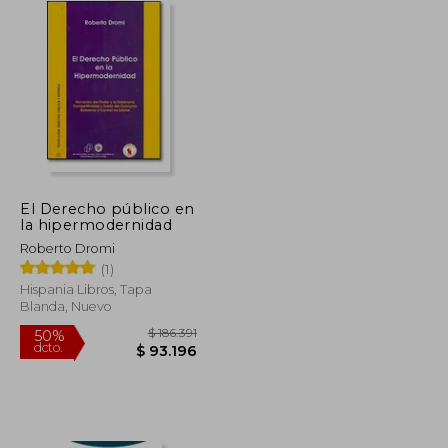
El Derecho público en
la hipermodernidad
Roberto Dromi
(1)
Hispania Libros, Tapa
Blanda, Nuevo
$ 137.401
$ 186.391
50%
dcto.
$ 68.701
$ 93.196