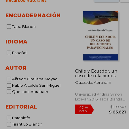
Recursos Naturales
ENCUADERNACIÓN
Tapa Blanda
IDIOMA
Español
AUTOR
Chile y Ecuador, un
caso de relaciones
Alfredo Orellana Moyao
paravecinales: Origen
Quezada, Abraham
histórico y su impacto
Pablo Alcalde San Miguel
en la pos Guerra Fría,
Quezada Abraham
1990-2010
Universidad Andina Simón
Bolívar, 2016, Tapa Blanda,
Nuevo
EDITORIAL
Paraninfo
Tirant Lo Blanch