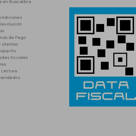
s en Buscalibre
ondiciones
 Devolución
ar
rmas de Pago
 clientes
espacho
edes Sociales
res
a Lectura
omendados