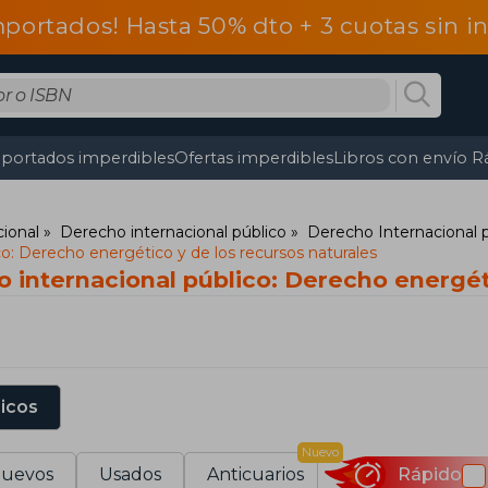
mportados! Hasta 50% dto + 3 cuotas sin 
portados imperdibles
Ofertas imperdibles
Libros con envío R
ional
Derecho internacional público
Derecho Internacional 
o: Derecho energético y de los recursos naturales
 internacional público: Derecho energét
sicos
Nuevo
uevos
Usados
Anticuarios
Rápido