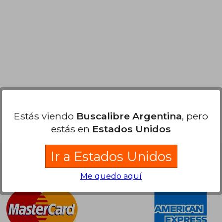
09.369
$ 151.874
50%
50%
dcto.
dcto.
5.621
$ 75.937
Estás viendo
Buscalibre Argentina
, pero
estás en
Estados Unidos
Ir a Estados Unidos
Nuestras Formas de Pago
Me quedo aquí