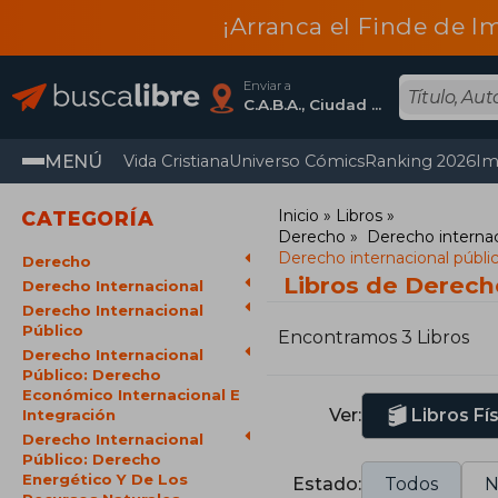
¡Arranca el Finde de I
Enviar a
C.A.B.A., Ciudad Autónoma De Buenos Aires
MENÚ
Vida Cristiana
Universo Cómics
Ranking 2026
Im
Inicio
Libros
CATEGORÍA
Derecho
Derecho internac
Derecho internacional públic
Derecho
Libros de Derecho
Derecho Internacional
Derecho Internacional
Público
Encontramos 3 Libros
Derecho Internacional
Público: Derecho
Económico Internacional E
Ver:
Libros Fí
Integración
Derecho Internacional
Público: Derecho
Energético Y De Los
Estado:
Todos
N