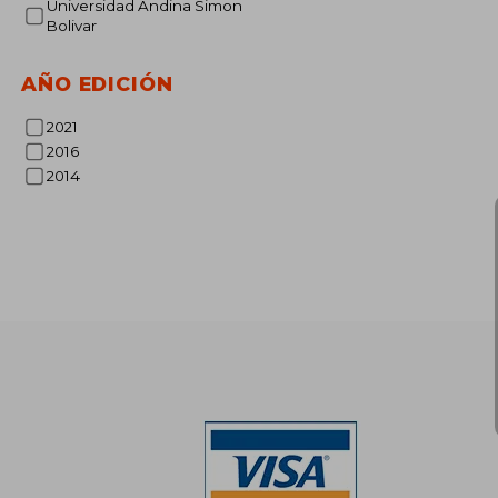
Universidad Andina Simon
$ 1
40%
Bolivar
dcto.
$ 6
AÑO EDICIÓN
2021
2016
2014