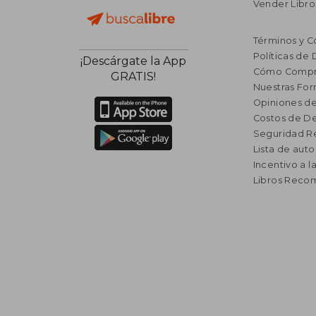
Vender Libro
Términos y C
Políticas de
¡Descárgate la App
Cómo Compr
GRATIS!
Nuestras Fo
Opiniones de
Costos de D
Seguridad R
Lista de auto
Incentivo a l
Libros Rec