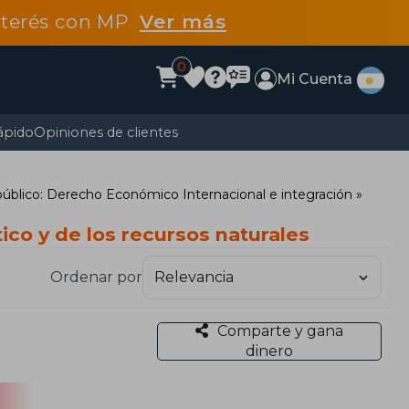
interés con MP
Ver más
0
Mi Cuenta
ápido
Opiniones de clientes
público: Derecho Económico Internacional e integración
ico y de los recursos naturales
Ordenar por
Comparte y gana
dinero