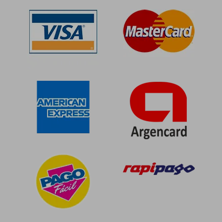
dcto.
dcto.
$ 45.306
$ 57.4