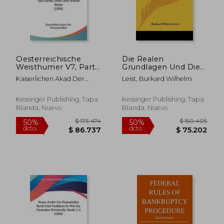
Oesterreichische
Die Realen
Weisthumer V7, Part
Grundlagen Und Die
1, Book 2: Das Viertel
Stoffe Des Rechts
Kaiserlichen Akad Der
Leist, Burkard Wilhelm
Unter Dem Wiener
(1877) (en Alemán)
Wissenschaften
Walde (1886) (en
Alemán)
Kessinger Publishing, Tapa
Kessinger Publishing, Tapa
Blanda, Nuevo
Blanda, Nuevo
$ 127.502
$ 114.9
50%
50%
dcto.
dcto.
$ 63.751
$ 57.4