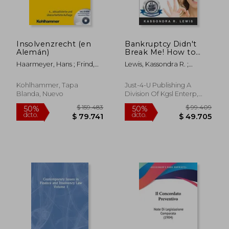
Insolvenzrecht (en
Bankruptcy Didn't
Alemán)
Break Me! How to
Learn the Keys to
Haarmeyer, Hans ; Frind,
Lewis, Kassondra R. ;
Success to Increase
Frank
Williams, Christina ; Mills,
Your Credit Scores
Josette
(en Inglés)
Kohlhammer, Tapa
Just-4-U Publishing A
Blanda, Nuevo
Division Of Kgsl Enterp,
2020, Tapa Blanda, Nuevo
$ 132.760
$ 189.3
50%
50%
dcto.
dcto.
$ 66.380
$ 94.6