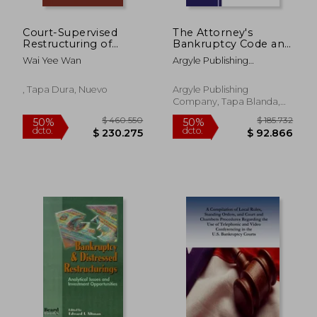
Court-Supervised
The Attorney's
Restructuring of
Bankruptcy Code and
Large Distressed
Rules Book (en
Wai Yee Wan
Argyle Publishing
Companies in Asia:
Inglés)
Company
$ 289.587
$ 138.0
50%
50%
Law and Policy
dcto.
dcto.
(Contemporary
$ 144.794
$ 69.0
, Tapa Dura, Nuevo
Argyle Publishing
Studies in Corporate
Company, Tapa Blanda,
Law)
Nuevo