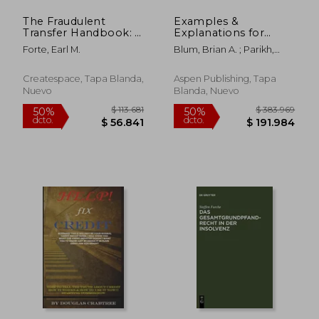
The Fraudulent
Examples &
Transfer Handbook: A
Explanations for
Practical Guide for
Bankruptcy and
Forte, Earl M.
Blum, Brian A. ; Parikh,
Lawyers and Clients
Debtor/Creditor (en
Samir D.
(en Inglés)
Inglés)
Createspace, Tapa Blanda,
Aspen Publishing, Tapa
Nuevo
Blanda, Nuevo
$ 460.550
$ 185.7
50%
50%
dcto.
dcto.
$ 230.275
$ 92.8