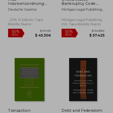
Insolvenzordnung:
Bankruptcy Code;
Mit Nebengesetzen
2019 Edition (en
Deutsche Gesetze
Michigan Legal Publishing
(Aktuelle Gesetze
Inglés)
Ltd
2020) (en Alemán)
, 2019, 10 Edición, Tapa
Michigan Legal Publishing
Blanda, Nuevo
Ltd., Tapa Blanda, Nuevo
$ 247.606
$ 519.
50%
50%
dcto.
dcto.
$ 123.803
$ 259.7
Transaction
Debt and Federalism: