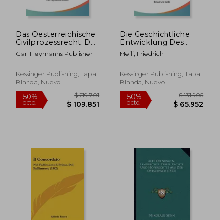
dcto.
dcto.
$ 79.741
$ 49.7
Das Oesterreichische
Die Geschichtliche
Civilprozessrecht: Das
Entwicklung Des
Civilprozess Und
Internationalen
Carl Heymanns Publisher
Meili, Friedrich
Konkursrecht Der
Konkursrechtes
Niederlande (1905)
(1908) (en Alemán)
(en Alemán)
Kessinger Publishing, Tapa
Kessinger Publishing, Tapa
Blanda, Nuevo
Blanda, Nuevo