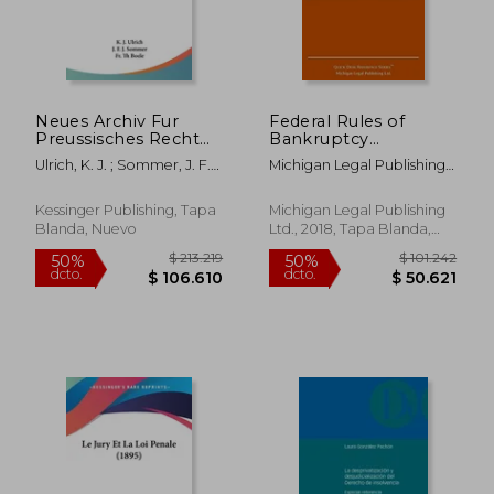
Neues Archiv Fur
Federal Rules of
Preussisches Recht
Bankruptcy
Und Verfahren So Wie
Procedure; 2019
Ulrich, K. J. ; Sommer, J. F.
Michigan Legal Publishing
Fur Deutsches
Edition: With
J. ; Boele, Th
Ltd.
Privatrecht, Books 1-4
Statutory
(1836) (en Alemán)
Supplement (en
Kessinger Publishing, Tapa
Michigan Legal Publishing
Inglés)
Blanda, Nuevo
Ltd., 2018, Tapa Blanda,
Nuevo
$ 173.474
$ 150.4
50%
50%
dcto.
dcto.
$ 86.737
$ 75.2