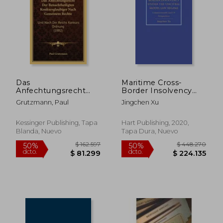
$ 646.315
$ 202.8
Das
Maritime Cross-
Anfechtungsrecht
Border Insolvency
Der Benachtheiligten
Under the Uncitral
Grutzmann, Paul
Jingchen Xu
Konkursglaubiger
Model law Regime:
Nach Gemeinem
Commonwealth and
Rechte: Und Nach
us Perspectives (en
Kessinger Publishing, Tapa
Hart Publishing, 2020,
Der Reichs Konkurs
Inglés)
Blanda, Nuevo
Tapa Dura, Nuevo
Ordnung (1882) (en
Alemán)