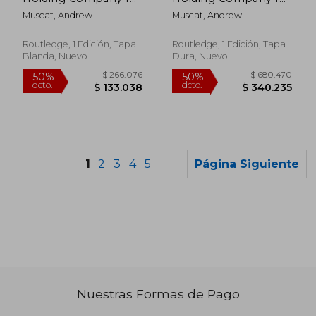
the Debts of Its
the Debts of Its
Muscat, Andrew
Muscat, Andrew
Insolvent Subsidiaries
Insolvent Subsidiaries
(en Inglés)
(en Inglés)
Routledge, 1 Edición, Tapa
Routledge, 1 Edición, Tapa
Blanda, Nuevo
Dura, Nuevo
1
2
3
4
5
Página Siguiente
Nuestras Formas de Pago
$ 90.611
$ 114.8
50%
50%