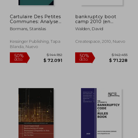
Cartulaire Des Petites
bankruptcy boot
$ 219.701
$ 131.9
50%
50%
Communes: Analyses
camp 2010 (en
dcto.
dcto.
$ 109.851
$ 65.9
Des Pieces (1878) (en
Inglés)
Bormans, Stanislas
Walden, David
Francés)
Kessinger Publishing, Tapa
Createspace, 2010, Nuevo
Blanda, Nuevo