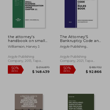
$ 136.816
$ 605.4
50%
50%
dcto.
dcto.
$ 68.408
$ 302.7
the attorney's
The Attorney'S
handbook on small
Bankruptcy Code and
business
Rules Book (2021) (en
Williamson, Harvey J.
Argyle Publishing
reorganization under
Inglés)
Company
chapter 11 (2013) (en
Inglés)
Argyle Publishing
Argyle Publishing
Company, 2013, Tapa
Company, 2021, Tapa
Blanda, Nuevo
Blanda, Nuevo