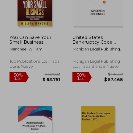
You Can Save Your
United States
Small Business:
Bankruptcy Code;
Turning Around the
2020 Edition (en
Manchee, William
Michigan Legal Publishing
Troubled Small
Inglés)
Ltd
$ 259.542
$ 189.6
50%
50%
Business (en Inglés)
dcto.
dcto.
$ 129.771
$ 94.8
Top Publications, Ltd., Tapa
Michigan Legal Publishing
Dura, Nuevo
Ltd., Tapa Blanda, Nuevo