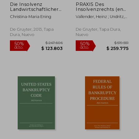
Die Insolvenz
PRAXIS Des
Landwirtschaftlicher
Insolvenzrechts (en
Unternehmen
Alemán)
Christina-Maria Ening
Vallender, Heinz ; Undritz,
(Schriften zum
Sven-Holger
Deutschen, Europ
Ischen und
De Gruyter, 2013, Tapa
De Gruyter, Tapa Dura,
Internationalen in)
Dura, Nuevo
Nuevo
(en Alemán)
$ 113.681
$ 383.9
50%
50%
dcto.
dcto.
$ 56.841
$ 191.9