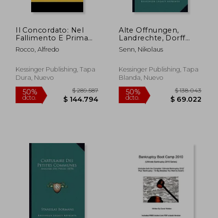
$ 465.839
$ 128.8
50%
50%
dcto.
dcto.
$ 232.920
$ 64.4
Il Concordato: Nel
Alte Offnungen,
Fallimento E Prima
Landrechte, Dorff
Del Fallimento (1902)
Rachte Und
Rocco, Alfredo
Senn, Nikolaus
(en Italiano)
Hofsrechtte Aus Der
Ostschweiz (1873) (en
Alemán)
Kessinger Publishing, Tapa
Kessinger Publishing, Tapa
Dura, Nuevo
Blanda, Nuevo