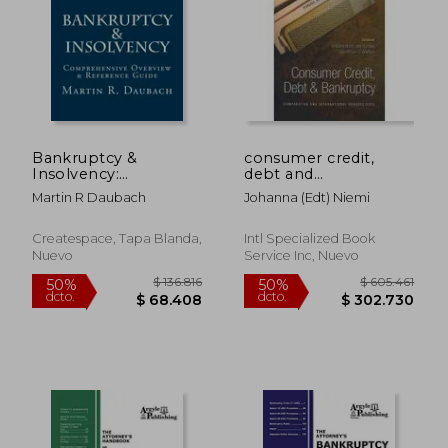
$ 162.597
$ 448.2
50%
50%
dcto.
dcto.
$ 81.299
$ 224.1
Bankruptcy &
consumer credit,
Insolvency:
debt and
Comprehensive
bankruptcy,comparative
Martin R Daubach
Johanna (edt) Niemi
Overview &
and international
Reference Guide
perspectives
Createspace, Tapa Blanda,
Intl Specialized Book
Nuevo
Service Inc, Nuevo