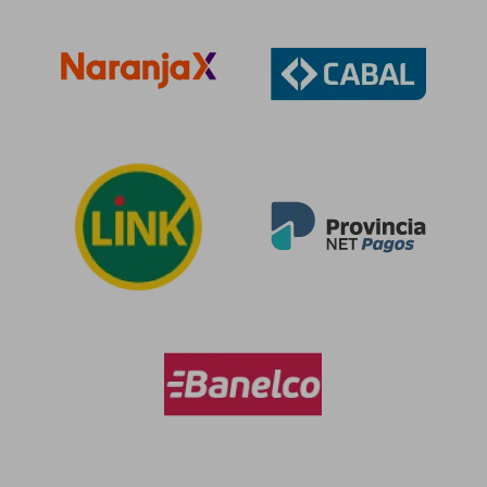
$ 1.626.974
$ 149.4
50%
50%
dcto.
dcto.
$ 813.487
$ 74.7