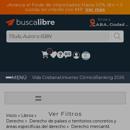
¡Arranca el Finde de Importados! Hasta 50% dto + 3
cuotas sin interés con MP
Ver más
Enviar a
C.A.B.A., Ciudad Autónoma De Buenos Aires
0
MENÚ
Vida Cristiana
Universo Cómics
Ranking 2026
Im
=
Ver Filtros
Inicio
Libros
Derecho
Derecho de países o territorios concretos y
áreas específicas del derecho
Derecho mercantil.