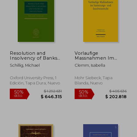
Resolution and
Vorlaufige
Insolvency of Banks
Massnahmen Im
and Financial
Sanierungs- Und
Schillig, Michael
Clemm, Isabella
Institutions (en
Insolvenzrecht:
Inglés)
Kriterien Fur Die
Gerichtliche
Oxford University Press, 1
Mohr Siebeck, Tapa
Anordnungsentscheidung
Edición, Tapa Dura, Nuevo
Blanda, Nuevo
(en Alemán)
$ 1.292.631
$ 405.6
50%
50%
dcto.
dcto.