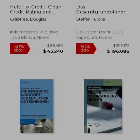
Help Fix Credit: Clean
Das
Credit Rating and
Gesamtgrundpfandrecht
Credit Repair Fix -
in der Insolvenz:
Crabtree, Douglas
Steffen Furche
Clean Up Credit
Unter Besonderer
Report On Your Own
Berücksichtigung
(en Inglés)
Seiner Entstehung
Independently Published,
De Gruyter Recht, 2005,
(en Alemán)
Tapa Blanda, Nuevo
Tapa Dura, Nuevo
$ 181.119
$ 133.8
50%
50%
dcto.
dcto.
$ 90.559
$ 66.9