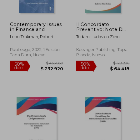
Contemporary Issues
Il Concordato
in Finance and
Preventivo: Note Di
Insolvency law
Legislazione
Leon Trakman; Robert
Todaro, Ludovico Ziino
Volume 1 (en Inglés)
Comparata (1904) (en
Walters
Italiano)
Routledge, 2022, 1 Edición,
Kessinger Publishing, Tapa
Tapa Dura, Nuevo
Blanda, Nuevo
$ 159.483
$ 99.4
50%
50%