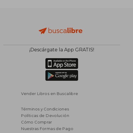
$ 266.076
$ 680.4
50%
50%
dcto.
dcto.
$ 133.038
$ 340.2
¡Descárgate la App GRATIS!
Vender Libros en Buscalibre
Términos y Condiciones
Políticas de Devolución
Cómo Comprar
Nuestras Formas de Pago