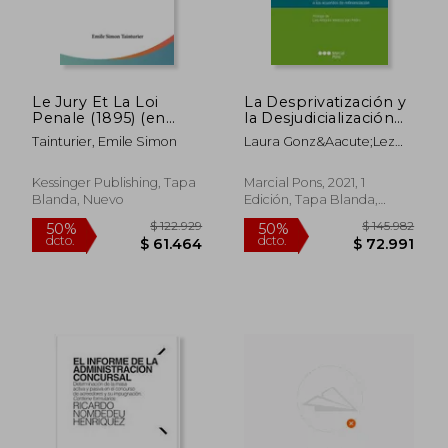
Le Jury Et La Loi
La Desprivatización y
Penale (1895) (en
la Desjudicialización
Francés)
del Derecho de la
Tainturier, Emile Simon
Laura Gonz&Aacute;Lez
Insolvencia: Especial
Pach&Oacute;N
Referencia a los
Acuerdos de
Kessinger Publishing, Tapa
Marcial Pons, 2021, 1
Refinanciación
Blanda, Nuevo
Edición, Tapa Blanda,
(Monografías
Nuevo
Jurídicas)
$ 213.219
$ 101.2
50%
50%
dcto.
dcto.
$ 106.610
$ 50.6