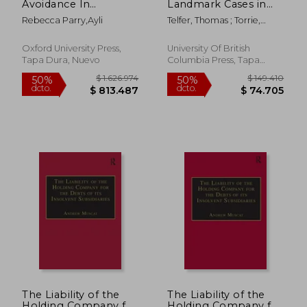
Avoidance In
Landmark Cases in
Insolvencies 3e (en
Canadian Bankruptcy
Rebecca Parry,Ayli
Telfer, Thomas ; Torrie,
Inglés)
and Insolvency Law,
Virginia ; Ramsay, Iain
1894-1937 (en Inglés)
Oxford University Press,
University Of British
Tapa Dura, Nuevo
Columbia Press, Tapa
Blanda, Nuevo
$ 113.699
$ 103.4
50%
50%
dcto.
dcto.
$ 56.849
$ 51.7
The Liability of the
The Liability of the
Holding Company for
Holding Company for