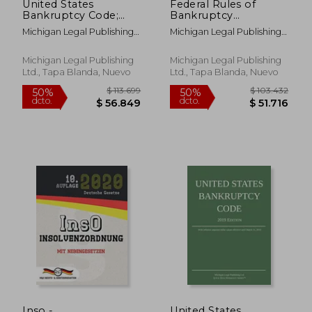
United States
Federal Rules of
Bankruptcy Code;
Bankruptcy
2023 Edition (en
Procedure; 2021
Michigan Legal Publishing
Michigan Legal Publishing
Inglés)
Edition: With
Ltd
Ltd
Statutory
Supplement (en
Michigan Legal Publishing
Michigan Legal Publishing
Inglés)
Ltd., Tapa Blanda, Nuevo
Ltd., Tapa Blanda, Nuevo
$ 86.480
$ 392.1
50%
50%
dcto.
dcto.
$ 43.240
$ 196.0
Inso -
United States