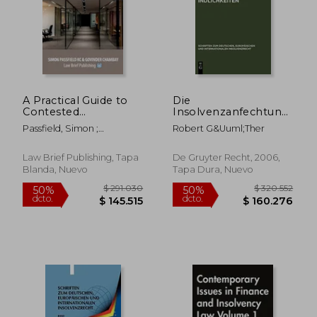
$ 296.879
$ 185.7
50%
50%
dcto.
dcto.
$ 148.439
$ 92.8
A Practical Guide to
Die
Contested
Insolvenzanfechtung
Administration
der Deckung von
Passfield, Simon ;
Robert G&Uuml;Ther
Applications for
Altverbindlichkeiten
Chambay, Govinder
Insolvency
(en Alemán)
Professionals (en
Law Brief Publishing, Tapa
De Gruyter Recht, 2006,
Inglés)
Blanda, Nuevo
Tapa Dura, Nuevo