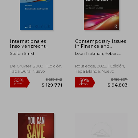
Internationales
Contemporary Issues
$ 291.030
$ 320.5
50%
50%
Insolvenzrecht
in Finance and
dcto.
dcto.
$ 145.515
$ 160.2
(Schriften zum
Insolvency law
Stefan Smid
Leon Trakman; Robert
Deutschen, Europ
Volume 1 (en Inglés)
Walters
Ischen und
Internationalen in)
De Gruyter, 2009, 1 Edición,
Routledge, 2022, 1 Edición,
(en Alemán)
Tapa Dura, Nuevo
Tapa Blanda, Nuevo