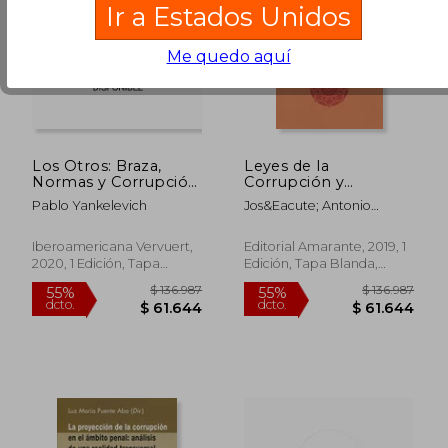
Ir a Estados Unidos
Me quedo aquí
Los Otros: Braza,
Leyes de la
$ 120.205
$ 1.276.8
55%
55%
Normas y Corrupción
Corrupción y
dcto.
dcto.
$ 54.092
$ 574.5
en la Gestión de la
Ejemplaridad Pública
Pablo Yankelevich
Jos&Eacute; Antonio
Extranjería en México,
Fern&Aacute;Ndez Ajenjo
1900-1950: 73
(Tiempo Emulado.
Iberoamericana Vervuert,
Editorial Amarante, 2019, 1
Historia de América y
2020, 1 Edición, Tapa
Edición, Tapa Blanda,
España)
Blanda, Nuevo
Nuevo