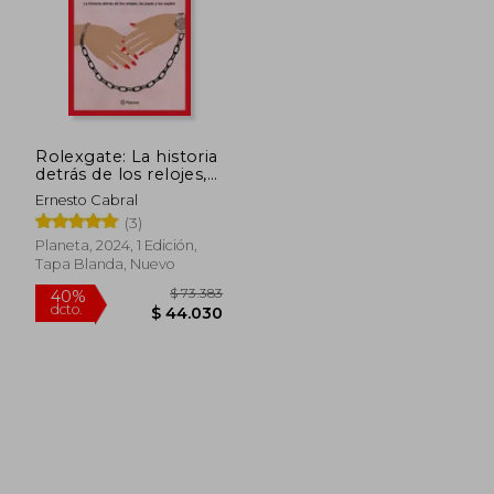
Rolexgate: La historia
detrás de los relojes,
las joyas y los waykis
Ernesto Cabral
(3)
Planeta, 2024, 1 Edición,
Tapa Blanda, Nuevo
$ 116.730
$ 101.7
50%
55%
dcto.
dcto.
$ 58.365
$ 45.8