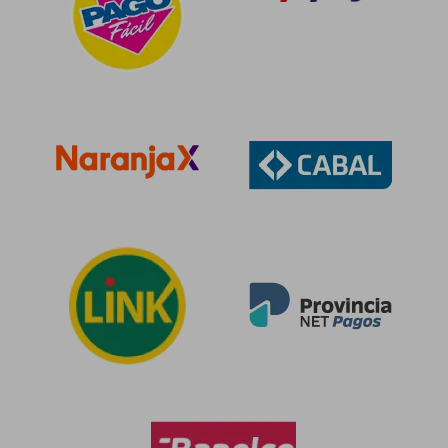
40%
dcto.
$ 44.030