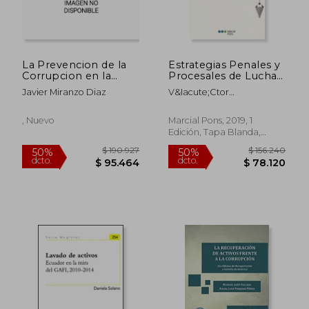
$ 69.978
$ 73.6
40%
40%
dcto.
dcto.
$ 41.987
$ 44.2
La Prevencion de la
Estrategias Penales y
Corrupcion en la
Procesales de Lucha
Contratacion Publica
Contra la Corrupción
Javier Miranzo Diaz
V&Iacute;Ctor
G&Oacute;Mez
Mart&Iacute;N; Juan Pablo
, Nuevo
Marcial Pons, 2019, 1
Montiel; Helmut Satzger
Edición, Tapa Blanda,
Nuevo