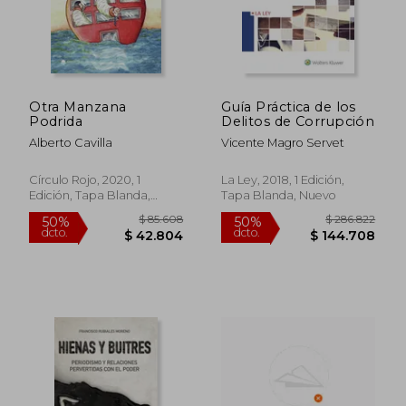
Otra Manzana
Guía Práctica de los
Podrida
Delitos de Corrupción
Alberto Cavilla
Vicente Magro Servet
Círculo Rojo, 2020, 1
La Ley, 2018, 1 Edición,
Edición, Tapa Blanda,
Tapa Blanda, Nuevo
Nuevo
$ 85.608
$ 286.8
50%
50%
dcto.
dcto.
$ 42.804
$ 144.7