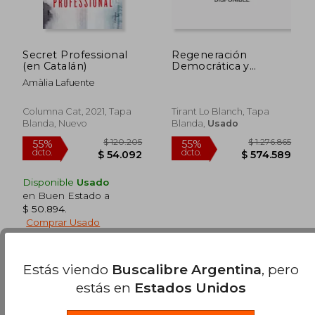
Secret Professional
Regeneración
(en Catalán)
Democrática y
Estrategias Penales
Amàlia Lafuente
en la Lucha Contra la
$ 73.667
$ 130.0
40%
55%
Corrupción
dcto.
dcto.
$ 44.200
$ 58.5
Columna Cat, 2021, Tapa
Tirant Lo Blanch, Tapa
Blanda, Nuevo
Blanda,
Usado
Disponible
Usado
en Buen Estado a
$ 50.894
.
Comprar Usado
Estás viendo
Buscalibre Argentina
, pero
estás en
Estados Unidos