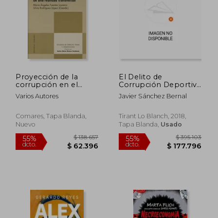
Proyección de la
El Delito de
corrupción en el
Corrupción Deportiva
ámbito penal: análisis
Tras la Reforma de
Varios Autores
Javier Sánchez Bernal
de una realidad
2015 (Corrupción,
transve
Crimen Organizado y
Delincuencia
Comares, Tapa Blanda,
Tirant Lo Blanch, 2018,
Económica)
Nuevo
Tapa Blanda,
Usado
$ 136.987
$ 136.9
55%
55%
dcto.
dcto.
$ 61.644
$ 61.6