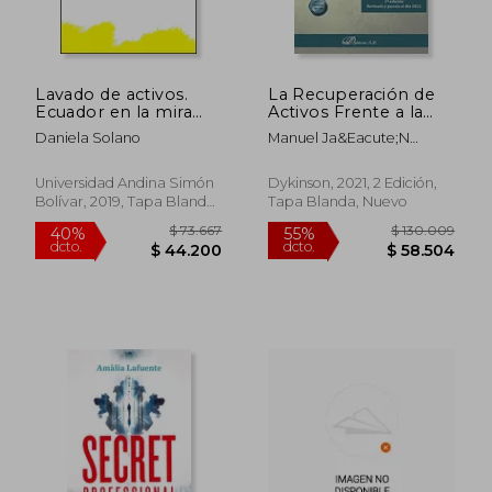
Lavado de activos.
La Recuperación de
$ 190.927
$ 156.2
50%
50%
Ecuador en la mira
Activos Frente a la
dcto.
dcto.
$ 95.464
$ 78.1
del GAFI, 2010-2014
Corrupción: La
Daniela Solano
Manuel Ja&Eacute;N
Oficina de
Vallejo; &Aacute;Ngel Luis
Recuperación y
Perrino P&Eacute;Rez
Gestión de Activos
Universidad Andina Simón
Dykinson, 2021, 2 Edición,
Bolívar, 2019, Tapa Blanda,
Tapa Blanda, Nuevo
Nuevo