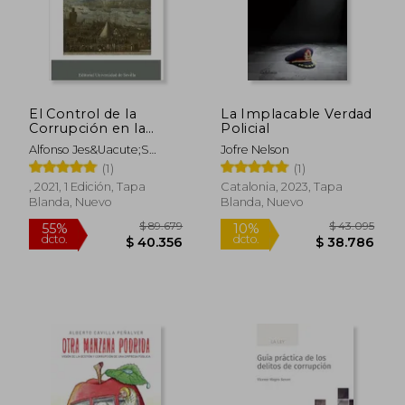
El Control de la
La Implacable Verdad
Corrupción en la
Policial
Monarquía Hispánica.
Alfonso Jes&Uacute;S
Jofre Nelson
La Casa de la
Heredia L&Oacute;Pez
(1)
(1)
Contratación (1642-
1660): 377 (Historia)
, 2021, 1 Edición, Tapa
Catalonia, 2023, Tapa
Blanda, Nuevo
Blanda, Nuevo
$ 89.679
$ 43.0
55%
10%
dcto.
dcto.
$ 40.356
$ 38.7