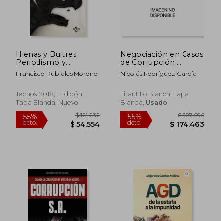
Hienas y Buitres:
Negociación en Casos
Periodismo y
de Corrupción:
Relaciones
Fundamentos
Francisco Rubiales Moreno
Nicolás Rodríguez García
Pervertidas con el
Teóricos y Prácticos
Poder (Ciencia
(Corrupción, Crimen
Política - Semilla y
Organizado y
Tecnos, 2018, 1 Edición,
Tirant Lo Blanch, Tapa
Surco - Serie de
Delincuencia
Tapa Blanda, Nuevo
Blanda,
Usado
Ciencia Política)
Económica)