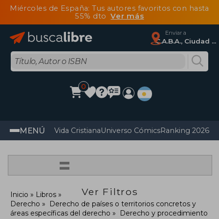
Miércoles de España: Tus autores favoritos con hasta
55% dto
Ver más
Enviar a
C.A.B.A., Ciudad Autónoma De Buenos Aires
0
MENÚ
Vida Cristiana
Universo Cómics
Ranking 2026
Im
=
Ver Filtros
Inicio
Libros
Derecho
Derecho de países o territorios concretos y
áreas específicas del derecho
Derecho y procedimiento