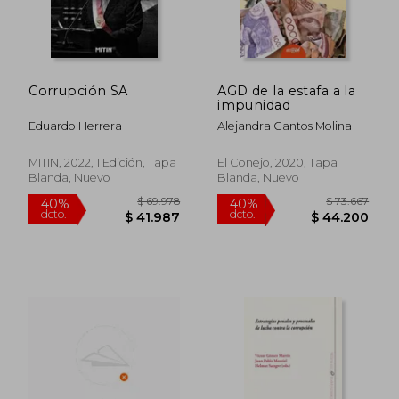
$ 121.232
$ 387.6
55%
55%
dcto.
dcto.
$ 54.554
$ 174.4
Corrupción SA
AGD de la estafa a la
impunidad
Eduardo Herrera
Alejandra Cantos Molina
MITIN, 2022, 1 Edición, Tapa
El Conejo, 2020, Tapa
Blanda, Nuevo
Blanda, Nuevo