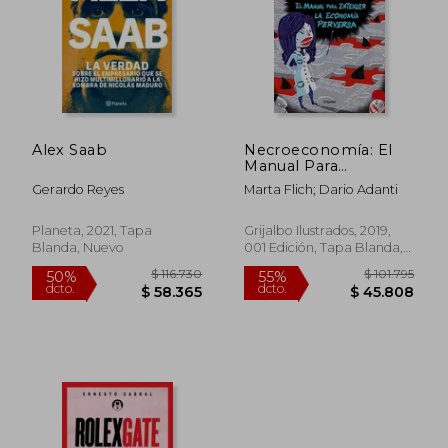
Alex Saab
Necroeconomía: El
Manual Para
Entender la
Gerardo Reyes
Marta Flich; Dario Adanti
Economía Perversa
Planeta, 2021, Tapa
Grijalbo Ilustrados, 2019,
Blanda, Nuevo
001 Edición, Tapa Blanda,
Nuevo
$ 138.657
$ 395.1
55%
55%
dcto.
dcto.
$ 62.396
$ 177.7