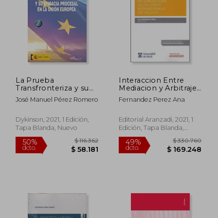
La Prueba
Interaccion Entre
Transfronteriza y su
Mediacion y Arbitraje
Eficacia Procesal en la
en la Resolucion de
José Manuel Pérez Romero
Fernandez Perez Ana
Unión Europea
los Litigi
$ 338.452
$ 109.6
30%
50%
Dykinson, 2021, 1 Edición,
Editorial Aranzadi, 2021, 1
dcto.
dcto.
$ 236.916
$ 54.8
Tapa Blanda, Nuevo
Edición, Tapa Blanda,
Nuevo