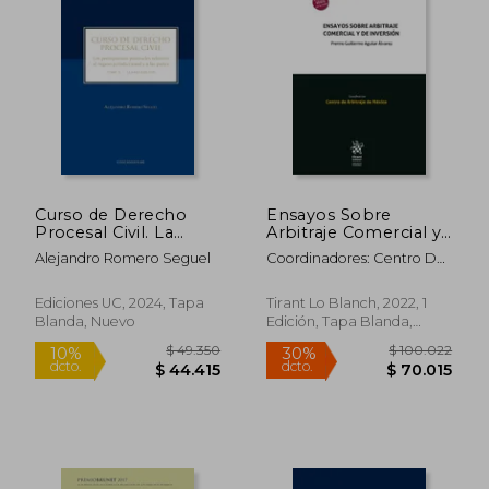
$ 114.603
$ 103.5
40%
50%
dcto.
dcto.
$ 68.762
$ 51.7
Curso de Derecho
Ensayos Sobre
Procesal Civil. La
Arbitraje Comercial y
acción y la protección
de Inversion
Alejandro Romero Seguel
Coordinadores: Centro De
de los Derechos
Arbitraje De Mã Â Ã Â Xico
Tomo II
Ediciones UC, 2024, Tapa
Tirant Lo Blanch, 2022, 1
Blanda, Nuevo
Edición, Tapa Blanda,
Nuevo