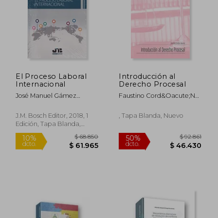
El Proceso Laboral
Introducción al
Internacional
Derecho Procesal
José Manuel Gámez
Faustino Cord&Oacute;N
Jiménez
Moreno
J.M. Bosch Editor, 2018, 1
, Tapa Blanda, Nuevo
Edición, Tapa Blanda,
$ 116.362
$ 330.7
Nuevo
50%
49%
dcto.
dcto.
$ 58.181
$ 169.2