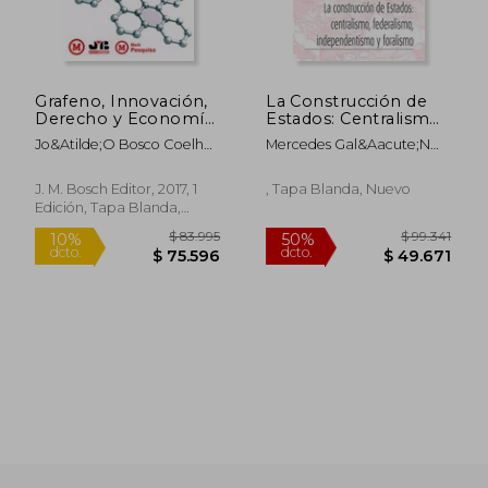
Grafeno, Innovación,
La Construcción de
Derecho y Economía:
Estados: Centralismo,
$ 207.430
$ 107.7
50%
50%
(Estudios en
Federalismo,
dcto.
dcto.
$ 103.715
$ 53.8
Jo&Atilde;O Bosco Coelho
Mercedes Gal&Aacute;N
Homenaje al Profesor
Independentismo y
Pasin
Lorda
Marcos Sacristán
Foralismo
Represa)
J. M. Bosch Editor, 2017, 1
, Tapa Blanda, Nuevo
Edición, Tapa Blanda,
Nuevo