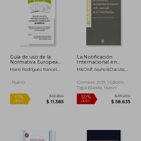
$ 122.281
$ 37.0
50%
10%
dcto.
dcto.
$ 61.140
$ 33.3
Guía de uso de la
La Notificación
Normativa Europea
Internacional en
de Producción
Materia Civil y
Mario Rodríguez Rancel;
M&Ordf; Asunci&Oacute;N
Ecológica Para
Mercantil en la Unión
Margarita María
Cebri&Aacute;N Salvat
Ganaderos
Europea
Hernández García;
, Nuevo
Comares, 2019, 1 Edición,
Carmelo Alexis Sánchez
Tapa Blanda, Nuevo
Caballero