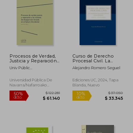
$ 49.350
$ 100.0
10%
30%
dcto.
dcto.
$ 44.415
$ 70.0
Procesos de Verdad,
Curso de Derecho
Justicia y Reparación
Procesal Civil. La
a las Víctimas de
acción y la protección
Univ Públic
Alejandro Romero Seguel
Desaparición Forzada
de los Derechos
Navarra/Nafarroako Unib
en el Sahara
Tomo III
Publik
Occidental
Universidad Pública De
Ediciones UC, 2024, Tapa
Navarra/Nafarroako
Blanda, Nuevo
Unibertsitate Publikoa,
2019, Tapa Blanda, Nuevo