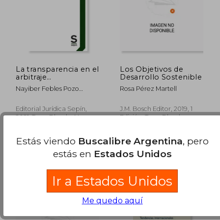
La transparencia en el
Los Objetivos de
arbitraje
Desarrollo Sostenible
internacional. Una
Nayiber Febles Pozo
Rosa Pérez Martell
visión práctica.
Nayiber
Ámbitos de
aplicación y nuevas
Editorial Jurídica Sepín,
J.M. Bosch Editor, 2019, 1
tecnologías
2021, Tapa Blanda, Nuevo
Edición, Tapa Blanda,
Nuevo
Estás viendo
Buscalibre Argentina
, pero
estás en
Estados Unidos
$ 58.195
$ 129.
10%
50%
Ir a Estados Unidos
dcto.
dcto.
$ 52.376
$ 64.5
Me quedo aquí