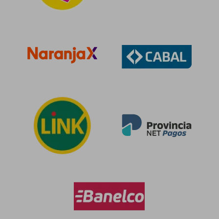
$ 83.995
$ 99.3
10%
50%
dcto.
dcto.
$ 75.596
$ 49.6