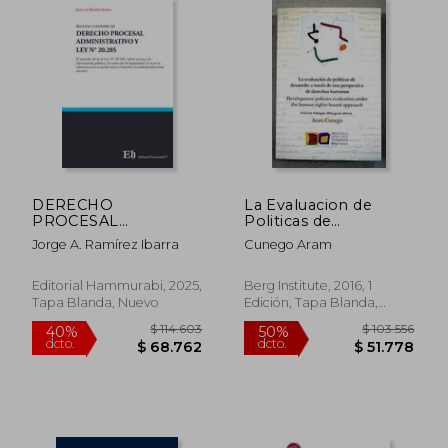
$ 61.350
$ 142.9
10%
50%
dcto.
dcto.
$ 55.215
$ 71.4
DERECHO
La Evaluacion de
PROCESAL
Politicas de
ADMINISTRATIVO Y
Desarrollo a Traves de
Jorge A. Ramírez Ibarra
Cunego Aram
LEY N° 20.285
una Perspectiva de
Derechos Humanos
Editorial Hammurabi, 2025,
Berg Institute, 2016, 1
Tapa Blanda, Nuevo
Edición, Tapa Blanda,
Nuevo