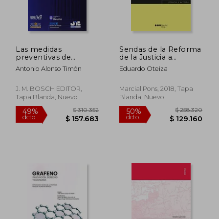
$ 204.541
$ 122.9
50%
10%
dcto.
dcto.
$ 102.270
$ 110.6
Las medidas
Sendas de la Reforma
preventivas de
de la Justicia a
conflictos jurídicos en
Principios del Siglo
Antonio Alonso Timón
Eduardo Oteiza
contextos
xxi
económicos
inestables
J. M. BOSCH EDITOR,
Marcial Pons, 2018, Tapa
Tapa Blanda, Nuevo
Blanda, Nuevo