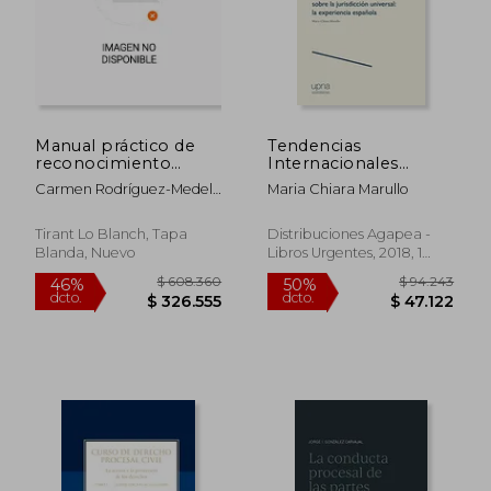
Manual práctico de
Tendencias
reconocimiento
Internacionales
mutuo penal en la
Sobre Jurisdicción
Carmen Rodríguez-Medel
Maria Chiara Marullo
Unión Europea
Universal: La
Nieto
(Esfera)
Experiencia Española
(Colección Premio
Tirant Lo Blanch, Tapa
Distribuciones Agapea -
Brunet)
Blanda, Nuevo
Libros Urgentes, 2018, 1
Edición, Tapa Blanda,
Nuevo
$ 67.295
$ 49.1
10%
10%
dcto.
dcto.
$ 60.566
$ 44.2