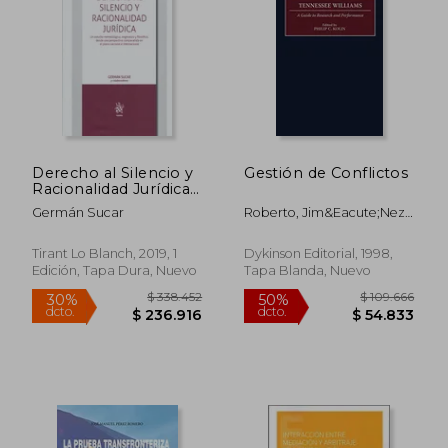
Derecho al Silencio y
Gestión de Conflictos
Racionalidad Jurídica
$ 12.650
$ 117.2
10%
50%
(Teoría)
dcto.
dcto.
$ 11.385
$ 58.6
Germán Sucar
Roberto, Jim&Eacute;Nez
Bautista, Francisco,
Moreira Aguirre, Diana
Tirant Lo Blanch, 2019, 1
Dykinson Editorial, 1998,
Gabriela Beltr&Aacute;N
Edición, Tapa Dura, Nuevo
Tapa Blanda, Nuevo
Zambrano