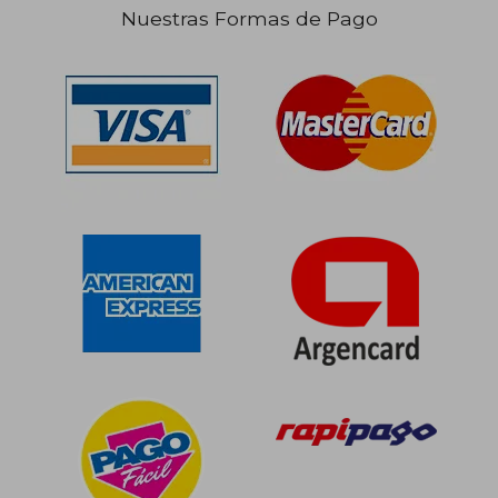
Nuestras Formas de Pago
$ 310.352
$ 258.3
49%
50%
dcto.
dcto.
$ 157.683
$ 129.1