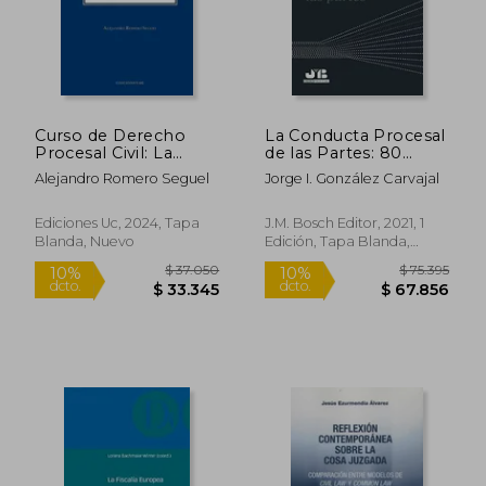
Curso de Derecho
La Conducta Procesal
Procesal Civil: La
de las Partes: 80
Acción y la
(Colección Procesal J.
Alejandro Romero Seguel
Jorge I. González Carvajal
Protección de los
M. Bosch Editor)
Derechos Tomo i
Ediciones Uc, 2024, Tapa
J.M. Bosch Editor, 2021, 1
Blanda, Nuevo
Edición, Tapa Blanda,
Nuevo
$ 608.360
$ 94.2
46%
50%