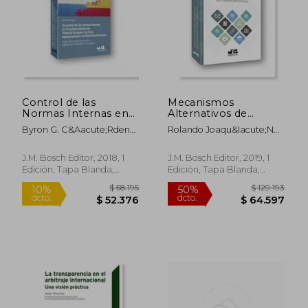
Control de las
Mecanismos
Normas Internas en
Alternativos de
la Jurisprudencia del
Resolución de
Byron G. C&Aacute;Rdenas
Rolando Joaqu&Iacute;N
Tribunal
Conflictos por Medios
Vel&Aacute;Squez
Ortega Hern&Aacute;Ndez
Electrónicos
J.M. Bosch Editor, 2018, 1
J.M. Bosch Editor, 2019, 1
Edición, Tapa Blanda,
Edición, Tapa Blanda,
Nuevo
Nuevo
$ 68.850
$ 92.8
10%
50%
dcto.
dcto.
$ 61.965
$ 46.4