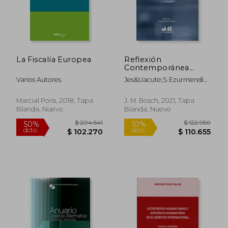
dcto.
dcto.
$ 326.555
$ 47.1
La Fiscalía Europea
Reflexión
Contemporánea
Sobre la Cosa
Varios Autores
Jes&Uacute;S Ezurmendia
Juzgada.
&Aacute;Lvarez
Comparación Entre
Modelos de Civil law y
Marcial Pons, 2018, Tapa
J. M. Bosch, 2021, Tapa
Common law
Blanda, Nuevo
Blanda, Nuevo