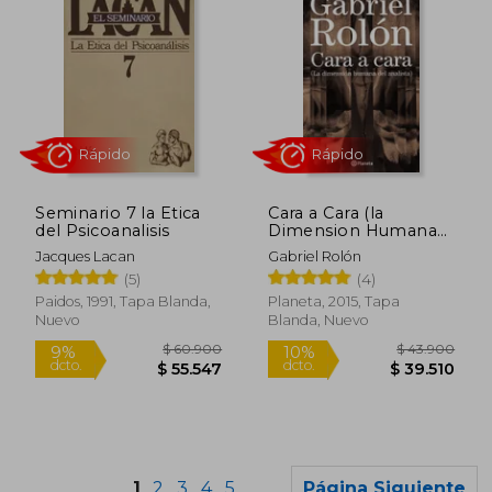
$ 45.500
$ 135.0
10%
50%
Seminario 7 la Etica
Cara a Cara (la
dcto.
dcto.
$ 40.950
$ 67.5
del Psicoanalisis
Dimension Humana
del Analista)
Jacques Lacan
Gabriel Rolón
(5)
(4)
Paidos, 1991, Tapa Blanda,
Planeta, 2015, Tapa
Nuevo
Blanda, Nuevo
1
2
3
4
5
Página Siguiente