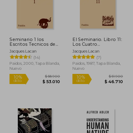
Seminario 1 los
El Seminario. Libro 11:
Escritos Tecnicos de
Los Cuatro
Freud
Conceptos
Jacques Lacan
Jacques Lacan
Fundamentales del
(14)
(7)
Psicoanálisis (el
Seminario de Jacques
Paidos, 2000, Tapa Blanda,
Paidos, 1987, Tapa Blanda,
Lacan)
Nuevo
Nuevo
$ 143.190
$ 31.8
50%
10%
dcto.
dcto.
$ 71.595
$ 28.6