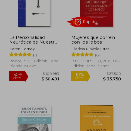
La Personalidad
Mujeres que corren
Neurótica de Nuestro
con los lobos
Tiempo
Karen Horney
Clarissa Pinkola Estés
(1)
(6)
Paidos, 1981, 1 Edición, Tapa
B DE BOLSILLO, 2018, 002
Blanda, Nuevo
Edición, Tapa Blanda,
Rápido
Nuevo
$ 100.983
$ 37.5
50%
10%
dcto.
dcto.