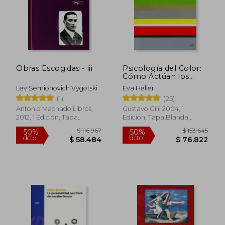
Obras Escogidas - iii
Psicología del Color:
Cómo Actúan los
Colores Sobre los
Lev Semionovich Vygotski
Eva Heller
Sentimientos y la
(1)
(25)
Razón
Antonio Machado Libros,
Gustavo Gili, 2004, 1
2012, 1 Edición, Tapa
Edición, Tapa Blanda,
Blanda, Nuevo
Nuevo
$ 116.967
$ 153.6
50%
50%
dcto.
dcto.
$ 58.484
$ 76.8