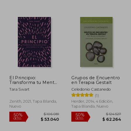
$ 163.797
$ 105.
50%
50%
dcto.
dcto.
$ 81.899
$ 52.9
El Principio:
Grupos de Encuentro
Transforma tu Mente
en Terapia Gestalt
Para Atraer Cosas
Tara Swart
Celedonio Castanedo
Buenas a tu Vida
(1)
Zenith, 2021, Tapa Blanda,
Herder, 2014, 4 Edición,
Nuevo
Tapa Blanda, Nuevo