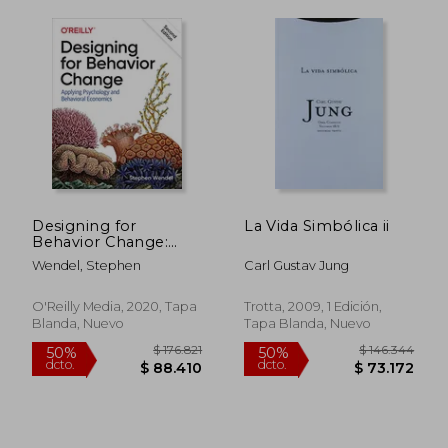
$ 98.282
$ 111.
50%
50%
dcto.
dcto.
$ 49.141
$ 55.7
Designing for
La Vida Simbólica ii
Behavior Change:
Applying Psychology
Wendel, Stephen
Carl Gustav Jung
and Behavioral
Economics (en
Inglés)
O'Reilly Media, 2020, Tapa
Trotta, 2009, 1 Edición,
Blanda, Nuevo
Tapa Blanda, Nuevo