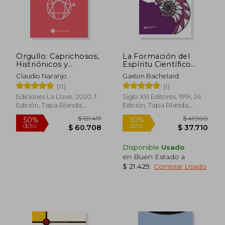
$ 50.750
$ 118.
10%
50%
dcto.
dcto.
$ 45.675
$ 59.4
Orgullo: Caprichosos,
La Formación del
Histriónicos y
Espíritu Científico
Conquistadores: E2
Contribución a un
Claudio Naranjo
Gaston Bachelard
(Psicología de los
Psicoanálisis del
(11)
(1)
Eneatipos)
conocimiento
objetivo
Ediciones La Llave, 2020, 1
Siglo XXI Editores, 1991, 24
Edición, Tapa Blanda,
Edición, Tapa Blanda,
Nuevo
Nuevo
Disponible
Usado
en Buen Estado a
$ 21.429
.
Comprar Usado