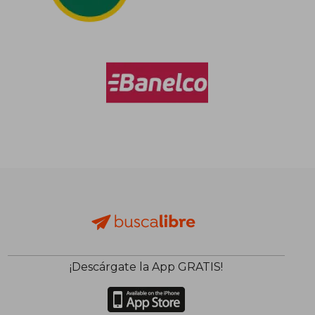
Rápido
Rápido
$ 60.900
$ 43.9
9%
10%
dcto.
dcto.
$ 55.547
$ 39.5
¡Descárgate la App GRATIS!