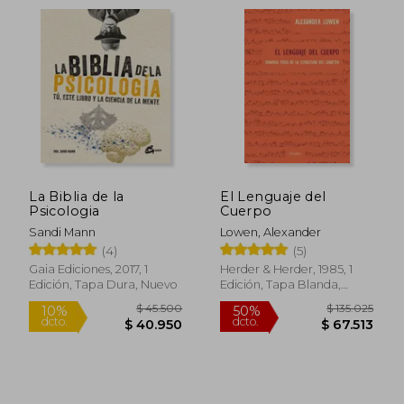
$ 106.379
$ 148.2
50%
50%
dcto.
dcto.
$ 53.190
$ 74.1
La Biblia de la
El Lenguaje del
Psicologia
Cuerpo
Sandi Mann
Lowen, Alexander
(4)
(5)
Gaia Ediciones, 2017, 1
Herder & Herder, 1985, 1
Edición, Tapa Dura, Nuevo
Edición, Tapa Blanda,
Nuevo
Rápido