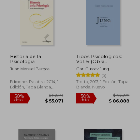
$ 121.417
$ 41.9
50%
10%
dcto.
dcto.
$ 60.708
$ 37.7
Historia de la
Tipos Psicológicos:
Psicología
Vol. 6 (Obra
Completa de Carl
Juan Manuel Burgos
Carl Gustav Jung
Gustav Jung)
Velasco,
(5)
Ediciones Palabra, 2014, 1
Trotta, 2013, 1 Edición, Tapa
Edición, Tapa Blanda,
Blanda, Nuevo
Nuevo