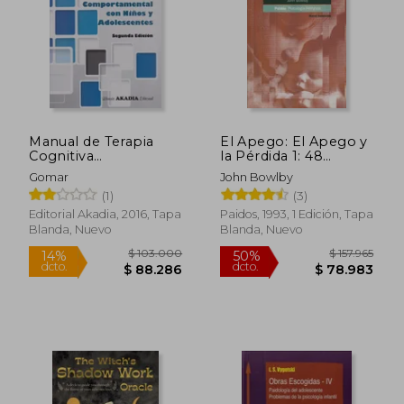
Manual de Terapia
El Apego: El Apego y
Cognitiva
la Pérdida 1: 48
Comportamental con
(Psicología Profunda)
Gomar
John Bowlby
Niños y Adolescentes
(1)
(3)
Editorial Akadia, 2016, Tapa
Paidos, 1993, 1 Edición, Tapa
Blanda, Nuevo
Blanda, Nuevo
$ 114.042
$ 98.7
50%
10%
dcto.
dcto.
$ 57.021
$ 88.9