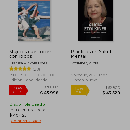
$ 42.900
$ 89.8
10%
55%
dcto.
dcto.
$ 38.610
$ 40.4
Mujeres que corren
Practicas en Salud
con lobos
Mental
Clarissa Pinkola Estés
Stolkiner, Alicia
(28)
B DE BOLSILLO, 2021, 001
Noveduc, 2021, Tapa
Edición, Tapa Blanda,
Blanda, Nuevo
Nuevo
Disponible
Usado
en Buen Estado a
$ 40.425
.
Comprar Usado