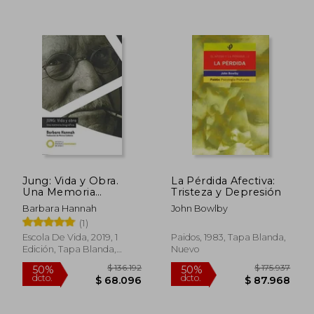
$ 76.664
$ 52.8
40%
10%
dcto.
dcto.
$ 45.998
$ 47.5
Jung: Vida y Obra.
La Pérdida Afectiva:
Una Memoria
Tristeza y Depresión
Biográfica: 2
Barbara Hannah
John Bowlby
(Confesiones)
(1)
Escola De Vida, 2019, 1
Paidos, 1983, Tapa Blanda,
Edición, Tapa Blanda,
Nuevo
Nuevo