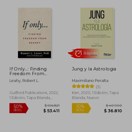
If Only…: Finding
Jung y la Astrologia
Freedom From
Regret (en Inglés)
Leahy, Robert L.
Maximiliano Peralta
(3)
Guilford Publications, 2022,
Kier, 2020, 1 Edición, Tapa
1 Edición, Tapa Blanda,
Blanda, Nuevo
Nuevo