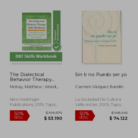
The Dialectical
Sin ti no Puedo ser yo
Behavior Therapy
Skills Workbook:
McKay, Matthew ; Wood,
Carmen Vázquez Bandín
Practical dbt
Jeffrey C. ; Brantley, Jeffrey
Exercises for
Learning Mindfulness,
New Harbinger
La Sociedad De Cultura
Interpersonal
Publications, 2019, Tapa
Valle-Inclan, 2005, Tapa
Effectiveness,
Blanda, Nuevo
Blanda, Nuevo
Emotion Regulation,
and Distress
Tolerance (en Inglés)
$ 136.192
$ 175.9
50%
50%
dcto.
dcto.
$ 68.096
$ 87.9