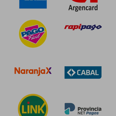
$ 140.555
$ 34.9
50%
10%
dcto.
dcto.
$ 70.277
$ 31.4