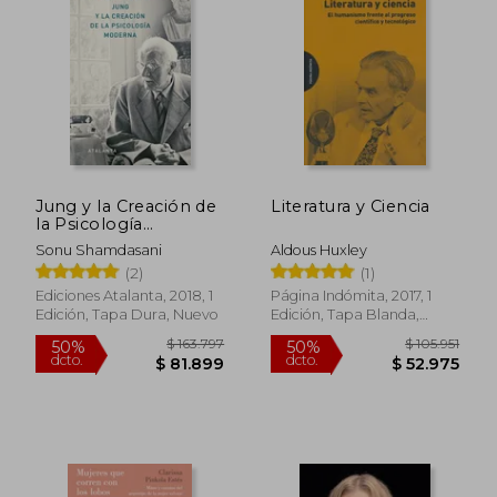
$ 47.900
$ 100.7
10%
50%
dcto.
dcto.
$ 43.110
$ 50.3
Jung y la Creación de
Literatura y Ciencia
la Psicología
Moderna
Sonu Shamdasani
Aldous Huxley
(2)
(1)
Ediciones Atalanta, 2018, 1
Página Indómita, 2017, 1
Edición, Tapa Dura, Nuevo
Edición, Tapa Blanda,
Nuevo