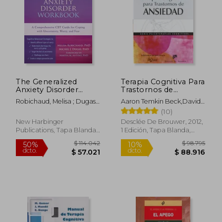
Rápido
The Generalized
Terapia Cognitiva Para
Anxiety Disorder
Trastornos de
Workbook: A
Ansiedad
Robichaud, Melisa ; Dugas,
Aaron Temkin Beck,David
Comprehensive CBT
Michel J. ; Antony, Martin M.
A. Clark
(10)
Guide for Coping with
$ 122.929
$ 64.7
50%
10%
Uncertainty, Worry,
New Harbinger
Desclée De Brouwer, 2012,
dcto.
dcto.
$ 61.464
$ 58.2
and Fear (New
Publications, Tapa Blanda,
1 Edición, Tapa Blanda,
Harbinger Self-Help
Nuevo
Nuevo
Workbooks) (en
Inglés)