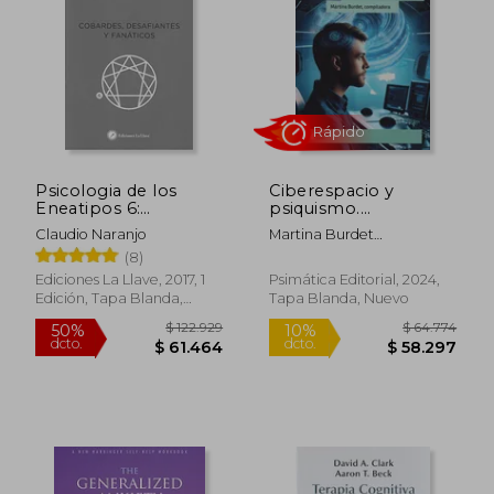
Psicologia de los
Ciberespacio y
Eneatipos 6:
psiquismo.
$ 110.141
$ 173.7
50%
50%
Cobardes,
Psicoanálisis en el
dcto.
dcto.
$ 55.071
$ 86.8
Claudio Naranjo
Martina Burdet
Desafiantes y
mundo virtual
(Compiladora)
(8)
Fanaticos
Ediciones La Llave, 2017, 1
Psimática Editorial, 2024,
Edición, Tapa Blanda,
Tapa Blanda, Nuevo
Nuevo