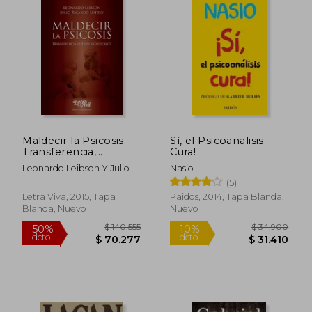
$ 176.821
$ 146.3
50%
50%
dcto.
dcto.
$ 88.410
$ 73.1
Maldecir la Psicosis.
Sí, el Psicoanalisis
Transferencia,
Cura!
Cuerpo, Significante
Leonardo Leibson Y Julio
Nasio
Ricardo Lutzky
(5)
Letra Viva, 2015, Tapa
Paidos, 2014, Tapa Blanda,
Blanda, Nuevo
Nuevo