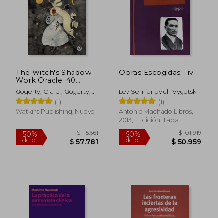
The Witch's Shadow
Obras Escogidas - iv
Work Oracle: 40
Cards for Wandering
Gogerty, Clare ; Gogerty,
Lev Semionovich Vygotski
Through the Forest
Clare
(1)
(1)
of Your Subconscious
(en Inglés)
Watkins Publishing, Nuevo
Antonio Machado Libros,
2013, 1 Edición, Tapa
Blanda, Nuevo
$ 103.000
$ 157.
14%
50%
dcto.
dcto.
$ 88.286
$ 78.9