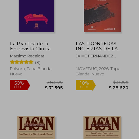
La Practica de la
LAS FRONTERAS
Entrevista Clinica
INCIERTAS DE LA
AGRESIVIDAD. En la
Massimo Recalcati
JAIME FERNÁNDEZ
clínica psicoanalítica.
MIRANDA
(8)
En la época
Pólvora, Tapa Blanda,
NOVEDUC, 2026, Tapa
Nuevo
Blanda, Nuevo
$ 115.561
$ 101.
50%
50%
dcto.
dcto.
$ 57.781
$ 50.9