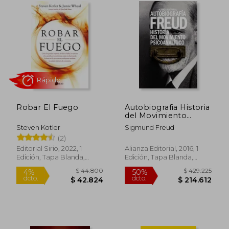
$ 106.821
$ 40.9
50%
10%
dcto.
dcto.
$ 53.411
$ 36.8
Robar El Fuego
Autobiografia Historia
del Movimiento
Psicoanalitico
Steven Kotler
Sigmund Freud
(2)
Editorial Sirio, 2022, 1
Alianza Editorial, 2016, 1
Edición, Tapa Blanda,
Edición, Tapa Blanda,
Nuevo
Usado