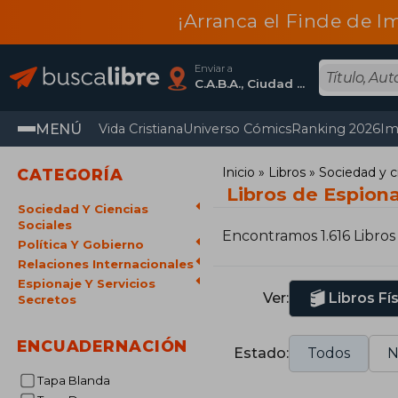
¡Arranca el Finde de I
Enviar a
C.A.B.A., Ciudad Autónoma De Buenos Aires
MENÚ
Vida Cristiana
Universo Cómics
Ranking 2026
Im
Inicio
Libros
Sociedad y c
CATEGORÍA
Libros de Espiona
Sociedad Y Ciencias
Sociales
Encontramos 1.616 Libros
Política Y Gobierno
Relaciones Internacionales
Espionaje Y Servicios
Ver:
Libros Fí
Secretos
ENCUADERNACIÓN
Estado:
Todos
N
Tapa Blanda