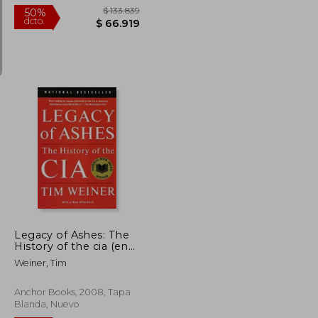
$ 115.791
$ 133.839
50%
dcto.
$ 57.896
$ 66.919
Legacy of Ashes: The
History of the cia (en
Inglés)
Weiner, Tim
Anchor Books, 2008, Tapa
Blanda, Nuevo