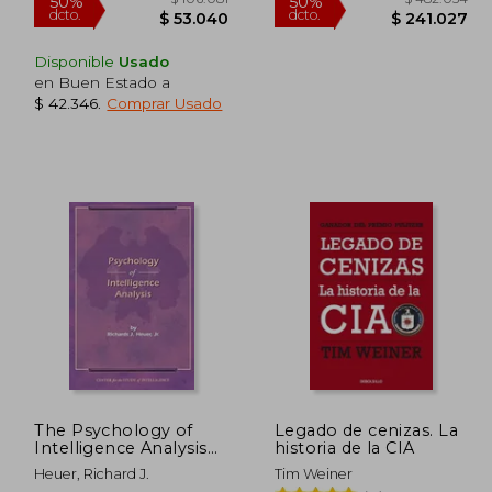
Disponible
Usado
en Buen Estado a
$ 42.346
.
Comprar Usado
110.789
$ 106.081
50%
50%
dcto.
dcto.
5.395
$ 53.040
The Psychology of
Legado de cenizas. La
Intelligence Analysis
historia de la CIA
(en Inglés)
Heuer, Richard J.
Tim Weiner