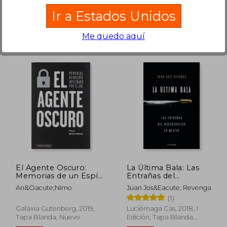
Nuevo
Ir a Estados Unidos
Me quedo aquí
110.789
$ 120.682
50%
50%
dcto.
dcto.
5.395
$ 60.341
El Agente Oscuro:
La Última Bala: Las
Memorias de un Espía
Entrañas del
Infiltrado por el cni
Narcotráfico en
An&Oacute;Nimo
Juan Jos&Eacute; Revenga
(Rústica Ensayo)
México (Enigmas y
(1)
Conspiraciones)
Galaxia Gutenberg, 2019,
Luciérnaga Cas, 2018, 1
Tapa Blanda, Nuevo
Edición, Tapa Blanda,
Nuevo