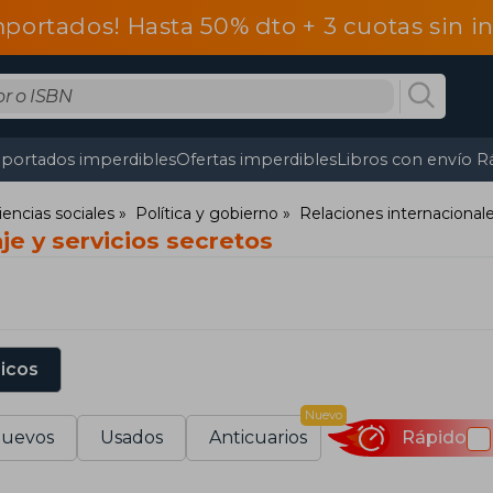
mportados! Hasta 50% dto + 3 cuotas sin 
portados imperdibles
Ofertas imperdibles
Libros con envío R
iencias sociales
Política y gobierno
Relaciones internacional
je y servicios secretos
sicos
Nuevo
uevos
Usados
Anticuarios
Rápido