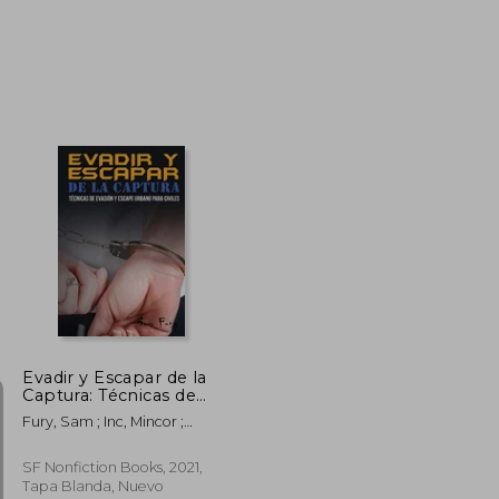
$ 101.822
$ 114.681
50%
dcto.
$ 50.911
$ 57.340
Evadir y Escapar de la
Captura: Técnicas de
Evasión y Escape
Fury, Sam ; Inc, Mincor ;
Urbano Para Civiles
Germio, Neil
SF Nonfiction Books, 2021,
Tapa Blanda, Nuevo