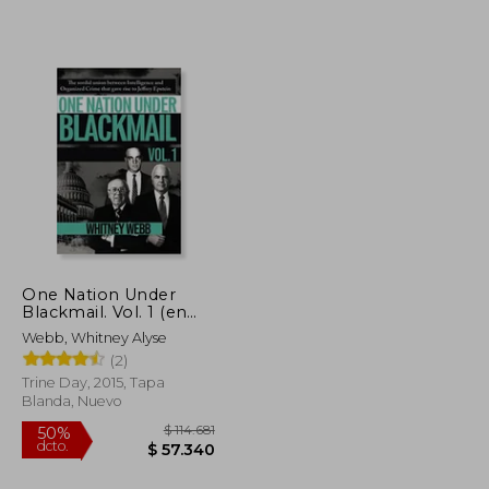
$ 47.499
$ 116.204
50%
dcto.
$ 42.749
$ 58.102
One Nation Under
Blackmail. Vol. 1 (en
Inglés)
Webb, Whitney Alyse
(2)
Trine Day, 2015, Tapa
Blanda, Nuevo