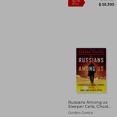
$ 
50%
dcto.
$ 5
Russians Among us:
Sleeper Cells, Ghost
Stories, and the Hunt
Gordon Corera
for Putin's Spies (en