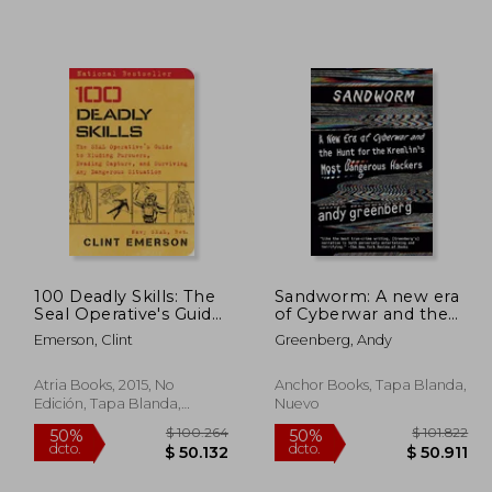
113.814
$ 101.172
50%
10%
dcto.
dcto.
6.907
$ 50.586
100 Deadly Skills: The
Sandworm: A new era
Seal Operative's Guide
of Cyberwar and the
to Eluding Pursuers,
Hunt for the Kremlin's
Emerson, Clint
Greenberg, Andy
Evading Capture, and
Most Dangerous
Surviving any
Hackers (en Inglés)
Dangerous Situation
Atria Books, 2015, No
Anchor Books, Tapa Blanda,
(en Inglés)
Edición, Tapa Blanda,
Nuevo
Nuevo