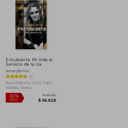
Encubierta: Mi Vida al
Servicio de la cia
Amaryllis Fox
(1)
Roca Editorial, 2020, Tapa
Blanda, Nuevo
$ 35.900
$ 113.252
50%
dcto.
$ 32.310
$ 56.626