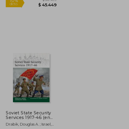
Rápido
$ 482.054
$ 50.499
10%
dcto.
$ 241.027
$ 45.449
Soviet State Security
Services 1917-46 (en
Inglés)
Drabik, Douglas A. ; Israel,