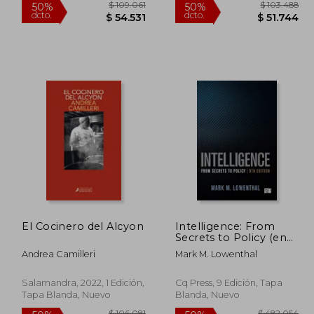
03.476
$ 109.061
50%
50%
El Cocinero del Alcyon
Intelligence: From
dcto.
dcto.
1.738
$ 54.531
Secrets to Policy (en
Inglés)
Andrea Camilleri
Mark M. Lowenthal
Salamandra, 2022, 1 Edición,
Cq Press, 9 Edición, Tapa
Tapa Blanda, Nuevo
Blanda, Nuevo