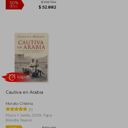
$ 103.488
$ 105.764
50%
Cautiva en Arabia
dcto.
$ 51.744
$ 52.882
Morato Cristina
(1)
Plaza Y Janés, 2009, Tapa
Blanda, Nuevo