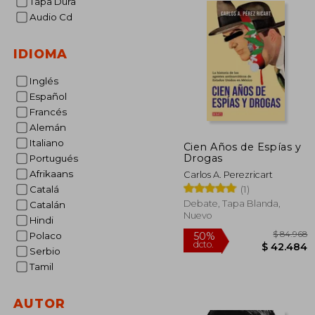
Tapa Dura
Audio Cd
IDIOMA
Inglés
Español
Francés
Alemán
Italiano
Cien Años de Espías y
Drogas
Portugués
Afrikaans
Carlos A. Perezricart
(1)
Catalá
Debate, Tapa Blanda,
Catalán
Nuevo
Hindi
Polaco
Serbio
Tamil
$ 
50%
AUTOR
dcto.
$ 4