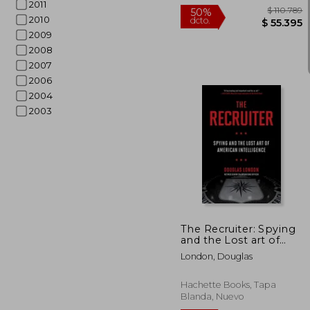
Nuevo
2011
2010
2009
2008
2007
2006
2004
2003
$ 
50%
dcto.
$ 5
The Recruiter: Spying
and the Lost art of
American Intelligence
London, Douglas
(en Inglés)
Hachette Books, Tapa
Blanda, Nuevo