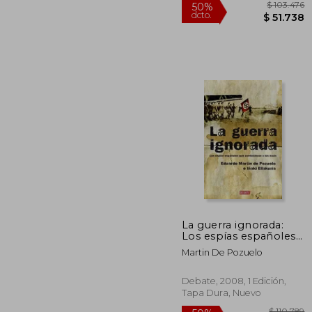
$ 1
50%
La guerra ignorada:
dcto.
$ 5
Los espías españoles
que combatieron a los
Martin De Pozuelo
nazis (HISTORIAS)
Debate, 2008, 1 Edición,
Tapa Dura, Nuevo