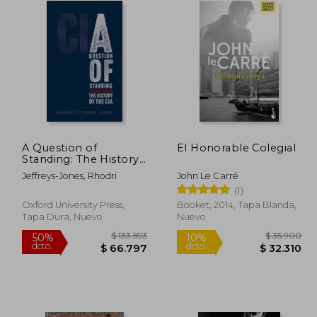
A Question of
El Honorable Colegial
Standing: The History
of the cia (en Inglés)
Jeffreys-Jones, Rhodri
John Le Carré
(1)
Oxford University Press,
Booket, 2014, Tapa Blanda,
Tapa Dura, Nuevo
Nuevo
84.968
$ 133.593
50%
10%
dcto.
dcto.
2.484
$ 66.797