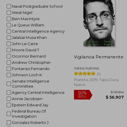
Naval Postgraduate School
West Nigel
Ben Macintyre
Le Queux William
Central Intelligence Agency
Jalalzai Musa Khan
John Le Carre
Moore David T
Oconnor Bernard
Vigilancia Permanente
Andrew Christopher
Varios Autores
Fontanez Fernando
(1)
Johnson Loch K
Planeta, 2019, Tapa Dura,
Senate Intelligence
Nuevo
Committee
Agency Central Intelligence
Annie Jacobsen
Epstein Edward Jay
Federal Bureau Of
Investigation
Gonzalez Roberto J