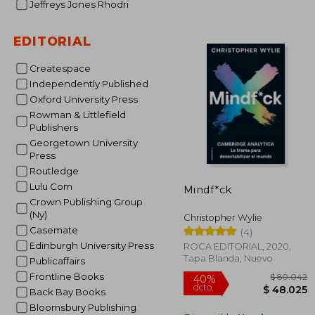
Jeffreys Jones Rhodri
$ 
50%
dcto.
$ 5
EDITORIAL
Createspace
Independently Published
Oxford University Press
Rowman & Littlefield
Publishers
Georgetown University
Press
Routledge
Lulu Com
Mindf*ck
Crown Publishing Group
(Ny)
Christopher Wylie
Casemate
(4)
Edinburgh University Press
ROCA EDITORIAL, 2020,
Tapa Blanda, Nuevo
Publicaffairs
Frontline Books
Back Bay Books
Bloomsbury Publishing