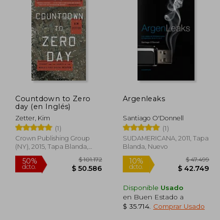
Countdown to Zero
Argenleaks
day (en Inglés)
Zetter, Kim
Santiago O'Donnell
(1)
(1)
Crown Publishing Group
SUDAMERICANA, 2011, Tapa
(NY), 2015, Tapa Blanda,
Blanda, Nuevo
Nuevo
Disponible
Usado
en Buen Estado a
$ 35.714
.
Comprar Usado