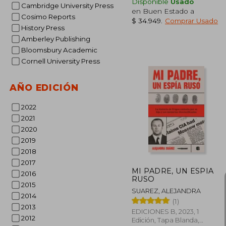
Disponible
Usado
Cambridge University Press
en Buen Estado a
Cosimo Reports
$ 34.949
.
Comprar Usado
History Press
Amberley Publishing
Bloomsbury Academic
Cornell University Press
$ 
40%
dcto.
$ 4
AÑO EDICIÓN
2022
2021
2020
2019
2018
2017
MI PADRE, UN ESPIA
2016
RUSO
2015
SUAREZ, ALEJANDRA
2014
(1)
2013
EDICIONES B, 2023, 1
2012
Edición, Tapa Blanda,