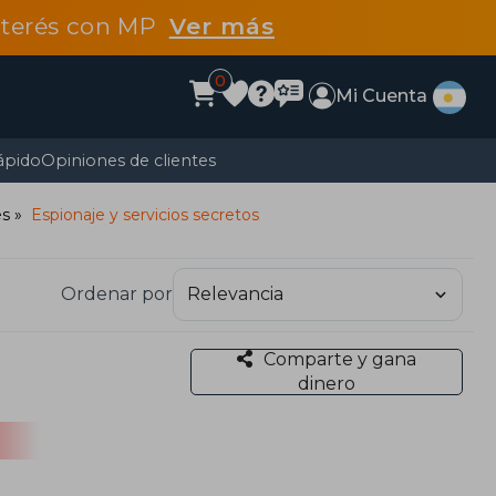
interés con MP
Ver más
0
Mi Cuenta
ápido
Opiniones de clientes
es
Espionaje y servicios secretos
Ordenar por
Comparte y gana
dinero