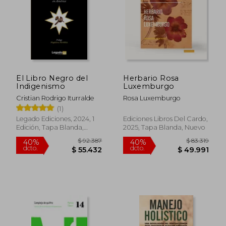
El Libro Negro del
Herbario Rosa
Indigenismo
Luxemburgo
Cristian Rodrigo Iturralde
Rosa Luxemburgo
(1)
Legado Ediciones, 2024, 1
Ediciones Libros Del Cardo,
Edición, Tapa Blanda,
2025, Tapa Blanda, Nuevo
Nuevo
$ 92.387
$ 83.3
40%
40%
dcto.
dcto.
$ 55.432
$ 49.9