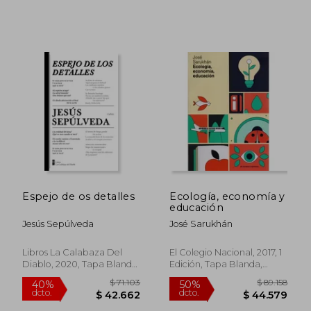
Espejo de os detalles
Ecología, economía y
educación
Jesús Sepúlveda
José Sarukhán
$ 77.062
$ 80.0
40%
40%
Libros La Calabaza Del
El Colegio Nacional, 2017, 1
dcto.
dcto.
$ 46.237
$ 48.0
Diablo, 2020, Tapa Blanda,
Edición, Tapa Blanda,
Nuevo
Nuevo