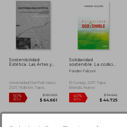
$ 69.887
$ 74.9
40%
40%
dcto.
dcto.
$ 41.932
$ 44.9
Sostenibilidad
Solidaridad
Estética. Las Artes y
sostenible. La codicia
las Transformaciones
es indeseable
Fander Falconí
del Espacio Común
del Territorio (Ikertuz)
Universidad Del País Vasco,
El Conejo, 2017, Tapa
2021, 1 Edición, Tapa
Blanda, Nuevo
Blanda, Nuevo