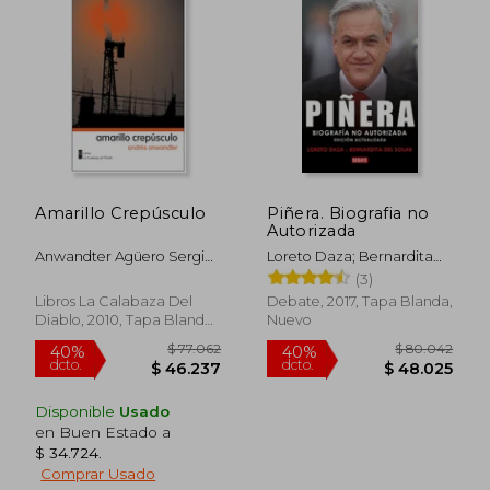
Amarillo Crepúsculo
Piñera. Biografia no
Autorizada
Anwandter Agüero Sergio
Loreto Daza; Bernardita
Andrés
Del Solar
(3)
Libros La Calabaza Del
Debate, 2017, Tapa Blanda,
Diablo, 2010, Tapa Blanda,
Nuevo
Nuevo
$ 63.506
$ 65.7
40%
40%
dcto.
dcto.
$ 38.104
$ 39.4
Disponible
Usado
en Buen Estado a
$ 34.724
.
Comprar Usado