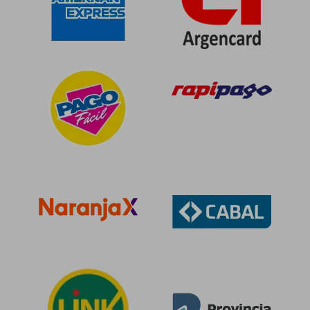
$ 71.103
$ 89.1
40%
50%
dcto.
dcto.
$ 42.662
$ 44.5