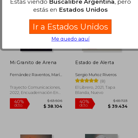
Estás viendo
Buscalibre Argentina
, pero
estás en
Estados Unidos
Ir a Estados Unidos
Me quedo aquí
Mi Granito de Arena
Estado de Alerta
Fernández Raventos, María
Sergio Muñoz Riveros
José
(8)
$ 129.323
$ 74.5
50%
40%
Trayecto Comunicaciones,
El Librero, 2021, Tapa
dcto.
dcto.
$ 64.661
$ 44.7
2022, Encuadernación En
Blanda, Nuevo
Espiral, Nuevo