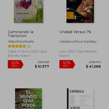
$ 75.350
$ 66.4
10%
40%
dcto.
dcto.
$ 67.815
$ 39.8
Caminando la
Unidad Versus 1%
Transicion
Ulises Escorihuela
Vandana Shiva, Kartikey
Shiva
(1)
Cable A Tierra, 2015, Tapa
Lom, 2020, Tapa Blanda,
Blanda, Nuevo
Nuevo