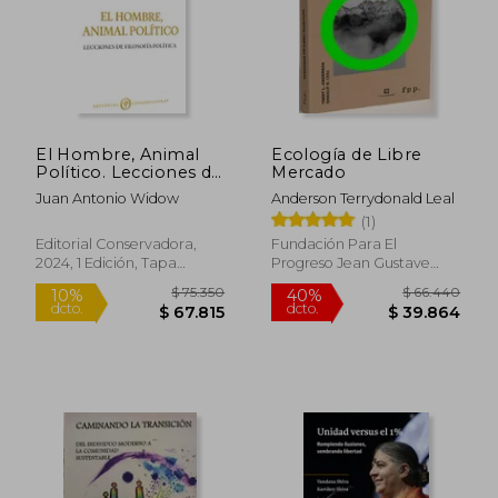
$ 79.148
$ 105.7
40%
40%
dcto.
dcto.
$ 47.489
$ 63.4
El Hombre, Animal
Ecología de Libre
Político. Lecciones de
Mercado
filosofía política
Juan Antonio Widow
Anderson Terrydonald Leal
(1)
Editorial Conservadora,
Fundación Para El
2024, 1 Edición, Tapa
Progreso Jean Gustave
Blanda, Nuevo
Courcelle-Seneuil, 2023,
Tapa Blanda, Nuevo