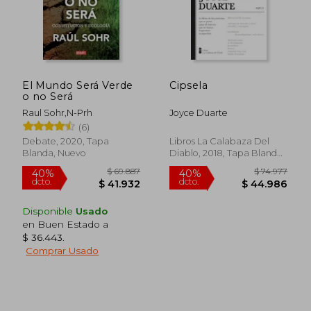
$ 85.628
$ 68.7
40%
40%
dcto.
dcto.
$ 51.377
$ 41.2
El Mundo Será Verde
Cipsela
o no Será
Raul Sohr,N-Prh
Joyce Duarte
(6)
Debate, 2020, Tapa
Libros La Calabaza Del
Blanda, Nuevo
Diablo, 2018, Tapa Blanda,
Nuevo
Disponible
Usado
en Buen Estado a
$ 36.443
.
Comprar Usado