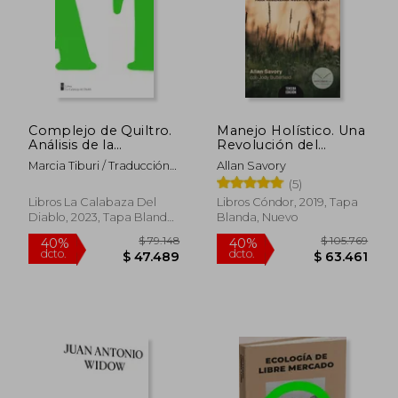
Complejo de Quiltro.
Manejo Holístico. Una
Análisis de la
Revolución del
humillación brasileña
Sentido Común Para
Marcia Tiburi / Traducción
Allan Savory
Regenerar Nuestro
De Cinthya Lepin
(5)
Ambiente - Allan
Savory; Jody
Libros La Calabaza Del
Libros Cóndor, 2019, Tapa
Butterfield - Libro
Diablo, 2023, Tapa Blanda,
Blanda, Nuevo
Físico
Nuevo