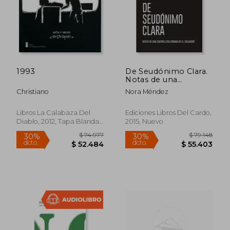
1993
De Seudónimo Clara.
Notas de una
guerrillera urbana de
Christiano
Nora Méndez
El Salvador.
Libros La Calabaza Del
Ediciones Libros Del Cardo,
Diablo, 2012, Tapa Blanda,
2015, Nuevo
Nuevo
$ 119.948
$ 74.9
50%
30%
dcto.
dcto.
$ 59.974
$ 52.4