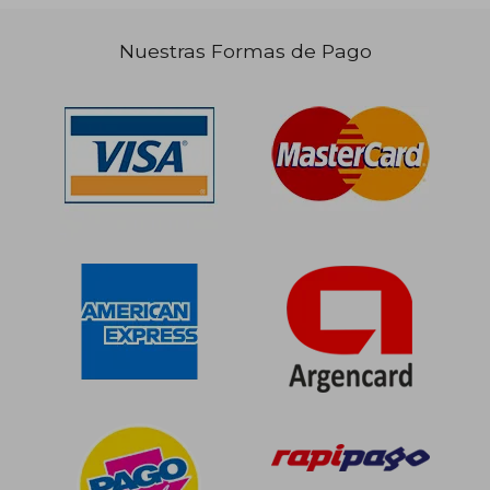
Nuestras Formas de Pago
$ 114.764
$ 107.
50%
50%
dcto.
dcto.
$ 57.382
$ 53.5