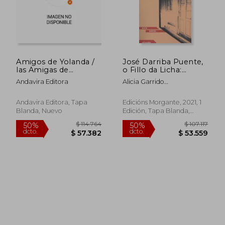
Amigos de Yolanda /
José Darriba Puente,
las Amigas de
o Fillo da Licha:
Yolanda. Homenaje
Memoria dun Fusilado
Andavira Editora
Alicia Garrido
de l@s que Fuimos
(1917-1937): 5
Rodr&Iacute;Guez
sus Compañe@S del
(Oensaio) (en
pst en el 40
Gallego)
Andavira Editora, Tapa
Edicións Morgante, 2021, 1
Aniversario
Blanda, Nuevo
Edición, Tapa Blanda,
Nuevo
$ 74.679
$ 132.
30%
50%
dcto.
dcto.
$ 52.275
$ 66.1