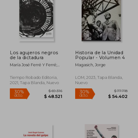
$ 87.469
$ 81.8
30%
30%
dcto.
dcto.
$ 61.228
$ 57.2
Los agujeros negros
Historia de la Unidad
de la dictadura
Popular - Volumen 4
María José Ferré Y Ferré;
Magasich, Jorge
Héctor Alfredo Bravo
Tiempo Robado Editoria,
LOM, 2023, Tapa Blanda,
2021, Tapa Blanda, Nuevo
Nuevo