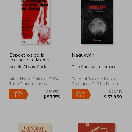
$ 79.148
$ 77.3
30%
30%
dcto.
dcto.
$ 55.403
$ 54.1
Espectros de la
Naguayán
Dictadura a Medio
Siglo del Golpe
Angelo Alessio; Sibila
Pino Sanhueza Horacio
Sotomayor; César Barros;
Estebannavarro González
Camila Stipo; Jorge Díaz;
Marcela Paz
Alma Negra Editorial, 2024,
Editorial Roberto Morales
Jocelyn Maldonado; Diego
Tapa Blanda, Nuevo
Rodríguez E.I.R.L. / Editorial
Pérez Pezoa; Zeto
Elotrocuarto, 2024, Tapa
Bórquez; Pablo Jiménez
Blanda, Nuevo