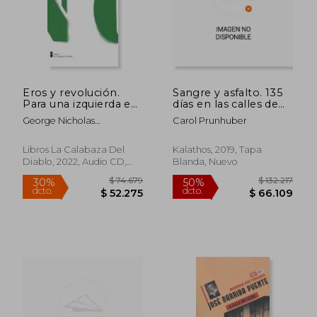
Eros y revolución.
Sangre y asfalto. 135
Para una izquierda en
días en las calles de
el s. XXI
Venezuela
George Nicholas
Carol Prunhuber
Katsiaficas / Traducción
Alejandra Pinto Soffia
Libros La Calabaza Del
Kalathos, 2019, Tapa
Diablo, 2022, Audio CD,
Blanda, Nuevo
Nuevo
$ 74.977
$ 79.1
30%
30%
dcto.
dcto.
$ 52.484
$ 55.4