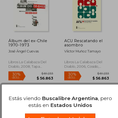
Álbum del ex-Chile
ACU Rescatando el
1970-1973
asombro
José Ángel Cuevas
Víictor Muñoz Tamayo
$ 74.977
$ 74.6
30%
50%
dcto.
dcto.
Libros La Calabaza Del
Libros La Calabaza Del
$ 52.484
$ 37.3
Diablo, 2008, Tapa
Diablo, 2006, Cosido,
Blanda, Nuevo
Nuevo
Estás viendo
Buscalibre Argentina
, pero
estás en
Estados Unidos