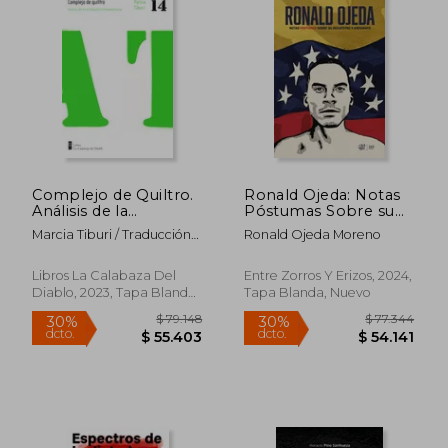
$ 29.950
$ 135.0
10%
40%
dcto.
dcto.
$ 26.955
$ 81.0
Complejo de Quiltro.
Ronald Ojeda: Notas
Análisis de la
Póstumas Sobre su
humillación brasileña
Secuestro y Asesinato
Marcia Tiburi / Traducción
Ronald Ojeda Moreno
De Cinthya Lepin
Libros La Calabaza Del
Entre Zorros Y Erizos, 2024,
Diablo, 2023, Tapa Blanda,
Tapa Blanda, Nuevo
Nuevo