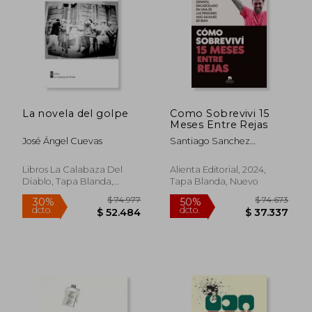
La novela del golpe
Como Sobrevivi 15
$ 69.316
$ 77.7
Meses Entre Rejas
30%
30%
dcto.
dcto.
$ 48.521
$ 54.4
José Ángel Cuevas
Santiago Sanchez
Cogedor
Libros La Calabaza Del
Alienta Editorial, 2024,
Diablo, Tapa Blanda,
Tapa Blanda, Nuevo
Nuevo