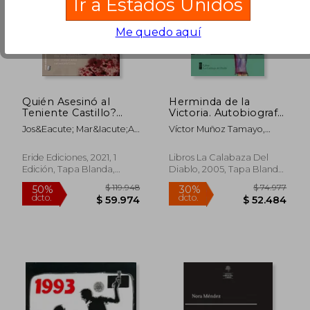
Ir a Estados Unidos
Me quedo aquí
Quién Asesinó al
Herminda de la
Teniente Castillo?
Victoria. Autobiografía
Una Conspiración con
de una población
Jos&Eacute; Mar&Iacute;A
Víctor Muñoz Tamayo,
Resultados
Garc&Iacute;A
Patricia Madrid Herrera
Catastróficos
P&Aacute;Ez
Eride Ediciones, 2021, 1
Libros La Calabaza Del
Edición, Tapa Blanda,
Diablo, 2005, Tapa Blanda,
$ 81.233
$ 81.2
30%
30%
Nuevo
Nuevo
dcto.
dcto.
$ 56.863
$ 56.8