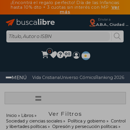
¡Encontrá el regalo perfecto! Día de las Infancias
hasta 10% dto + 3 cuotas sin interés con MP
Ver
más
Enviar a
C.A.B.A., Ciudad Autónoma De Buenos Aires
0
MENÚ
Vida Cristiana
Universo Cómics
Ranking 2026
Im
=
Ver Filtros
Inicio
Libros
Sociedad y ciencias sociales
Política y gobierno
Control
y libertades políticas
Opresión y persecución políticas