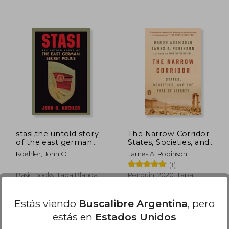
76.448
$ 136.235
50%
10%
dcto.
dcto.
5.869
$ 68.117
stasi,the untold story
The Narrow Corridor:
of the east german
States, Societies, and
secret police (en
the Fate of Liberty (en
Koehler, John O.
James A. Robinson
Inglés)
Inglés)
(1)
Basic Books, Tapa Blanda,
Penguin, 2020, Tapa
Nuevo
Blanda, Nuevo
Estás viendo
Buscalibre Argentina
, pero
estás en
Estados Unidos