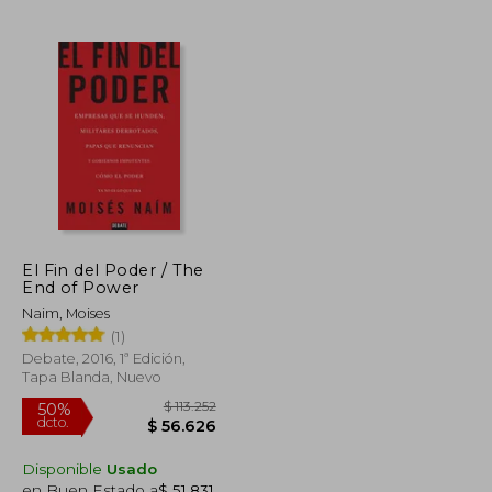
Rápido
$ 111.481
$ 26.000
10%
dcto.
$ 55.740
$ 23.400
El Fin del Poder / The
End of Power
Naim, Moises
(1)
Debate, 2016, 1ª Edición,
Tapa Blanda, Nuevo
Disponible
Usado
en Buen Estado a
$ 51.831