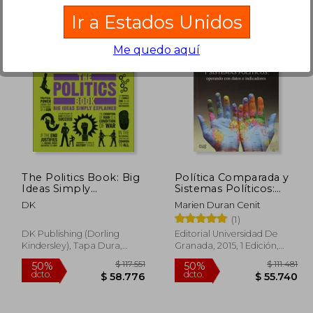
Ir a Estados Unidos
Me quedo aquí
196.715
$ 103.776
50%
50%
dcto.
dcto.
8.358
$ 51.888
The Politics Book: Big
Política Comparada y
Ideas Simply
Sistemas Políticos:
Explained (en Inglés)
Operando con Datos e
DK
Marien Duran Cenit
Indicadores
(1)
DK Publishing (Dorling
Editorial Universidad De
Kindersley), Tapa Dura,
Granada, 2015, 1 Edición,
Nuevo
Tapa Blanda, Nuevo