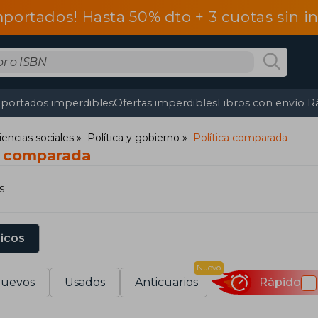
mportados! Hasta 50% dto + 3 cuotas sin 
portados imperdibles
Ofertas imperdibles
Libros con envío R
iencias sociales
Política y gobierno
Política comparada
ca comparada
s
sicos
Nuevo
uevos
Usados
Anticuarios
Rápido