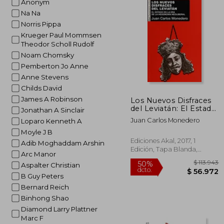
Anonym
Na Na
Norris Pippa
Krueger Paul Mommsen
Theodor Scholl Rudolf
Noam Chomsky
Pemberton Jo Anne
Anne Stevens
Childs David
James A Robinson
Los Nuevos Disfraces
del Leviatán: El Estado
Jonathan A Sinclair
en la era de la
Juan Carlos Monedero
Loparo Kenneth A
Hegemonía Neoliberal
Moyle J B
Ediciones Akal, 2017, 1
Adib Moghaddam Arshin
Edición, Tapa Blanda,
Arc Manor
Nuevo
Aspalter Christian
B Guy Peters
Bernard Reich
Binhong Shao
Diamond Larry Plattner
Marc F