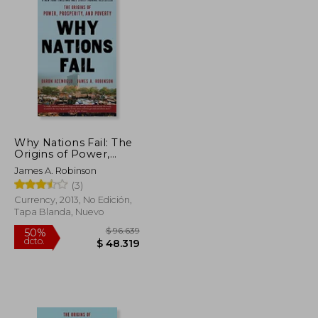
Why Nations Fail: The
Origins of Power,
Prosperity, and
James A. Robinson
Poverty (en Inglés)
(3)
Currency, 2013, No Edición,
Tapa Blanda, Nuevo