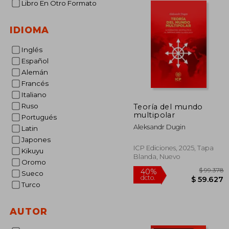
Libro En Otro Formato
IDIOMA
Inglés
Español
Alemán
Francés
Italiano
Ruso
Teoría del mundo
multipolar
Portugués
Aleksandr Dugin
Latin
Japones
ICP Ediciones, 2025, Tapa
Kikuyu
Blanda, Nuevo
Oromo
Sueco
Turco
AUTOR
$ 
40%
dcto.
$ 5