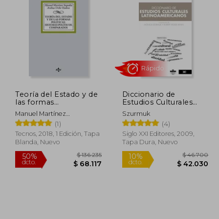
113.943
$ 188.905
50%
50%
dcto.
dcto.
6.972
$ 94.452
Teoría del Estado y de
Diccionario de
las formas
Estudios Culturales
políticas:sistemas
Latinoamericanos
Manuel Martínez
Szurmuk
políticos comparados
Sospedra,Ainhoa Uribe
(1)
(4)
Otalora
Tecnos, 2018, 1 Edición, Tapa
Siglo XXI Editores, 2009,
Blanda, Nuevo
Tapa Dura, Nuevo
Rápido