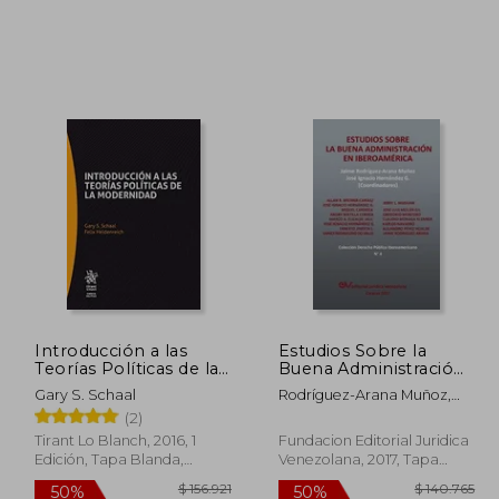
74.704
$ 105.165
50%
50%
dcto.
dcto.
4.823
$ 52.583
Introducción a las
Estudios Sobre la
Teorías Políticas de la
Buena Administración
Modernidad
en Iberoamérica
Gary S. Schaal
Rodríguez-Arana Muñoz,
Jaime ; Hernández G., José
(2)
Ignacio
Tirant Lo Blanch, 2016, 1
Fundacion Editorial Juridica
Edición, Tapa Blanda,
Venezolana, 2017, Tapa
Nuevo
Blanda, Nuevo