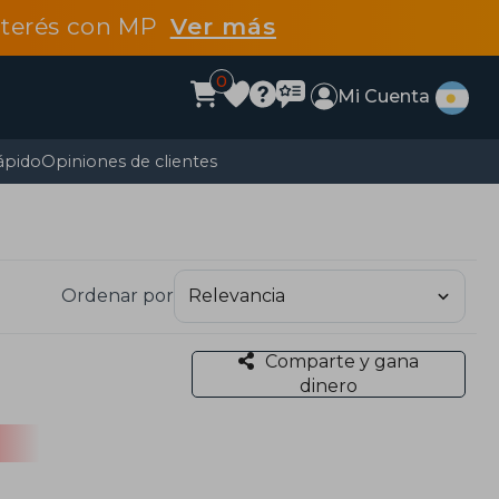
interés con MP
Ver más
0
Mi Cuenta
ápido
Opiniones de clientes
Ordenar por
Comparte y gana
dinero