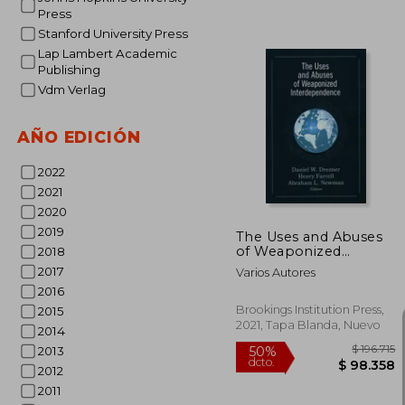
Press
Stanford University Press
$ 
40%
Lap Lambert Academic
dcto.
$ 4
Publishing
Vdm Verlag
AÑO EDICIÓN
2022
2021
2020
2019
The Uses and Abuses
of Weaponized
2018
Interdependence (en
2017
Varios Autores
Inglés)
2016
Brookings Institution Press,
2015
2021, Tapa Blanda, Nuevo
2014
2013
2012
2011