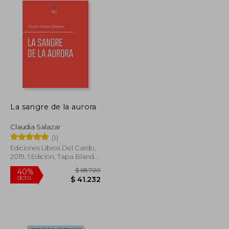
La sangre de la aurora
Claudia Salazar
(1)
Ediciones Libros Del Cardo,
2019, 1 Edición, Tapa Blanda,
Nuevo
$ 156.680
$ 68.720
40%
dcto.
$ 78.340
$ 41.232