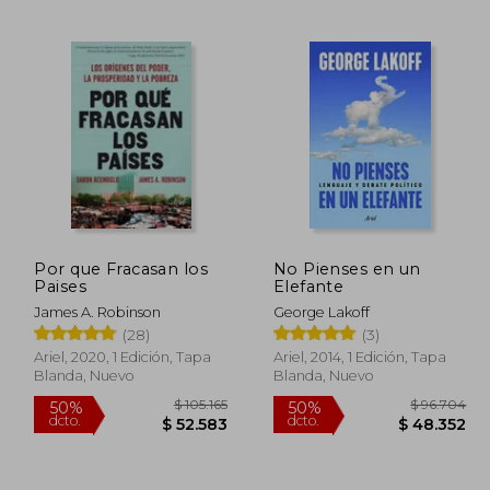
117.897
$ 117.551
50%
50%
dcto.
dcto.
8.949
$ 58.776
Por que Fracasan los
No Pienses en un
Paises
Elefante
James A. Robinson
George Lakoff
(28)
(3)
Ariel, 2020, 1 Edición, Tapa
Ariel, 2014, 1 Edición, Tapa
Blanda, Nuevo
Blanda, Nuevo