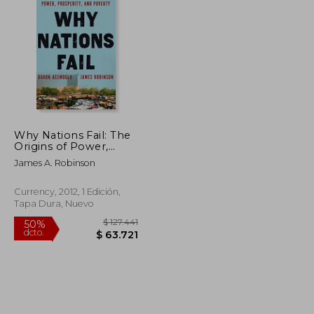
$ 123.361
$ 96.639
50%
dcto.
$ 61.680
$ 48.319
Why Nations Fail: The
Origins of Power,
Prosperity, and
James A. Robinson
Poverty (en Inglés)
Currency, 2012, 1 Edición,
Tapa Dura, Nuevo