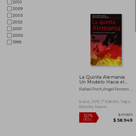
2010
2009
2003
2002
2001
2000
1999
$ 
50%
dcto.
$ 9
La Quinta Alemania:
Un Modelo Hacia el
Fracaso Europeo
Rafael Poch,Àngel Ferrero I
Brotons,Carmela Negrete
Icaria, 2013, 1ª Edición, Tapa
Blanda, Nuevo