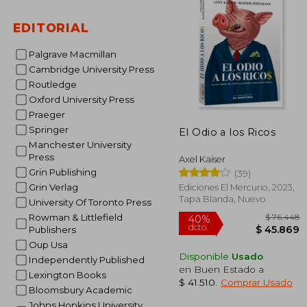
$ 
50%
dcto.
$ 5
EDITORIAL
Palgrave Macmillan
Cambridge University Press
Routledge
Oxford University Press
Praeger
Springer
El Odio a los Ricos
Manchester University
Press
Axel Kaiser
Grin Publishing
(39)
Grin Verlag
Ediciones El Mercurio, 2023,
Tapa Blanda, Nuevo
University Of Toronto Press
Rowman & Littlefield
Publishers
Oup Usa
Disponible
Usado
Independently Published
en Buen Estado a
Lexington Books
$ 41.510
.
Comprar Usado
Bloomsbury Academic
Johns Hopkins University