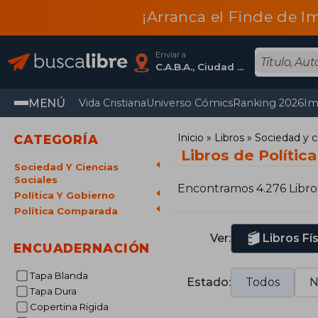
¡Arranca el Finde de I
Enviar a
C.A.B.A., Ciudad Autónoma De Buenos Aires
MENÚ
Vida Cristiana
Universo Cómics
Ranking 2026
Im
Inicio
Libros
Sociedad y c
CATEGORÍA
Libros de Políti
Sociedad Y Ciencias
Sociales
Encontramos 4.276 Libro
Política Y Gobierno
Política Comparada
Ver:
Libros Fí
ENCUADERNACIÓN
Tapa Blanda
Estado:
Todos
N
Tapa Dura
Copertina Rigida