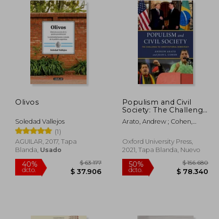
Olivos
Populism and Civil
Society: The Challenge
to Constitutional
Soledad Vallejos
Arato, Andrew ; Cohen,
Democracy (en Inglés)
Jean L.
(1)
AGUILAR, 2017, Tapa
Oxford University Press,
Blanda,
Usado
2021, Tapa Blanda, Nuevo
99.378
$ 63.177
40%
50%
dcto.
dcto.
9.627
$ 37.906