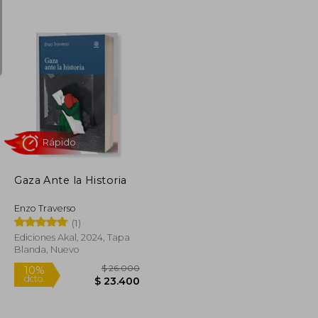
$ 94.279
$ 135.095
50%
dcto.
$ 47.139
$ 67.548
Gaza Ante la Historia
Enzo Traverso
(1)
Ediciones Akal, 2024, Tapa
Blanda, Nuevo