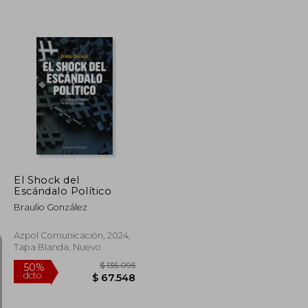
$ 46.700
$ 127.441
50%
dcto.
$ 42.030
$ 63.721
El Shock del
Escándalo Político
Braulio González
Azpol Comunicación, 2024,
Tapa Blanda, Nuevo