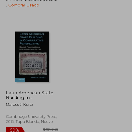
.
Comprar Usado
$ 96.704
$ 113.252
50%
dcto.
$ 48.352
$ 56.626
Latin American State
Building in
Comparative
Marcus J. Kurtz
Perspective: Social
Foundations of
Institutional Order (en
Cambridge University Press,
Inglés)
2013, Tapa Blanda, Nuevo