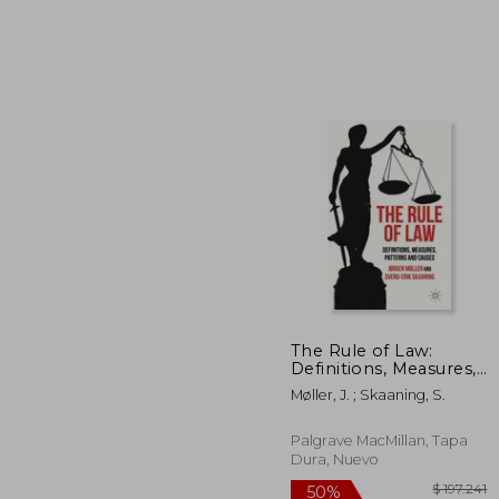
$ 
40%
dcto.
$ 4
The Rule of Law:
Definitions, Measures,
Patterns and Causes
Møller, J. ; Skaaning, S.
(en Inglés)
Palgrave MacMillan, Tapa
Dura, Nuevo