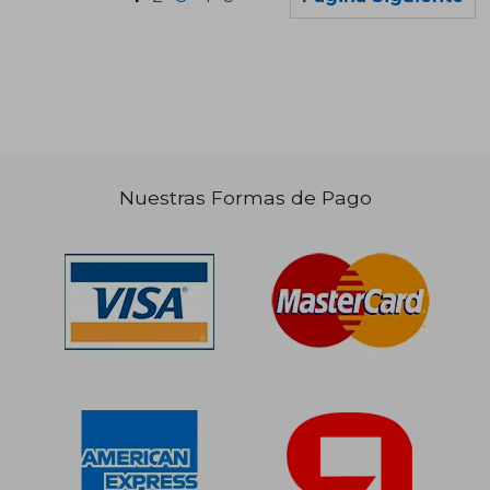
Nuestras Formas de Pago
$ 102.034
$ 104.7
50%
50%
dcto.
dcto.
$ 51.017
$ 52.3