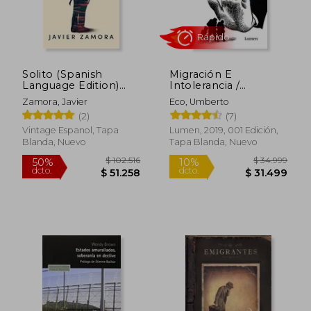
Solito (Spanish
Migración E
Language Edition)
Intolerancia /
(Spanish Edition)
Migration and
Zamora, Javier
Eco, Umberto
[Soft Cover ]
Intolerance
$ 114.937
$ 44.5
(2)
(7)
50%
10%
dcto.
dcto.
$ 57.468
$ 40.1
Vintage Espanol, Tapa
Lumen, 2019, 001 Edición,
Blanda, Nuevo
Tapa Blanda, Nuevo