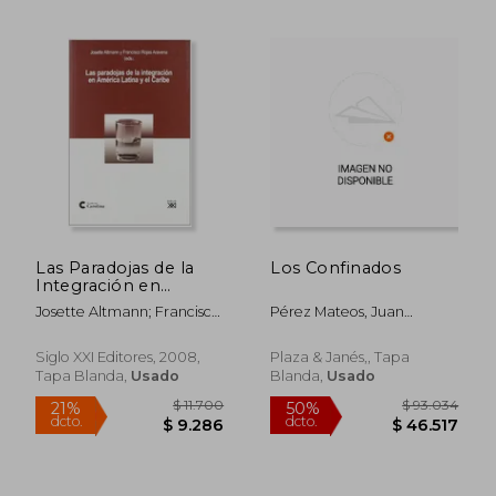
Las Paradojas de la
Los Confinados
Integración en
América Latina y el
Josette Altmann; Francisco
Pérez Mateos, Juan
Caribe
Rojas Aravena; Clóvis
Antonio
Brigagao
Siglo XXI Editores, 2008,
Plaza & Janés,, Tapa
Tapa Blanda,
Usado
Blanda,
Usado
$ 25.700
$ 33.6
5%
10%
dcto.
dcto.
$ 24.535
$ 30.2