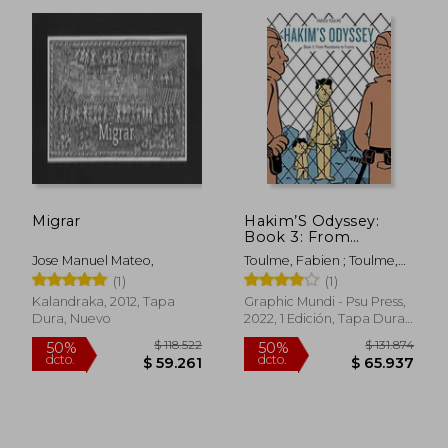
Migrar
Hakim’S Odyssey:
Book 3: From
Macedonia to France
Rápido
Jose Manuel Mateo,
Toulme, Fabien ; Toulme,
(Hakim’S Odyssey, 3)
Fabien
(1)
(1)
(en Inglés)
Kalandraka, 2012, Tapa
Graphic Mundi - Psu Press,
Dura, Nuevo
2022, 1 Edición, Tapa Dura,
Nuevo