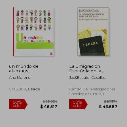
un mundo de
La Emigración
alumnos
Española en la
Encrucijada: Estudio
Ana Moreno
Jos&Eacute; Castillo
Empírico de la
Castillo
Emigración de
Retorno
SM, 2008,
Usado
Centro De Investigaciones
(Monografías)
Sociológicas, 1980, 1
Edición, Tapa Blanda,
Usado