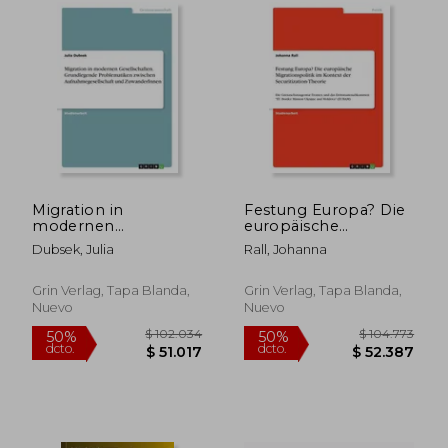
$ 93.034
$ 87.3
50%
50%
dcto.
dcto.
$ 46.517
$ 43.6
Migration in
Festung Europa? Die
modernen
europäische
Gesellschaften.
Migrationspolitik im
Dubsek, Julia
Rall, Johanna
Grundlegende
Kontext der
Problematiken
Securitization-
zwischen
Theorie: Die
Grin Verlag, Tapa Blanda,
Grin Verlag, Tapa Blanda,
Aufnahmegesellschaft
Grenzschutzagentur
Nuevo
Nuevo
und ZuwanderInnen
Frontex und das
(en Alemán)
Drittstaatenabkommen
" (en Alemán)