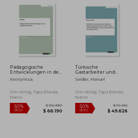
$ 11.700
$ 93.0
21%
50%
dcto.
dcto.
$ 9.286
$ 46.5
Pädagogische
Türkische
Entwicklungen in der
Gastarbeiter und
Migrationsdebatte
deutsche
Anonymous
Seidler, Manuel
(en Alemán)
Migrationsgeschichte.
Wie wirkt sich die
Arbeitsimmigration
Grin Verlag, Tapa Blanda,
Grin Verlag, Tapa Blanda,
auf die Einwanderer
Nuevo
Nuevo
in Deutschland aus?
(en Alemán)