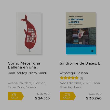
$ 26.900
$ 90.7
Cómo Meter una
Sindrome de Ulises, El
10%
40%
Ballena en una
dcto.
dcto.
$ 24.210
$ 54.4
Maleta
Ra&Uacute;L Nieto Guridi
Achotegui, Joseba
(1)
Avenauta, 2019, 1 Edición,
Ned Ediciones, 2020, Tapa
Tapa Dura, Nuevo
Blanda, Nuevo