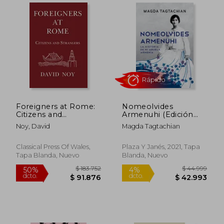
$ 46.300
$ 101.8
50%
dcto.
$ 45.063
$ 50.9
Foreigners at Rome:
Nomeolvides
Citizens and
Armenuhi (Edición
Strangers (en Inglés)
actualizada)
Noy, David
Magda Tagtachian
Classical Press Of Wales,
Plaza Y Janés, 2021, Tapa
Tapa Blanda, Nuevo
Blanda, Nuevo