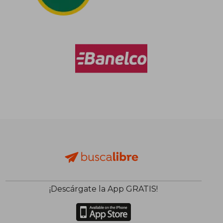
$ 198.926
50%
dcto.
$ 99.463
¡Descárgate la App GRATIS!