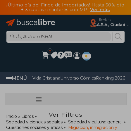
¡Último día del Finde de Importados! Hasta 50% dto
+ 3 cuotas sin interés con MP
Ver más
Enviar a
C.A.B.A., Ciudad Autónoma De Buenos Aires
0
MENÚ
Vida Cristiana
Universo Cómics
Ranking 2026
Im
=
Ver Filtros
Inicio
Libros
Sociedad y ciencias sociales
Sociedad y cultura: general
Cuestiones sociales y éticas
Migración, inmigración y