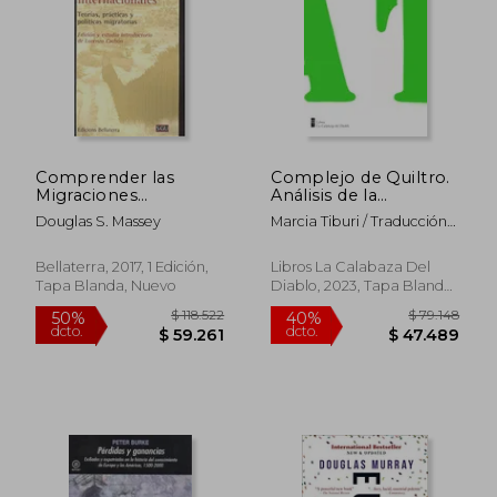
Comprender las
Complejo de Quiltro.
Migraciones
Análisis de la
Internacionales
humillación brasileña
Douglas S. Massey
Marcia Tiburi / Traducción
De Cinthya Lepin
Bellaterra, 2017, 1 Edición,
Libros La Calabaza Del
Tapa Blanda, Nuevo
Diablo, 2023, Tapa Blanda,
Nuevo
$ 79.985
$ 131.
40%
50%
dcto.
dcto.
$ 47.991
$ 65.9