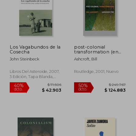
Los Vagabundos de la
post-colonial
Cosecha
transformation (en
Inglés)
John Steinbeck
Ashcroft, Bill
Libros Del Asteroide, 2007,
Routledge, 2001, Nuevo
3 Edición, Tapa Blanda,
Nuevo
$ 71.506
$ 249.7
40%
50%
dcto.
dcto.
$ 42.903
$ 124.8