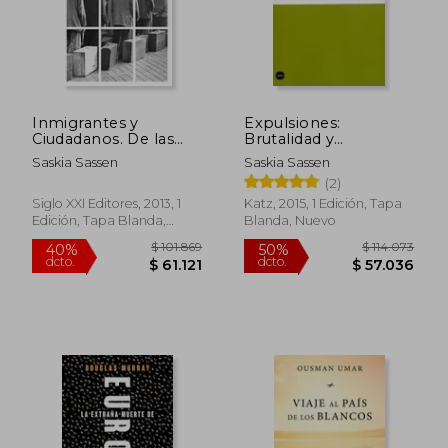
$ 115.714
$ 45.9
50%
10%
dcto.
dcto.
$ 57.857
$ 41.3
Inmigrantes y
Expulsiones:
Ciudadanos. De las
Brutalidad y
Migraciones Masivas a
Complejidad en la
Saskia Sassen
Saskia Sassen
la Europa Fortaleza
Economía Global
(2)
(Siglo xxi de España
General)
Siglo XXI Editores, 2013, 1
Katz, 2015, 1 Edición, Tapa
Edición, Tapa Blanda,
Blanda, Nuevo
Nuevo