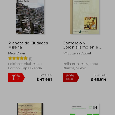
Planeta de Ciudades
Comercio y
Miseria
Colonialismo en el
Proximo Oriente
Mike Davis
Mª Eugenia Aubet
Antiguo: Los Antece
(1)
Dentes Coloniales del
$ 119.690
$ 105.6
iii y ii Milenios A. Co
Ediciones Akal, 2014, 1
Bellaterra, 2007, Tapa
50%
50%
dcto.
dcto.
$ 59.845
$ 52.8
Edición, Tapa Blanda,
Blanda, Nuevo
Nuevo