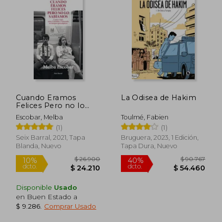
$ 183.752
$ 44.9
50%
4%
dcto.
dcto.
$ 91.876
$ 42.9
Cuando Eramos
La Odisea de Hakim
Felices Pero no lo
Sabiamos
Escobar, Melba
Toulmé, Fabien
(1)
(1)
Seix Barral, 2021, Tapa
Bruguera, 2023, 1 Edición,
Blanda, Nuevo
Tapa Dura, Nuevo
Disponible
Usado
en Buen Estado a
$ 9.286
.
Comprar Usado