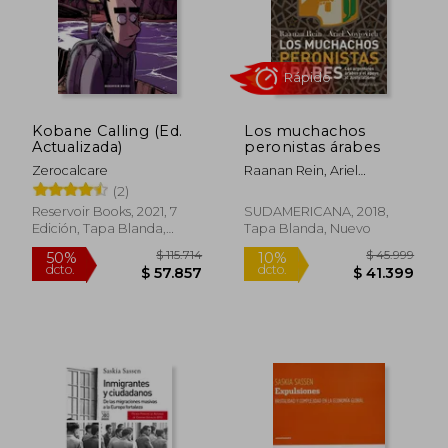
$ 110.360
$ 90.4
40%
40%
dcto.
dcto.
$ 66.216
$ 54.2
Kobane Calling (Ed.
Los muchachos
Actualizada)
peronistas árabes
Zerocalcare
Raanan Rein, Ariel
Noyjovich
(2)
Reservoir Books, 2021, 7
SUDAMERICANA, 2018,
Edición, Tapa Blanda,
Tapa Blanda, Nuevo
Nuevo
Rápido