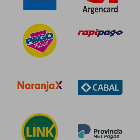
$ 300.829
$ 323.8
50%
50%
dcto.
dcto.
$ 150.414
$ 161.9