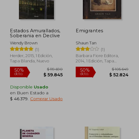
Rápido
Estados Amurallados,
Emigrantes
Soberania en Declive
Wendy Brown
Shaun Tan
(1)
(1)
Herder, 2015, 1 Edición,
Barbara Fiore Editora,
Tapa Blanda, Nuevo
2014, 1 Edición, Tapa
$ 102.516
$ 34.9
50%
10%
Blanda, Nuevo
dcto.
dcto.
$ 51.258
$ 31.4
Disponible
Usado
en Buen Estado a
$ 46.379
.
Comprar Usado