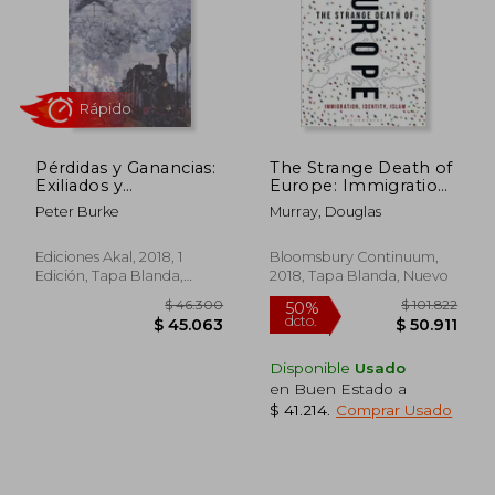
Pérdidas y Ganancias:
The Strange Death of
Exiliados y
Europe: Immigration,
Expatriados en la
Identity, Islam (en
Peter Burke
Murray, Douglas
Historia del
Inglés)
Conocimiento de
Europa y las
Ediciones Akal, 2018, 1
Bloomsbury Continuum,
Américas, 1500-2000
Edición, Tapa Blanda,
2018, Tapa Blanda, Nuevo
Nuevo
Disponible
Usado
en Buen Estado a
$ 41.214
.
Comprar Usado
$ 118.522
$ 79.1
50%
40%
dcto.
dcto.
$ 59.261
$ 47.4