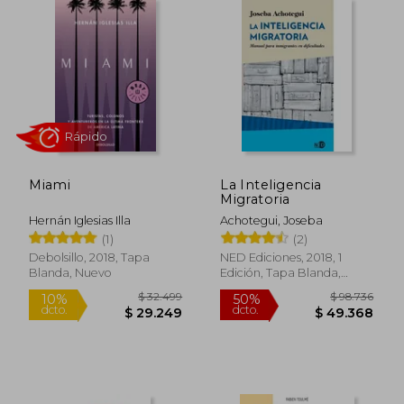
$ 118.522
$ 131.
50%
50%
dcto.
dcto.
$ 59.261
$ 65.9
Miami
La Inteligencia
Migratoria
Hernán Iglesias Illa
Achotegui, Joseba
(1)
(2)
Debolsillo, 2018, Tapa
NED Ediciones, 2018, 1
Blanda, Nuevo
Edición, Tapa Blanda,
Nuevo
Rápido