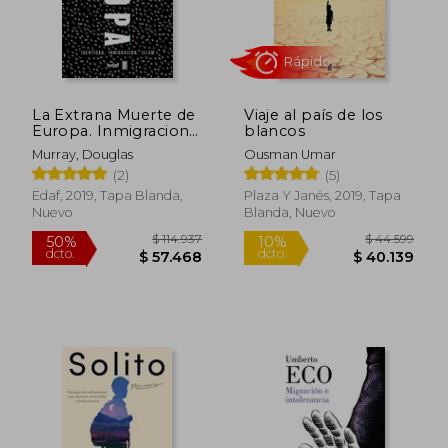
La Extrana Muerte de
Viaje al país de los
$ 101.869
$ 114.0
40%
50%
Europa. Inmigracion,
blancos
dcto.
dcto.
$ 61.121
$ 57.0
Identidad, Islam
Murray, Douglas
Ousman Umar
(2)
(5)
Edaf, 2019, Tapa Blanda,
Plaza Y Janés, 2019, Tapa
Nuevo
Blanda, Nuevo
Rápido