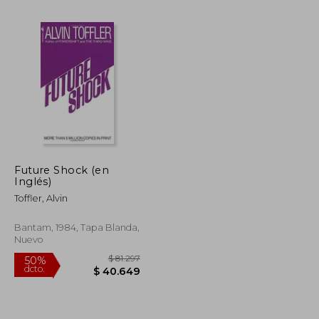
$ 118.709
$ 133.593
50%
dcto.
$ 59.354
$ 66.797
Future Shock (en
Inglés)
Toffler, Alvin
Bantam, 1984, Tapa Blanda,
Nuevo