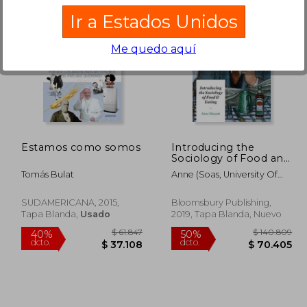
Ir a Estados Unidos
Me quedo aquí
 81.278
$ 95.794
50%
50%
dcto.
dcto.
0.639
$ 47.897
Estamos como somos
Introducing the
Sociology of Food and
Eating (en Inglés)
Tomás Bulat
Anne (Soas, University Of
London, Uk) Murcott
SUDAMERICANA, 2015,
Bloomsbury Publishing,
Tapa Blanda,
Usado
2019, Tapa Blanda, Nuevo