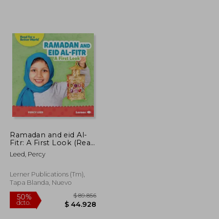
Ramadan and eid Al-
Fitr: A First Look (Read
$ 94.027
$ 61.751
40%
About Holidays (Read
Leed, Percy
dcto.
$ 47.014
$ 37.051
for a Better World ™))
(en Inglés)
Lerner Publications (Tm),
Tapa Blanda, Nuevo