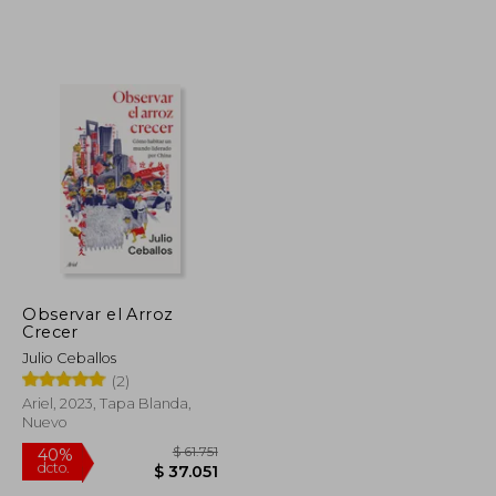
$ 140.809
$ 52.900
10%
dcto.
$ 70.405
$ 47.610
Observar el Arroz
Crecer
Julio Ceballos
(2)
Ariel, 2023, Tapa Blanda,
Nuevo