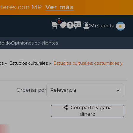
interés con MP
Ver más
0
Mi Cuenta
ápido
Opiniones de clientes
os
Estudios culturales
Estudios culturales: costumbres y
Ordenar por
Comparte y gana
dinero