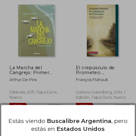
34.600
$ 94.443
50%
50%
dcto.
dcto.
1.140
$ 47.221
La Marcha del
El crepúsculo de
Cangrejo: Primer
Prometeo:
Volumen. El Estado de
Contribución a una
Arthur De Pins
François Flahault
los Cangrejos
historia de la
desmesura humana
Dibbuks, 2011, Tapa Dura,
Galaxia Gutenberg, 2014, 1
Nuevo
Edición, Tapa Dura, Nuevo
Estás viendo
Buscalibre Argentina
, pero
estás en
Estados Unidos