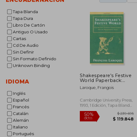
Tapa Blanda
Tapa Dura
Libro De Cartón
Antiguo O Usado
Cartas
Cd De Audio
Sin Definir
Sin Formato Definido
Unknown Binding
Shakespeare's Festive
World Paperback:
IDIOMA
Elizabethan Seasonal
Laroque, Frangois
Entertainment and
Inglés
the Professional Stage
(European Studies in
Español
Cambridge University Press,
English Literature) (en
1993, 1 Edición, Tapa Blanda,
Francés
Inglés)
Nuevo
Catalán
Alemán
Italiano
Portugués