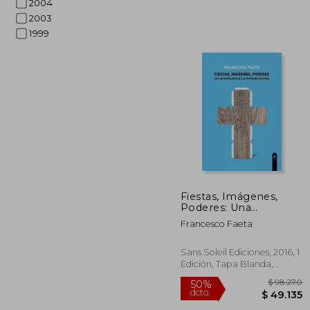
2004
2003
1999
$ 
50%
dcto.
$ 5
Fiestas, Imágenes,
Poderes: Una
Antropología de las
Francesco Faeta
Representaciones
(Pigmalión)
Sans Soleil Ediciones, 2016, 1
Edición, Tapa Blanda,
Nuevo