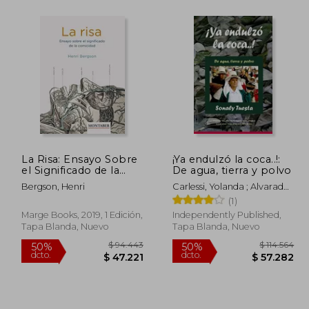
71.264
$ 53.900
10%
50%
dcto.
dcto.
2.759
$ 48.510
La Risa: Ensayo Sobre
¡Ya endulzó la coca..!:
el Significado de la
De agua, tierra y polvo
Comicidad
Bergson, Henri
Carlessi, Yolanda ; Alvarado,
Martín ; Tuesta, Sonaly
(1)
Marge Books, 2019, 1 Edición,
Independently Published,
Tapa Blanda, Nuevo
Tapa Blanda, Nuevo