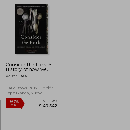
$ 114.564
$ 113.610
50%
dcto.
$ 57.282
$ 56.805
Consider the Fork: A
History of how we
Cook and eat (en
Wilson, Bee
Inglés)
Basic Books, 2013, 1 Edición,
Tapa Blanda, Nuevo