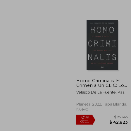
Homo Criminalis: El
Crimen a Un CLIC: Los
$ 
50%
Nuevos Riesgos de la
Velasco De La Fuente, Paz
dcto.
$ 4
Sociedad Actual
Planeta, 2022, Tapa Blanda,
Nuevo