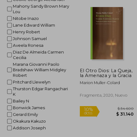
Mahony Sandy Brown Mary
Lou
$ 
40%
Nitobe Inazo
dcto.
$ 4
Lane Edward William
Henry Robert
Johnson Samuel
Aveela Ronesa
Diaz De Almeida Carmen
Cecilia
Marana Giovanni Paolo
Bradshaw William Midgley
El Otro Dios: La Queja,
la Amenaza y la Gracia
Robert
Pritchard Llewelyn
Marion Muller-Colard
Thurston Edgar Rangachari
K
Fragmenta, 2020, Nuevo
Bailey N
Bonwick James
Gerard Emily
Okakura Kakuzo
Addison Joseph