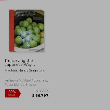
Preserving the
Japanese Way:
Traditions of Salting,
Hachisu, Nancy Singleton
Fermenting, and
Pickling for the
Modern Kitchen (en
Andrews McMeel Publishing,
Inglés)
Tapa Blanda, Nuevo