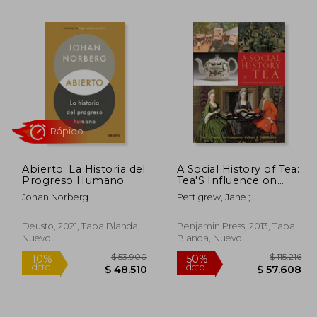
39.695
$ 49.776
40%
50%
dcto.
dcto.
9.848
$ 29.866
Abierto: La Historia del
A Social History of Tea:
Progreso Humano
Tea'S Influence on
Commerce, Culture &
Johan Norberg
Pettigrew, Jane ;
Community (en
Richardson, Bruce
Inglés)
Rápido
Deusto, 2021, Tapa Blanda,
Benjamin Press, 2013, Tapa
Nuevo
Blanda, Nuevo