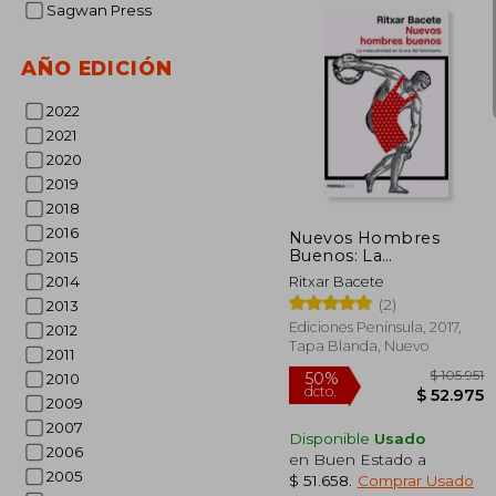
Sagwan Press
AÑO EDICIÓN
2022
2021
$
50%
2020
dcto.
$ 4
2019
2018
2016
Nuevos Hombres
Buenos: La
2015
Masculinidad en la era
2014
Ritxar Bacete
del Feminismo
(2)
2013
(Atalaya)
Ediciones Península, 2017,
2012
Tapa Blanda, Nuevo
2011
2010
2009
2007
Disponible
Usado
2006
en Buen Estado a
2005
$ 51.658
.
Comprar Usado