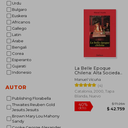
Urdu
$ 2
50%
dcto.
$ 11
Bulgaro
Euskera
Africanos
Gallego
Latin
Árabe
Bengali
Corea
Esperanto
Gujarati
La Belle Epoque
Indonesio
Chilena: Alta Sociedad
y Mujeres de Elite
Manuel Vicuña
(4)
AUTOR
Catalonia, 2000, Tapa
Blanda, Nuevo
Publishing Florabella
Thwaites Reuben Gold
Jesuits Jesuits
Brown Mary Lou Mahony
Sandy
Cooke George Alexander