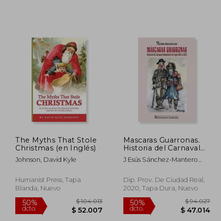
105.951
$ 61.847
40%
50%
dcto.
dcto.
2.975
$ 37.108
The Myths That Stole
Mascaras Guarronas.
Christmas (en Inglés)
Historia del Carnaval
Daimieleño del Siglo
Johnson, David Kyle
J Esús Sánchez-Mantero
xv ii a 2020
Gómez-Limón
Humanist Press, Tapa
Dip. Prov. De Ciudad Real,
Blanda, Nuevo
2020, Tapa Dura, Nuevo