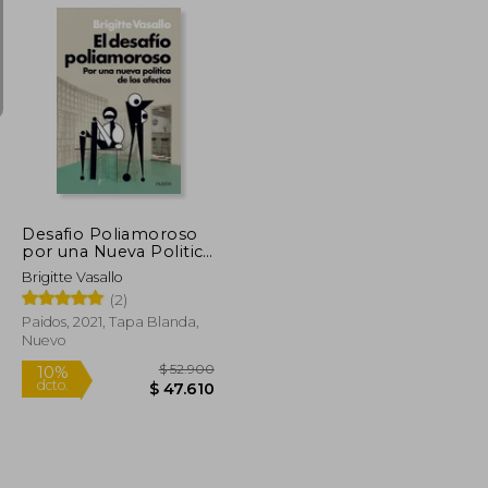
$ 118.522
$ 99.083
50%
dcto.
$ 59.261
$ 49.542
Desafio Poliamoroso
por una Nueva Politica
de los Afectos
Brigitte Vasallo
(2)
Paidos, 2021, Tapa Blanda,
Nuevo