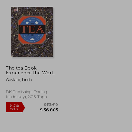
$ 115.216
$ 81.297
50%
dcto.
$ 57.608
$ 40.649
The tea Book:
Experience the World
s Finest Teas, Qualities,
Gaylard, Linda
Infusions, Rituals,
Recipes (en Inglés)
DK Publishing (Dorling
Kindersley), 2015, Tapa
Dura, Nuevo