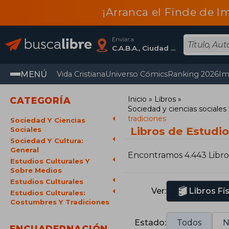
¡Arranca el Finde de I
Enviar a
C.A.B.A., Ciudad Autónoma De Buenos Aires
MENÚ
Vida Cristiana
Universo Cómics
Ranking 2026
Im
Inicio
Libros
CATEGORÍA
Sociedad y ciencias sociales
tradiciones
Sociedad Y Ciencias
Libros de Estudio
Sociales
Sociedad Y Cultura:
General
Encontramos 4.443 Libro
Estudios Culturales Y
Sobre Medios
Estudios Culturales
Ver:
Libros Fí
Estudios Culturales:
Costumbres Y Tradiciones
Estado:
Todos
N
ENCUADERNACIÓN