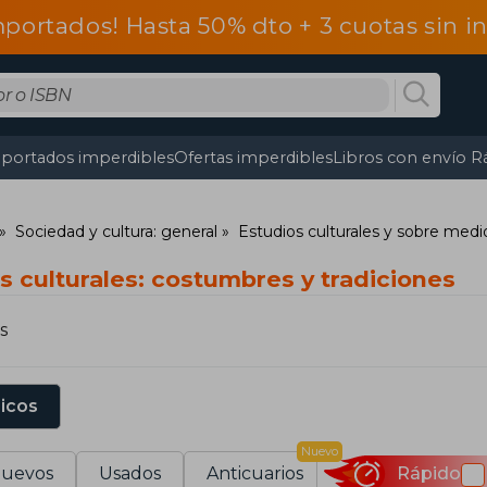
mportados! Hasta 50% dto + 3 cuotas sin 
portados imperdibles
Ofertas imperdibles
Libros con envío R
Sociedad y cultura: general
Estudios culturales y sobre medi
s culturales: costumbres y tradiciones
s
sicos
Nuevo
uevos
Usados
Anticuarios
Rápido