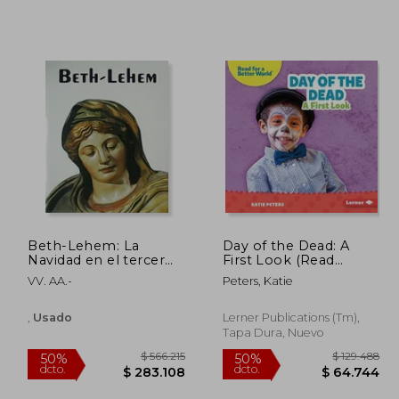
Beth-Lehem: La
Day of the Dead: A
Navidad en el tercer
First Look (Read
98.270
$ 104.013
50%
50%
Milenio de la Iglesia.
About Holidays (Read
VV. AA.-
Peters, Katie
dcto.
dcto.
9.135
$ 52.007
for a Better World ™))
(en Inglés)
,
Usado
Lerner Publications (Tm),
Tapa Dura, Nuevo