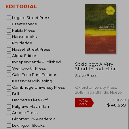
EDITORIAL
Legare Street Press
Createspace
$ 
10%
Palala Press
dcto.
$ 3
Hansebooks
Routledge
Hassell Street Press
Alpha Edition
Independently Published
Sociology: A Very
Wentworth Press
Short Introduction
(Very Short
Gale Ecco Print Editions
Steve Bruce
Introductions) (en
Kessinger Publishing
Inglés)
Cambridge University Press
Oxford University Press,
2018, Tapa Blanda, Nuevo
Brill
Hachette Livre Bnf
Palgrave Macmillan
Arkose Press
Bloomsbury Academic
Lexington Books