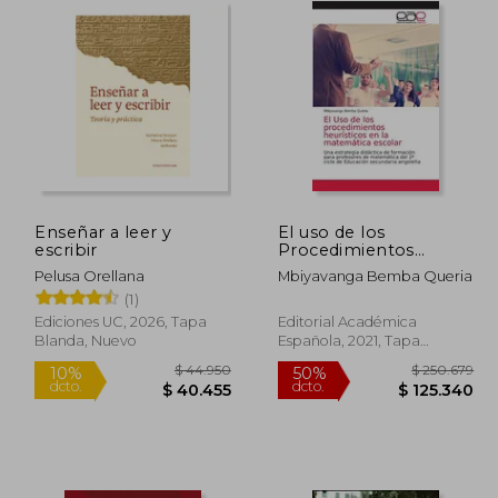
Enseñar a leer y
El uso de los
escribir
Procedimientos
Heurísticos en la
Pelusa Orellana
Mbiyavanga Bemba Queria
Matemática Escolar:
(1)
Una Estrategia
Didáctica de
Ediciones UC, 2026, Tapa
Editorial Académica
Formación Para
Blanda, Nuevo
Española, 2021, Tapa
Profesores de
Blanda, Nuevo
Matemática del 2º
Ciclo de Educación
Secundaria Angoleña
21.750
$ 44.950
10%
50%
dcto.
dcto.
9.575
$ 40.455