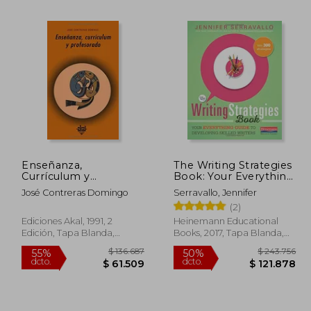
Enseñanza,
The Writing Strategies
Currículum y
Book: Your Everything
02.908
$ 115.367
55%
10%
Profesorado
Guide to Developing
dcto.
dcto.
José Contreras Domingo
Serravallo, Jennifer
6.309
$ 51.915
Skilled Writers (en
(2)
Inglés)
Ediciones Akal, 1991, 2
Heinemann Educational
Edición, Tapa Blanda,
Books, 2017, Tapa Blanda,
Usado
Nuevo