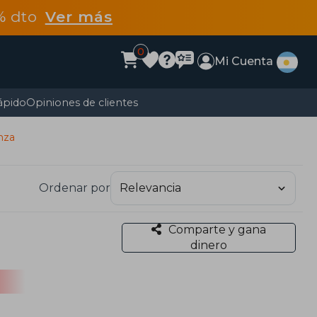
5% dto
Ver más
0
Mi Cuenta
ápido
Opiniones de clientes
nza
Ordenar por
Comparte y gana
dinero