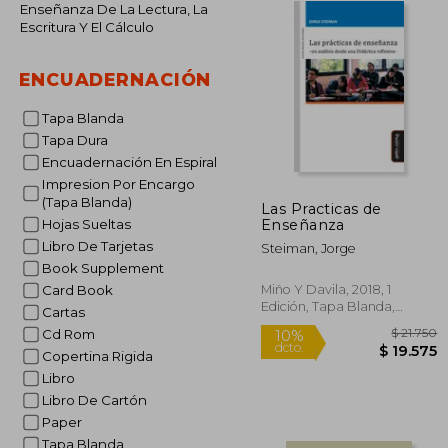
Enseñanza De La Lectura, La
Escritura Y El Cálculo
ENCUADERNACIÓN
Tapa Blanda
Tapa Dura
Encuadernación En Espiral
Impresion Por Encargo
(Tapa Blanda)
Las Practicas de
Enseñanza
Hojas Sueltas
Libro De Tarjetas
Steiman, Jorge
Book Supplement
Miño Y Davila, 2018, 1
Card Book
Edición, Tapa Blanda,
Cartas
Nuevo
Cd Rom
Copertina Rigida
Libro
Libro De Cartón
$ 
10%
Paper
dcto.
$ 1
Tapa Blanda