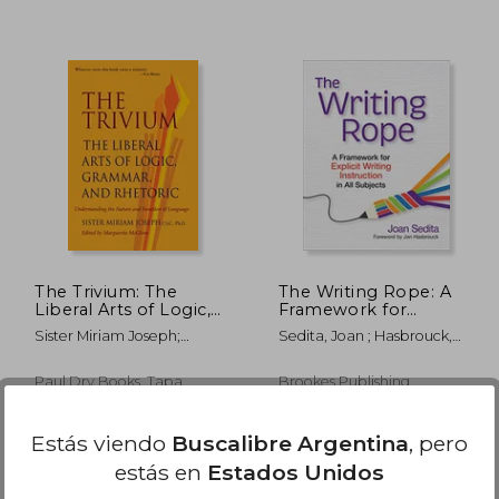
98.703
$ 53.200
55%
dcto.
9.351
$ 51.842
The Trivium: The
The Writing Rope: A
Liberal Arts of Logic,
Framework for
Grammar, and
Explicit Writing
Sister Miriam Joseph;
Sedita, Joan ; Hasbrouck,
Rhetoric (en Inglés)
Instruction in all
Marguerite Mcglinn
Jan
Subjects (en Inglés)
Paul Dry Books, Tapa
Brookes Publishing
Blanda, Nuevo
Company, Tapa Blanda,
Nuevo
Estás viendo
Buscalibre Argentina
, pero
estás en
Estados Unidos