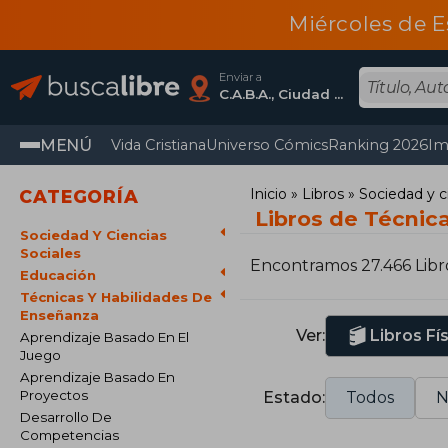
Miércoles de E
Enviar a
C.A.B.A., Ciudad Autónoma De Buenos Aires
MENÚ
Vida Cristiana
Universo Cómics
Ranking 2026
Im
Inicio
Libros
Sociedad y c
CATEGORÍA
Libros de Técnic
Sociedad Y Ciencias
Sociales
Encontramos 27.466 Libr
Educación
Técnicas Y Habilidades De
Enseñanza
Ver:
Libros Fí
Aprendizaje Basado En El
Juego
Aprendizaje Basado En
Proyectos
Estado:
Todos
N
Desarrollo De
Competencias