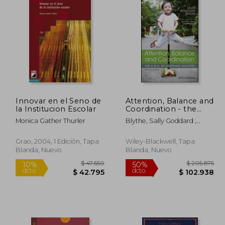
Innovar en el Seno de
Attention, Balance and
la Institucion Escolar
Coordination - the
A.b.c.oflearning
Monica Gather Thurler
Blythe, Sally Goddard ;
Success 2E (en Inglés)
Beuret, Lawrence J. ;
Blythe, Peter
Grao, 2004, 1 Edición, Tapa
Wiley-Blackwell, Tapa
Blanda, Nuevo
Blanda, Nuevo