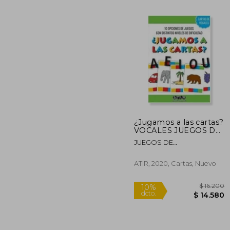
¿Jugamos a las cartas?
VOCALES JUEGOS DE
$ 1
55%
LECTOESCRITURA
dcto.
JUEGOS DE
$ 4
LECTOESCRITURA
ATIR, 2020, Cartas, Nuevo