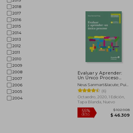
2019
2018
2017
2016
2015
2014
2013
2012
2011
2010
$ 
2009
10%
dcto.
$ 3
2008
Evaluar y Aprender:
Un Único Proceso
2007
(Recursos Educativos)
Neus Sanmart&Iacute; Puig;
2006
Manuel Le&Oacute;N
(6)
2005
Urrutia
Octaedro, 2020, 1 Edición,
2004
Tapa Blanda, Nuevo