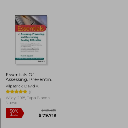
$ 101.924
$ 12.155
4%
dcto.
$ 45.866
$ 11.676
Essentials Of
Assessing, Preventing,
And Overcoming
Kilpatrick, David A.
Reading Difficulties
(1)
(essentials Of
Psychological
Wiley, 2015, Tapa Blanda,
Assessment) (en
Nuevo
Inglés)