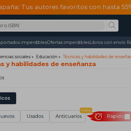
spaña: Tus autores favoritos con hasta 5
portados imperdibles
Ofertas imperdibles
Libros con envío R
iencias sociales
Educación
Técnicas y habilidades de enseña
as y habilidades de enseñanza
os
sicos
Nuevo
uevos
Usados
Anticuarios
Rápido