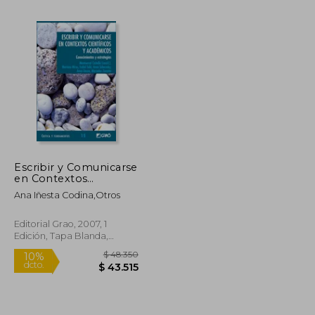
Escribir y Comunicarse
en Contextos
$ 50.100
$ 140.969
55%
Científicos y
dcto.
Ana Iñesta Codina,Otros
$ 45.090
$ 63.436
Académicos:
Conocimientos y
Estrategias
Editorial Grao, 2007, 1
Edición, Tapa Blanda,
Nuevo