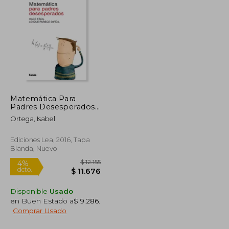
$ 205.875
$ 314.179
50%
dcto.
$ 102.938
$ 157.089
Matemática Para
Padres Desesperados:
Hace Fácil Lo Que
Ortega, Isabel
Parece Difícil
Ediciones Lea, 2016, Tapa
Blanda, Nuevo
Disponible
Usado
en Buen Estado a
$ 9.286
.
Comprar Usado