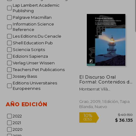
Lap Lambert Academic
Publishing
Palgrave Macmillan
Information Science
Reference
Les Editions Du Cenacle
Shell Education Pub
Sciencia Scripts
$ 
10%
Edizioni Sapienza
dcto.
$ 3
Verlag Unser Wissen
Teachers Pet Publications
Jossey Bass
El Discurso Oral
Formal: Contenidos de
Editions Universitaires
Aprendizaje y
Europeennes
Montserrat Vilà
Secuencias Didácticas:
Santasusana
216 (Biblioteca de
Textos)
Grao, 2009, 1 Edición, Tapa
AÑO EDICIÓN
Blanda, Nuevo
2022
2021
2020