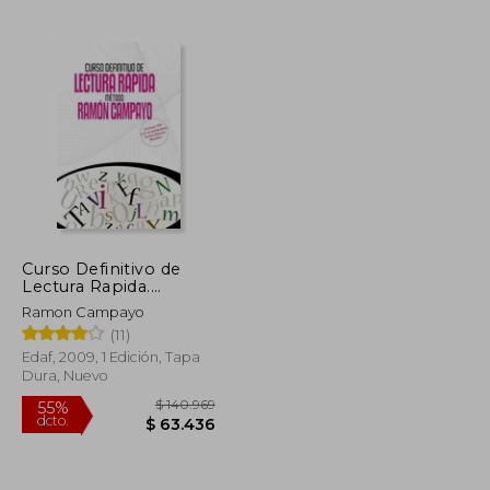
$ 121.083
$ 69.702
40%
dcto.
$ 60.541
$ 41.821
Curso Definitivo de
Lectura Rapida.
Metodo Ramon
Ramon Campayo
Campayo
(11)
Edaf, 2009, 1 Edición, Tapa
Dura, Nuevo