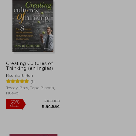
Creating Cultures of
Thinking (en Inglés)
Ritchhart, Ron
(1)
Jossey-Bass, Tapa Blanda,
Nuevo
$ 250.679
$ 109.108
50%
dcto.
$ 125.340
$ 54.554