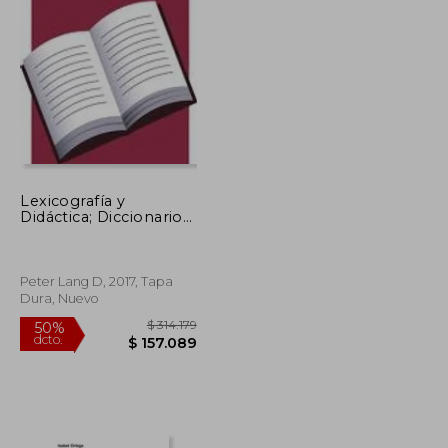
Lexicografía y
Didáctica; Diccionarios
y Otros Recursos
Lexicográficos en el
Aula (115) (Studien zur
Romanischen
Peter Lang D, 2017, Tapa
Sprachwissenschaft
Dura, Nuevo
und Interkulturel)