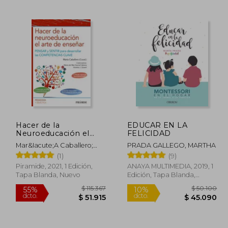
40.150
$ 39.095
10%
50%
dcto.
dcto.
6.135
$ 35.186
Hacer de la
EDUCAR EN LA
Neuroeducación el
FELICIDAD
Arte de Enseñar:
Mar&Iacute;A Caballero;
PRADA GALLEGO, MARTHA
Pensar y Sentir Para
Mar&Iacute;A Del Mar
(1)
(9)
Desarrollar las
Garc&Iacute;A Cabrera;
Competencias Clave
Piramide, 2021, 1 Edición,
ANAYA MULTIMEDIA, 2019, 1
Vicente J. Llorent
Tapa Blanda, Nuevo
Edición, Tapa Blanda,
Nuevo