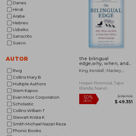
Danes
$ 2
50%
dcto.
$ 13
Hindi
Árabe
Hebreo
Uzbeko
Sanscrito
Sueco
AUTOR
the bilingual
edge,why, when, and
how to teach your
Rwg
King, Kendall ; Mackey,
child a second
Alison
Collins Mary B
language (en Inglés)
Harper Perennial, Tapa
Multiple Authors
Blanda, Nuevo
Stem Kapoo
Evan Moor Corporation
Scholastic
Collins William T
Stewart Krista K
Smith Michael Nazari Reza
Phonic Books