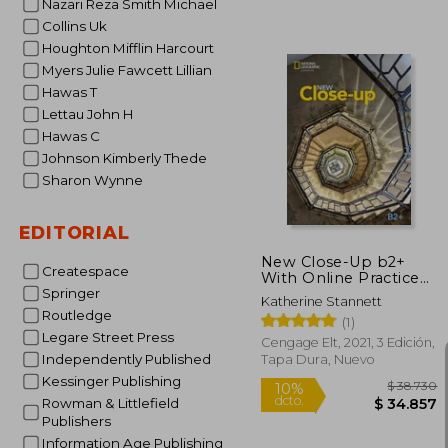
Nazari Reza Smith Michael
Collins Uk
Houghton Mifflin Harcourt
$ 
50%
dcto.
Myers Julie Fawcett Lillian
$ 4
Hawas T
Lettau John H
Hawas C
Johnson Kimberly Thede
Sharon Wynne
EDITORIAL
New Close-Up b2+
Createspace
With Online Practice
and Student'S Ebook
Springer
Katherine Stannett
(en Inglés)
Routledge
(1)
Legare Street Press
Cengage Elt, 2021, 3 Edición,
Independently Published
Tapa Dura, Nuevo
Kessinger Publishing
Rowman & Littlefield
Publishers
Information Age Publishing