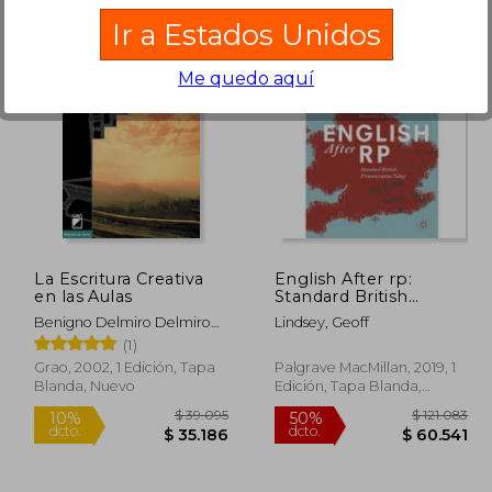
Ir a Estados Unidos
Me quedo aquí
38.730
$ 102.878
50%
50%
dcto.
dcto.
4.857
$ 51.439
La Escritura Creativa
English After rp:
en las Aulas
Standard British
Pronunciation Today
Benigno Delmiro Delmiro
Lindsey, Geoff
(en Inglés)
Coto
(1)
Grao, 2002, 1 Edición, Tapa
Palgrave MacMillan, 2019, 1
Blanda, Nuevo
Edición, Tapa Blanda,
Nuevo