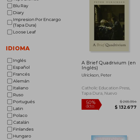
Blu Ray
Diary
Impresion Por Encargo
(Tapa Dura)
Loose Leaf
IDIOMA
Inglés
A Brief Quadrivium (en
Español
Inglés)
Francés
Ulrickson, Peter
Alemán
Italiano
Catholic Education Press,
Tapa Dura, Nuevo
Ruso
Portugués
Latin
Polaco
Catalán
Finlandes
Hungaro