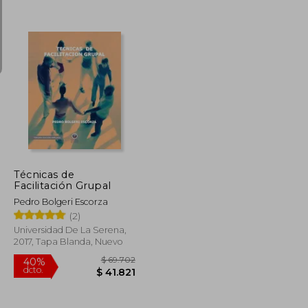
$ 184.166
$ 159.439
50%
dcto.
$ 92.083
$ 79.719
Técnicas de
Facilitación Grupal
Pedro Bolgeri Escorza
(2)
Universidad De La Serena,
2017, Tapa Blanda, Nuevo