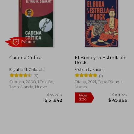
65.354
$ 47.550
10%
50%
dcto.
dcto.
2.677
$ 42.795
Cadena Critica
El Buda y la Estrella de
Rock
Eliyahu M. Goldratt
Vishen Lakhiani
(3)
(1)
Granica, 2008, 1 Edición,
Diana, 2021, Tapa Blanda,
Tapa Blanda, Nuevo
Nuevo
Rápido