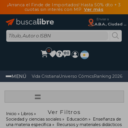
¡Arranca el Finde de Importados! Hasta 50% dto + 3
cuotas sin interés con MP
Ver más
Enviar a
C.A.B.A., Ciudad Autónoma De Buenos Aires
0
MENÚ
Vida Cristiana
Universo Cómics
Ranking 2026
Im
=
Ver Filtros
Inicio
Libros
Sociedad y ciencias sociales
Educación
Enseñanza de
una materia específica
Recursos y materiales didácticos