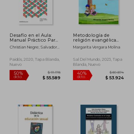
Desafío en el Aula:
Metodología de
Manual Práctico Para
religión evangélica
Llevar los Juegos de
para clases de 1° a 8°
Christian Negre; Salvador
Margarita Vergara Molina
Escape Educativos a
básico
Carri&Oacute;N
Clase (Educación)
Paidós, 2020, Tapa Blanda,
Sal Del Mundo, 2023, Tapa
Nuevo
Blanda, Nuevo
$ 111.178
$ 89.8
50%
40%
dcto.
dcto.
$ 55.589
$ 53.9