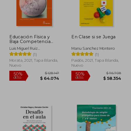
Educación Física y
En Clase si se Juega
Baja Competencia
Motriz
Luis Miguel Ruiz
Manu Sanchez Montero
P&Eacute;Rez
(1)
(1)
Morata, 2021, Tapa Blanda,
Paidós, 2021, Tapa Blanda,
Nuevo
Nuevo
$ 128.147
$ 116.7
50%
50%
dcto.
dcto.
$ 64.074
$ 58.3