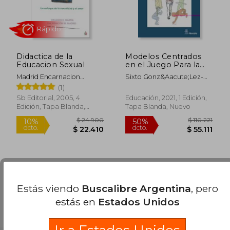
Didactica de la
Modelos Centrados
Educacion Sexual
en el Juego Para la
Iniciación
Madrid Encarnacion
Sixto Gonz&Aacute;Lez-
Comprensiva del
M.,Martin Orlando R.
V&Iacute;Llora; Javier
(1)
Deporte
Fern&Aacute;Ndez-
Sb Editorial, 2005, 4
Educación, 2021, 1 Edición,
R&Iacute;O; Eva Guijarro;
Edición, Tapa Blanda,
Tapa Blanda, Nuevo
Manuel Jacob Sierra-
Nuevo
D&Iacute;Az
Rápido
Estás viendo
Buscalibre Argentina
, pero
estás en
Estados Unidos