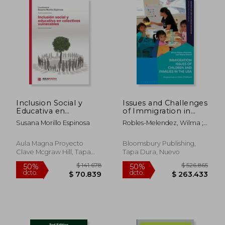
$ 116.105
$ 98.2
50%
50%
dcto.
dcto.
$ 58.052
$ 49.1
Inclusion Social y
Issues and Challenges
Educativa en
of Immigration in
Colectivos
Early Childhood in
Susana Morillo Espinosa
Robles-Melendez, Wilma ;
Vulnerables
the USA (en Inglés)
Driscoll, Wayne
Aula Magna Proyecto
Bloomsbury Publishing,
Clave Mcgraw Hill, Tapa
Tapa Dura, Nuevo
Blanda, Nuevo