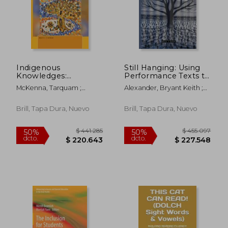
$ 392.906
$ 113.
50%
50%
dcto.
dcto.
$ 196.453
$ 56.8
Indigenous
Still Hanging: Using
Knowledges:
Performance Texts to
Privileging Our Voices
Deconstruct Racism
McKenna, Tarquam ;
Alexander, Bryant Keith ;
(en Inglés)
(en Inglés)
Moodie, Donna ; Onesta,
Weems, Mary E.
Pat
Brill, Tapa Dura, Nuevo
Brill, Tapa Dura, Nuevo