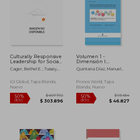
Culturally Responsive
Volumen 1 -
Leadership for Social
Dimensión I:
Justice and Academic
Asunción de la Cultura
Cager, Bethel E. ; Tussey,
Quintana Díaz, Manuel
Equity for All (en
desde una Mirada
Jill ; Haas, Leslie
Jesús ; Figueredo Escobar,
Inglés)
Filo-Ontogénica
Ernesto Lázaro ;
$ 510.704
$ 78.7
50%
50%
IGI Global, Tapa Blanda,
Pronos World, Tapa
Pronosworld
dcto.
dcto.
$ 255.352
$ 39.3
Nuevo
Blanda, Nuevo