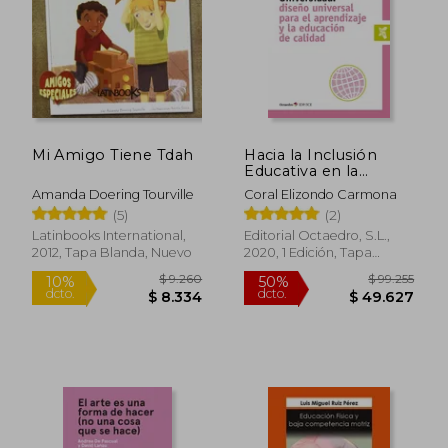
Mi Amigo Tiene Tdah
Hacia la Inclusión
Educativa en la
Universidad
Amanda Doering Tourville
Coral Elizondo Carmona
(5)
(2)
Latinbooks International,
Editorial Octaedro, S.L.,
2012, Tapa Blanda, Nuevo
2020, 1 Edición, Tapa
Blanda, Nuevo
$ 9.260
$ 99.2
10%
50%
dcto.
dcto.
$ 8.334
$ 49.6