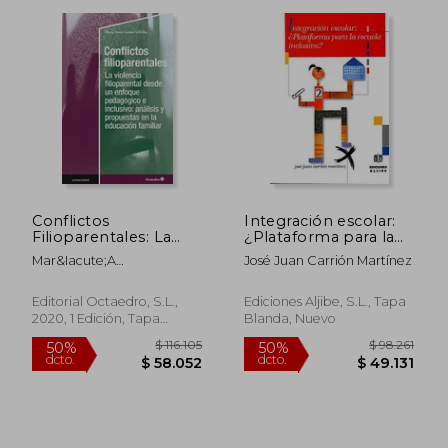
$ 27.795
$ 91.5
10%
50%
dcto.
dcto.
$ 25.016
$ 45.7
Conflictos
Integración escolar:
Filioparentales: La
¿Plataforma para la
Violencia Filioparental
escuela inclusiva?
Mar&Iacute;A
José Juan Carrión Martínez
Desde un Enfoque
Jes&Uacute;S Santos
Pedagógico e
Villalba
Inclusivo: Análisis y
Editorial Octaedro, S.L.,
Ediciones Aljibe, S.L., Tapa
Propuestaas en la
2020, 1 Edición, Tapa
Blanda, Nuevo
Educación Familiar
Blanda, Nuevo
(Universidad)