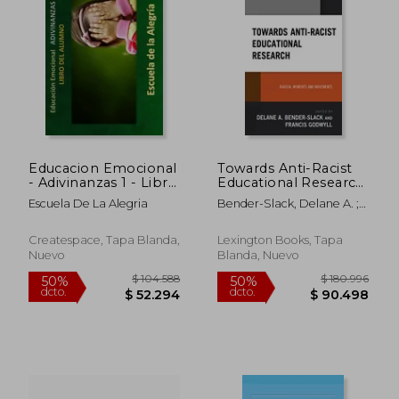
Educacion Emocional
Towards Anti-Racist
- Adivinanzas 1 - Libro
Educational Research:
$ 141.678
$ 526.8
50%
50%
del Alumno:
Radical Moments and
Escuela De La Alegria
Bender-Slack, Delane A. ;
dcto.
dcto.
$ 70.839
$ 263.4
Educamos para la
Movements (en
Godwyll, Francis ;
VIDA
Inglés)
Alexander, Kerry
Createspace, Tapa Blanda,
Lexington Books, Tapa
Nuevo
Blanda, Nuevo