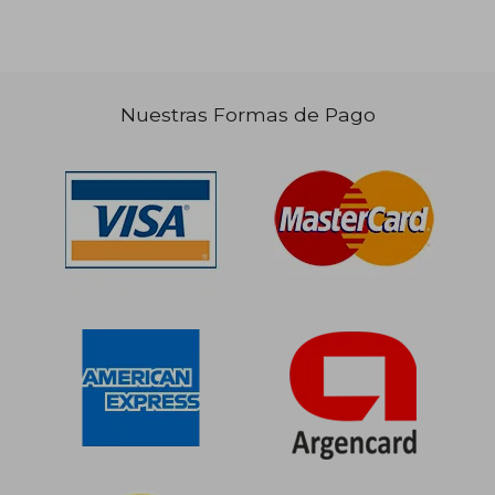
Nuestras Formas de Pago
$ 441.285
$ 455.0
50%
50%
dcto.
dcto.
$ 220.643
$ 227.5