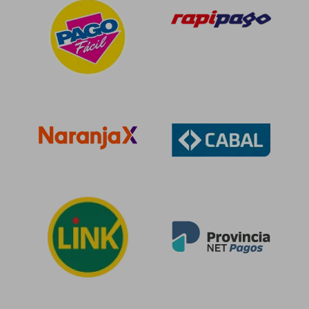
$ 346.867
$ 79.9
50%
50%
dcto.
dcto.
$ 173.434
$ 39.9