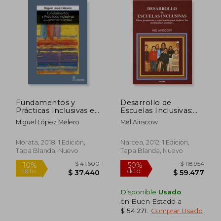
$ 121.529
$ 187.7
50%
50%
dcto.
dcto.
$ 60.765
$ 93.8
Fundamentos y
Desarrollo de
Prácticas Inclusivas en
Escuelas Inclusivas:
el Proyecto Roma
Ideas, Propuestas y
Miguel López Melero
Mel Ainscow
Experiencias Para
Mejorar las
Instituciones
Morata, 2018, 1 Edición,
Narcea, 2012, 1 Edición,
Escolares
Tapa Blanda, Nuevo
Tapa Blanda, Nuevo
Disponible
Usado
en Buen Estado a
$ 54.271
.
Comprar Usado