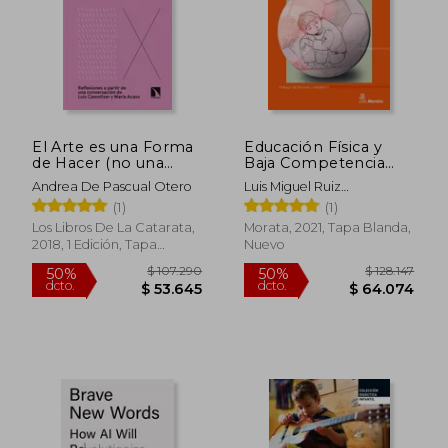
El Arte es una Forma
Educación Física y
de Hacer (no una
Baja Competencia
Cosa que se Hace)
Motriz
Andrea De Pascual Otero
Luis Miguel Ruiz
P&Eacute;Rez
(1)
(1)
Los Libros De La Catarata,
Morata, 2021, Tapa Blanda,
2018, 1 Edición, Tapa
Nuevo
Blanda, Nuevo