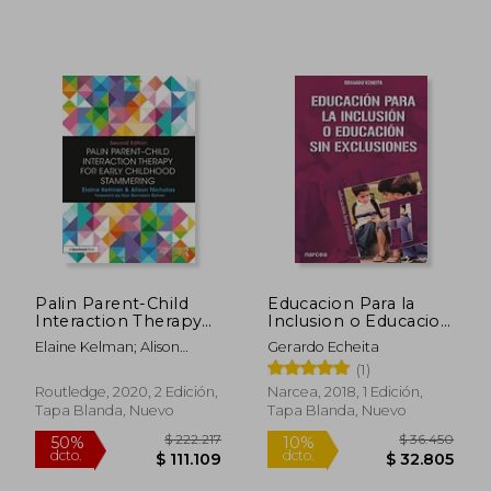
$ 41.600
$ 118.
10%
50%
dcto.
dcto.
$ 37.440
$ 59.4
Palin Parent-Child
Educacion Para la
Interaction Therapy
Inclusion o Educacion
for Early Childhood
sin Exclusiones
Elaine Kelman; Alison
Gerardo Echeita
Stammering (en
Nicholas
(1)
Inglés)
Routledge, 2020, 2 Edición,
Narcea, 2018, 1 Edición,
Tapa Blanda, Nuevo
Tapa Blanda, Nuevo