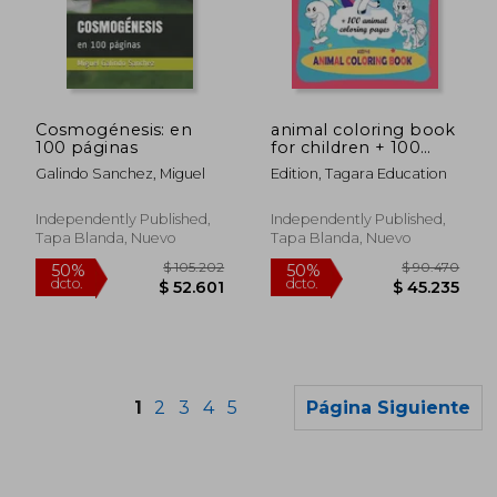
$ 468.908
$ 204.1
50%
50%
dcto.
dcto.
$ 234.454
$ 102.0
Cosmogénesis: en
animal coloring book
100 páginas
for children + 100
animal coloring
Galindo Sanchez, Miguel
Edition, Tagara Education
pages ages 4-8:
Coloring book fun for
kids large coloring
Independently Published,
Independently Published,
pages for boys and
Tapa Blanda, Nuevo
Tapa Blanda, Nuevo
girls, toddlers, (en
Inglés)
1
2
3
4
5
Página Siguiente