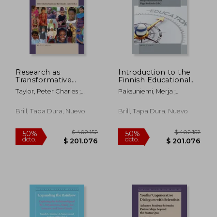
Research as
Introduction to the
Transformative
Finnish Educational
Learning for
System (en Inglés)
Taylor, Peter Charles ;
Paksuniemi, Merja ;
Sustainable Futures:
Luitel, Bal Chandra
Keskitalo, Pigga
Glocal Voices and
Visions (en Inglés)
Brill, Tapa Dura, Nuevo
Brill, Tapa Dura, Nuevo
$ 180.996
$ 358.4
50%
50%
dcto.
dcto.
$ 90.498
$ 179.2