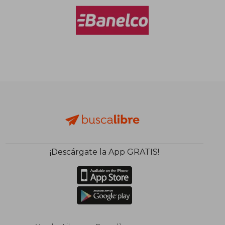
$ 105.202
$ 90.4
50%
50%
dcto.
dcto.
$ 52.601
$ 45.2
¡Descárgate la App GRATIS!