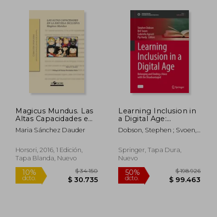
$ 9.260
$ 102.3
10%
50%
dcto.
dcto.
$ 8.334
$ 51.1
Magicus Mundus. Las
Learning Inclusion in
Altas Capacidades en
a Digital Age:
la Escuela Inclusiva
Belonging and
Maria Sánchez Dauder
Dobson, Stephen ; Svoen,
Finding a Voice with
Brit ; Agrusti, Gabriella
the Disadvantaged
(en Inglés)
Horsori, 2016, 1 Edición,
Springer, Tapa Dura,
Tapa Blanda, Nuevo
Nuevo