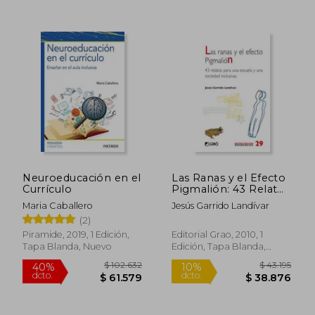
Neuroeducación en el
Las Ranas y el Efecto
Currículo
Pigmalión: 43 Relatos
Para una Escuela y
Maria Caballero
Jesús Garrido Landívar
una Sociedad
(2)
Inclusiva
Piramide, 2019, 1 Edición,
Editorial Grao, 2010, 1
Tapa Blanda, Nuevo
Edición, Tapa Blanda,
Nuevo
$ 103.762
$ 110.2
50%
50%
dcto.
dcto.
$ 51.881
$ 55.1