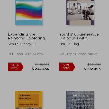
Expanding the
Youths' Cogenerative
Rainbow: Exploring
Dialogues with
the Relationships of
Scientists: Advance
Simula, Brandy L. ;
Hsu, Pei-Ling
Bi+, Polyamorous,
Student-Scientist
Sumerau, J. E. ; Miller,
Kinky, Ace, Intersex,
Partnerships Beyond
Andrea
and Trans People (en
the Status Quo (en
Brill, Tapa Dura, Nuevo
Brill, Tapa Blanda, Nuevo
Inglés)
Inglés)