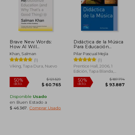
$ 107.290
$ 128.
50%
50%
dcto.
dcto.
$ 53.645
$ 64.0
Brave New Words:
Didáctica de la Música
How AI Will
Para Educación
Revolutionize
Infantil
Khan, Salman
Pilar Pascual Mejía
Education (and Why
(1)
(1)
That's a Good Thing)
(en Inglés)
Viking, Tapa Dura, Nuevo
Prentice Hall, 2006, 1
Edición, Tapa Blanda,
Nuevo
Disponible
Usado
en Buen Estado a
$ 46.367
.
Comprar Usado