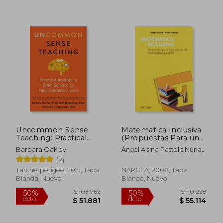
Uncommon Sense
Matematica Inclusiva
Teaching: Practical
(Propuestas Para una
Insights in Brain
Educacion
Barbara Oakley
Ángel Alsina Pastells,Núria
Science to Help
Matematica a
Planas I Raig
(2)
Students Learn (en
$ 27.000
$ 31.4
10%
10%
Inglés)
Tarcherperigee, 2021, Tapa
NARCEA, 2008, Tapa
dcto.
dcto.
$ 24.300
$ 28.2
Blanda, Nuevo
Blanda, Nuevo