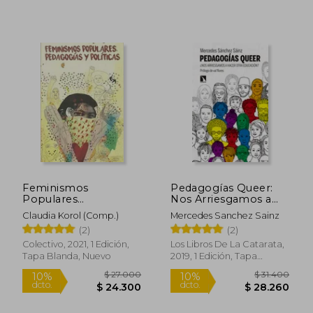
Feminismos
Pedagogías Queer:
Populares
Nos Arriesgamos a
$ 222.217
$ 36.4
50%
10%
Pedagogias y
Hacer Otra
Claudia Korol (Comp.)
Mercedes Sanchez Sainz
dcto.
dcto.
$ 111.109
$ 32.8
Politicas
Educación?
(2)
(2)
Colectivo, 2021, 1 Edición,
Los Libros De La Catarata,
Tapa Blanda, Nuevo
2019, 1 Edición, Tapa
Blanda, Nuevo