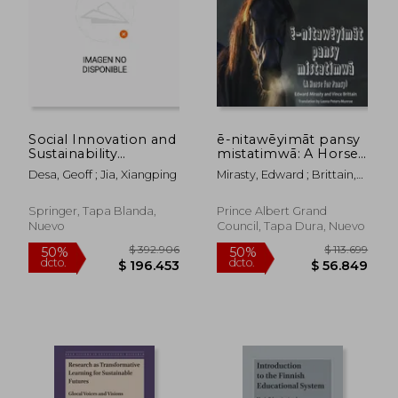
Social Innovation and
ē-nitawēyimāt pansy
Sustainability
mistatimwā: A Horse
Transition (en Inglés)
for Pansy Cree
Desa, Geoff ; Jia, Xiangping
Mirasty, Edward ; Brittain,
Version (en Cree)
Vince ; Peters-Munroe,
Leona
Springer, Tapa Blanda,
Prince Albert Grand
Nuevo
Council, Tapa Dura, Nuevo
$ 162.870
$ 180.9
50%
50%
dcto.
dcto.
$ 81.435
$ 90.4