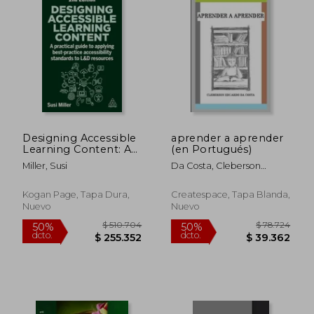
$ 211.091
$ 102.7
50%
50%
dcto.
dcto.
$ 105.546
$ 51.3
Designing Accessible
aprender a aprender
Learning Content: A
(en Portugués)
Practical Guide to
Miller, Susi
Da Costa, Cleberson
Applying Best-
Eduardo
Practice Accessibility
Standards to L&d
Kogan Page, Tapa Dura,
Createspace, Tapa Blanda,
Resources (en Inglés)
Nuevo
Nuevo