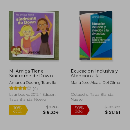
Mi Amiga Tiene
Educacion Inclusiva y
Sindrome de Down
Atencion a la
Diversidad: Una
Amanda Doering Tourville
Maria Jose Alcala Del Olmo
Mirada Desde la
(4)
Intervencion
Psicopedagogica
Latinbooks, 2012, 1 Edición,
Octaedro, Tapa Blanda,
Tapa Blanda, Nuevo
Nuevo
$ 102.632
$ 43.1
40%
10%
dcto.
dcto.
$ 61.579
$ 38.8