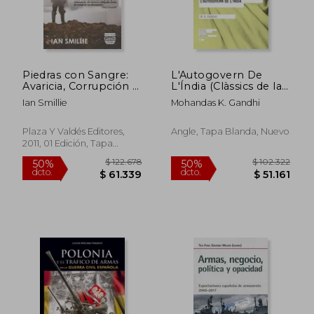
Piedras con Sangre:
L'Autogovern De
Avaricia, Corrupción y
L'Índia (Clàssics de la
Guerra en el
pau i la noviolència)
Ian Smillie
Mohandas K. Gandhi
Comercio
Internacional de
Diamantes
Plaza Y Valdés Editores,
Angle, Tapa Blanda, Nuevo
2011, 01 Edición, Tapa
Blanda, Nuevo
$ 122.678
$ 102.3
50%
50%
dcto.
dcto.
$ 61.339
$ 51.1