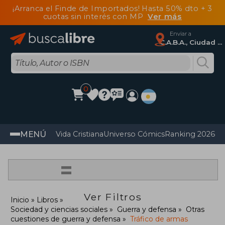
¡Arranca el Finde de Importados! Hasta 50% dto + 3
cuotas sin interés con MP
Ver más
Enviar a
C.A.B.A., Ciudad Autónoma De Buenos Aires
0
MENÚ
Vida Cristiana
Universo Cómics
Ranking 2026
Im
=
Ver Filtros
Inicio
Libros
Sociedad y ciencias sociales
Guerra y defensa
Otras
cuestiones de guerra y defensa
Tráfico de armas