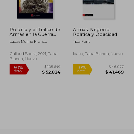
Polonia y el Trafico de
Armas, Negocio,
Armas en la Guerra
Política y Opacidad
Civil Española
Lucas Molina Franco
Tica Font
Galland Books, 2021, Tapa
Icaria, Tapa Blanda, Nuevo
Blanda, Nuevo
$ 105.649
$ 46.0
50%
10%
dcto.
dcto.
$ 52.824
$ 41.4