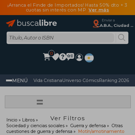
¡Arranca el Finde de Importados! Hasta 50% dto + 3
cuotas sin interés con MP
Ver más
Enviar a
C.A.B.A., Ciudad Autónoma De Buenos Aires
0
MENÚ
Vida Cristiana
Universo Cómics
Ranking 2026
Im
=
Ver Filtros
Inicio
Libros
Sociedad y ciencias sociales
Guerra y defensa
Otras
cuestiones de guerra y defensa
Motín/amotinamiento