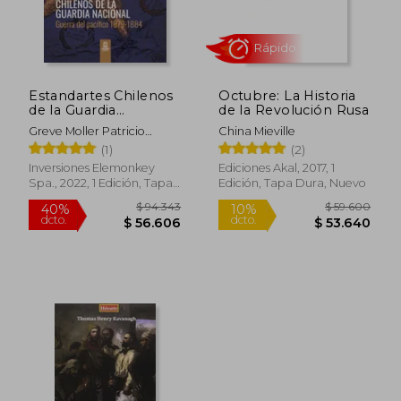
Estandartes Chilenos
Octubre: La Historia
de la Guardia
de la Revolución Rusa
Nacional. Guerra del
Greve Moller Patricio
China Mieville
Pacífico 1879-1884.
Rápido
Roberto
(1)
(2)
FULL COLOR.
Inversiones Elemonkey
Ediciones Akal, 2017, 1
Spa., 2022, 1 Edición, Tapa
Edición, Tapa Dura, Nuevo
Blanda, Nuevo
$ 94.343
$ 59.6
40%
10%
dcto.
dcto.
$ 56.606
$ 53.6