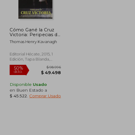
Cómo Gané la Cruz
Victoria: Peripecias de
un Civil Irlandés
Thomas Henry Kavanagh
Durante el Motín de
la India
Editorial Hécate, 2015, 1
Edición, Tapa Blanda,
Nuevo
Disponible
Usado
en Buen Estado a
$ 45.522
.
Comprar Usado
$ 98.996
50%
dcto.
$ 49.498