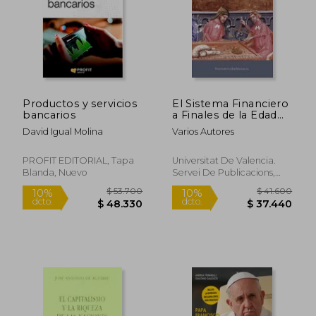
Productos y servicios
El Sistema Financiero
bancarios
a Finales de la Edad
Media: Agentes,
David Igual Molina
Varios Autores
Instrumentos y
Métodos
PROFIT EDITORIAL, Tapa
Universitat De Valencia.
Blanda, Nuevo
Servei De Publicacions,
Tapa Blanda, Nuevo