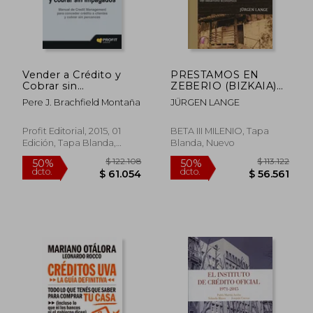
Vender a Crédito y
PRESTAMOS EN
Cobrar sin
ZEBERIO (BIZKAIA)
Impagados: Manual
(1680-1804) (En
Pere J. Brachfield Montaña
JÜRGEN LANGE
de Credit
papel)
$ 90.069
$ 556.3
50%
50%
Management Para
dcto.
dcto.
$ 45.034
$ 278.1
Conceder Crédito a
Profit Editorial, 2015, 01
BETA III MILENIO, Tapa
Clientes y Cobrar sin
Edición, Tapa Blanda,
Blanda, Nuevo
Percances
Nuevo