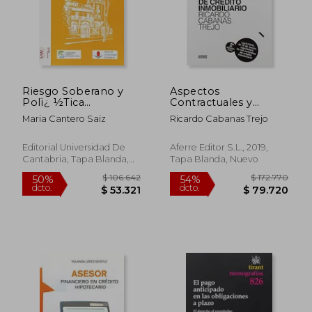
$ 157.403
$ 99.3
50%
50%
dcto.
dcto.
$ 78.702
$ 49.6
Riesgo Soberano y
Aspectos
Polï¿ ½Tica
Contractuales y
Monetaria: Efectos
Procesales de la
Maria Cantero Saiz
Ricardo Cabanas Trejo
Sobre los Prï¿
Nueva ley Reguladora
½Stamos Bancarios y
de los Contratos de
el Crï¿ ½Dito
Crédito Inmobiliario.
Editorial Universidad De
Aferre Editor S.L., 2019,
Comercial
2ª Edición: Ley 5
Cantabria, Tapa Blanda,
Tapa Blanda, Nuevo
Nuevo