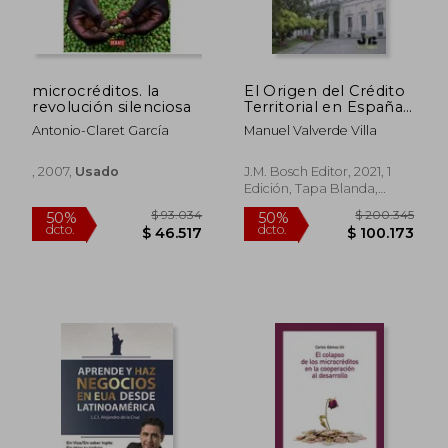
Rápido
microcréditos. la
El Origen del Crédito
revolución silenciosa
Territorial en España
en el Siglo xix
Antonio-Claret García
Manuel Valverde Villa
, 2007,
Usado
J.M. Bosch Editor, 2021, 1
Edición, Tapa Blanda,
Nuevo
$ 35.499
$ 145.5
10%
50%
dcto.
dcto.
$ 31.949
$ 72.7