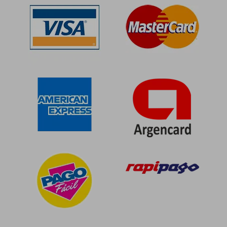
$ 311.947
$ 91.5
49%
50%
dcto.
dcto.
$ 158.587
$ 45.7