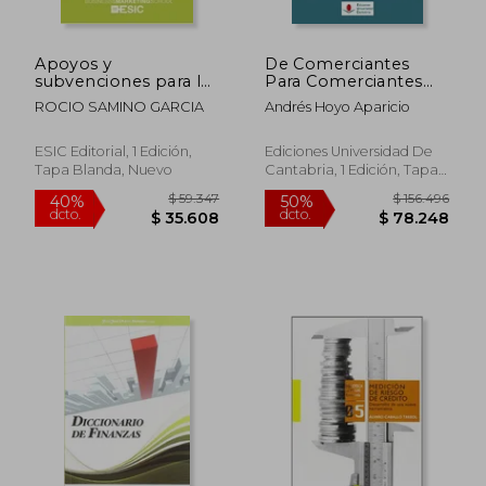
Apoyos y
De Comerciantes
subvenciones para la
Para Comerciantes
empresa (Curso ESIC
(Ciencias Sociales)
ROCIO SAMINO GARCIA
Andrés Hoyo Aparicio
de emprendimiento y
gestión empresarial.
ABC)
ESIC Editorial, 1 Edición,
Ediciones Universidad De
Tapa Blanda, Nuevo
Cantabria, 1 Edición, Tapa
Blanda, Nuevo
$ 24.550
$ 10.6
10%
10%
dcto.
dcto.
$ 22.095
$ 9.6