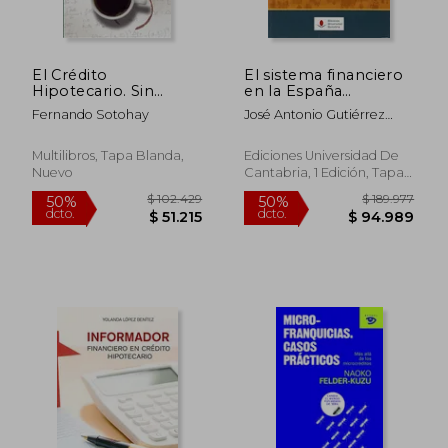
El Crédito
El sistema financiero
Hipotecario. Sin
en la España
Rollos
contemporánea
Fernando Sotohay
José Antonio Gutiérrez
(Ciencias Sociales)
Sebares
Multilibros, Tapa Blanda,
Ediciones Universidad De
Nuevo
Cantabria, 1 Edición, Tapa
Blanda, Nuevo
$ 88.852
$ 103.6
50%
50%
dcto.
dcto.
$ 44.426
$ 51.8