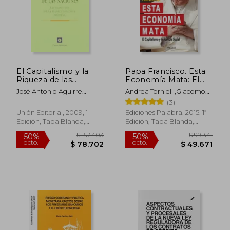
$ 53.700
$ 41.6
10%
10%
dcto.
dcto.
$ 48.330
$ 37.4
El Capitalismo y la
Papa Francisco. Esta
Riqueza de las
Economía Mata: El
Naciónes: Las
Capitalismo y la
José Antonio Aguirre
Andrea Tornielli,Giacomo
Vicisitudes de la
Justicia Social
Rodríguez
Galeazzi
(3)
Teoría Económica
Moderna
Unión Editorial, 2009, 1
Ediciones Palabra, 2015, 1ª
Edición, Tapa Blanda,
Edición, Tapa Blanda,
Nuevo
Nuevo