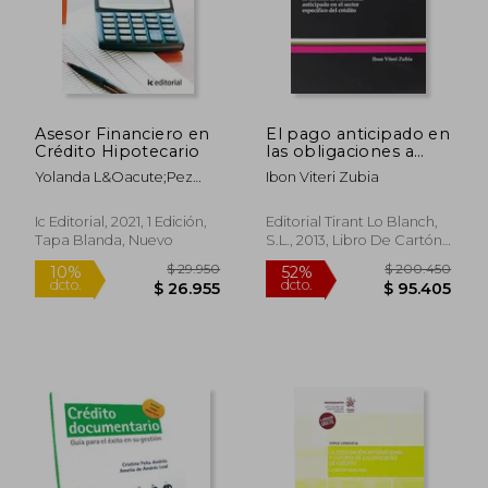
$ 106.642
$ 172.7
50%
54%
dcto.
dcto.
$ 53.321
$ 79.7
Asesor Financiero en
El pago anticipado en
Crédito Hipotecario
las obligaciones a
plazo (monografía)
Yolanda L&Oacute;Pez
Ibon Viteri Zubia
Ben&Iacute;Tez
Ic Editorial, 2021, 1 Edición,
Editorial Tirant Lo Blanch,
Tapa Blanda, Nuevo
S.L., 2013, Libro De Cartón,
Nuevo