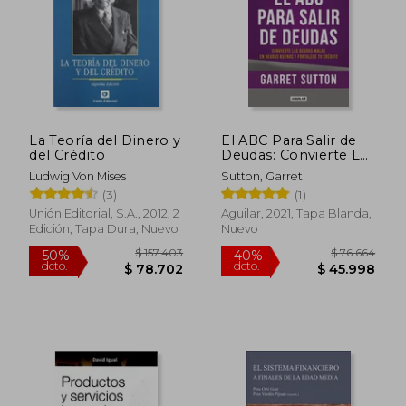
La Teoría del Dinero y
El ABC Para Salir de
del Crédito
Deudas: Convierte Las
Deudas Malas En
Ludwig Von Mises
Sutton, Garret
Deudas Buenas Y
(3)
(1)
Forta Lece Tu Crédito
/ The Abc's of Getting
Unión Editorial, S.A., 2012, 2
Aguilar, 2021, Tapa Blanda,
Out of Debt
Edición, Tapa Dura, Nuevo
Nuevo
$ 157.403
$ 76.6
50%
40%
dcto.
dcto.
$ 78.702
$ 45.9