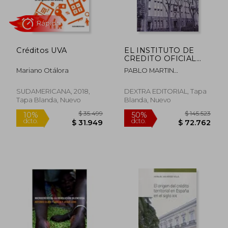
Créditos UVA
EL INSTITUTO DE
CREDITO OFICIAL
1971-2015
Mariano Otálora
PABLO MARTIN
ACEÑA/YOLANDA
BLASCO/JOAQUIN
SUDAMERICANA, 2018,
DEXTRA EDITORIAL, Tapa
CUEVAS
Tapa Blanda, Nuevo
Blanda, Nuevo
$ 122.108
$ 113.
50%
50%
dcto.
dcto.
$ 61.054
$ 56.5