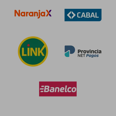
$ 101.511
$ 90.0
55%
50%
dcto.
dcto.
$ 45.680
$ 45.0