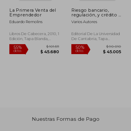
La Primera Venta del
Riesgo bancario,
$ 85.171
$ 108.9
50%
50%
Emprendedor
regulación, y crédito a
dcto.
dcto.
$ 42.586
$ 54.4
las pequeñas y
Eduardo Remolins
Varios Autores
medianas empresas
(Difunde)
Libros De Cabecera, 2010, 1
Editorial De La Universidad
Edición, Tapa Blanda,
De Cantabria, Tapa
Nuevo
Blanda, Nuevo
Nuestras Formas de Pago