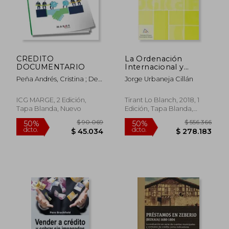
CREDITO
La Ordenación
$ 29.950
$ 200.4
10%
52%
DOCUMENTARIO
Internacional y
dcto.
dcto.
$ 26.955
$ 95.4
Europea de las
Peña Andrés, Cristina ; De
Jorge Urbaneja Cillán
Entidades de Crédito.
Andrés Leal, Amelia
La Unión Bancaria
ICG MARGE, 2 Edición,
Tirant Lo Blanch, 2018, 1
Tapa Blanda, Nuevo
Edición, Tapa Blanda,
Usado