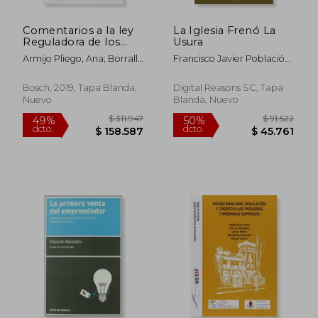
$ 59.347
$ 156.4
40%
50%
dcto.
dcto.
$ 35.608
$ 78.2
Comentarios a la ley
La Iglesia Frenó La
Reguladora de los
Usura
Contratos de Crédito
Armijo Pliego, Ana; Borrallo
Francisco Javier Población
Inmobiliario
Fern&Aacute;Ndez,
García
Cristina; Casasola
Bosch, 2019, Tapa Blanda,
Digital Reasons SC, Tapa
D&Iacute;Az, Jos&Eacute;
Nuevo
Blanda, Nuevo
Mar&Iacute;A; D&Iacute;Az
Campos, Jos&Eacute;
M.&Ordf;; D&Iacute;Ez De
Revenga Ruiz, Alfonso;
Gonzalo Lasheras, Juan
Mar&Iacute;A;
L&Oacute;Pez
Jim&Eacute;Nez, Jos&