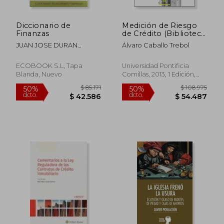
Diccionario de
Medición de Riesgo
Finanzas
de Crédito (Biblioteca
Comillas, Economía)
JUAN JOSE DURAN
Álvaro Caballo Trebol
HERRERA
ECOBOOK S.L, Tapa
Universidad Pontificia
Blanda, Nuevo
Comillas, 2013, 1 Edición,
Tapa Blanda, Nuevo