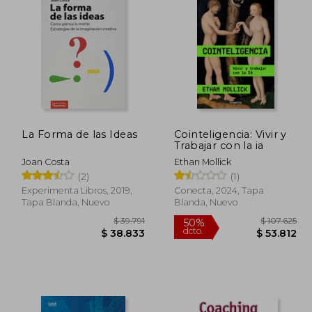
107.559
$ 106.081
50%
10%
dcto.
dcto.
3.780
$ 53.040
La Forma de las Ideas
Cointeligencia: Vivir y
Trabajar con la ia
Joan Costa
Ethan Mollick
(2)
(1)
Experimenta Libros, 2019,
Conecta, 2024, Tapa
Tapa Blanda, Nuevo
Blanda, Nuevo