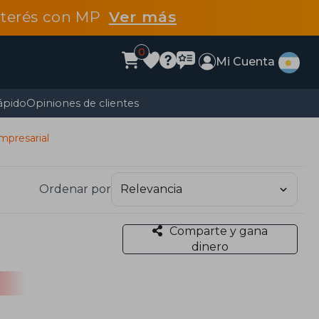
interés con MP
Ver más
0
Mi Cuenta
ápido
Opiniones de clientes
mpresarial
Ordenar por
Comparte y gana
dinero