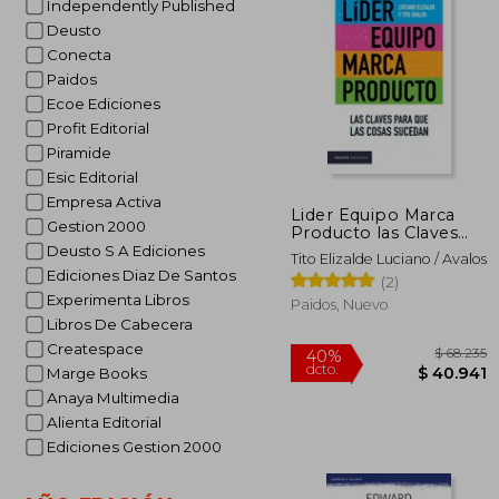
Independently Published
$ 
50%
Deusto
dcto.
$ 5
Conecta
Paidos
Ecoe Ediciones
Profit Editorial
Piramide
Esic Editorial
Empresa Activa
Lider Equipo Marca
Gestion 2000
Producto las Claves
Para que las Cosas
Deusto S A Ediciones
Tito Elizalde Luciano / Avalos
Sucedan
Ediciones Diaz De Santos
(2)
Experimenta Libros
Paidos, Nuevo
Libros De Cabecera
Createspace
Marge Books
Anaya Multimedia
Alienta Editorial
Ediciones Gestion 2000