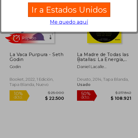
Ir a Estados Unidos
Me quedo aquí
56.477
$ 45.000
10%
50%
dcto.
dcto.
3.886
$ 40.500
La Vaca Purpura - Seth
La Madre de Todas las
Godin
Batallas: La Energía,
Árbitro del Nuevo
Godin
Daniel Lacalle
Orden Mundial
Fernández,Diego Parrilla
Merino
Booket, 2022, 1 Edición,
Deusto, 2014, Tapa Blanda,
Tapa Blanda, Nuevo
Usado
Rápido