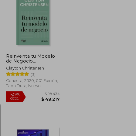
$ 107.625
$ 50.400
10%
dcto.
$ 53.812
$ 45.360
Reinventa tu Modelo
de Negocio
(Imprescindibles)
Clayton Christensen
(3)
Conecta, 2020, 001 Edición,
Tapa Dura, Nuevo