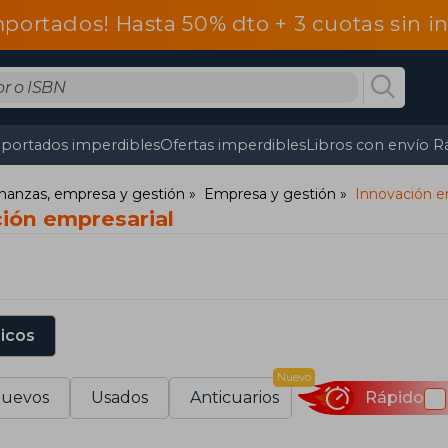
mportados! Hasta 50% dto + 3 cuotas sin 
portados imperdibles
Ofertas imperdibles
Libros con envío R
nanzas, empresa y gestión
Empresa y gestión
Innovación e
ción empresarial
sicos
Nuevo
uevos
Usados
Anticuarios
Rápido