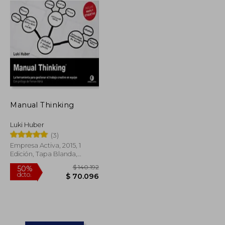
Manual Thinking
Luki Huber
(3)
Empresa Activa, 2015, 1
Edición, Tapa Blanda,
Nuevo
$ 141.419
$ 140.192
50%
dcto.
$ 70.710
$ 70.096