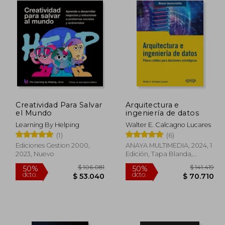
Creatividad Para Salvar
Arquitectura e
el Mundo
ingeniería de datos
Learning By Helping
Walter E. Calcagno Lucares
(1)
(6)
Ediciones Gestion 2000,
ANAYA MULTIMEDIA, 2024, 1
2023, Nuevo
Edición, Tapa Blanda,
Nuevo
23.836
$ 106.081
50%
50%
dcto.
dcto.
1.918
$ 53.040