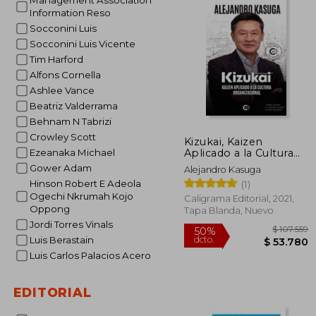
Management Association
Information Reso
Socconini Luis
Socconini Luis Vicente
Tim Harford
Alfons Cornella
Ashlee Vance
Beatriz Valderrama
Behnam N Tabrizi
Crowley Scott
Kizukai, Kaizen
Aplicado a la Cultura
Ezeanaka Michael
Organizacional
Gower Adam
Alejandro Kasuga
Hinson Robert E Adeola
(1)
Ogechi Nkrumah Kojo
Caligrama Editorial, 2021,
Oppong
Tapa Blanda, Nuevo
Jordi Torres Vinals
Luis Berastain
Luis Carlos Palacios Acero
EDITORIAL