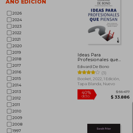
AÑO EDICIÓN
2026
$ 
40%
2024
dcto.
$ 4
2023
2022
2021
2020
2019
Ideas Para
2018
Profesionales que
Piensan
2017
Edward De Bono
2016
(3)
2015
Booket, 2022, 1 Edición,
Tapa Blanda, Nuevo
2014
2013
2012
2011
2010
2009
2008
1997