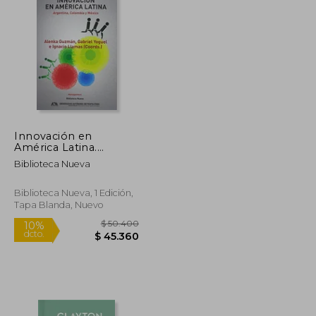
$ 50.000
$ 107.938
50%
dcto.
$ 45.000
$ 53.969
Innovación en
América Latina.
Argentina, Colombia y
Biblioteca Nueva
México
Biblioteca Nueva, 1 Edición,
Tapa Blanda, Nuevo