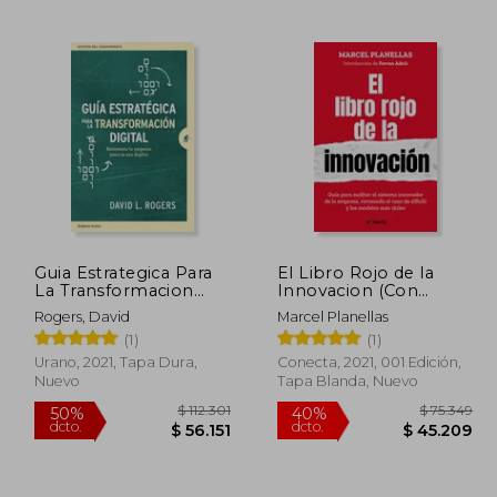
112.799
$ 25.000
10%
50%
dcto.
dcto.
6.399
$ 22.500
Guia Estrategica Para
El Libro Rojo de la
La Transformacion
Innovacion (Con
Digital
Introduccion de
Rogers, David
Marcel Planellas
Ferran Adria)
(1)
(1)
Urano, 2021, Tapa Dura,
Conecta, 2021, 001 Edición,
Nuevo
Tapa Blanda, Nuevo