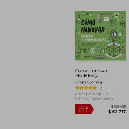
$ 
50%
dcto.
$ 5
Como Innovar.
Modelos y
Herramientas
Alfons Cornella
(1)
Profit Editorial, 2021, 1
Edición, Tapa Blanda,
Nuevo