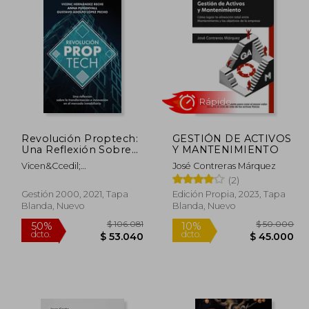
Revolución Proptech:
GESTIÓN DE ACTIVOS
Una Reflexión Sobre
Y MANTENIMIENTO
la Transformación e
Vicen&Ccedil;
José Contreras Márquez
Innovación en el
Hern&Aacute;Ndez Reche;
(2)
Rápido
Mercado Inmobiliario
Anna Puigdevall Sagrera;
(Sin Colección)
Gestión 2000, 2021, Tapa
Edición Propia, 2023, Tapa
Gustavo Adolfo
Blanda, Nuevo
Blanda, Nuevo
L&Oacute;Pez Pecho