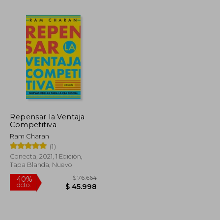
Rápido
Repensar la Ventaja
Competitiva
$ 75.349
$ 53.700
10%
dcto.
Ram Charan
$ 45.209
$ 48.330
(1)
Conecta, 2021, 1 Edición,
Tapa Blanda, Nuevo