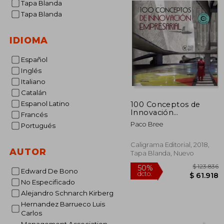
Tapa Blanda
Tapa Blanda
IDIOMA
Español
Inglés
Italiano
Catalán
Espanol Latino
100 Conceptos de
Innovación
Francés
Empresarial
Paco Bree
Portugués
Caligrama Editorial, 2018,
AUTOR
Tapa Blanda, Nuevo
Edward De Bono
No Especificado
Alejandro Schnarch Kirberg
Hernandez Barrueco Luis
$ 1
50%
Carlos
dcto.
$ 6