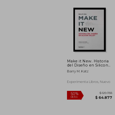
Make it New. Historia
del Diseño en Silicon
$ 
50%
Valley
dcto.
Barry M. Katz
$ 6
Experimenta Libros, Nuevo