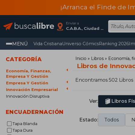
¡Arranca el Finde de I
Enviar a
C.A.B.A., Ciudad Autónoma De Buenos Aires
MENÚ
Vida Cristiana
Universo Cómics
Ranking 2026
Im
Inicio
Libros
Economía, fi
CATEGORÍA
Libros de Innova
Economía, Finanzas,
Empresa Y Gestión
Encontramos 502 Libros
Empresa Y Gestión
Innovación Empresarial
Innovación Disruptiva
Ver:
Libros Fí
ENCUADERNACIÓN
Estado:
Todos
N
Tapa Blanda
Tapa Dura