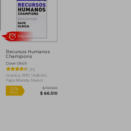
$ 114.375
$ 98.434
50%
dcto.
$ 57.188
$ 49.217
Recursos Humanos
Champions
Dave Ulrich
(11)
Granica, 1997, 1 Edición,
Tapa Blanda, Nuevo
Rápido