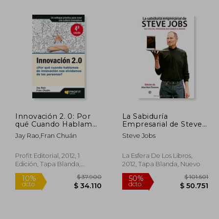
Innovación 2. 0: Por
La Sabiduría
qué Cuando Hablamos
Empresarial de Steve
125.435
$ 112.301
50%
40%
de Innovación nos
Jobs: 250 Citas del
dcto.
dcto.
Jay Rao,Fran Chuán
Steve Jobs
2.717
$ 56.151
Olvidamos de las
Innovador que
Personas?
Cambió el Mundo
Profit Editorial, 2012, 1
La Esfera De Los Libros,
Edición, Tapa Blanda,
2012, Tapa Blanda, Nuevo
Nuevo