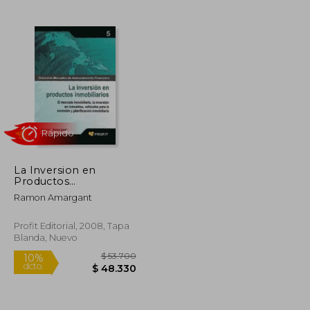
$ 217.842
$ 73.900
10%
dcto.
$ 108.921
$ 66.510
La Inversion en
Productos
Inmobiliarios
Ramon Amargant
Profit Editorial, 2008, Tapa
Blanda, Nuevo