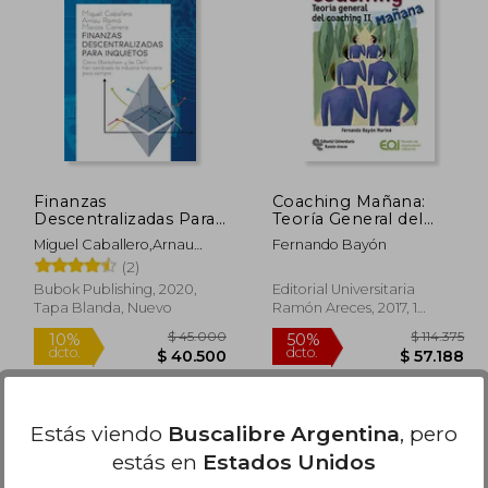
68.235
$ 39.791
50%
dcto.
0.941
$ 38.833
Finanzas
Coaching Mañana:
Descentralizadas Para
Teoría General del
Inquietos
Coaching ii (Manuales)
Miguel Caballero,Arnau
Fernando Bayón
Ramio,Marcos Carrera
(2)
Bubok Publishing, 2020,
Editorial Universitaria
Tapa Blanda, Nuevo
Ramón Areces, 2017, 1
Edición, Tapa Blanda,
Nuevo
Estás viendo
Buscalibre Argentina
, pero
estás en
Estados Unidos