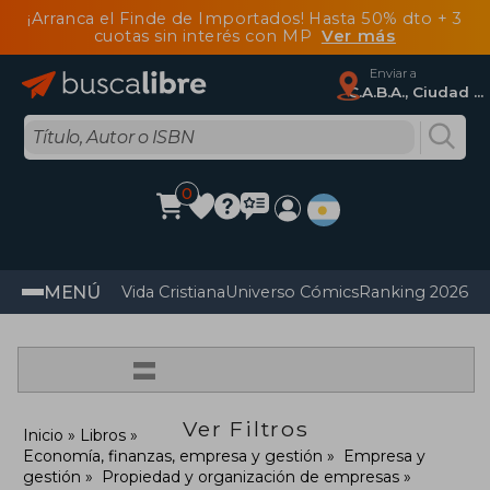
¡Arranca el Finde de Importados! Hasta 50% dto + 3
cuotas sin interés con MP
Ver más
Enviar a
C.A.B.A., Ciudad Autónoma De Buenos Aires
0
MENÚ
Vida Cristiana
Universo Cómics
Ranking 2026
Im
=
Ver Filtros
Inicio
Libros
Economía, finanzas, empresa y gestión
Empresa y
gestión
Propiedad y organización de empresas