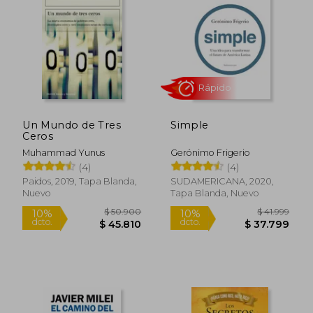
$ 27.100
$ 155.9
10%
50%
dcto.
dcto.
$ 24.390
$ 77.9
Un Mundo de Tres
Simple
Ceros
Muhammad Yunus
Gerónimo Frigerio
(4)
(4)
Paidos, 2019, Tapa Blanda,
SUDAMERICANA, 2020,
Nuevo
Tapa Blanda, Nuevo
Rápido