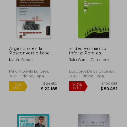
Argentina en la
El decrecimiento
Posconvertibilidad:
infeliz: Pero es
Desarrollo o
posible y urgente
Martín Schorr
Julio García Camarero
Crecimiento
conseguir un
Industrial? Estudios
decrecimiento feliz
$ 64.435
$ 113.
50%
50%
de Economí­A Polí­Tica
Miño Y Dávila Editores,
Los Libros De La Catarata,
dcto.
dcto.
$ 32.217
$ 56.5
2013, 1 Edición, Tapa
2015, 1 Edición, Tapa
Blanda, Nuevo
Blanda, Nuevo