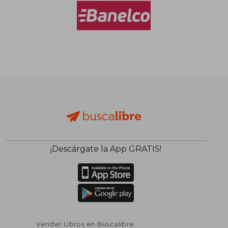
$ 136.235
$ 85.3
50%
30%
dcto.
dcto.
$ 68.117
$ 59.7
¡Descárgate la App GRATIS!
Vender Libros en Buscalibre