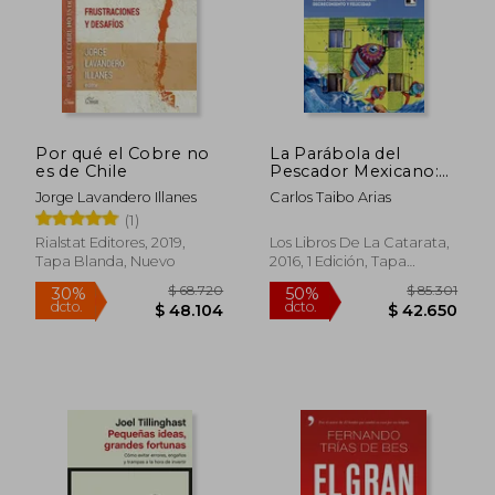
Por qué el Cobre no
La Parábola del
es de Chile
Pescador Mexicano:
Sobre Trabajo,
Jorge Lavandero Illanes
Carlos Taibo Arias
Necesidades,
(1)
Decrecimiento y
Felicidad
Rialstat Editores, 2019,
Los Libros De La Catarata,
Tapa Blanda, Nuevo
2016, 1 Edición, Tapa
Blanda, Nuevo
$ 85.047
$ 105.3
30%
50%
dcto.
dcto.
$ 59.533
$ 52.6