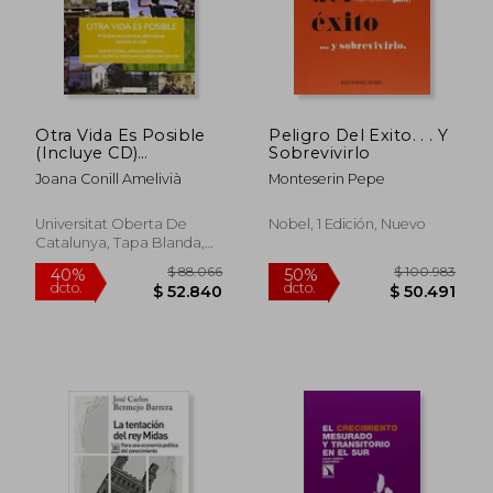
$ 129.755
$ 100.5
50%
50%
dcto.
dcto.
$ 64.877
$ 50.2
Otra Vida Es Posible
Peligro Del Exito. . . Y
(Incluye CD)
Sobrevivirlo
(Sociedad Red)
Joana Conill Amelivià
Monteserin Pepe
Universitat Oberta De
Nobel, 1 Edición, Nuevo
Catalunya, Tapa Blanda,
Nuevo