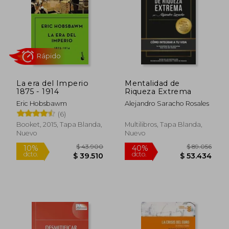
La era del Imperio
Mentalidad de
$ 24.622
$ 57.7
1875 - 1914
Riqueza Extrema
10%
10%
dcto.
dcto.
$ 22.160
$ 51.9
Eric Hobsbawm
Alejandro Saracho Rosales
(6)
Booket, 2015, Tapa Blanda,
Multilibros, Tapa Blanda,
Nuevo
Nuevo