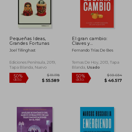
Pequeñas Ideas,
El gran cambio:
Grandes Fortunas
Claves y
oportunidades de una
Joel Tillinghast
Fernando Trías De Bes
nueva era
Ediciones Península, 2019,
Temas De Hoy, 2013, Tapa
Tapa Blanda, Nuevo
Blanda,
Usado
$ 68.720
$ 85.3
30%
50%
dcto.
dcto.
$ 48.104
$ 42.6