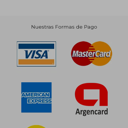
Nuestras Formas de Pago
$ 88.066
$ 100.9
40%
50%
dcto.
dcto.
$ 52.840
$ 50.4