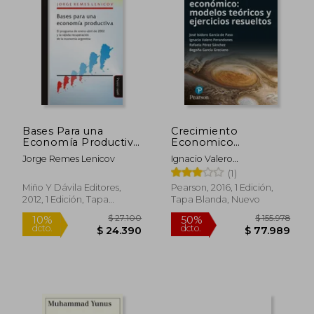
$ 116.449
$ 90.0
50%
30%
dcto.
dcto.
$ 58.224
$ 63.0
Bases Para una
Crecimiento
Economía Productiva:
Economico
El Programa de
Problemas y
Jorge Remes Lenicov
Ignacio Valero
Enero-Abril de 2002 y
Ejercicios Resueltos
Perandones,Otros
(1)
la Rápida
Recuperación de la
Miño Y Dávila Editores,
Pearson, 2016, 1 Edición,
Economía Argentina
2012, 1 Edición, Tapa
Tapa Blanda, Nuevo
Blanda, Nuevo