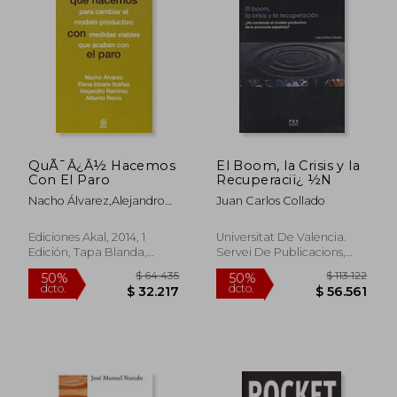
$ 108.327
$ 91.0
50%
50%
dcto.
dcto.
$ 54.163
$ 45.5
QuÃ¯Â¿Â½ Hacemos
El Boom, la Crisis y la
Con El Paro
Recuperaciï¿ ½N
Nacho Álvarez,alejandro
Juan Carlos Collado
Ramírez,albert
Recio,elena Idoate Ibáñez
Ediciones Akal, 2014, 1
Universitat De Valencia.
Edición, Tapa Blanda,
Servei De Publicacions,
Nuevo
2019, Tapa Blanda, Nuevo