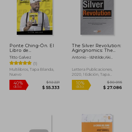
Ponte Ching-Ón. El
The Silver Revolution:
Libro de
Agingnomics: The
Emprendimiento
Economic
Titto Galvez
Antonio - I&Ntilde;Aki
más Fácil de Leer
Opportunities of an
Huertas-Ortega
(1)
Aging Economy (en
Inglés)
Multilibros, Tapa Blanda,
Lettera Publicaciones,
Nuevo
2020, 1 Edición, Tapa
Blanda, Nuevo
$ 24.650
$ 100.9
10%
50%
dcto.
dcto.
$ 22.185
$ 50.4