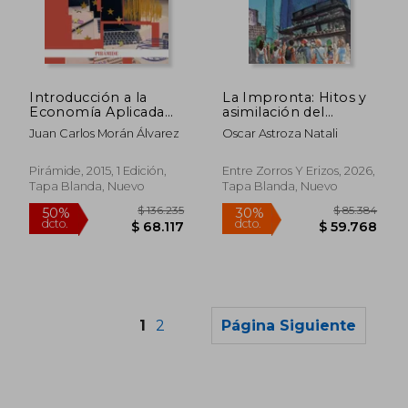
$ 99.039
$ 100.6
50%
50%
dcto.
dcto.
$ 49.519
$ 50.3
Introducción a la
La Impronta: Hitos y
Economía Aplicada
asimilación del
Para el Periodismo y
capitalismo en Chile
Juan Carlos Morán Álvarez
Oscar Astroza Natali
la Comunicación
(Economía y
Empresa)
Pirámide, 2015, 1 Edición,
Entre Zorros Y Erizos, 2026,
Tapa Blanda, Nuevo
Tapa Blanda, Nuevo
1
2
Página Siguiente