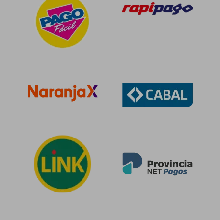
$ 74.679
$ 111.
30%
50%
dcto.
dcto.
$ 52.275
$ 55.7