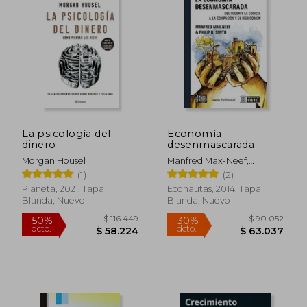
La psicología del
Economía
dinero
desenmascarada
Morgan Housel
Manfred Max-Neef,
Antonio Elizalde, Martín
(1)
(2)
Hopenhayn
Planeta, 2021, Tapa
Econautas, 2014, Tapa
Blanda, Nuevo
Blanda, Nuevo