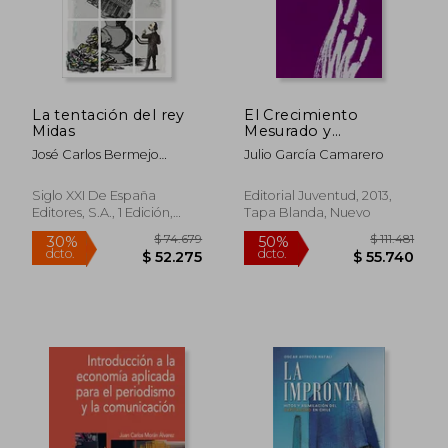
$ 138.728
$ 90.2
40%
50%
dcto.
dcto.
$ 83.237
$ 45.1
La tentación del rey
El Crecimiento
Midas
Mesurado y
Transitorio en el sur
José Carlos Bermejo
Julio García Camarero
Barrera
Siglo XXI De España
Editorial Juventud, 2013,
Editores, S.A., 1 Edición,
Tapa Blanda, Nuevo
Tapa Blanda, Nuevo