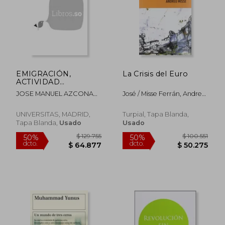
EMIGRACIÓN,
La Crisis del Euro
ACTIVIDAD
EMPRESARIAL Y
JOSE MANUEL AZCONA
José / Misse Ferrán, Andreu
COOPERACIÓN,
PASTOR
Borrell Fontelles
ESPAÑOLA AL
DESARROLLO EN LA
UNIVERSITAS, MADRID,
Turpial, Tapa Blanda,
REPÚBLICA
Tapa Blanda,
Usado
Usado
DOMINICANA
$ 60.603
$ 115.
40%
50%
dcto.
dcto.
$ 36.362
$ 57.7