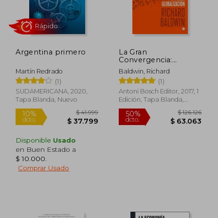
Argentina primero
La Gran
Convergencia:
Migración, Tecnología
Martín Redrado
Baldwin, Richard
Y La Nueva
Rápido
(1)
(1)
Globalización
SUDAMERICANA, 2020,
Antoni Bosch Editor, 2017, 1
Tapa Blanda, Nuevo
Edición, Tapa Blanda,
Nuevo
Disponible
Usado
en Buen Estado a
$ 10.000
.
Comprar Usado
$ 41.999
$ 126.
10%
50%
dcto.
dcto.
$ 37.799
$ 63.0