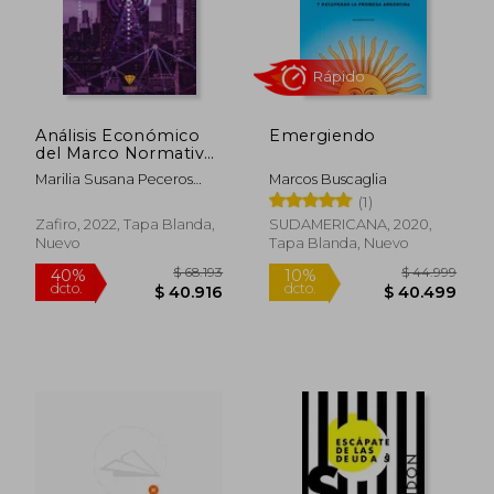
Análisis Económico
Emergiendo
del Marco Normativo
de las
Marilia Susana Peceros
Marcos Buscaglia
Telecomunicaciones
Valencia
(1)
en el Peru
Zafiro, 2022, Tapa Blanda,
SUDAMERICANA, 2020,
Nuevo
Tapa Blanda, Nuevo
$ 111.178
$ 93.0
50%
50%
dcto.
dcto.
$ 55.589
$ 46.5