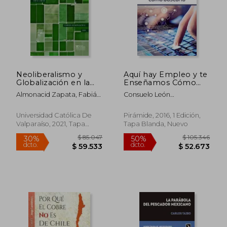
Neoliberalismo y
Aquí hay Empleo y te
Globalización en la
Enseñamos Cómo
Agricultura del sur de
Buscarlo
Almonacid Zapata, Fabián
Consuelo León
Chile. 1973-2019
Patricio
Llorente,Amparo Díaz
Llairó
Universidad Católica De
Pirámide, 2016, 1 Edición,
Valparaíso, 2021, Tapa
Tapa Blanda, Nuevo
$ 118.522
$ 93.0
50%
50%
Blanda, Nuevo
dcto.
dcto.
$ 59.261
$ 46.5