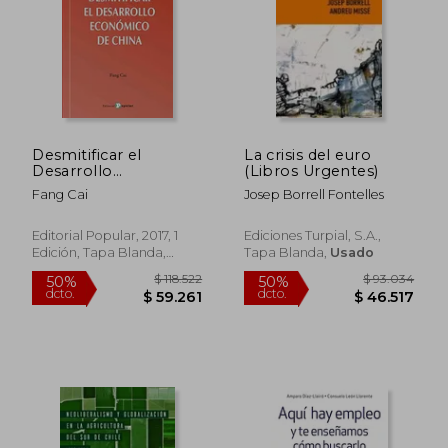
Rápido
Desmitificar el
La crisis del euro
Desarrollo
(Libros Urgentes)
Económico de China
Fang Cai
Josep Borrell Fontelles
(Asiateca)
$ 43.900
$ 89.0
10%
40%
dcto.
dcto.
Editorial Popular, 2017, 1
Ediciones Turpial, S.A.,
$ 39.510
$ 53.4
Edición, Tapa Blanda,
Tapa Blanda,
Usado
Nuevo