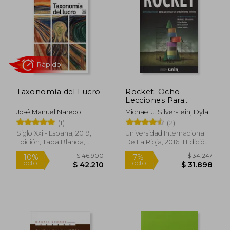
Taxonomía del Lucro
Rocket: Ocho
Lecciones Para
$ 90.824
$ 115.
40%
50%
Garantizar un
José Manuel Naredo
Michael J. Silverstein; Dylan
dcto.
dcto.
$ 54.494
$ 57.9
Crecimiento Infinito
Bolden; Rune Jacobsen;
(1)
(2)
Rohan Sajdeh
Siglo Xxi - España, 2019, 1
Universidad Internacional
Edición, Tapa Blanda,
De La Rioja, 2016, 1 Edición,
Nuevo
Tapa Blanda, Nuevo