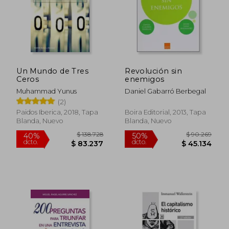
Un Mundo de Tres
Revolución sin
Ceros
enemigos
Muhammad Yunus
Daniel Gabarró Berbegal
(2)
Paidos Iberica, 2018, Tapa
Boira Editorial, 2013, Tapa
Blanda, Nuevo
Blanda, Nuevo
$ 92.221
$ 30.0
40%
10%
dcto.
dcto.
$ 55.333
$ 27.0