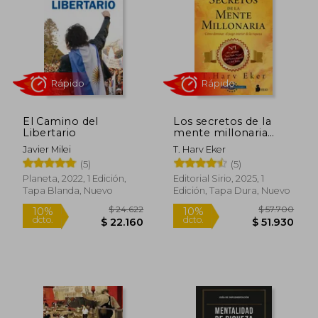
$ 50.900
$ 41.9
10%
10%
dcto.
dcto.
$ 45.810
$ 37.7
El Camino del
Los secretos de la
Libertario
mente millonaria
(edición 20°
Javier Milei
T. Harv Eker
aniversario)
(5)
(5)
Planeta, 2022, 1 Edición,
Editorial Sirio, 2025, 1
Tapa Blanda, Nuevo
Edición, Tapa Dura, Nuevo
Rápido
Rápido