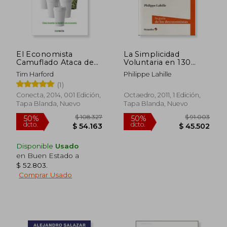
El Economista
La Simplicidad
Camuflado Ataca de
Voluntaria en 130
Nuevo: Cómo
Consejos Prácticos:
Tim Harford
Philippe Lahille
Levantar (o Hundir)
Vivir de Forma
(1)
una Economía
Sencilla Para Vivir
Mejor. La Guía de los
Conecta, 2014, 001 Edición,
Octaedro, 2011, 1 Edición,
Decrecientes
Tapa Blanda, Nuevo
Tapa Blanda, Nuevo
Disponible
Usado
en Buen Estado a
$ 52.803
.
Comprar Usado