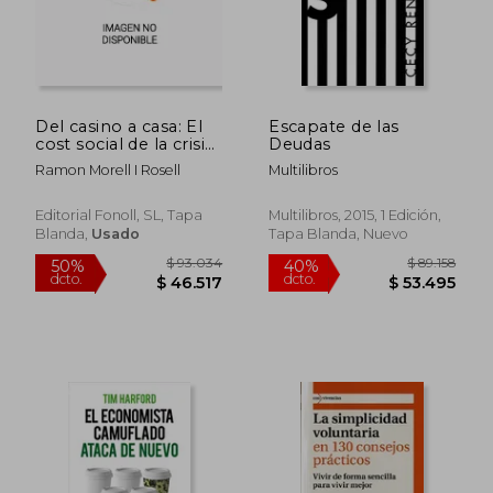
Del casino a casa: El
Escapate de las
cost social de la crisi
Deudas
financera (Quaderns)
Ramon Morell I Rosell
Multilibros
(en Catalán)
Editorial Fonoll, SL, Tapa
Multilibros, 2015, 1 Edición,
Blanda,
Usado
Tapa Blanda, Nuevo
Rápido
$ 68.193
$ 44.9
40%
10%
dcto.
dcto.
$ 40.916
$ 40.4