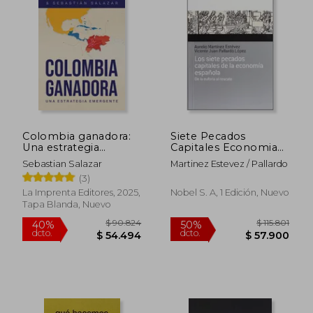
$ 93.034
$ 89.1
50%
40%
dcto.
dcto.
$ 46.517
$ 53.4
Colombia ganadora:
Siete Pecados
Una estrategia
Capitales Economia
emergente
Española
Sebastian Salazar
Martinez Estevez / Pallardo
(3)
La Imprenta Editores, 2025,
Nobel S. A, 1 Edición, Nuevo
Tapa Blanda, Nuevo