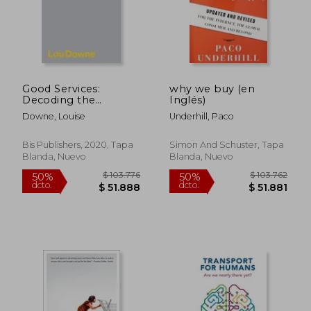
Good Services:
why we buy (en
Decoding the
Inglés)
Mystery of What
Downe, Louise
Underhill, Paco
Makes a Good Service
(en Inglés)
Bis Publishers, 2020, Tapa
Simon And Schuster, Tapa
Blanda, Nuevo
Blanda, Nuevo
$ 103.776
$ 103.7
50%
50%
dcto.
dcto.