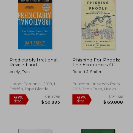
Predictably Irrational,
Phishing For Phools:
Revised and
The Economics Of
Expanded Edition:
Manipulation And
Ariely, Dan
Robert J. Shiller
The Hidden Forces
Deception (en Inglés)
That Shape Our
Decisions (en Inglés)
Harper Perennial, 2010, 1
Princeton University Press,
Edición, Tapa Blanda,
2015, Tapa Dura, Nuevo
Nuevo