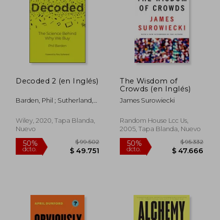
Decoded 2 (en Inglés)
The Wisdom of
Crowds (en Inglés)
Barden, Phil ; Sutherland,
James Surowiecki
Rory
$ 111.639
$ 72.0
50%
50%
Wiley, 2020, Tapa Blanda,
Random House Lcc Us,
dcto.
dcto.
$ 55.820
$ 36.0
Nuevo
2005, Tapa Blanda, Nuevo