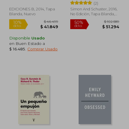
(2)
EDICIONES B, 2014, Tapa
Simon And Schuster, 2016,
Blanda, Nuevo
No Edición, Tapa Blanda,
$ 105.821
$ 100.3
50%
50%
Nuevo
dcto.
dcto.
$ 52.911
$ 50.1
Disponible
Usado
en Buen Estado a
$ 16.485
.
Comprar Usado