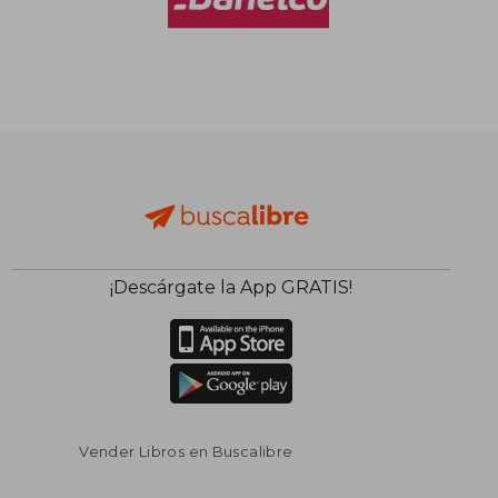
$ 91.202
$ 96.5
50%
50%
dcto.
dcto.
$ 45.601
$ 48.2
¡Descárgate la App GRATIS!
Vender Libros en Buscalibre