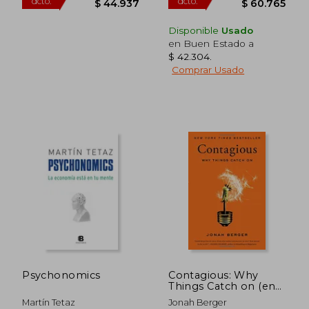
$ 108.655
$ 123.5
50%
50%
dcto.
dcto.
$ 54.328
$ 61.7
Disponible
Usado
en Buen Estado a
$ 42.304
.
Comprar Usado
Psychonomics
Contagious: Why
Things Catch on (en
Inglés)
Martín Tetaz
Jonah Berger