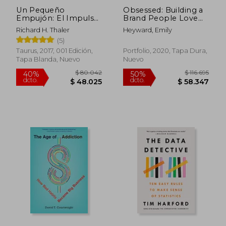
Un Pequeño
Obsessed: Building a
Empujón: El Impulso
Brand People Love
Que Necesitas Para
From day one (en
Richard H. Thaler
Heyward, Emily
Tomar Mejores
Inglés)
(5)
Decisiones Sobre
Salud, Dinero Y
Taurus, 2017, 001 Edición,
Portfolio, 2020, Tapa Dura,
Felicidad/ Nudge:
Tapa Blanda, Nuevo
Nuevo
Improving Decisions
about Health
$ 89.874
$ 121.
50%
50%
dcto.
dcto.
$ 44.937
$ 60.7