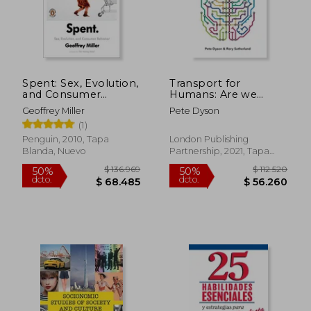
$ 51.888
$ 51.8
Spent: Sex, Evolution,
Transport for
and Consumer
Humans: Are we
Behavior (en Inglés)
Nearly There Yet?
Geoffrey Miller
Pete Dyson
(Perspectives) (en
(1)
Inglés)
Penguin, 2010, Tapa
London Publishing
Blanda, Nuevo
Partnership, 2021, Tapa
Blanda, Nuevo