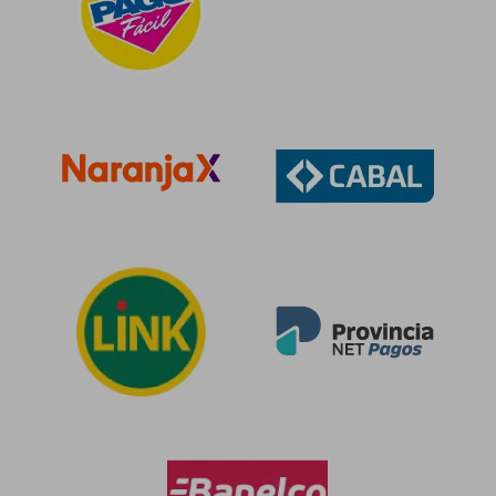
$ 113.252
$ 142.4
50%
50%
dcto.
dcto.
$ 56.626
$ 71.2