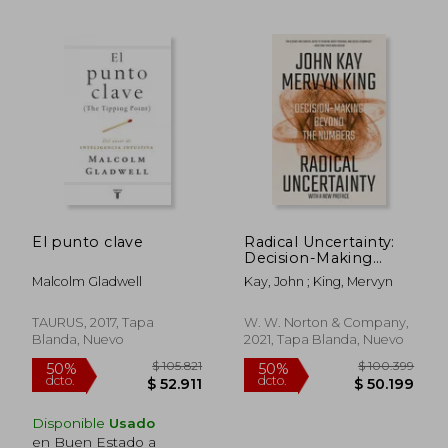
El punto clave
Radical Uncertainty:
Decision-Making
Beyond the Numbers
Malcolm Gladwell
Kay, John ; King, Mervyn
(en Inglés)
TAURUS, 2017, Tapa
W. W. Norton & Company,
Blanda, Nuevo
2021, Tapa Blanda, Nuevo
Disponible
Usado
$ 108.962
$ 113.
50%
50%
dcto.
dcto.
en Buen Estado a
$ 54.481
$ 56.9