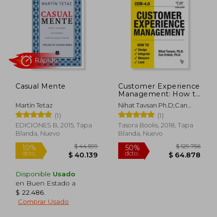
$ 110.702
$ 101.8
50%
50%
dcto.
dcto.
$ 55.351
$ 50.9
Casual Mente
Customer Experience
Management: How to
Design, Integrate,
Martín Tetaz
Nihat Tavsan Ph.D;Can
Measure and Lead (en
Erdem Ph.D
(1)
(1)
Inglés)
EDICIONES B, 2015, Tapa
Tasora Books, 2018, Tapa
Blanda, Nuevo
Blanda, Nuevo
Disponible
Usado
en Buen Estado a
$ 22.486
.
Comprar Usado