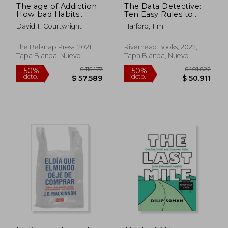
The age of Addiction:
The Data Detective:
How bad Habits
Ten Easy Rules to
Became big Business
Make Sense of
David T. Courtwright
Harford, Tim
(en Inglés)
Statistics (en Inglés)
The Belknap Press, 2021,
Riverhead Books, 2022,
Tapa Blanda, Nuevo
Tapa Blanda, Nuevo
$ 46.499
$ 102.5
10%
50%
dcto.
dcto.
$ 41.849
$ 51.2