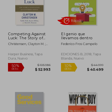
Competing Against
El genio que
Luck: The Story of
llevamos dentro
Innovation and
Christensen, Clayton M. ;
Federico Fros Campelo
Customer Choice (en
Rápido
Hall, Taddy ; Dillon, Karen
Inglés)
Harper Business, Tapa
EDICIONES B, 2018, Tapa
Dura, Nuevo
Blanda, Nuevo
$ 105.986
$ 44.9
50%
10%
dcto.
dcto.
$ 52.993
$ 40.4