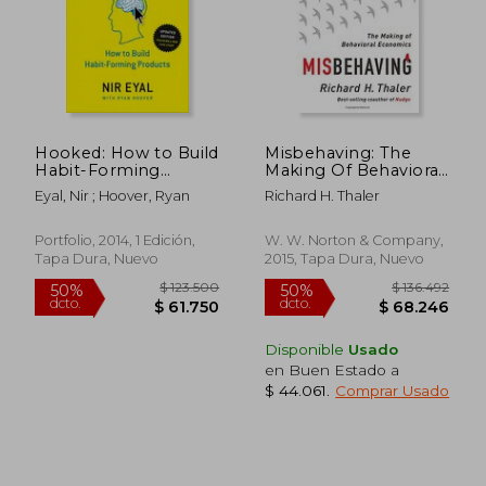
Hooked: How to Build
Misbehaving: The
Habit-Forming
Making Of Behavioral
Products (en Inglés)
Economics (en
Eyal, Nir ; Hoover, Ryan
Richard H. Thaler
Inglés)
Portfolio, 2014, 1 Edición,
W. W. Norton & Company,
Tapa Dura, Nuevo
2015, Tapa Dura, Nuevo
Disponible
Usado
en Buen Estado a
$ 118.414
$ 100.4
50%
50%
$ 44.061
.
Comprar Usado
dcto.
dcto.
$ 59.207
$ 50.2