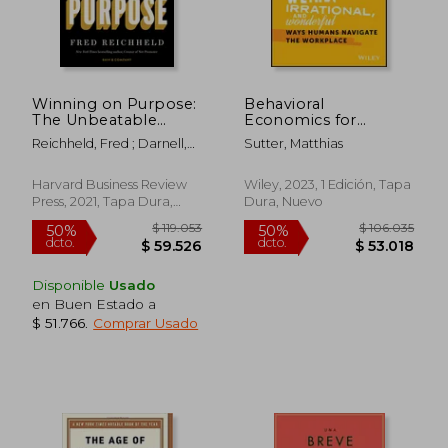
$ 144.449
$ 133.8
50%
50%
dcto.
dcto.
$ 72.225
$ 66.9
Winning on Purpose:
Behavioral
The Unbeatable
Economics for
Strategy of Loving
Leaders: Research-
Reichheld, Fred ; Darnell,
Sutter, Matthias
Customers (en
Based Insights on the
Darci ; Burns, Maureen
Inglés)
Weird, Irrational, and
Wonderful Ways
Harvard Business Review
Wiley, 2023, 1 Edición, Tapa
Humans Navigate the
Press, 2021, Tapa Dura,
Dura, Nuevo
Workplace (en
Nuevo
Inglés)
Disponible
Usado
en Buen Estado a
$ 51.766
.
Comprar Usado