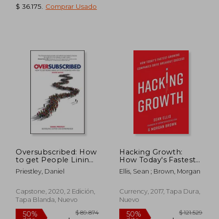
$ 36.175
.
Comprar Usado
Oversubscribed: How
Hacking Growth:
to get People Lining
How Today's Fastest-
up to do Business
Growing Companies
Priestley, Daniel
Ellis, Sean ; Brown, Morgan
With you (en Inglés)
Drive Breakout
Success (en Inglés)
Capstone, 2020, 2 Edición,
Currency, 2017, Tapa Dura,
Tapa Blanda, Nuevo
Nuevo