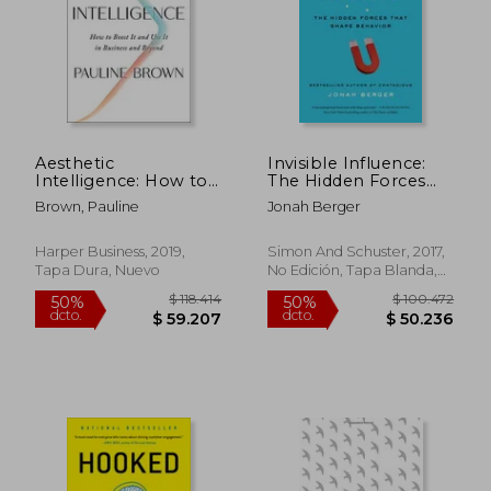
Aesthetic
Invisible Influence:
Intelligence: How to
The Hidden Forces
Boost it and use it in
That Shape Behavior
Brown, Pauline
Jonah Berger
Business and Beyond
(en Inglés)
(en Inglés)
Harper Business, 2019,
Simon And Schuster, 2017,
Tapa Dura, Nuevo
No Edición, Tapa Blanda,
Nuevo
$ 102.253
$ 101.7
50%
50%
dcto.
dcto.
$ 51.127
$ 50.8