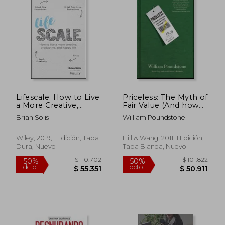
$ 125.470
$ 118.
50%
50%
dcto.
dcto.
$ 62.735
$ 59.2
Lifescale: How to Live
Priceless: The Myth of
a More Creative,
Fair Value (And how
Productive, and
to Take Advantage of
Brian Solis
William Poundstone
Happy Life (en
it) (en Inglés)
Inglés)
Wiley, 2019, 1 Edición, Tapa
Hill & Wang, 2011, 1 Edición,
Dura, Nuevo
Tapa Blanda, Nuevo