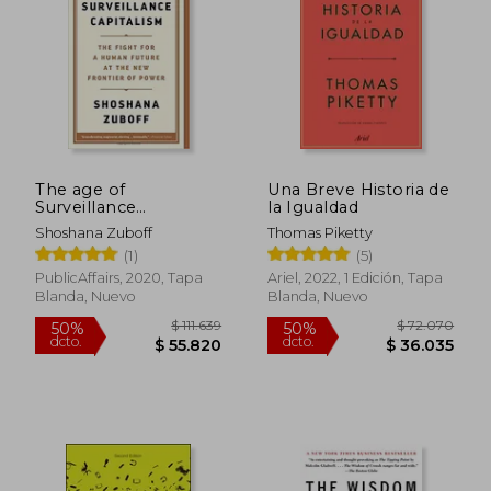
$ 119.053
$ 106.0
50%
50%
dcto.
dcto.
$ 59.526
$ 53.0
The age of
Una Breve Historia de
Surveillance
la Igualdad
Capitalism: The Fight
Shoshana Zuboff
Thomas Piketty
for a Human Future
(1)
(5)
at the new Frontier
of Power (en Inglés)
PublicAffairs, 2020, Tapa
Ariel, 2022, 1 Edición, Tapa
Blanda, Nuevo
Blanda, Nuevo