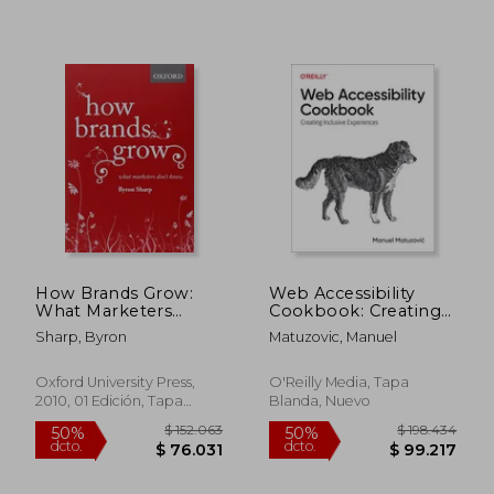
$ 96.704
$ 121.4
50%
50%
dcto.
dcto.
$ 48.352
$ 60.7
How Brands Grow:
Web Accessibility
What Marketers
Cookbook: Creating
Don'T Know (en
Inclusive Experiences
Sharp, Byron
Matuzovic, Manuel
Inglés)
(en Inglés)
Oxford University Press,
O'Reilly Media, Tapa
2010, 01 Edición, Tapa
Blanda, Nuevo
Dura, Nuevo