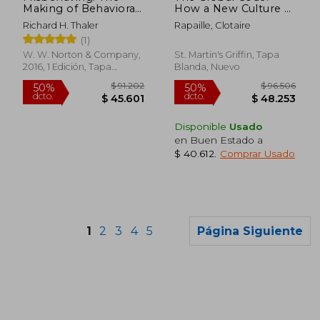
$ 80.042
$ 116.
Making of Behavioral
How a New Culture of
40%
50%
dcto.
dcto.
Economics (en
Universal Values Is
$ 48.025
$ 58.3
Richard H. Thaler
Rapaille, Clotaire
Inglés)
Reshaping Business
(1)
and Marketing (en
Inglés)
W. W. Norton & Company,
St. Martin's Griffin, Tapa
2016, 1 Edición, Tapa
Blanda, Nuevo
Blanda, Nuevo
Disponible
Usado
en Buen Estado a
$ 40.612
.
Comprar Usado
1
2
3
4
5
Página Siguiente