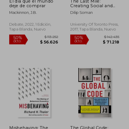
El día que el mundo
The Last Mile:
deje de comprar
Creating Social and
Economic Value
Mackinnon, J.b.
Dilip Soman
From Behavioral
Insights (Rotman-
Utp Publishing) (en
Debate, 2022, 1 Edición,
University Of Toronto Press,
Inglés)
Tapa Blanda, Nuevo
2017, Tapa Blanda, Nuevo
Misbehaving: The
The Global Code: