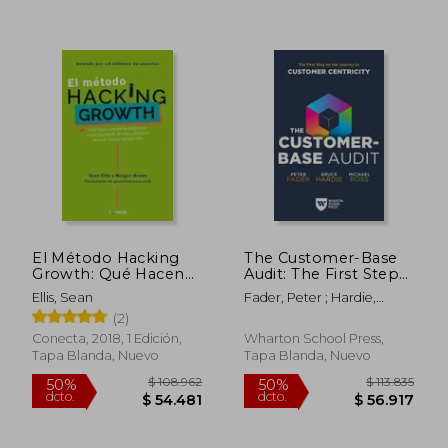
Rápido
$ 44.599
$ 129.7
10%
50%
dcto.
dcto.
$ 40.139
$ 64.8
El Método Hacking
The Customer-Base
Growth: Qué Hacen
Audit: The First Step
Compañias
on the Journey to
Ellis, Sean
Fader, Peter ; Hardie,
Explosivas Como
Customer Centricity
Bruce G. S. ; Ross, Michael
(2)
Facebook, Airbnb Y
(en Inglés)
Walmart Para Ser
Conecta, 2018, 1 Edición,
Wharton School Press,
Líderes En El
Tapa Blanda, Nuevo
Tapa Blanda, Nuevo
Mercado/ Hacking
Growth = Hacking
Grow