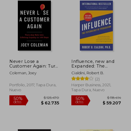
Never Lose a
Influence, new and
Customer Again: Turn
Expanded: The
any Sale Into Lifelong
Psychology of
Coleman, Joey
Cialdini, Robert B.
Loyalty in 100 Days
Persuasion (en
(2)
(en Inglés)
Inglés)
Portfolio, 2017, Tapa Dura,
Harper Business, 2021,
Nuevo
Tapa Dura, Nuevo
$ 123.500
$ 136.4
50%
50%
dcto.
dcto.
$ 61.750
$ 68.2