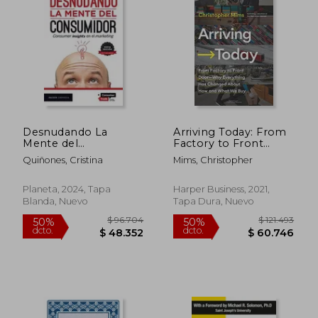
$ 101.786
$ 139.
50%
50%
dcto.
dcto.
$ 50.893
$ 69.8
Desnudando La
Arriving Today: From
Mente del
Factory to Front
Consumidor:
Door -- why
Quiñones, Cristina
Mims, Christopher
Consumer Insights
Everything has
En El Marketing /
Changed About how
Undressing the
and What we buy (en
Planeta, 2024, Tapa
Harper Business, 2021,
Consumer's Mind:
Inglés)
Blanda, Nuevo
Tapa Dura, Nuevo
Consumer Insights in
Marketing