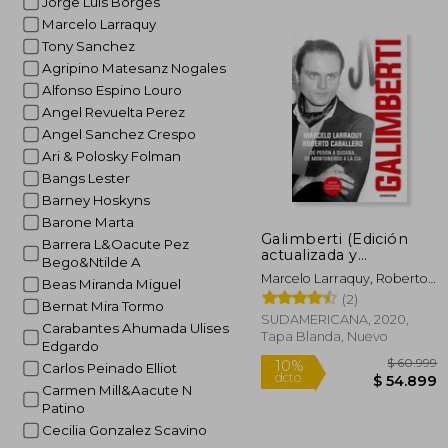
Jorge Luis Borges
$ 
50%
Marcelo Larraquy
dcto.
$ 5
Tony Sanchez
Agripino Matesanz Nogales
Alfonso Espino Louro
Angel Revuelta Perez
Angel Sanchez Crespo
Ari & Polosky Folman
Bangs Lester
Barney Hoskyns
Barone Marta
Galimberti (Edición
Barrera L&Oacute Pez
actualizada y
Bego&Ntilde A
aumentada)
Marcelo Larraquy, Roberto
Beas Miranda Miguel
Caballero
(2)
Bernat Mira Tormo
SUDAMERICANA, 2020,
Carabantes Ahumada Ulises
Tapa Blanda, Nuevo
Edgardo
Carlos Peinado Elliot
Carmen Mill&Aacute N
Patino
Cecilia Gonzalez Scavino