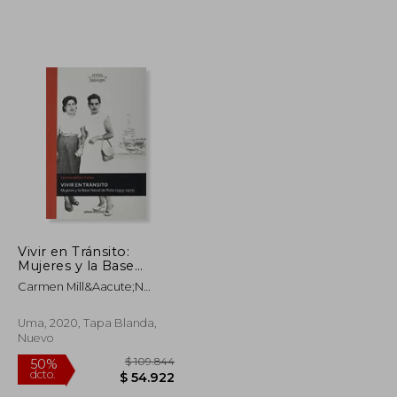
$ 154.754
$ 116.394
50%
dcto.
$ 77.377
$ 58.197
Vivir en Tránsito:
Mujeres y la Base
Naval de Rota
Carmen Mill&Aacute;N
Patino
Uma, 2020, Tapa Blanda,
Nuevo