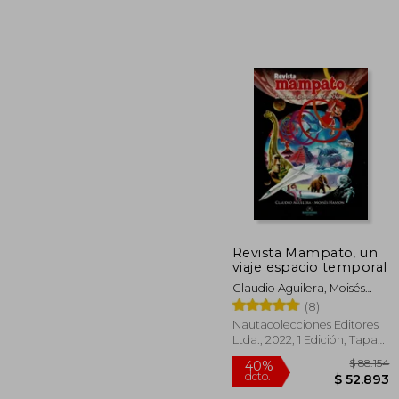
$ 
55%
dcto.
$ 3
Revista Mampato, un
viaje espacio temporal
Claudio Aguilera, Moisés
Hassón
(8)
Nautacolecciones Editores
Ltda., 2022, 1 Edición, Tapa
Dura, Nuevo