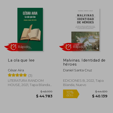
118.963
$ 47.499
10%
10%
dcto.
dcto.
9.482
$ 42.749
La ola que lee
Malvinas. Identidad de
héroes
César Aira
Daniel Santa Cruz
(3)
Rápido
Rápido
LITERATURA RANDOM
EDICIONES B, 2022, Tapa
HOUSE, 2021, Tapa Blanda,
Blanda, Nuevo
Nuevo