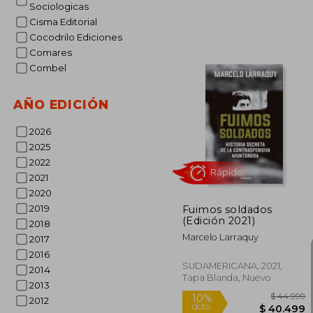
Sociologicas
Cisma Editorial
Cocodrilo Ediciones
Comares
$ 
Combel
10%
dcto.
$ 4
AÑO EDICIÓN
2026
2025
2022
2021
2020
2019
Fuimos soldados
(Edición 2021)
2018
Marcelo Larraquy
2017
2016
SUDAMERICANA, 2021,
2014
Tapa Blanda, Nuevo
2013
2012