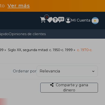
dto
Ver más
0
Mi Cuenta
ápido
Opiniones de clientes
999
Siglo XX, segunda mitad: c. 1950-c. 1999
c. 1970-c.
Ordenar por
Comparte y gana
dinero