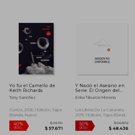
85.608
$ 58.513
40%
50%
dcto.
dcto.
8.524
$ 35.108
Yo fui el Camello de
Y Nació el Asesino en
Keith Richards
Serie: El Origen del
Monstruo en el Terror
Tony Sanchez
Erika Tiburcio Moreno
Fílmico y Popular
Estadounidense
(Mayor)
Contra, 2016, 1 Edición, Tapa
Los Libros De La Catarata,
Blanda, Nuevo
2019, 1 Edición, Tapa Blanda,
Nuevo