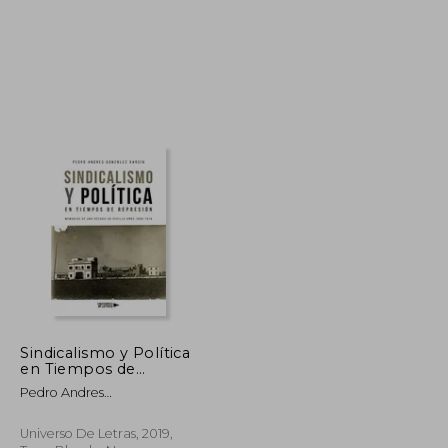
$ 96.872
$ 109.844
50%
dcto.
$ 48.436
$ 54.922
Sindicalismo y Política
en Tiempos de
Represión: Memorias
Pedro Andres
de una Década en
Gonz&Aacute;Lez
Sevilla Años 1966-1976
Universo De Letras, 2019,