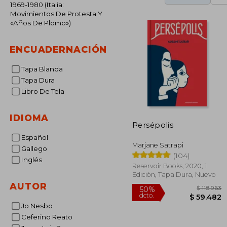
1969-1980 (Italia:
Movimientos De Protesta Y
«Años De Plomo»)
ENCUADERNACIÓN
Tapa Blanda
Tapa Dura
Libro De Tela
IDIOMA
Persépolis
Español
Marjane Satrapi
Gallego
(104)
Inglés
Reservoir Books, 2020, 1
Edición, Tapa Dura, Nuevo
AUTOR
Jo Nesbo
Ceferino Reato