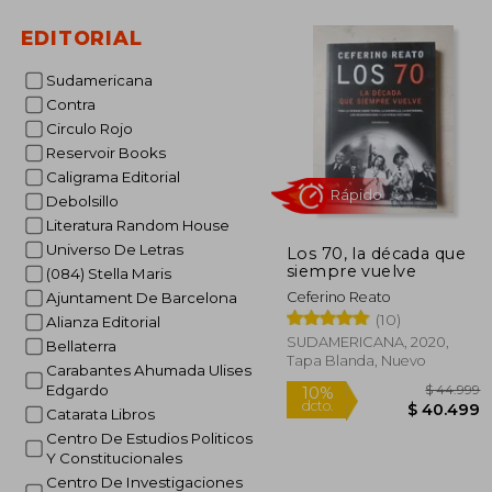
EDITORIAL
$ 
10%
dcto.
$ 5
Sudamericana
Contra
Circulo Rojo
Reservoir Books
Caligrama Editorial
Debolsillo
Literatura Random House
Universo De Letras
Los 70, la década que
siempre vuelve
(084) Stella Maris
Ceferino Reato
Ajuntament De Barcelona
(10)
Alianza Editorial
SUDAMERICANA, 2020,
Bellaterra
Tapa Blanda, Nuevo
Carabantes Ahumada Ulises
Rápido
Edgardo
Catarata Libros
Centro De Estudios Politicos
Y Constitucionales
Centro De Investigaciones