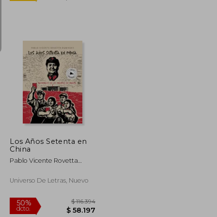
Rápido
$ 36.699
$ 44.599
4%
dcto.
$ 35.168
$ 42.882
Los Años Setenta en
China
Pablo Vicente Rovetta
Dubinsky
Universo De Letras, Nuevo