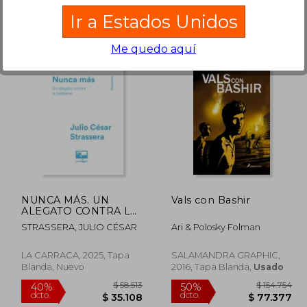
Ir a Estados Unidos
Rápido
Me quedo aquí
44.999
$ 122.773
50%
4%
dcto.
dcto.
0.499
$ 61.387
NUNCA MÁS. UN
Vals con Bashir
ALEGATO CONTRA LA
BARBARIE
STRASSERA, JULIO CÉSAR
Ari & Polosky Folman
LA CARRACA, 2025, Tapa
SALAMANDRA GRAPHIC,
Blanda, Nuevo
2016, Tapa Blanda,
Usado