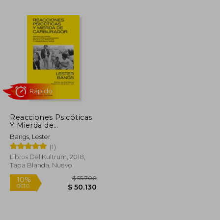
$ 44.999
$ 34.499
$ 40.499
$ 33.521
Reacciones Psicóticas
Y Mierda de
Carburador: Prosas
Bangs, Lester
Reunidas de Un Crítico
(1)
Legendario
Rápido
Libros Del Kultrum, 2018,
Tapa Blanda, Nuevo