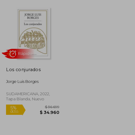
$ 44.599
$ 55.700
10%
dcto.
$ 40.139
$ 50.130
Los conjurados
Jorge Luis Borges
SUDAMERICANA, 2022,
Tapa Blanda, Nuevo
Rápido