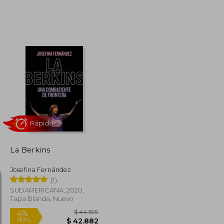
$ 47.499
$ 36.699
5%
dcto.
$ 45.459
$ 34.960
La Berkins
Josefina Fernández
(1)
SUDAMERICANA, 2020,
Tapa Blanda, Nuevo