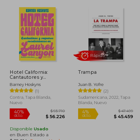
60.999
$ 45.999
10%
dcto.
4.899
$ 44.783
Hotel California:
Trampa
Cantautores y
Vaqueros
Barney Hoskyns
Juan B. Yofre
Cocainómanos en
(1)
(2)
Laurel Canyon, 1967-
1976
Contra, Tapa Blanda,
Sudamericana, 2022, Tapa
Nuevo
Blanda, Nuevo
Rápido
Disponible
Usado
en Buen Estado a