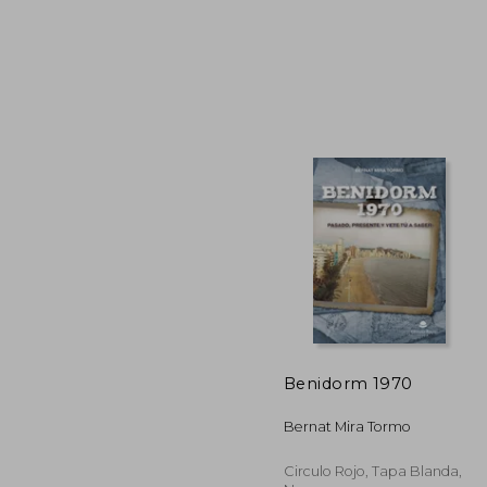
$
40%
dcto.
$ 5
Benidorm 1970
Bernat Mira Tormo
Circulo Rojo, Tapa Blanda,