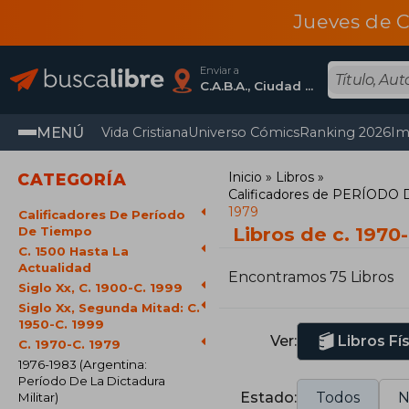
Jueves de C
Enviar a
C.A.B.A., Ciudad Autónoma De Buenos Aires
MENÚ
Vida Cristiana
Universo Cómics
Ranking 2026
Im
Inicio
Libros
CATEGORÍA
Calificadores de PERÍODO
1979
Calificadores De Período
Libros de c. 1970-
De Tiempo
C. 1500 Hasta La
Actualidad
Encontramos 75 Libros
Siglo Xx, C. 1900-C. 1999
Siglo Xx, Segunda Mitad: C.
1950-C. 1999
Ver:
Libros Fí
C. 1970-C. 1979
1976-1983 (Argentina:
Período De La Dictadura
Estado:
Todos
N
Militar)