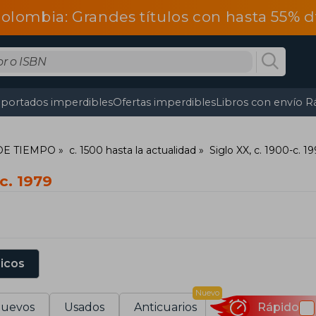
olombia: Grandes títulos con hasta 55% 
portados imperdibles
Ofertas imperdibles
Libros con envío R
 DE TIEMPO
c. 1500 hasta la actualidad
Siglo XX, c. 1900-c. 1
c. 1979
sicos
Nuevo
uevos
Usados
Anticuarios
Rápido